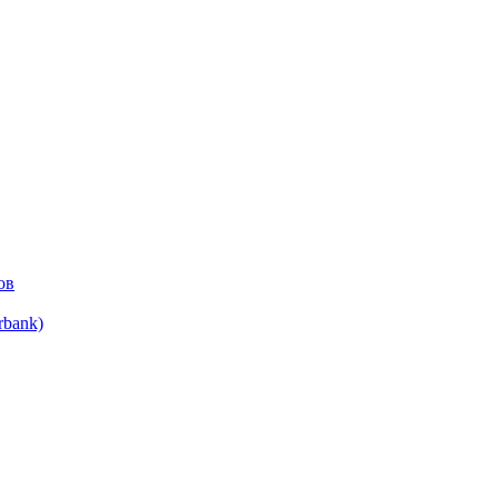
ов
bank)