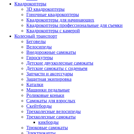
Квадрокоптеры
3D квадрокоптеры
Гоночные квадрокоптеры
Квадрокоптеры для начинающих
Квадрокоптеры профессиональные для съемки
Квадрокоптеры с камерой
Колесный транспорт
Беговелы
Велосипеды
Внедорожные самокаты
Гироскутеры
Детские двухколесные самокаты
Детские самокаты с сиденьем
Запчасти и аксессуары
Защитная экипировка
Каталки
Машинки педальные
Роликовые коньки
Самокаты для взрослых
Скейтборды
Трехколесные велосипеды
Трехколесные самокаты
кикборды
Трюковые самокаты
Электрокарты