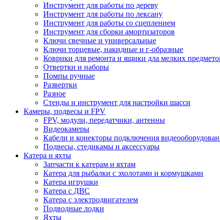
Инструмент для работы по дереву
Инструмент для работы по лексану
Инструмент для работы со сцеплением
Инструмент для сборки амортизаторов
Ключи свечные и универсальные
Ключи торцевые, накидные и г-образные
Коврики для ремонта и ящики дла мелких предмето
Отвертки и наборы
Помпы ручные
Развертки
Разное
Стенды и инструмент для настройки шасси
Камеры, подвесы и FPV
FPV, модули, передатчики, антенны
Видеокамеры
Кабели и конекторы подключения видеооборудован
Подвесы, стедикамы и аксессуары
Катера и яхты
Запчасти к катерам и яхтам
Катера для рыбалки с эхолотами и кормушками
Катера игрушки
Катера с ДВС
Катера с электродвигателем
Подводные лодки
Яхты