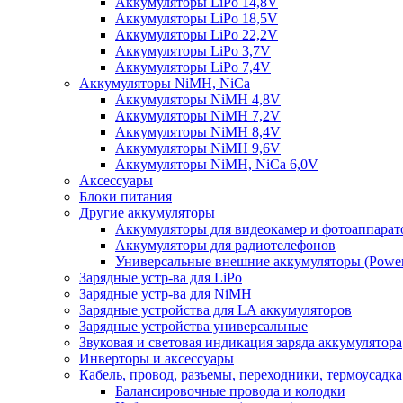
Аккумуляторы LiPo 14,8V
Аккумуляторы LiPo 18,5V
Аккумуляторы LiPo 22,2V
Аккумуляторы LiPo 3,7V
Аккумуляторы LiPo 7,4V
Аккумуляторы NiMH, NiCa
Аккумуляторы NiMH 4,8V
Аккумуляторы NiMH 7,2V
Аккумуляторы NiMH 8,4V
Аккумуляторы NiMH 9,6V
Аккумуляторы NiMH, NiCa 6,0V
Аксессуары
Блоки питания
Другие аккумуляторы
Аккумуляторы для видеокамер и фотоаппарат
Аккумуляторы для радиотелефонов
Универсальные внешние аккумуляторы (Power
Зарядные устр-ва для LiPo
Зарядные устр-ва для NiMH
Зарядные устройства для LA аккумуляторов
Зарядные устройства универсальные
Звуковая и световая индикация заряда аккумулятора
Инверторы и аксессуары
Кабель, провод, разъемы, переходники, термоусадка
Балансировочные провода и колодки