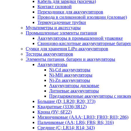
Кабель для зарядки (косичка)
Контакт силовой
Переходники для аккумуляторов
Провода в силиконовой изоляции (силовые)
Термоусадочные трубки
Мультиметры и аксессуары
Промышленные элементы питания
Аккумуляторы в промышленной упаковке
Свинцово-кислотные аккумуляторные батаре
Сумки для хранения LiPo аккумуляторов
Тестеры аккумуляторов
Элементы питания, батареи и аккумуляторы
Аккумуляторы
Ni-Cd аккумуляторы
Ni-MH аккумуляторы
Ni-Zn аккумуляторы
Аккумуляторы дисковые
Литиевые аккумуляторы
Предзаряженные аккумуляторы с низки
Большие (D; LR20; R20; 373)
Квадратные (3336;3R12)
Крона (9V; 6F22)
Мизинчиковые (AAA; LR03; FR03; R03; 286)
Пальчиковые (AA; LR6; FR6; R6; 316)
Средние (C; LR14; R14; 343)