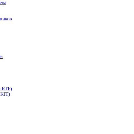
ера
мников
ра
ы RTF)
 KIT)