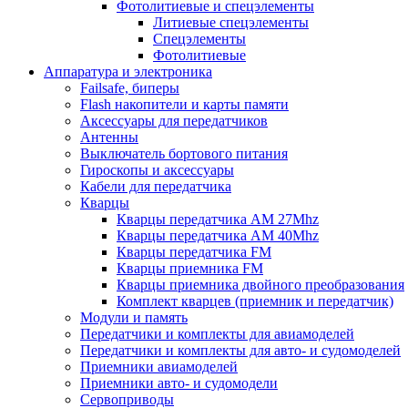
Фотолитиевые и спецэлементы
Литиевые спецэлементы
Спецэлементы
Фотолитиевые
Аппаратура и электроника
Failsafe, биперы
Flash накопители и карты памяти
Аксессуары для передатчиков
Антенны
Выключатель бортового питания
Гироскопы и аксессуары
Кабели для передатчика
Кварцы
Кварцы передатчика AM 27Mhz
Кварцы передатчика AM 40Mhz
Кварцы передатчика FM
Кварцы приемника FM
Кварцы приемника двойного преобразования
Комплект кварцев (приемник и передатчик)
Модули и память
Передатчики и комплекты для авиамоделей
Передатчики и комплекты для авто- и судомоделей
Приемники авиамоделей
Приемники авто- и судомодели
Сервоприводы