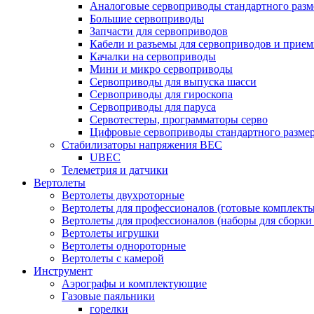
Аналоговые сервоприводы стандартного разм
Большие сервоприводы
Запчасти для сервоприводов
Кабели и разъемы для сервоприводов и прие
Качалки на сервоприводы
Мини и микро сервоприводы
Сервоприводы для выпуска шасси
Сервоприводы для гироскопа
Сервоприводы для паруса
Сервотестеры, программаторы серво
Цифровые сервоприводы стандартного разме
Стабилизаторы напряжения BEC
UBEC
Телеметрия и датчики
Вертолеты
Вертолеты двухроторные
Вертолеты для профессионалов (готовые комплект
Вертолеты для профессионалов (наборы для сборки
Вертолеты игрушки
Вертолеты однороторные
Вертолеты с камерой
Инструмент
Аэрографы и комплектующие
Газовые паяльники
горелки