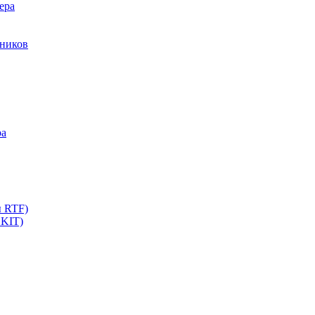
ера
мников
ра
ы RTF)
 KIT)