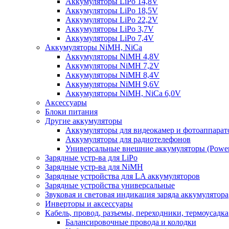
Аккумуляторы LiPo 14,8V
Аккумуляторы LiPo 18,5V
Аккумуляторы LiPo 22,2V
Аккумуляторы LiPo 3,7V
Аккумуляторы LiPo 7,4V
Аккумуляторы NiMH, NiCa
Аккумуляторы NiMH 4,8V
Аккумуляторы NiMH 7,2V
Аккумуляторы NiMH 8,4V
Аккумуляторы NiMH 9,6V
Аккумуляторы NiMH, NiCa 6,0V
Аксессуары
Блоки питания
Другие аккумуляторы
Аккумуляторы для видеокамер и фотоаппарат
Аккумуляторы для радиотелефонов
Универсальные внешние аккумуляторы (Power
Зарядные устр-ва для LiPo
Зарядные устр-ва для NiMH
Зарядные устройства для LA аккумуляторов
Зарядные устройства универсальные
Звуковая и световая индикация заряда аккумулятора
Инверторы и аксессуары
Кабель, провод, разъемы, переходники, термоусадка
Балансировочные провода и колодки