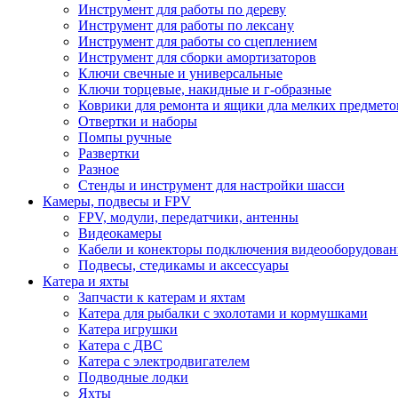
Инструмент для работы по дереву
Инструмент для работы по лексану
Инструмент для работы со сцеплением
Инструмент для сборки амортизаторов
Ключи свечные и универсальные
Ключи торцевые, накидные и г-образные
Коврики для ремонта и ящики дла мелких предмето
Отвертки и наборы
Помпы ручные
Развертки
Разное
Стенды и инструмент для настройки шасси
Камеры, подвесы и FPV
FPV, модули, передатчики, антенны
Видеокамеры
Кабели и конекторы подключения видеооборудован
Подвесы, стедикамы и аксессуары
Катера и яхты
Запчасти к катерам и яхтам
Катера для рыбалки с эхолотами и кормушками
Катера игрушки
Катера с ДВС
Катера с электродвигателем
Подводные лодки
Яхты