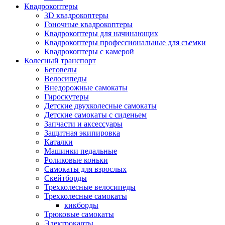
Квадрокоптеры
3D квадрокоптеры
Гоночные квадрокоптеры
Квадрокоптеры для начинающих
Квадрокоптеры профессиональные для съемки
Квадрокоптеры с камерой
Колесный транспорт
Беговелы
Велосипеды
Внедорожные самокаты
Гироскутеры
Детские двухколесные самокаты
Детские самокаты с сиденьем
Запчасти и аксессуары
Защитная экипировка
Каталки
Машинки педальные
Роликовые коньки
Самокаты для взрослых
Скейтборды
Трехколесные велосипеды
Трехколесные самокаты
кикборды
Трюковые самокаты
Электрокарты