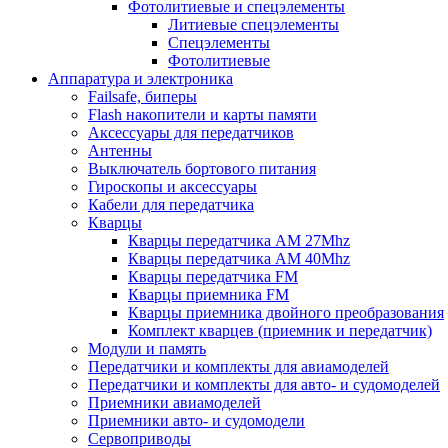
Фотолитиевые и спецэлементы
Литиевые спецэлементы
Спецэлементы
Фотолитиевые
Аппаратура и электроника
Failsafe, биперы
Flash накопители и карты памяти
Аксессуары для передатчиков
Антенны
Выключатель бортового питания
Гироскопы и аксессуары
Кабели для передатчика
Кварцы
Кварцы передатчика AM 27Mhz
Кварцы передатчика AM 40Mhz
Кварцы передатчика FM
Кварцы приемника FM
Кварцы приемника двойного преобразования
Комплект кварцев (приемник и передатчик)
Модули и память
Передатчики и комплекты для авиамоделей
Передатчики и комплекты для авто- и судомоделей
Приемники авиамоделей
Приемники авто- и судомодели
Сервоприводы