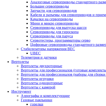
Аналоговые сервоприводы стандартного разм
Большие сервоприводы
Запчасти для сервоприводов
Кабели и разъемы для сервоприводов и прие
Качалки на сервоприводы
Мини и микро сервоприводы
Сервоприводы для выпуска шасси
Сервоприводы для гироскопа
Сервоприводы для паруса
Сервотестеры, программаторы серво
Цифровые сервоприводы стандартного разме
Стабилизаторы напряжения BEC
UBEC
Телеметрия и датчики
Вертолеты
Вертолеты двухроторные
Вертолеты для профессионалов (готовые комплект
Вертолеты для профессионалов (наборы для сборки
Вертолеты игрушки
Вертолеты однороторные
Вертолеты с камерой
Инструмент
Аэрографы и комплектующие
Газовые паяльники
горелки