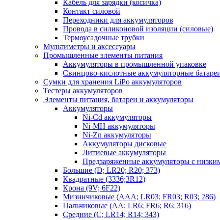
Кабель для зарядки (косичка)
Контакт силовой
Переходники для аккумуляторов
Провода в силиконовой изоляции (силовые)
Термоусадочные трубки
Мультиметры и аксессуары
Промышленные элементы питания
Аккумуляторы в промышленной упаковке
Свинцово-кислотные аккумуляторные батаре
Сумки для хранения LiPo аккумуляторов
Тестеры аккумуляторов
Элементы питания, батареи и аккумуляторы
Аккумуляторы
Ni-Cd аккумуляторы
Ni-MH аккумуляторы
Ni-Zn аккумуляторы
Аккумуляторы дисковые
Литиевые аккумуляторы
Предзаряженные аккумуляторы с низки
Большие (D; LR20; R20; 373)
Квадратные (3336;3R12)
Крона (9V; 6F22)
Мизинчиковые (AAA; LR03; FR03; R03; 286)
Пальчиковые (AA; LR6; FR6; R6; 316)
Средние (C; LR14; R14; 343)