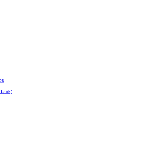
ов
bank)