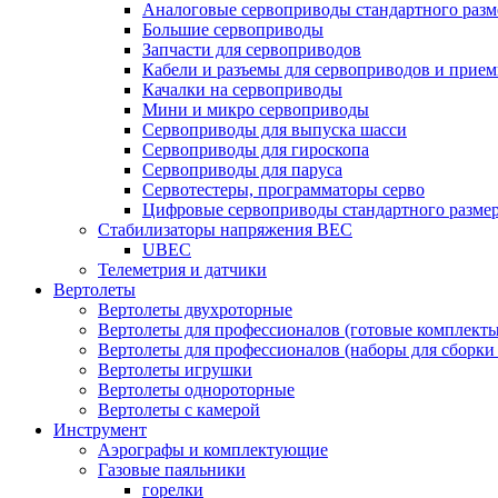
Аналоговые сервоприводы стандартного разм
Большие сервоприводы
Запчасти для сервоприводов
Кабели и разъемы для сервоприводов и прие
Качалки на сервоприводы
Мини и микро сервоприводы
Сервоприводы для выпуска шасси
Сервоприводы для гироскопа
Сервоприводы для паруса
Сервотестеры, программаторы серво
Цифровые сервоприводы стандартного разме
Стабилизаторы напряжения BEC
UBEC
Телеметрия и датчики
Вертолеты
Вертолеты двухроторные
Вертолеты для профессионалов (готовые комплект
Вертолеты для профессионалов (наборы для сборки
Вертолеты игрушки
Вертолеты однороторные
Вертолеты с камерой
Инструмент
Аэрографы и комплектующие
Газовые паяльники
горелки