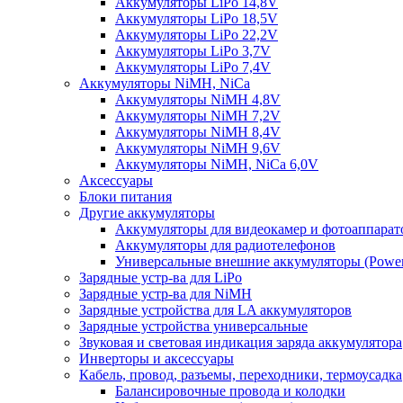
Аккумуляторы LiPo 14,8V
Аккумуляторы LiPo 18,5V
Аккумуляторы LiPo 22,2V
Аккумуляторы LiPo 3,7V
Аккумуляторы LiPo 7,4V
Аккумуляторы NiMH, NiCa
Аккумуляторы NiMH 4,8V
Аккумуляторы NiMH 7,2V
Аккумуляторы NiMH 8,4V
Аккумуляторы NiMH 9,6V
Аккумуляторы NiMH, NiCa 6,0V
Аксессуары
Блоки питания
Другие аккумуляторы
Аккумуляторы для видеокамер и фотоаппарат
Аккумуляторы для радиотелефонов
Универсальные внешние аккумуляторы (Power
Зарядные устр-ва для LiPo
Зарядные устр-ва для NiMH
Зарядные устройства для LA аккумуляторов
Зарядные устройства универсальные
Звуковая и световая индикация заряда аккумулятора
Инверторы и аксессуары
Кабель, провод, разъемы, переходники, термоусадка
Балансировочные провода и колодки