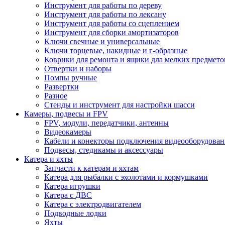
Инструмент для работы по дереву
Инструмент для работы по лексану
Инструмент для работы со сцеплением
Инструмент для сборки амортизаторов
Ключи свечные и универсальные
Ключи торцевые, накидные и г-образные
Коврики для ремонта и ящики дла мелких предмето
Отвертки и наборы
Помпы ручные
Развертки
Разное
Стенды и инструмент для настройки шасси
Камеры, подвесы и FPV
FPV, модули, передатчики, антенны
Видеокамеры
Кабели и конекторы подключения видеооборудован
Подвесы, стедикамы и аксессуары
Катера и яхты
Запчасти к катерам и яхтам
Катера для рыбалки с эхолотами и кормушками
Катера игрушки
Катера с ДВС
Катера с электродвигателем
Подводные лодки
Яхты