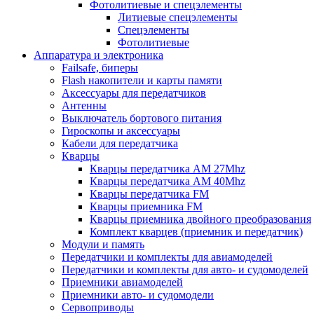
Фотолитиевые и спецэлементы
Литиевые спецэлементы
Спецэлементы
Фотолитиевые
Аппаратура и электроника
Failsafe, биперы
Flash накопители и карты памяти
Аксессуары для передатчиков
Антенны
Выключатель бортового питания
Гироскопы и аксессуары
Кабели для передатчика
Кварцы
Кварцы передатчика AM 27Mhz
Кварцы передатчика AM 40Mhz
Кварцы передатчика FM
Кварцы приемника FM
Кварцы приемника двойного преобразования
Комплект кварцев (приемник и передатчик)
Модули и память
Передатчики и комплекты для авиамоделей
Передатчики и комплекты для авто- и судомоделей
Приемники авиамоделей
Приемники авто- и судомодели
Сервоприводы