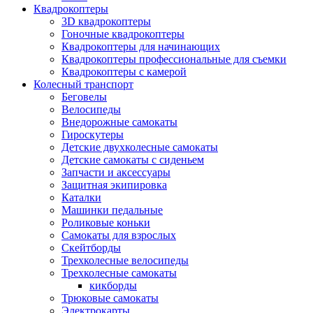
Квадрокоптеры
3D квадрокоптеры
Гоночные квадрокоптеры
Квадрокоптеры для начинающих
Квадрокоптеры профессиональные для съемки
Квадрокоптеры с камерой
Колесный транспорт
Беговелы
Велосипеды
Внедорожные самокаты
Гироскутеры
Детские двухколесные самокаты
Детские самокаты с сиденьем
Запчасти и аксессуары
Защитная экипировка
Каталки
Машинки педальные
Роликовые коньки
Самокаты для взрослых
Скейтборды
Трехколесные велосипеды
Трехколесные самокаты
кикборды
Трюковые самокаты
Электрокарты