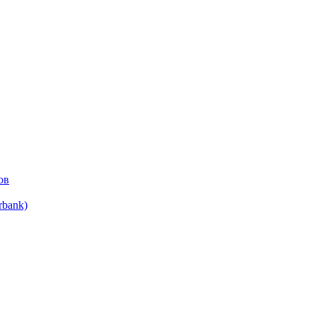
ов
bank)