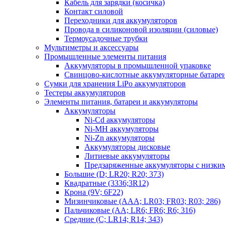
Кабель для зарядки (косичка)
Контакт силовой
Переходники для аккумуляторов
Провода в силиконовой изоляции (силовые)
Термоусадочные трубки
Мультиметры и аксессуары
Промышленные элементы питания
Аккумуляторы в промышленной упаковке
Свинцово-кислотные аккумуляторные батаре
Сумки для хранения LiPo аккумуляторов
Тестеры аккумуляторов
Элементы питания, батареи и аккумуляторы
Аккумуляторы
Ni-Cd аккумуляторы
Ni-MH аккумуляторы
Ni-Zn аккумуляторы
Аккумуляторы дисковые
Литиевые аккумуляторы
Предзаряженные аккумуляторы с низки
Большие (D; LR20; R20; 373)
Квадратные (3336;3R12)
Крона (9V; 6F22)
Мизинчиковые (AAA; LR03; FR03; R03; 286)
Пальчиковые (AA; LR6; FR6; R6; 316)
Средние (C; LR14; R14; 343)