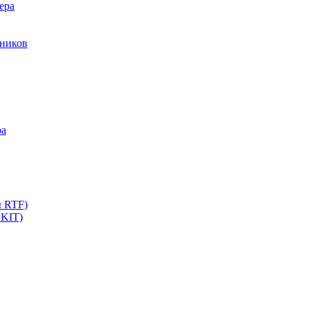
ера
мников
ра
ы RTF)
 KIT)