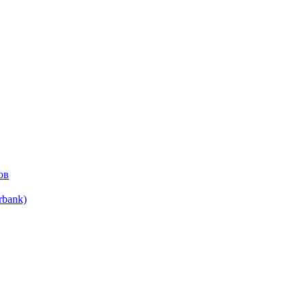
ов
bank)