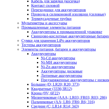
Кабель для зарядки (косичка)
Контакт силовой
Переходники для аккумуляторов
Провода в силиконовой изоляции (силовые)
Термоусадочные трубки
Мультиметры и аксессуары
Промышленные элементы питания
Аккумуляторы в промышленной упаковке
Свинцово-кислотные аккумуляторные батаре
Сумки для хранения LiPo аккумуляторов
Тестеры аккумуляторов
Элементы питания, батареи и аккумуляторы
Аккумуляторы
Ni-Cd аккумуляторы
Ni-MH аккумуляторы
Ni-Zn аккумуляторы
Аккумуляторы дисковые
Литиевые аккумуляторы
Предзаряженные аккумуляторы с низки
Большие (D; LR20; R20; 373)
Квадратные (3336;3R12)
Крона (9V; 6F22)
Мизинчиковые (AAA; LR03; FR03; R03; 286)
Пальчиковые (AA; LR6; FR6; R6; 316)
Средние (C; LR14; R14; 343)