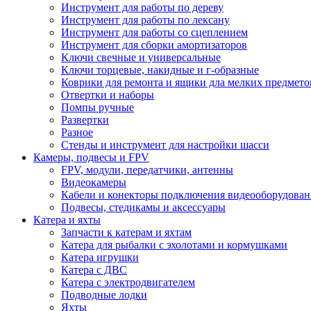
Инструмент для работы по дереву
Инструмент для работы по лексану
Инструмент для работы со сцеплением
Инструмент для сборки амортизаторов
Ключи свечные и универсальные
Ключи торцевые, накидные и г-образные
Коврики для ремонта и ящики дла мелких предмето
Отвертки и наборы
Помпы ручные
Развертки
Разное
Стенды и инструмент для настройки шасси
Камеры, подвесы и FPV
FPV, модули, передатчики, антенны
Видеокамеры
Кабели и конекторы подключения видеооборудован
Подвесы, стедикамы и аксессуары
Катера и яхты
Запчасти к катерам и яхтам
Катера для рыбалки с эхолотами и кормушками
Катера игрушки
Катера с ДВС
Катера с электродвигателем
Подводные лодки
Яхты