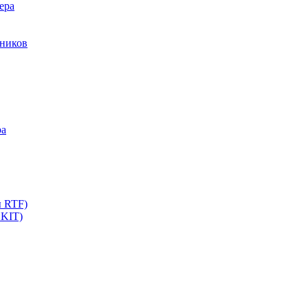
ера
мников
ра
ы RTF)
 KIT)