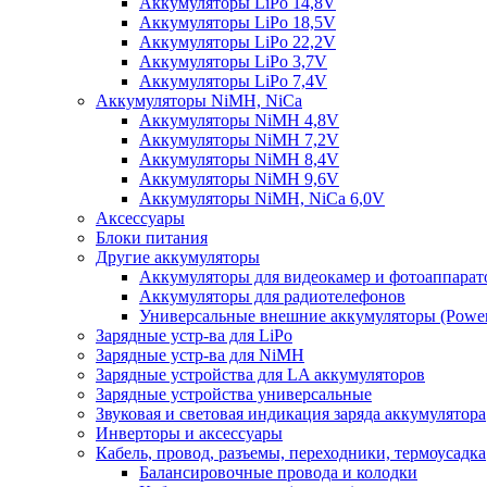
Аккумуляторы LiPo 14,8V
Аккумуляторы LiPo 18,5V
Аккумуляторы LiPo 22,2V
Аккумуляторы LiPo 3,7V
Аккумуляторы LiPo 7,4V
Аккумуляторы NiMH, NiCa
Аккумуляторы NiMH 4,8V
Аккумуляторы NiMH 7,2V
Аккумуляторы NiMH 8,4V
Аккумуляторы NiMH 9,6V
Аккумуляторы NiMH, NiCa 6,0V
Аксессуары
Блоки питания
Другие аккумуляторы
Аккумуляторы для видеокамер и фотоаппарат
Аккумуляторы для радиотелефонов
Универсальные внешние аккумуляторы (Power
Зарядные устр-ва для LiPo
Зарядные устр-ва для NiMH
Зарядные устройства для LA аккумуляторов
Зарядные устройства универсальные
Звуковая и световая индикация заряда аккумулятора
Инверторы и аксессуары
Кабель, провод, разъемы, переходники, термоусадка
Балансировочные провода и колодки