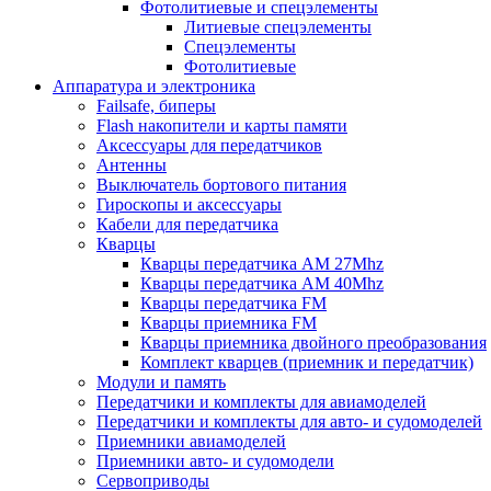
Фотолитиевые и спецэлементы
Литиевые спецэлементы
Спецэлементы
Фотолитиевые
Аппаратура и электроника
Failsafe, биперы
Flash накопители и карты памяти
Аксессуары для передатчиков
Антенны
Выключатель бортового питания
Гироскопы и аксессуары
Кабели для передатчика
Кварцы
Кварцы передатчика AM 27Mhz
Кварцы передатчика AM 40Mhz
Кварцы передатчика FM
Кварцы приемника FM
Кварцы приемника двойного преобразования
Комплект кварцев (приемник и передатчик)
Модули и память
Передатчики и комплекты для авиамоделей
Передатчики и комплекты для авто- и судомоделей
Приемники авиамоделей
Приемники авто- и судомодели
Сервоприводы