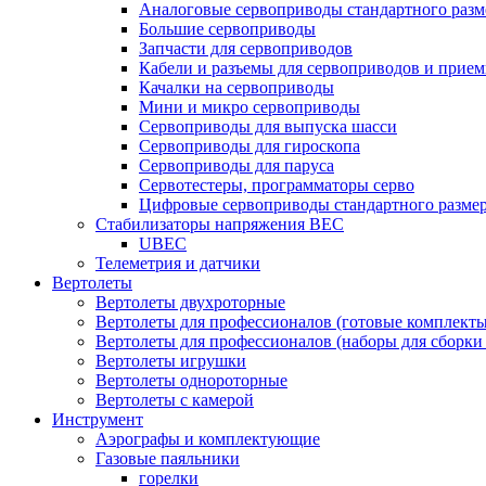
Аналоговые сервоприводы стандартного разм
Большие сервоприводы
Запчасти для сервоприводов
Кабели и разъемы для сервоприводов и прие
Качалки на сервоприводы
Мини и микро сервоприводы
Сервоприводы для выпуска шасси
Сервоприводы для гироскопа
Сервоприводы для паруса
Сервотестеры, программаторы серво
Цифровые сервоприводы стандартного разме
Стабилизаторы напряжения BEC
UBEC
Телеметрия и датчики
Вертолеты
Вертолеты двухроторные
Вертолеты для профессионалов (готовые комплект
Вертолеты для профессионалов (наборы для сборки
Вертолеты игрушки
Вертолеты однороторные
Вертолеты с камерой
Инструмент
Аэрографы и комплектующие
Газовые паяльники
горелки