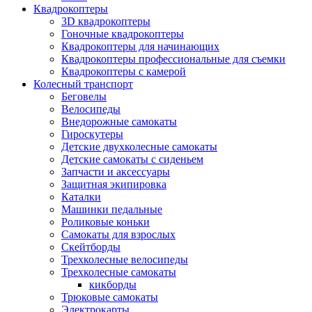
Квадрокоптеры
3D квадрокоптеры
Гоночные квадрокоптеры
Квадрокоптеры для начинающих
Квадрокоптеры профессиональные для съемки
Квадрокоптеры с камерой
Колесный транспорт
Беговелы
Велосипеды
Внедорожные самокаты
Гироскутеры
Детские двухколесные самокаты
Детские самокаты с сиденьем
Запчасти и аксессуары
Защитная экипировка
Каталки
Машинки педальные
Роликовые коньки
Самокаты для взрослых
Скейтборды
Трехколесные велосипеды
Трехколесные самокаты
кикборды
Трюковые самокаты
Электрокарты