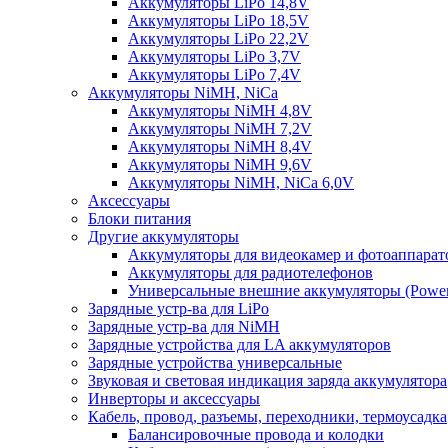
Аккумуляторы LiPo 14,8V
Аккумуляторы LiPo 18,5V
Аккумуляторы LiPo 22,2V
Аккумуляторы LiPo 3,7V
Аккумуляторы LiPo 7,4V
Аккумуляторы NiMH, NiCa
Аккумуляторы NiMH 4,8V
Аккумуляторы NiMH 7,2V
Аккумуляторы NiMH 8,4V
Аккумуляторы NiMH 9,6V
Аккумуляторы NiMH, NiCa 6,0V
Аксессуары
Блоки питания
Другие аккумуляторы
Аккумуляторы для видеокамер и фотоаппарат
Аккумуляторы для радиотелефонов
Универсальные внешние аккумуляторы (Power
Зарядные устр-ва для LiPo
Зарядные устр-ва для NiMH
Зарядные устройства для LA аккумуляторов
Зарядные устройства универсальные
Звуковая и световая индикация заряда аккумулятора
Инверторы и аксессуары
Кабель, провод, разъемы, переходники, термоусадка
Балансировочные провода и колодки