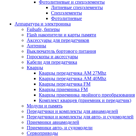
Фотолитиевые и спецэлементы
Литиевые спецэлементы
Спецэлементы
Фотолитиевые
Аппаратура и электроника
Failsafe, биперы
Flash накопители и карты памяти
Аксессуары для передатчиков
Антенны
Выключатель бортового питания
Гироскопы и аксессуары
Кабели для передатчика
Кварцы
Кварцы передатчика AM 27Mhz
Кварцы передатчика AM 40Mhz
Кварцы передатчика FM
Кварцы приемника FM
Кварцы приемника двойного преобразования
Комплект кварцев (приемник и передатчик)
Модули и память
Передатчики и комплекты для авиамоделей
Передатчики и комплекты для авто- и судомоделей
Приемники авиамоделей
Приемники авто- и судомодели
Сервоприводы