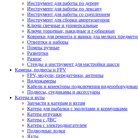
Инструмент для работы по дереву
Инструмент для работы по лексану
Инструмент для работы со сцеплением
Инструмент для сборки амортизаторов
Ключи свечные и универсальные
Ключи торцевые, накидные и г-образные
Коврики для ремонта и ящики дла мелких предмето
Отвертки и наборы
Помпы ручные
Развертки
Разное
Стенды и инструмент для настройки шасси
Камеры, подвесы и FPV
FPV, модули, передатчики, антенны
Видеокамеры
Кабели и конекторы подключения видеооборудован
Подвесы, стедикамы и аксессуары
Катера и яхты
Запчасти к катерам и яхтам
Катера для рыбалки с эхолотами и кормушками
Катера игрушки
Катера с ДВС
Катера с электродвигателем
Подводные лодки
Яхты