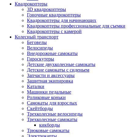
Квадрокоптеры
3D квадрокоптеры
Гоночные квадрокоптеры
Квадрокоптеры для начинающих
Квадрокоптеры профессиональные для съемки
Квадрокоптеры с камерой
Колесный транспорт
Беговелы
Велосипеды
Внедорожные самокаты
Гироскутеры
Детские двухколесные самокаты
Детские самокаты с сиденьем
Запчасти и аксессуары
Защитная экипировка
Каталки
Машинки педальные
Роликовые коньки
Самокаты для взрослых
Скейтборды
Трехколесные велосипеды
Трехколесные самокаты
кикборды
Трюковые самокаты
Электрокарты