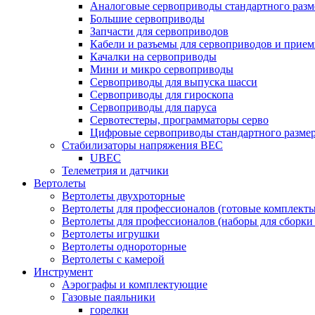
Аналоговые сервоприводы стандартного разм
Большие сервоприводы
Запчасти для сервоприводов
Кабели и разъемы для сервоприводов и прие
Качалки на сервоприводы
Мини и микро сервоприводы
Сервоприводы для выпуска шасси
Сервоприводы для гироскопа
Сервоприводы для паруса
Сервотестеры, программаторы серво
Цифровые сервоприводы стандартного разме
Стабилизаторы напряжения BEC
UBEC
Телеметрия и датчики
Вертолеты
Вертолеты двухроторные
Вертолеты для профессионалов (готовые комплект
Вертолеты для профессионалов (наборы для сборки
Вертолеты игрушки
Вертолеты однороторные
Вертолеты с камерой
Инструмент
Аэрографы и комплектующие
Газовые паяльники
горелки