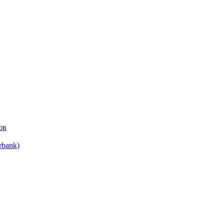
ов
bank)