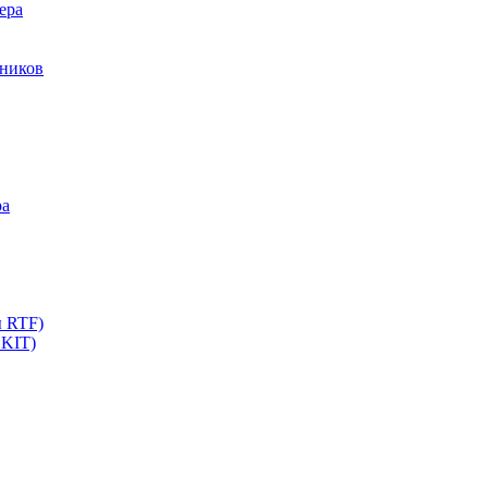
ера
мников
ра
ы RTF)
 KIT)