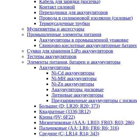
Кабель для зарядки (косичка)
Контакт силовой
Переходники для аккумуляторов
Провода в силиконовой изоляции (силовые)
Термоусадочные трубки
Мультиметры и аксессуары
Промышленные элементы питания
Аккумуляторы в промышленной упаковке
Свинцово-кислотные аккумуляторные батаре
Сумки для хранения LiPo аккумуляторов
Тестеры аккумуляторов
Элементы питания, батареи и аккумуляторы
Аккумуляторы
Ni-Cd аккумуляторы
Ni-MH аккумуляторы
Ni-Zn аккумуляторы
Аккумуляторы дисковые
Литиевые аккумуляторы
Предзаряженные аккумуляторы с низки
Большие (D; LR20; R20; 373)
Квадратные (3336;3R12)
Крона (9V; 6F22)
Мизинчиковые (AAA; LR03; FR03; R03; 286)
Пальчиковые (AA; LR6; FR6; R6; 316)
Средние (C; LR14; R14; 343)