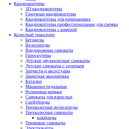
Квадрокоптеры
3D квадрокоптеры
Гоночные квадрокоптеры
Квадрокоптеры для начинающих
Квадрокоптеры профессиональные для съемки
Квадрокоптеры с камерой
Колесный транспорт
Беговелы
Велосипеды
Внедорожные самокаты
Гироскутеры
Детские двухколесные самокаты
Детские самокаты с сиденьем
Запчасти и аксессуары
Защитная экипировка
Каталки
Машинки педальные
Роликовые коньки
Самокаты для взрослых
Скейтборды
Трехколесные велосипеды
Трехколесные самокаты
кикборды
Трюковые самокаты
Электрокарты