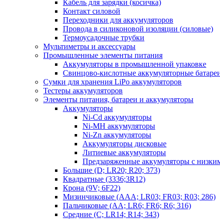
Кабель для зарядки (косичка)
Контакт силовой
Переходники для аккумуляторов
Провода в силиконовой изоляции (силовые)
Термоусадочные трубки
Мультиметры и аксессуары
Промышленные элементы питания
Аккумуляторы в промышленной упаковке
Свинцово-кислотные аккумуляторные батаре
Сумки для хранения LiPo аккумуляторов
Тестеры аккумуляторов
Элементы питания, батареи и аккумуляторы
Аккумуляторы
Ni-Cd аккумуляторы
Ni-MH аккумуляторы
Ni-Zn аккумуляторы
Аккумуляторы дисковые
Литиевые аккумуляторы
Предзаряженные аккумуляторы с низки
Большие (D; LR20; R20; 373)
Квадратные (3336;3R12)
Крона (9V; 6F22)
Мизинчиковые (AAA; LR03; FR03; R03; 286)
Пальчиковые (AA; LR6; FR6; R6; 316)
Средние (C; LR14; R14; 343)