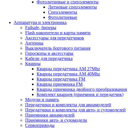
Фотолитиевые и спецэлементы
Литиевые спецэлементы
Спецэлементы
Фотолитиевые
Аппаратура и электроника
Failsafe, биперы
Flash накопители и карты памяти
Аксессуары для передатчиков
Антенны
Выключатель бортового питания
Гироскопы и аксессуары
Кабели для передатчика
Кварцы
Кварцы передатчика AM 27Mhz
Кварцы передатчика AM 40Mhz
Кварцы передатчика FM
Кварцы приемника FM
Кварцы приемника двойного преобразования
Комплект кварцев (приемник и передатчик)
Модули и память
Передатчики и комплекты для авиамоделей
Передатчики и комплекты для авто- и судомоделей
Приемники авиамоделей
Приемники авто- и судомодели
Сервоприводы