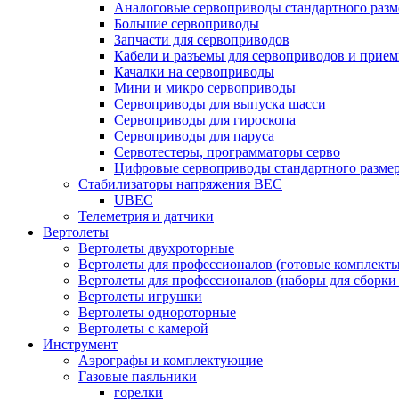
Аналоговые сервоприводы стандартного разм
Большие сервоприводы
Запчасти для сервоприводов
Кабели и разъемы для сервоприводов и прие
Качалки на сервоприводы
Мини и микро сервоприводы
Сервоприводы для выпуска шасси
Сервоприводы для гироскопа
Сервоприводы для паруса
Сервотестеры, программаторы серво
Цифровые сервоприводы стандартного разме
Стабилизаторы напряжения BEC
UBEC
Телеметрия и датчики
Вертолеты
Вертолеты двухроторные
Вертолеты для профессионалов (готовые комплект
Вертолеты для профессионалов (наборы для сборки
Вертолеты игрушки
Вертолеты однороторные
Вертолеты с камерой
Инструмент
Аэрографы и комплектующие
Газовые паяльники
горелки