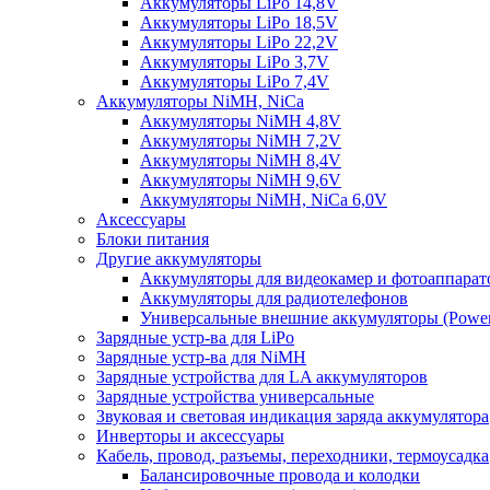
Аккумуляторы LiPo 14,8V
Аккумуляторы LiPo 18,5V
Аккумуляторы LiPo 22,2V
Аккумуляторы LiPo 3,7V
Аккумуляторы LiPo 7,4V
Аккумуляторы NiMH, NiCa
Аккумуляторы NiMH 4,8V
Аккумуляторы NiMH 7,2V
Аккумуляторы NiMH 8,4V
Аккумуляторы NiMH 9,6V
Аккумуляторы NiMH, NiCa 6,0V
Аксессуары
Блоки питания
Другие аккумуляторы
Аккумуляторы для видеокамер и фотоаппарат
Аккумуляторы для радиотелефонов
Универсальные внешние аккумуляторы (Power
Зарядные устр-ва для LiPo
Зарядные устр-ва для NiMH
Зарядные устройства для LA аккумуляторов
Зарядные устройства универсальные
Звуковая и световая индикация заряда аккумулятора
Инверторы и аксессуары
Кабель, провод, разъемы, переходники, термоусадка
Балансировочные провода и колодки