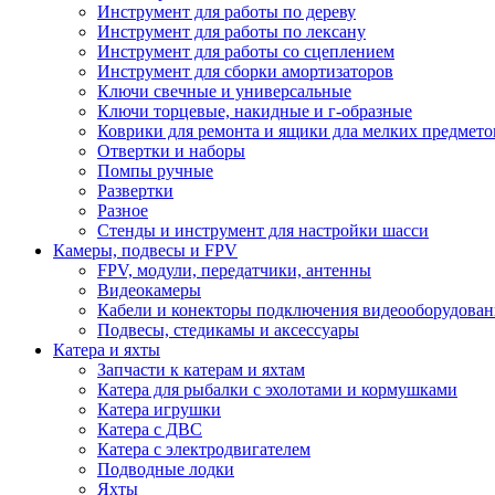
Инструмент для работы по дереву
Инструмент для работы по лексану
Инструмент для работы со сцеплением
Инструмент для сборки амортизаторов
Ключи свечные и универсальные
Ключи торцевые, накидные и г-образные
Коврики для ремонта и ящики дла мелких предмето
Отвертки и наборы
Помпы ручные
Развертки
Разное
Стенды и инструмент для настройки шасси
Камеры, подвесы и FPV
FPV, модули, передатчики, антенны
Видеокамеры
Кабели и конекторы подключения видеооборудован
Подвесы, стедикамы и аксессуары
Катера и яхты
Запчасти к катерам и яхтам
Катера для рыбалки с эхолотами и кормушками
Катера игрушки
Катера с ДВС
Катера с электродвигателем
Подводные лодки
Яхты