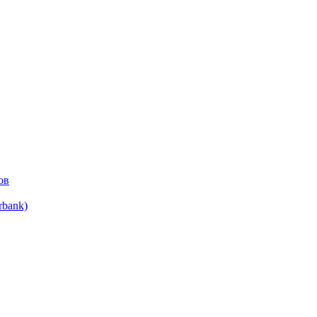
ов
bank)