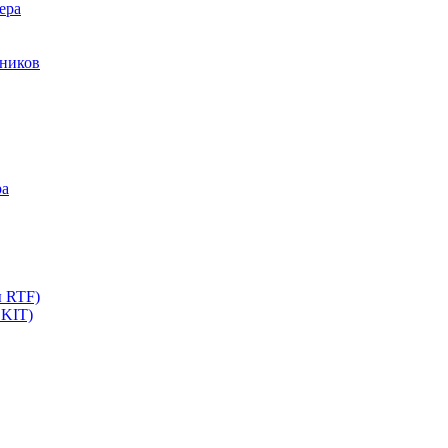
ера
мников
ра
ы RTF)
 KIT)