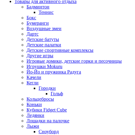
Товары для активного отдыха
Бадминтон
Теннис
Бокс
Бумеранги
Воздушные змеи
Дартс
Детские батуты
Детские палатки
Детские спортивные комплексы
Другие игры
Игровые домики, детские горки и песочницы
Игрушки Mokuru
Йо-Йо и пружинка Радуга
Качели
Кегли
Городки
Гольф
Кольцебросы
Коньки
Кубики Fidget Cube
Ледянки
Лошадки на палочке
Лыжи
Сноуборд