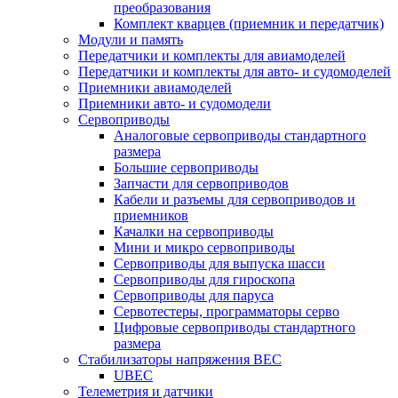
преобразования
Комплект кварцев (приемник и передатчик)
Модули и память
Передатчики и комплекты для авиамоделей
Передатчики и комплекты для авто- и судомоделей
Приемники авиамоделей
Приемники авто- и судомодели
Сервоприводы
Аналоговые сервоприводы стандартного
размера
Большие сервоприводы
Запчасти для сервоприводов
Кабели и разъемы для сервоприводов и
приемников
Качалки на сервоприводы
Мини и микро сервоприводы
Сервоприводы для выпуска шасси
Сервоприводы для гироскопа
Сервоприводы для паруса
Сервотестеры, программаторы серво
Цифровые сервоприводы стандартного
размера
Стабилизаторы напряжения BEC
UBEC
Телеметрия и датчики