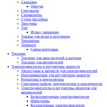
Скакалки
Обручи
Снегокаты
Снежколепы
Сухие бассейны
Твистеры
Тир
Игры с мишенью
Товары для игры в песочнице
Тренажеры
Тюбинги
Санки-ватрушки
Топливо
Топливо для авиа моделей и катеров
Топливо для автомоделей
Электродвигатели и регуляторы скорости
Аксессуары и запчасти для электродвигателей
Программаторы для регуляторов скорости
Радиаторы и вентиляторы
Сенсорные кабели, конденсаторы и выключатели
Электродвигатели и регуляторы оборотов для
авиамоделей
Бесколлекторные электродвигатели
Импеллеры
Коллекторные электродвигатели