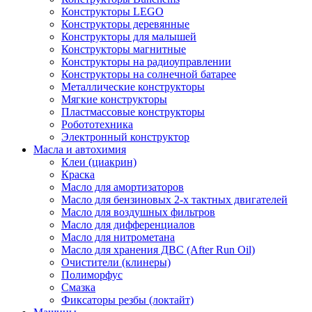
Конструкторы LEGO
Конструкторы деревянные
Конструкторы для малышей
Конструкторы магнитные
Конструкторы на радиоуправлении
Конструкторы на солнечной батарее
Металлические конструкторы
Мягкие конструкторы
Пластмассовые конструкторы
Робототехника
Электронный конструктор
Масла и автохимия
Клеи (циакрин)
Краска
Масло для амортизаторов
Масло для бензиновых 2-х тактных двигателей
Масло для воздушных фильтров
Масло для дифференциалов
Масло для нитрометана
Масло для хранения ДВС (After Run Oil)
Очистители (клинеры)
Полиморфус
Смазка
Фиксаторы резбы (локтайт)