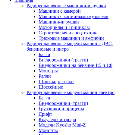
Машины
Радиоуправляемые машинки-игрушки
Машинки с камерой
Машинки с копийными кузовами
Машинки-игрушки
Мотоциклы и Трициклы
Строительная и спецтехника
Трюковые машинки и амфибии
Радиоуправляемые модели машин с ДВС,
бензиновые и нитро
Багги
Внедорожники (трагги)
Внедорожники на бензине 1:5 и 1:8
Монстры
Ралли
Шорт-корс траки
Шоссейные
Радиоуправляемые модели машин электро
Багги
Внедорожники (трагги)
Грузовики и прицепы
Дрифт
Краулеры и трофи
Модели Kyosho Mini-Z
Монстры