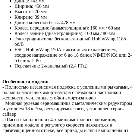
Длина: 742 мм
Ширина: 450 мм
Высота: 270 мм
Клиренс: 39 мм
Длина колесной базы: 478 мм
Колеса передние (диаметр/ширина): 160 мм / 60 мм
Колеса задние (диаметр/ширина): 160 мм / 80 мм
Электродвигатель: бесколлекторный HobbyWing 1185
об/В
ESC: HobbyWing 150А c активным охлаждением,
входное напряжение от 6 до 18 банок NiMH/NiCd или 2-
6 банок LiPo
Передатчик: 2-канальный (2,4 ГГц)
Особенности модели:
- Полностью независимая подвеска с усиленными рычагами, 4
больших масляных амортизатора с резьбовой настройкой
жесткости, усиленные стойки амортизаторов
- Мощная рулевая сервомашинка с металлическим редуктором
и усилием 18 кг/см, регулируемые тяги, установлен серво-
сайвер
- Шасси выполнено из 4-х миллиметрового алюминия,
приемник модели и регулятор скорости находиться в
грязезащищенном отсеке, все приводы и тяги выполнены из