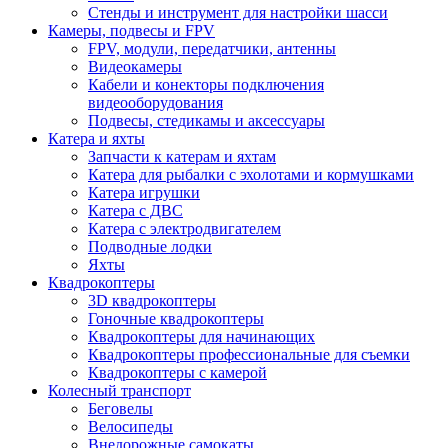
Стенды и инструмент для настройки шасси
Камеры, подвесы и FPV
FPV, модули, передатчики, антенны
Видеокамеры
Кабели и конекторы подключения
видеооборудования
Подвесы, стедикамы и аксессуары
Катера и яхты
Запчасти к катерам и яхтам
Катера для рыбалки с эхолотами и кормушками
Катера игрушки
Катера с ДВС
Катера с электродвигателем
Подводные лодки
Яхты
Квадрокоптеры
3D квадрокоптеры
Гоночные квадрокоптеры
Квадрокоптеры для начинающих
Квадрокоптеры профессиональные для съемки
Квадрокоптеры с камерой
Колесный транспорт
Беговелы
Велосипеды
Внедорожные самокаты