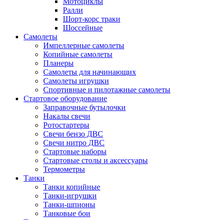
Мотоциклы
Ралли
Шорт-корс траки
Шоссейные
Самолеты
Импеллерные самолеты
Копийные самолеты
Планеры
Самолеты для начинающих
Самолеты игрушки
Спортивные и пилотажные самолеты
Стартовое оборудование
Заправочные бутылочки
Накалы свечи
Ротостартеры
Свечи бензо ДВС
Свечи нитро ДВС
Стартовые наборы
Стартовые столы и аксессуары
Термометры
Танки
Танки копийные
Танки-игрушки
Танки-шпионы
Танковые бои