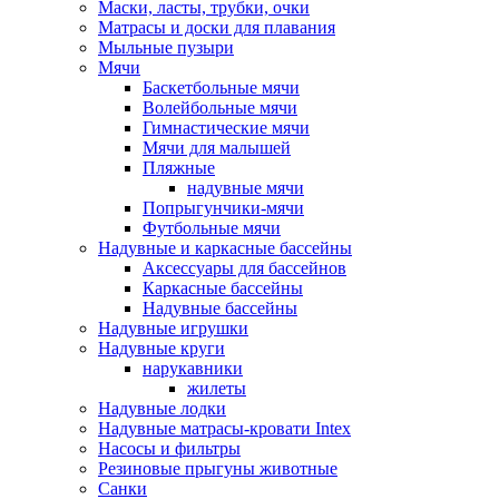
Маски, ласты, трубки, очки
Матрасы и доски для плавания
Мыльные пузыри
Мячи
Баскетбольные мячи
Волейбольные мячи
Гимнастические мячи
Мячи для малышей
Пляжные
надувные мячи
Попрыгунчики-мячи
Футбольные мячи
Надувные и каркасные бассейны
Аксессуары для бассейнов
Каркасные бассейны
Надувные бассейны
Надувные игрушки
Надувные круги
нарукавники
жилеты
Надувные лодки
Надувные матрасы-кровати Intex
Насосы и фильтры
Резиновые прыгуны животные
Санки