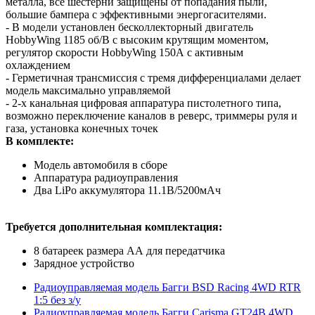
металла, все шестерни защищены от попадания пыли,
большие бампера с эффективными энергогасителями.
- В модели установлен бесколлекторный двигатель
HobbyWing 1185 об/В с высоким крутящим моментом,
регулятор скорости HobbyWing 150А с активным
охлаждением
- Герметичная трансмиссия с тремя дифференциалами делает
модель максимально управляемой
- 2-х канальная цифровая аппаратура пистолетного типа,
возможно переключение каналов в реверс, триммеры руля и
газа, установка конечных точек
В комплекте:
Модель автомобиля в сборе
Аппаратура радиоуправления
Два LiPo аккумулятора 11.1В/5200мАч
Требуется дополнительная комплектация:
8 батареек размера АА для передатчика
Зарядное устройство
Радиоуправляемая модель Багги BSD Racing 4WD RTR
1:5 без з/у
Радиоуправляемая модель Багги Carisma GT24B 4WD