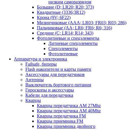
низким саморазрядом
Большие (D; LR20; R20; 373)
Квадратные (3336;3R12)
Крона (9V; 6F22)
Мизинчиковые (AAA; LR03; FR03; R03; 286)
Пальчиковые (AA; LR6; FR6; R6; 316)
Средние (C; LR14; R14; 343)
Фотолитиевые и спецэлементы
Литиевые спецэлементы
Спецэлементы
Фотолитиевые
Аппаратура и электроника
Failsafe, биперы
Flash накопители и карты памяти
Аксессуары для передатчиков
Антенны
Выключатель бортового питания
Гироскопы и аксессуары
Кабели для передатчика
Кварцы
Кварцы передатчика AM 27Mhz
Кварцы передатчика AM 40Mhz
Кварцы передатчика FM
Кварцы приемника FM
Кварцы приемника двойного