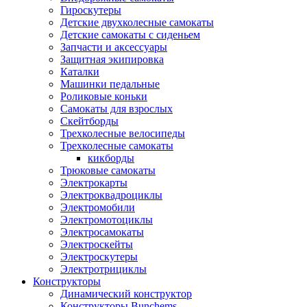
Гироскутеры
Детские двухколесные самокаты
Детские самокаты с сиденьем
Запчасти и аксессуары
Защитная экипировка
Каталки
Машинки педальные
Роликовые коньки
Самокаты для взрослых
Скейтборды
Трехколесные велосипеды
Трехколесные самокаты
кикборды
Трюковые самокаты
Электрокарты
Электроквадроциклы
Электромобили
Электромотоциклы
Электросамокаты
Электроскейты
Электроскутеры
Электротрициклы
Конструкторы
Динамический конструктор
Конструкторы Bunchems