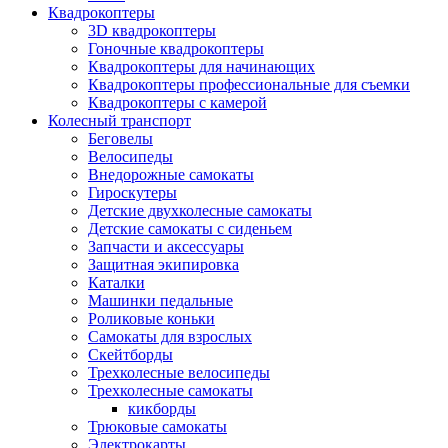
Квадрокоптеры
3D квадрокоптеры
Гоночные квадрокоптеры
Квадрокоптеры для начинающих
Квадрокоптеры профессиональные для съемки
Квадрокоптеры с камерой
Колесный транспорт
Беговелы
Велосипеды
Внедорожные самокаты
Гироскутеры
Детские двухколесные самокаты
Детские самокаты с сиденьем
Запчасти и аксессуары
Защитная экипировка
Каталки
Машинки педальные
Роликовые коньки
Самокаты для взрослых
Скейтборды
Трехколесные велосипеды
Трехколесные самокаты
кикборды
Трюковые самокаты
Электрокарты