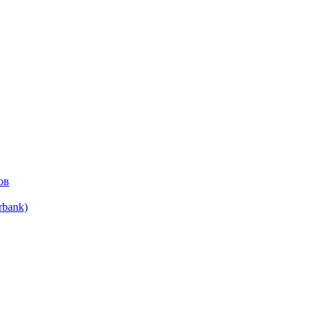
ов
bank)