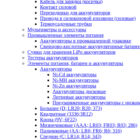
Кабель для зарядки (косичка)
Контакт силовой
Переходники для аккумуляторов
Провода в силиконовой изоляции (силовые)
Термоусадочные трубки
Мультиметры и аксессуары
Промышленные элементы питания
Аккумуляторы в промышленной упаковке
Свинцово-кислотные аккумуляторные батаре
Сумки для хранения LiPo аккумуляторов
Тестеры аккумуляторов
Элементы питания, батареи и аккумуляторы
Аккумуляторы
Ni-Cd аккумуляторы
Ni-MH аккумуляторы
Ni-Zn аккумуляторы
Аккумуляторы дисковые
Литиевые аккумуляторы
Предзаряженные аккумуляторы с низки
Большие (D; LR20; R20; 373)
Квадратные (3336;3R12)
Крона (9V; 6F22)
Мизинчиковые (AAA; LR03; FR03; R03; 286)
Пальчиковые (AA; LR6; FR6; R6; 316)
Средние (C; LR14; R14; 343)