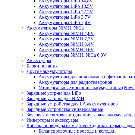
Аккумуляторы LiPo 14,8V
Аккумуляторы LiPo 18,5V
Аккумуляторы LiPo 22,2V
Аккумуляторы LiPo 3,7V
Аккумуляторы LiPo 7,4V
Аккумуляторы NiMH, NiCa
Аккумуляторы NiMH 4,8V
Аккумуляторы NiMH 7,2V
Аккумуляторы NiMH 8,4V
Аккумуляторы NiMH 9,6V
Аккумуляторы NiMH, NiCa 6,0V
Аксессуары
Блоки питания
Другие аккумуляторы
Аккумуляторы для видеокамер и фотоаппарат
Аккумуляторы для радиотелефонов
Универсальные внешние аккумуляторы (Power
Зарядные устр-ва для LiPo
Зарядные устр-ва для NiMH
Зарядные устройства для LA аккумуляторов
Зарядные устройства универсальные
Звуковая и световая индикация заряда аккумулятора
Инверторы и аксессуары
Кабель, провод, разъемы, переходники, термоусадка
Балансировочные провода и колодки