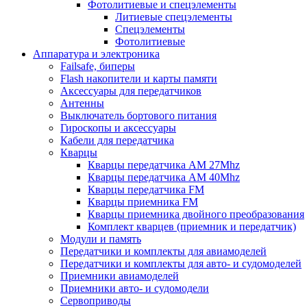
Фотолитиевые и спецэлементы
Литиевые спецэлементы
Спецэлементы
Фотолитиевые
Аппаратура и электроника
Failsafe, биперы
Flash накопители и карты памяти
Аксессуары для передатчиков
Антенны
Выключатель бортового питания
Гироскопы и аксессуары
Кабели для передатчика
Кварцы
Кварцы передатчика AM 27Mhz
Кварцы передатчика AM 40Mhz
Кварцы передатчика FM
Кварцы приемника FM
Кварцы приемника двойного преобразования
Комплект кварцев (приемник и передатчик)
Модули и память
Передатчики и комплекты для авиамоделей
Передатчики и комплекты для авто- и судомоделей
Приемники авиамоделей
Приемники авто- и судомодели
Сервоприводы