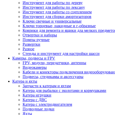
Инструмент для работы по дереву
Инструмент для работы по лексану
Инструмент для работы со сцеплением
Инструмент для сборки амортизаторов
Ключи свечные и универсальные
Ключи торцевые, накидные и г-образные
Коврики для ремонта и ящики дла мелких предмето
Отвертки и наборы
Помпы ручные
Развертки
Разное
Стенды и инструмент для настройки шасси
Камеры, подвесы и FPV
FPV, модули, передатчики, антенны
Видеокамеры
Кабели и конекторы подключения видеооборудован
Подвесы, стедикамы и аксессуары
Катера и яхты
Запчасти к катерам и яхтам
Катера для рыбалки с эхолотами и кормушками
Катера игрушки
Катера с ДВС
Катера с электродвигателем
Подводные лодки
Яхты