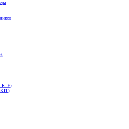
ера
мников
ра
ы RTF)
 KIT)