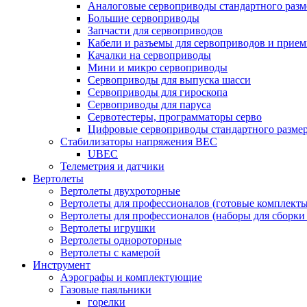
Аналоговые сервоприводы стандартного разм
Большие сервоприводы
Запчасти для сервоприводов
Кабели и разъемы для сервоприводов и прие
Качалки на сервоприводы
Мини и микро сервоприводы
Сервоприводы для выпуска шасси
Сервоприводы для гироскопа
Сервоприводы для паруса
Сервотестеры, программаторы серво
Цифровые сервоприводы стандартного разме
Стабилизаторы напряжения BEC
UBEC
Телеметрия и датчики
Вертолеты
Вертолеты двухроторные
Вертолеты для профессионалов (готовые комплект
Вертолеты для профессионалов (наборы для сборки
Вертолеты игрушки
Вертолеты однороторные
Вертолеты с камерой
Инструмент
Аэрографы и комплектующие
Газовые паяльники
горелки