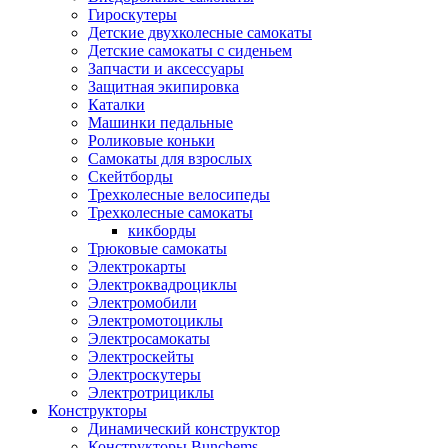
Гироскутеры
Детские двухколесные самокаты
Детские самокаты с сиденьем
Запчасти и аксессуары
Защитная экипировка
Каталки
Машинки педальные
Роликовые коньки
Самокаты для взрослых
Скейтборды
Трехколесные велосипеды
Трехколесные самокаты
кикборды
Трюковые самокаты
Электрокарты
Электроквадроциклы
Электромобили
Электромотоциклы
Электросамокаты
Электроскейты
Электроскутеры
Электротрициклы
Конструкторы
Динамический конструктор
Конструкторы Bunchems