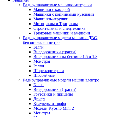
Машины
Радиоуправляемые машинки-игрушки
Машинки с камерой
Машинки с копийными кузовами
Машинки-игрушки
Мотоциклы и Трициклы
Строительная и спецтехника
Трюковые машинки и амфибии
Радиоуправляемые модели машин с ДВС,
бензиновые и нитро
Багги
Внедорожники (трагги)
Внедорожники на бензине 1:5 и 1:8
Монстры
Ралли
Шорт-корс траки
Шоссейные
Радиоуправляемые модели машин электро
Багги
Внедорожники (трагги)
Грузовики и прицепы
Дрифт
Краулеры и трофи
Модели Kyosho Mini-Z
Монстры