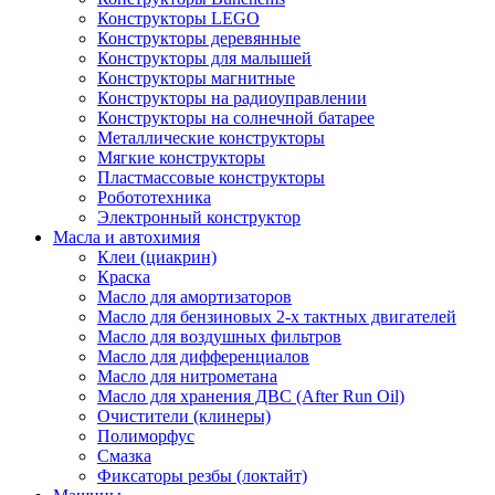
Конструкторы LEGO
Конструкторы деревянные
Конструкторы для малышей
Конструкторы магнитные
Конструкторы на радиоуправлении
Конструкторы на солнечной батарее
Металлические конструкторы
Мягкие конструкторы
Пластмассовые конструкторы
Робототехника
Электронный конструктор
Масла и автохимия
Клеи (циакрин)
Краска
Масло для амортизаторов
Масло для бензиновых 2-х тактных двигателей
Масло для воздушных фильтров
Масло для дифференциалов
Масло для нитрометана
Масло для хранения ДВС (After Run Oil)
Очистители (клинеры)
Полиморфус
Смазка
Фиксаторы резбы (локтайт)