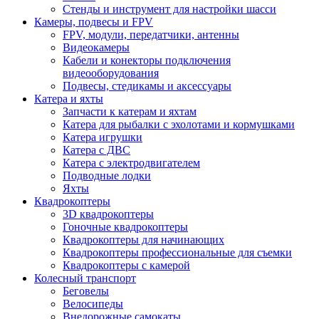
Стенды и инструмент для настройки шасси
Камеры, подвесы и FPV
FPV, модули, передатчики, антенны
Видеокамеры
Кабели и конекторы подключения
видеооборудования
Подвесы, стедикамы и аксессуары
Катера и яхты
Запчасти к катерам и яхтам
Катера для рыбалки с эхолотами и кормушками
Катера игрушки
Катера с ДВС
Катера с электродвигателем
Подводные лодки
Яхты
Квадрокоптеры
3D квадрокоптеры
Гоночные квадрокоптеры
Квадрокоптеры для начинающих
Квадрокоптеры профессиональные для съемки
Квадрокоптеры с камерой
Колесный транспорт
Беговелы
Велосипеды
Внедорожные самокаты