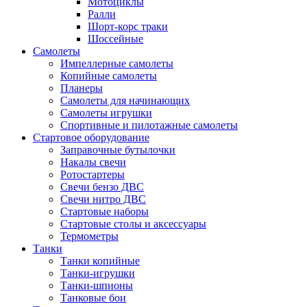
Мотоциклы
Ралли
Шорт-корс траки
Шоссейные
Самолеты
Импеллерные самолеты
Копийные самолеты
Планеры
Самолеты для начинающих
Самолеты игрушки
Спортивные и пилотажные самолеты
Стартовое оборудование
Заправочные бутылочки
Накалы свечи
Ротостартеры
Свечи бензо ДВС
Свечи нитро ДВС
Стартовые наборы
Стартовые столы и аксессуары
Термометры
Танки
Танки копийные
Танки-игрушки
Танки-шпионы
Танковые бои