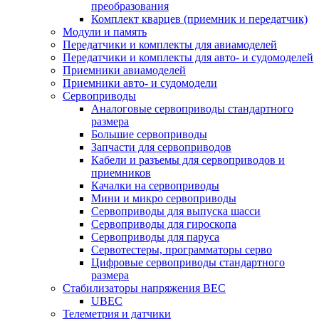
преобразования
Комплект кварцев (приемник и передатчик)
Модули и память
Передатчики и комплекты для авиамоделей
Передатчики и комплекты для авто- и судомоделей
Приемники авиамоделей
Приемники авто- и судомодели
Сервоприводы
Аналоговые сервоприводы стандартного
размера
Большие сервоприводы
Запчасти для сервоприводов
Кабели и разъемы для сервоприводов и
приемников
Качалки на сервоприводы
Мини и микро сервоприводы
Сервоприводы для выпуска шасси
Сервоприводы для гироскопа
Сервоприводы для паруса
Сервотестеры, программаторы серво
Цифровые сервоприводы стандартного
размера
Стабилизаторы напряжения BEC
UBEC
Телеметрия и датчики