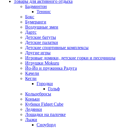
Товары для активного отдыха
Бадминтон
Теннис
Бокс
Бумеранги
Воздушные змеи
Дартс
Детские батуты
Детские палатки
Детские спортивные комплексы
Другие игры
Игровые домики, детские горки и песочницы
Игрушки Mokuru
Йо-Йо и пружинка Радуга
Качели
Кегли
Городки
Гольф
Кольцебросы
Коньки
Кубики Fidget Cube
Ледянки
Лошадки на палочке
Лыжи
Сноуборд