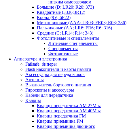
низким саморазрядом
Большие (D; LR20; R20; 373)
Квадратные (3336;3R12)
Крона (9V; 6F22)
Мизинчиковые (AAA; LR03; FR03; R03; 286)
Пальчиковые (AA; LR6; FR6; R6; 316)
Средние (C; LR14; R14; 343)
Фотолитиевые и спецэлементы
Литиевые спецэлементы
Спецэлементы
Фотолитиевые
Аппаратура и электроника
Failsafe, биперы
Flash накопители и карты памяти
Аксессуары для передатчиков
Антенны
Выключатель бортового питания
Гироскопы и аксессуары
Кабели для передатчика
Кварцы
Кварцы передатчика AM 27Mhz
Кварцы передатчика AM 40Mhz
Кварцы передатчика FM
Кварцы приемника FM
Кварцы приемника двойного