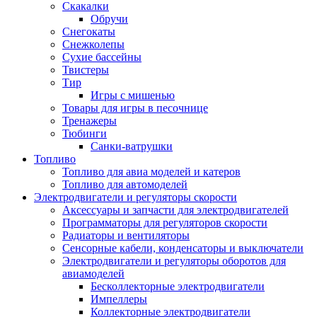
Скакалки
Обручи
Снегокаты
Снежколепы
Сухие бассейны
Твистеры
Тир
Игры с мишенью
Товары для игры в песочнице
Тренажеры
Тюбинги
Санки-ватрушки
Топливо
Топливо для авиа моделей и катеров
Топливо для автомоделей
Электродвигатели и регуляторы скорости
Аксессуары и запчасти для электродвигателей
Программаторы для регуляторов скорости
Радиаторы и вентиляторы
Сенсорные кабели, конденсаторы и выключатели
Электродвигатели и регуляторы оборотов для
авиамоделей
Бесколлекторные электродвигатели
Импеллеры
Коллекторные электродвигатели