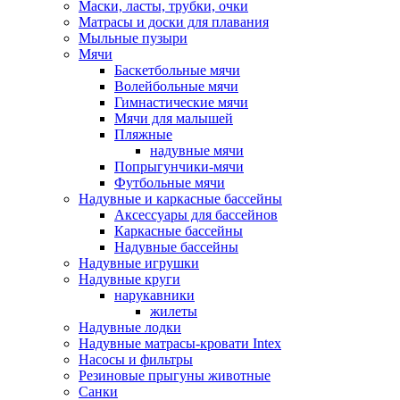
Маски, ласты, трубки, очки
Матрасы и доски для плавания
Мыльные пузыри
Мячи
Баскетбольные мячи
Волейбольные мячи
Гимнастические мячи
Мячи для малышей
Пляжные
надувные мячи
Попрыгунчики-мячи
Футбольные мячи
Надувные и каркасные бассейны
Аксессуары для бассейнов
Каркасные бассейны
Надувные бассейны
Надувные игрушки
Надувные круги
нарукавники
жилеты
Надувные лодки
Надувные матрасы-кровати Intex
Насосы и фильтры
Резиновые прыгуны животные
Санки