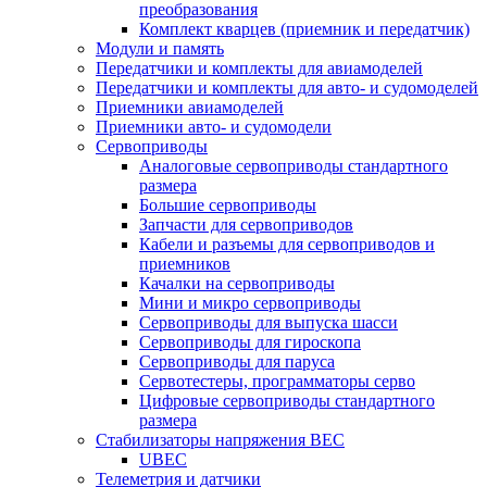
преобразования
Комплект кварцев (приемник и передатчик)
Модули и память
Передатчики и комплекты для авиамоделей
Передатчики и комплекты для авто- и судомоделей
Приемники авиамоделей
Приемники авто- и судомодели
Сервоприводы
Аналоговые сервоприводы стандартного
размера
Большие сервоприводы
Запчасти для сервоприводов
Кабели и разъемы для сервоприводов и
приемников
Качалки на сервоприводы
Мини и микро сервоприводы
Сервоприводы для выпуска шасси
Сервоприводы для гироскопа
Сервоприводы для паруса
Сервотестеры, программаторы серво
Цифровые сервоприводы стандартного
размера
Стабилизаторы напряжения BEC
UBEC
Телеметрия и датчики