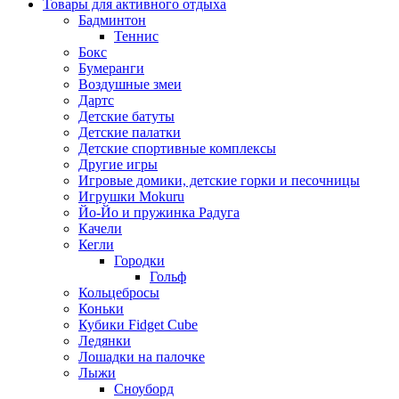
Товары для активного отдыха
Бадминтон
Теннис
Бокс
Бумеранги
Воздушные змеи
Дартс
Детские батуты
Детские палатки
Детские спортивные комплексы
Другие игры
Игровые домики, детские горки и песочницы
Игрушки Mokuru
Йо-Йо и пружинка Радуга
Качели
Кегли
Городки
Гольф
Кольцебросы
Коньки
Кубики Fidget Cube
Ледянки
Лошадки на палочке
Лыжи
Сноуборд