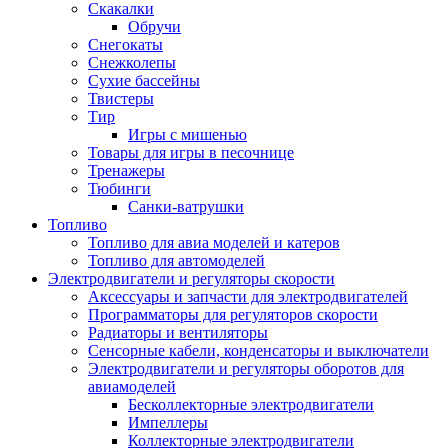
Скакалки
Обручи
Снегокаты
Снежколепы
Сухие бассейны
Твистеры
Тир
Игры с мишенью
Товары для игры в песочнице
Тренажеры
Тюбинги
Санки-ватрушки
Топливо
Топливо для авиа моделей и катеров
Топливо для автомоделей
Электродвигатели и регуляторы скорости
Аксессуары и запчасти для электродвигателей
Программаторы для регуляторов скорости
Радиаторы и вентиляторы
Сенсорные кабели, конденсаторы и выключатели
Электродвигатели и регуляторы оборотов для
авиамоделей
Бесколлекторные электродвигатели
Импеллеры
Коллекторные электродвигатели