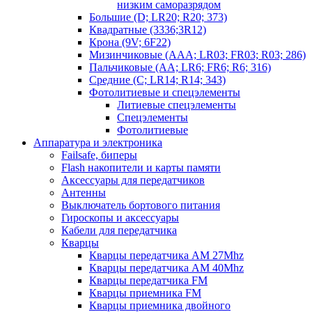
низким саморазрядом
Большие (D; LR20; R20; 373)
Квадратные (3336;3R12)
Крона (9V; 6F22)
Мизинчиковые (AAA; LR03; FR03; R03; 286)
Пальчиковые (AA; LR6; FR6; R6; 316)
Средние (C; LR14; R14; 343)
Фотолитиевые и спецэлементы
Литиевые спецэлементы
Спецэлементы
Фотолитиевые
Аппаратура и электроника
Failsafe, биперы
Flash накопители и карты памяти
Аксессуары для передатчиков
Антенны
Выключатель бортового питания
Гироскопы и аксессуары
Кабели для передатчика
Кварцы
Кварцы передатчика AM 27Mhz
Кварцы передатчика AM 40Mhz
Кварцы передатчика FM
Кварцы приемника FM
Кварцы приемника двойного