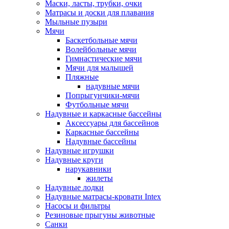
Маски, ласты, трубки, очки
Матрасы и доски для плавания
Мыльные пузыри
Мячи
Баскетбольные мячи
Волейбольные мячи
Гимнастические мячи
Мячи для малышей
Пляжные
надувные мячи
Попрыгунчики-мячи
Футбольные мячи
Надувные и каркасные бассейны
Аксессуары для бассейнов
Каркасные бассейны
Надувные бассейны
Надувные игрушки
Надувные круги
нарукавники
жилеты
Надувные лодки
Надувные матрасы-кровати Intex
Насосы и фильтры
Резиновые прыгуны животные
Санки