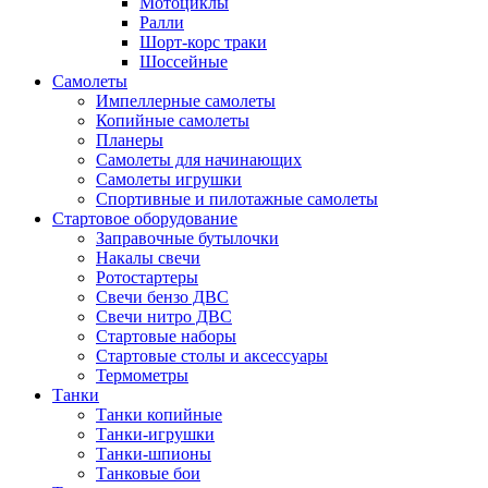
Мотоциклы
Ралли
Шорт-корс траки
Шоссейные
Самолеты
Импеллерные самолеты
Копийные самолеты
Планеры
Самолеты для начинающих
Самолеты игрушки
Спортивные и пилотажные самолеты
Стартовое оборудование
Заправочные бутылочки
Накалы свечи
Ротостартеры
Свечи бензо ДВС
Свечи нитро ДВС
Стартовые наборы
Стартовые столы и аксессуары
Термометры
Танки
Танки копийные
Танки-игрушки
Танки-шпионы
Танковые бои