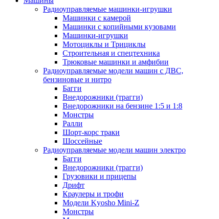
Машины
Радиоуправляемые машинки-игрушки
Машинки с камерой
Машинки с копийными кузовами
Машинки-игрушки
Мотоциклы и Трициклы
Строительная и спецтехника
Трюковые машинки и амфибии
Радиоуправляемые модели машин с ДВС,
бензиновые и нитро
Багги
Внедорожники (трагги)
Внедорожники на бензине 1:5 и 1:8
Монстры
Ралли
Шорт-корс траки
Шоссейные
Радиоуправляемые модели машин электро
Багги
Внедорожники (трагги)
Грузовики и прицепы
Дрифт
Краулеры и трофи
Модели Kyosho Mini-Z
Монстры