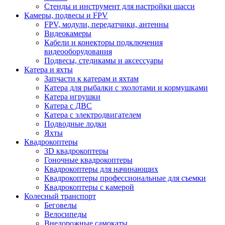
Стенды и инструмент для настройки шасси
Камеры, подвесы и FPV
FPV, модули, передатчики, антенны
Видеокамеры
Кабели и конекторы подключения
видеооборудования
Подвесы, стедикамы и аксессуары
Катера и яхты
Запчасти к катерам и яхтам
Катера для рыбалки с эхолотами и кормушками
Катера игрушки
Катера с ДВС
Катера с электродвигателем
Подводные лодки
Яхты
Квадрокоптеры
3D квадрокоптеры
Гоночные квадрокоптеры
Квадрокоптеры для начинающих
Квадрокоптеры профессиональные для съемки
Квадрокоптеры с камерой
Колесный транспорт
Беговелы
Велосипеды
Внедорожные самокаты