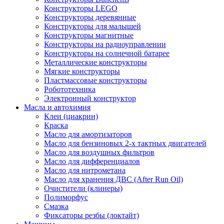
Конструкторы LEGO
Конструкторы деревянные
Конструкторы для малышей
Конструкторы магнитные
Конструкторы на радиоуправлении
Конструкторы на солнечной батарее
Металлические конструкторы
Мягкие конструкторы
Пластмассовые конструкторы
Робототехника
Электронный конструктор
Масла и автохимия
Клеи (циакрин)
Краска
Масло для амортизаторов
Масло для бензиновых 2-х тактных двигателей
Масло для воздушных фильтров
Масло для дифференциалов
Масло для нитрометана
Масло для хранения ДВС (After Run Oil)
Очистители (клинеры)
Полиморфус
Смазка
Фиксаторы резбы (локтайт)