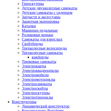
Гироскутеры
Детские двухколесные самокаты
Детские самокаты с сиденьем
Запчасти и аксессуары
Защитная экипировка
Каталки
Машинки педальные
Роликовые коньки
Самокаты для взрослых
Скейтборды
Трехколесные велосипеды
Трехколесные самокаты
кикборды
Трюковые самокаты
Электрокарты
Электроквадроциклы
Электромобили
Электромотоциклы
Электросамокаты
Электроскейты
Электроскутеры
Электротрициклы
Конструкторы
Динамический конструктор
Конструкторы Bunchems