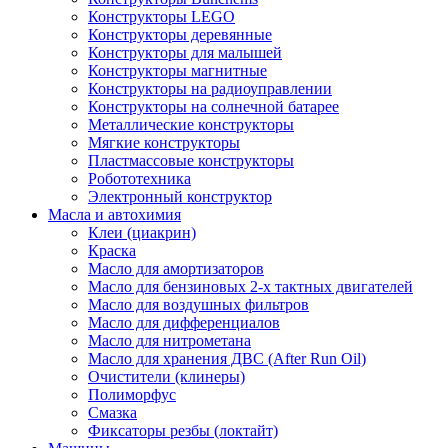
Конструкторы LEGO
Конструкторы деревянные
Конструкторы для малышей
Конструкторы магнитные
Конструкторы на радиоуправлении
Конструкторы на солнечной батарее
Металлические конструкторы
Мягкие конструкторы
Пластмассовые конструкторы
Робототехника
Электронный конструктор
Масла и автохимия
Клеи (циакрин)
Краска
Масло для амортизаторов
Масло для бензиновых 2-х тактных двигателей
Масло для воздушных фильтров
Масло для дифференциалов
Масло для нитрометана
Масло для хранения ДВС (After Run Oil)
Очистители (клинеры)
Полиморфус
Смазка
Фиксаторы резбы (локтайт)