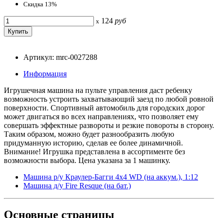
Скидка 13%
124
руб
x
Артикул: mrc-0027288
Информация
Игрушечная машина на пульте управления даст ребенку
возможность устроить захватывающий заезд по любой ровной
поверхности. Спортивный автомобиль для городских дорог
может двигаться во всех направлениях, что позволяет ему
совершать эффектные развороты и резкие повороты в сторону.
Таким образом, можно будет разнообразить любую
придуманную историю, сделав ее более динамичной.
Внимание! Игрушка представлена в ассортименте без
возможности выбора. Цена указана за 1 машинку.
Машина р/у Краулер-Багги 4х4 WD (на аккум.), 1:12
Машина д/у Fire Resque (на бат.)
Основные
страницы