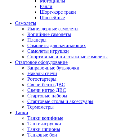
Мотоциклы
Ралли
Шорт-корс траки
Шоссейные
Самолеты
Импеллерные самолеты
Копийные самолеты
Планеры
Самолеты для начинающих
Самолеты игрушки
Спортивные и пилотажные самолеты
Стартовое оборудование
Заправочные бутылочки
Накалы свечи
Ротостартеры
Свечи бензо ДВС
Свечи нитро ДВС
Стартовые наборы
Стартовые столы и аксессуары
Термометры
Танки
Танки копийные
Танки-игрушки
Танки-шпионы
Танковые бои