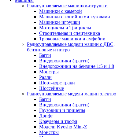
Машины
Радиоуправляемые машинки-игрушки
Машинки с камерой
Машинки с копийными кузовами
Машинки-игрушки
Мотоциклы и Трициклы
Строительная и спецтехника
Трюковые машинки и амфибии
Радиоуправляемые модели машин с ДВС,
бензиновые и нитро
Багги
Внедорожники (трагги)
Внедорожники на бензине 1:5 и 1:8
Монстры
Ралли
Шорт-корс траки
Шоссейные
Радиоуправляемые модели машин электро
Багги
Внедорожники (трагги)
Грузовики и прицепы
Дрифт
Краулеры и трофи
Модели Kyosho Mini-Z
Монстры