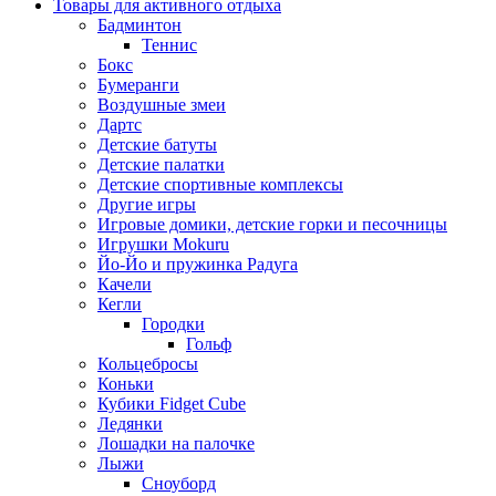
Товары для активного отдыха
Бадминтон
Теннис
Бокс
Бумеранги
Воздушные змеи
Дартс
Детские батуты
Детские палатки
Детские спортивные комплексы
Другие игры
Игровые домики, детские горки и песочницы
Игрушки Mokuru
Йо-Йо и пружинка Радуга
Качели
Кегли
Городки
Гольф
Кольцебросы
Коньки
Кубики Fidget Cube
Ледянки
Лошадки на палочке
Лыжи
Сноуборд