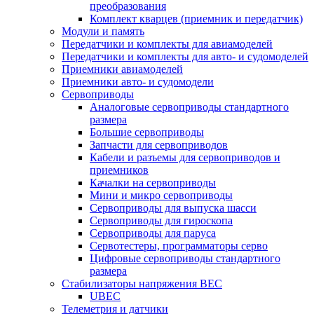
преобразования
Комплект кварцев (приемник и передатчик)
Модули и память
Передатчики и комплекты для авиамоделей
Передатчики и комплекты для авто- и судомоделей
Приемники авиамоделей
Приемники авто- и судомодели
Сервоприводы
Аналоговые сервоприводы стандартного
размера
Большие сервоприводы
Запчасти для сервоприводов
Кабели и разъемы для сервоприводов и
приемников
Качалки на сервоприводы
Мини и микро сервоприводы
Сервоприводы для выпуска шасси
Сервоприводы для гироскопа
Сервоприводы для паруса
Сервотестеры, программаторы серво
Цифровые сервоприводы стандартного
размера
Стабилизаторы напряжения BEC
UBEC
Телеметрия и датчики