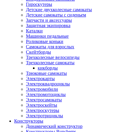
Гироскутеры
Детские двухколесные самокаты
Детские самокаты с сиденьем
Запчасти и аксессуары
Защитная экипировка
Каталки
Машинки педальные
Роликовые коньки
Самокаты для взрослых
Скейтборды
Трехколесные велосипеды
Трехколесные самокаты
кикборды
Трюковые самокаты
Электрокарты
Электроквадроциклы
Электромобили
Электромотоциклы
Электросамокаты
Электроскейты
Электроскутеры
Электротрициклы
Конструкторы
Динамический конструктор
Конструкторы Bunchems