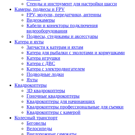
Стенды и инструмент для настройки шасси
Камеры, подвесы и FPV
FPV, модули, передатчики, антенны
Видеокамеры
Кабели и конекторы подключения
видеооборудования
Подвесы, стедикамы и аксессуары
Катера и яхты
Запчасти к катерам и яхтам
Катера для рыбалки с эхолотами и кормушками
Катера игрушки
Катера с ДВС
Катера с электродвигателем
Подводные лодки
Яхты
Квадрокоптеры
3D квадрокоптеры
Гоночные квадрокоптеры
Квадрокоптеры для начинающих
Квадрокоптеры профессиональные для съемки
Квадрокоптеры с камерой
Колесный транспорт
Беговелы
Велосипеды
Внедорожные самокаты