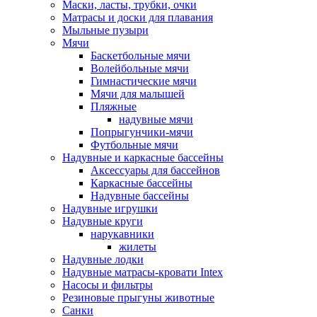
Маски, ласты, трубки, очки
Матрасы и доски для плавания
Мыльные пузыри
Мячи
Баскетбольные мячи
Волейбольные мячи
Гимнастические мячи
Мячи для малышей
Пляжные
надувные мячи
Попрыгунчики-мячи
Футбольные мячи
Надувные и каркасные бассейны
Аксессуары для бассейнов
Каркасные бассейны
Надувные бассейны
Надувные игрушки
Надувные круги
нарукавники
жилеты
Надувные лодки
Надувные матрасы-кровати Intex
Насосы и фильтры
Резиновые прыгуны животные
Санки