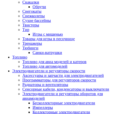
Скакалки
Обручи
Снегокаты
Снежколепы
Сухие бассейны
Твистеры
Тир
Игры с мишенью
Товары для игры в песочнице
Тренажеры
Тюбинги
Санки-ватрушки
Топливо
Топливо для авиа моделей и катеров
Топливо для автомоделей
Электродвигатели и регуляторы скорости
Аксессуары и запчасти для электродвигателей
Программаторы для регуляторов скорости
Радиаторы и вентиляторы
Сенсорные кабели, конденсаторы и выключатели
Электродвигатели и регуляторы оборотов для
авиамоделей
Бесколлекторные электродвигатели
Импеллеры
Коллекторные электродвигатели