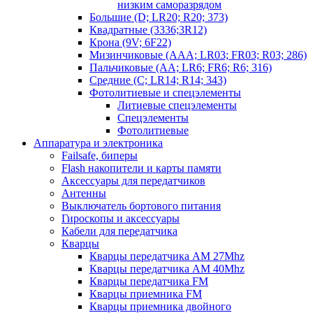
низким саморазрядом
Большие (D; LR20; R20; 373)
Квадратные (3336;3R12)
Крона (9V; 6F22)
Мизинчиковые (AAA; LR03; FR03; R03; 286)
Пальчиковые (AA; LR6; FR6; R6; 316)
Средние (C; LR14; R14; 343)
Фотолитиевые и спецэлементы
Литиевые спецэлементы
Спецэлементы
Фотолитиевые
Аппаратура и электроника
Failsafe, биперы
Flash накопители и карты памяти
Аксессуары для передатчиков
Антенны
Выключатель бортового питания
Гироскопы и аксессуары
Кабели для передатчика
Кварцы
Кварцы передатчика AM 27Mhz
Кварцы передатчика AM 40Mhz
Кварцы передатчика FM
Кварцы приемника FM
Кварцы приемника двойного