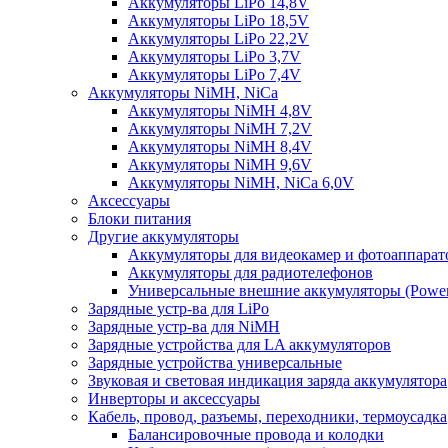
Аккумуляторы LiPo 14,8V
Аккумуляторы LiPo 18,5V
Аккумуляторы LiPo 22,2V
Аккумуляторы LiPo 3,7V
Аккумуляторы LiPo 7,4V
Аккумуляторы NiMH, NiCa
Аккумуляторы NiMH 4,8V
Аккумуляторы NiMH 7,2V
Аккумуляторы NiMH 8,4V
Аккумуляторы NiMH 9,6V
Аккумуляторы NiMH, NiCa 6,0V
Аксессуары
Блоки питания
Другие аккумуляторы
Аккумуляторы для видеокамер и фотоаппарат
Аккумуляторы для радиотелефонов
Универсальные внешние аккумуляторы (Power
Зарядные устр-ва для LiPo
Зарядные устр-ва для NiMH
Зарядные устройства для LA аккумуляторов
Зарядные устройства универсальные
Звуковая и световая индикация заряда аккумулятора
Инверторы и аксессуары
Кабель, провод, разъемы, переходники, термоусадка
Балансировочные провода и колодки