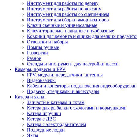
Инструмент для работы по дереву
Инструмент для работы по лексану
Инструмент для работы со сцеплением
Инструмент для сборки амортизаторов
Ключи свечные и универсальные
Ключи торцевые, накидные и г-образные
Коврики для ремонта и ящики дла мелких предмето
Отвертки и наборы
Помпы ручные
Развертки
Разное
Стенды и инструмент для настройки шасси
Камеры, подвесы и FPV
FPV, модули, передатчики, антенны
Видеокамеры
Кабели и конекторы подключения видеооборудован
Подвесы, стедикамы и аксессуары
Катера и яхты
Запчасти к катерам и яхтам
Катера для рыбалки с эхолотами и кормушками
Катера игрушки
Катера с ДВС
Катера с электродвигателем
Подводные лодки
Яхты