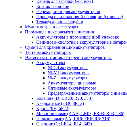
Кабель для зарядки (косичка)
Контакт силовой
Переходники для аккумуляторов
Провода в силиконовой изоляции (силовые)
Термоусадочные трубки
Мультиметры и аксессуары
Промышленные элементы питания
Аккумуляторы в промышленной упаковке
Свинцово-кислотные аккумуляторные батаре
Сумки для хранения LiPo аккумуляторов
Тестеры аккумуляторов
Элементы питания, батареи и аккумуляторы
Аккумуляторы
Ni-Cd аккумуляторы
Ni-MH аккумуляторы
Ni-Zn аккумуляторы
Аккумуляторы дисковые
Литиевые аккумуляторы
Предзаряженные аккумуляторы с низки
Большие (D; LR20; R20; 373)
Квадратные (3336;3R12)
Крона (9V; 6F22)
Мизинчиковые (AAA; LR03; FR03; R03; 286)
Пальчиковые (AA; LR6; FR6; R6; 316)
Средние (C; LR14; R14; 343)