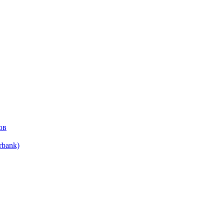
ов
bank)