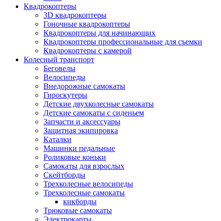
Квадрокоптеры
3D квадрокоптеры
Гоночные квадрокоптеры
Квадрокоптеры для начинающих
Квадрокоптеры профессиональные для съемки
Квадрокоптеры с камерой
Колесный транспорт
Беговелы
Велосипеды
Внедорожные самокаты
Гироскутеры
Детские двухколесные самокаты
Детские самокаты с сиденьем
Запчасти и аксессуары
Защитная экипировка
Каталки
Машинки педальные
Роликовые коньки
Самокаты для взрослых
Скейтборды
Трехколесные велосипеды
Трехколесные самокаты
кикборды
Трюковые самокаты
Электрокарты