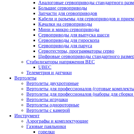
Аналоговые сервоприводы стандартного разм
Большие сервоприводы
Запчасти для сервоприводов
Кабели и разъемы для сервоприводов и прие
Качалки на сервоприводы
Мини и микро сервоприводы
Сервоприводы для выпуска шасси
Сервоприводы для гироскопа
Сервоприводы для паруса
Сервотестеры, программаторы серво
Цифровые сервоприводы стандартного разме
Стабилизаторы напряжения BEC
UBEC
Телеметрия и датчики
Вертолеты
Вертолеты двухроторные
Вертолеты для профессионалов (готовые комплект
Вертолеты для профессионалов (наборы для сборки
Вертолеты игрушки
Вертолеты однороторные
Вертолеты с камерой
Инструмент
Аэрографы и комплектующие
Газовые паяльники
горелки