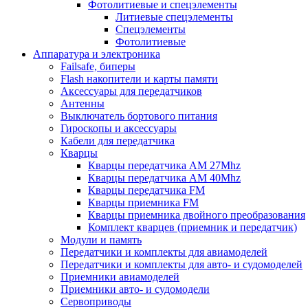
Фотолитиевые и спецэлементы
Литиевые спецэлементы
Спецэлементы
Фотолитиевые
Аппаратура и электроника
Failsafe, биперы
Flash накопители и карты памяти
Аксессуары для передатчиков
Антенны
Выключатель бортового питания
Гироскопы и аксессуары
Кабели для передатчика
Кварцы
Кварцы передатчика AM 27Mhz
Кварцы передатчика AM 40Mhz
Кварцы передатчика FM
Кварцы приемника FM
Кварцы приемника двойного преобразования
Комплект кварцев (приемник и передатчик)
Модули и память
Передатчики и комплекты для авиамоделей
Передатчики и комплекты для авто- и судомоделей
Приемники авиамоделей
Приемники авто- и судомодели
Сервоприводы