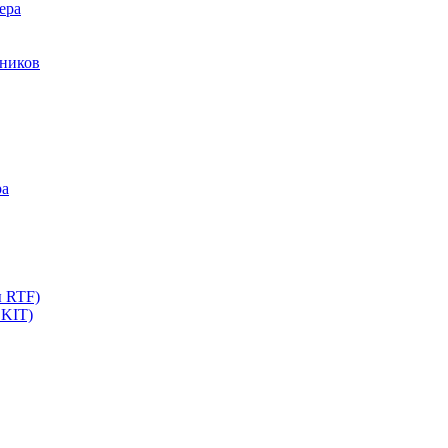
ера
мников
ра
ы RTF)
 KIT)