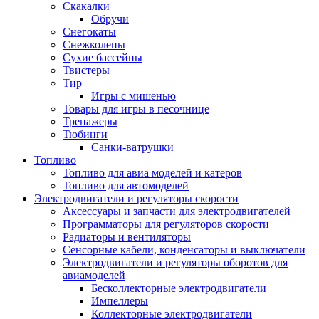
Скакалки
Обручи
Снегокаты
Снежколепы
Сухие бассейны
Твистеры
Тир
Игры с мишенью
Товары для игры в песочнице
Тренажеры
Тюбинги
Санки-ватрушки
Топливо
Топливо для авиа моделей и катеров
Топливо для автомоделей
Электродвигатели и регуляторы скорости
Аксессуары и запчасти для электродвигателей
Программаторы для регуляторов скорости
Радиаторы и вентиляторы
Сенсорные кабели, конденсаторы и выключатели
Электродвигатели и регуляторы оборотов для
авиамоделей
Бесколлекторные электродвигатели
Импеллеры
Коллекторные электродвигатели