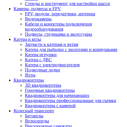
Стенды и инструмент для настройки шасси
Камеры, подвесы и FPV
FPV, модули, передатчики, антенны
Видеокамеры
Кабели и конекторы подключения
видеооборудования
Подвесы, стедикамы и аксессуары
Катера и яхты
Запчасти к катерам и яхтам
Катера для рыбалки с эхолотами и кормушками
Катера игрушки
Катера с ДВС
Катера с электродвигателем
Подводные лодки
Яхты
Квадрокоптеры
3D квадрокоптеры
Гоночные квадрокоптеры
Квадрокоптеры для начинающих
Квадрокоптеры профессиональные для съемки
Квадрокоптеры с камерой
Колесный транспорт
Беговелы
Велосипеды
Внедорожные самокаты