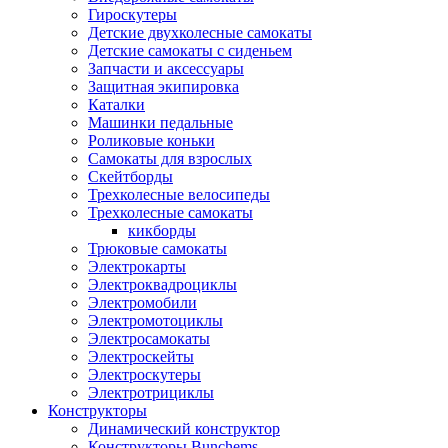
Гироскутеры
Детские двухколесные самокаты
Детские самокаты с сиденьем
Запчасти и аксессуары
Защитная экипировка
Каталки
Машинки педальные
Роликовые коньки
Самокаты для взрослых
Скейтборды
Трехколесные велосипеды
Трехколесные самокаты
кикборды
Трюковые самокаты
Электрокарты
Электроквадроциклы
Электромобили
Электромотоциклы
Электросамокаты
Электроскейты
Электроскутеры
Электротрициклы
Конструкторы
Динамический конструктор
Конструкторы Bunchems