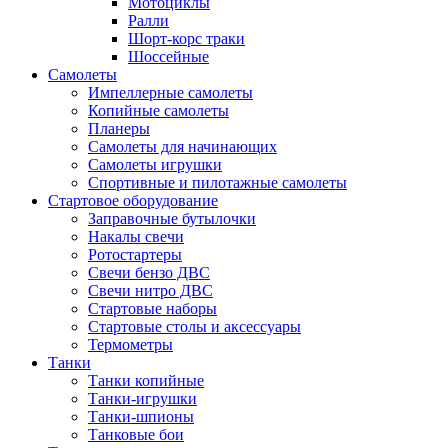
Мотоциклы
Ралли
Шорт-корс траки
Шоссейные
Самолеты
Импеллерные самолеты
Копийные самолеты
Планеры
Самолеты для начинающих
Самолеты игрушки
Спортивные и пилотажные самолеты
Стартовое оборудование
Заправочные бутылочки
Накалы свечи
Ротостартеры
Свечи бензо ДВС
Свечи нитро ДВС
Стартовые наборы
Стартовые столы и аксессуары
Термометры
Танки
Танки копийные
Танки-игрушки
Танки-шпионы
Танковые бои