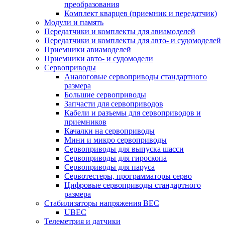
преобразования
Комплект кварцев (приемник и передатчик)
Модули и память
Передатчики и комплекты для авиамоделей
Передатчики и комплекты для авто- и судомоделей
Приемники авиамоделей
Приемники авто- и судомодели
Сервоприводы
Аналоговые сервоприводы стандартного
размера
Большие сервоприводы
Запчасти для сервоприводов
Кабели и разъемы для сервоприводов и
приемников
Качалки на сервоприводы
Мини и микро сервоприводы
Сервоприводы для выпуска шасси
Сервоприводы для гироскопа
Сервоприводы для паруса
Сервотестеры, программаторы серво
Цифровые сервоприводы стандартного
размера
Стабилизаторы напряжения BEC
UBEC
Телеметрия и датчики