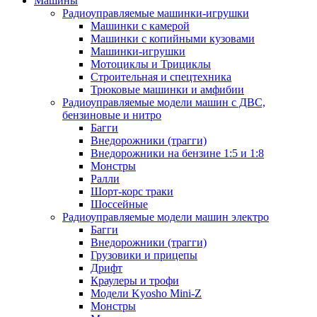
Машины
Радиоуправляемые машинки-игрушки
Машинки с камерой
Машинки с копийными кузовами
Машинки-игрушки
Мотоциклы и Трициклы
Строительная и спецтехника
Трюковые машинки и амфибии
Радиоуправляемые модели машин с ДВС,
бензиновые и нитро
Багги
Внедорожники (трагги)
Внедорожники на бензине 1:5 и 1:8
Монстры
Ралли
Шорт-корс траки
Шоссейные
Радиоуправляемые модели машин электро
Багги
Внедорожники (трагги)
Грузовики и прицепы
Дрифт
Краулеры и трофи
Модели Kyosho Mini-Z
Монстры