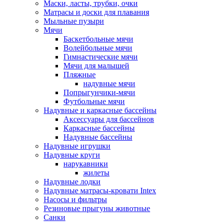
Маски, ласты, трубки, очки
Матрасы и доски для плавания
Мыльные пузыри
Мячи
Баскетбольные мячи
Волейбольные мячи
Гимнастические мячи
Мячи для малышей
Пляжные
надувные мячи
Попрыгунчики-мячи
Футбольные мячи
Надувные и каркасные бассейны
Аксессуары для бассейнов
Каркасные бассейны
Надувные бассейны
Надувные игрушки
Надувные круги
нарукавники
жилеты
Надувные лодки
Надувные матрасы-кровати Intex
Насосы и фильтры
Резиновые прыгуны животные
Санки