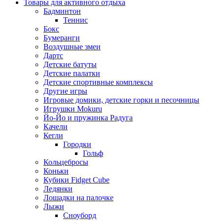
Товары для активного отдыха
Бадминтон
Теннис
Бокс
Бумеранги
Воздушные змеи
Дартс
Детские батуты
Детские палатки
Детские спортивные комплексы
Другие игры
Игровые домики, детские горки и песочницы
Игрушки Mokuru
Йо-Йо и пружинка Радуга
Качели
Кегли
Городки
Гольф
Кольцебросы
Коньки
Кубики Fidget Cube
Ледянки
Лошадки на палочке
Лыжи
Сноуборд