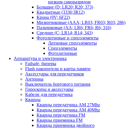
низким саморазрядом
Большие (D; LR20; R20; 373)
Квадратные (3336;3R12)
Крона (9V; 6F22)
Мизинчиковые (AAA; LR03; FR03; R03; 286)
Пальчиковые (AA; LR6; FR6; R6; 316)
Средние (C; LR14; R14; 343)
Фотолитиевые и спецэлементы
Литиевые спецэлементы
Спецэлементы
Фотолитиевые
Аппаратура и электроника
Failsafe, биперы
Flash накопители и карты памяти
Аксессуары для передатчиков
Антенны
Выключатель бортового питания
Гироскопы и аксессуары
Кабели для передатчика
Кварцы
Кварцы передатчика AM 27Mhz
Кварцы передатчика AM 40Mhz
Кварцы передатчика FM
Кварцы приемника FM
Кварцы приемника двойного