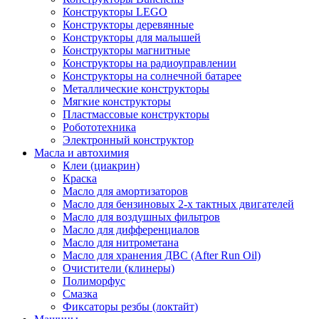
Конструкторы LEGO
Конструкторы деревянные
Конструкторы для малышей
Конструкторы магнитные
Конструкторы на радиоуправлении
Конструкторы на солнечной батарее
Металлические конструкторы
Мягкие конструкторы
Пластмассовые конструкторы
Робототехника
Электронный конструктор
Масла и автохимия
Клеи (циакрин)
Краска
Масло для амортизаторов
Масло для бензиновых 2-х тактных двигателей
Масло для воздушных фильтров
Масло для дифференциалов
Масло для нитрометана
Масло для хранения ДВС (After Run Oil)
Очистители (клинеры)
Полиморфус
Смазка
Фиксаторы резбы (локтайт)