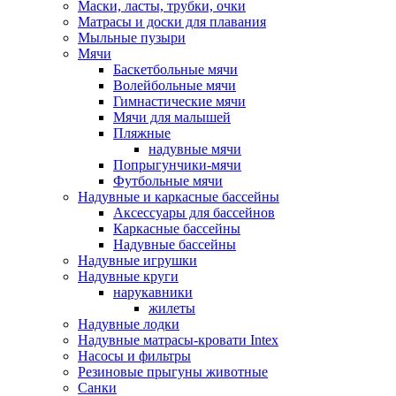
Маски, ласты, трубки, очки
Матрасы и доски для плавания
Мыльные пузыри
Мячи
Баскетбольные мячи
Волейбольные мячи
Гимнастические мячи
Мячи для малышей
Пляжные
надувные мячи
Попрыгунчики-мячи
Футбольные мячи
Надувные и каркасные бассейны
Аксессуары для бассейнов
Каркасные бассейны
Надувные бассейны
Надувные игрушки
Надувные круги
нарукавники
жилеты
Надувные лодки
Надувные матрасы-кровати Intex
Насосы и фильтры
Резиновые прыгуны животные
Санки