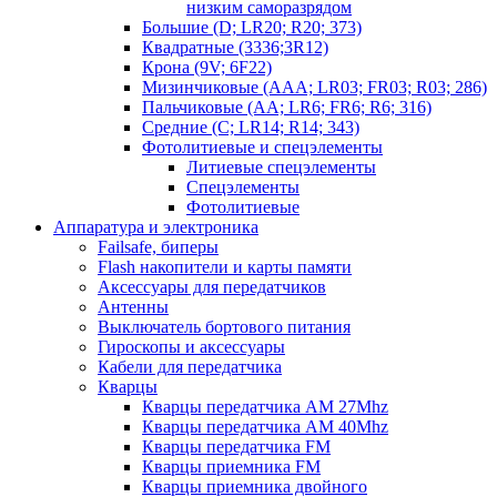
низким саморазрядом
Большие (D; LR20; R20; 373)
Квадратные (3336;3R12)
Крона (9V; 6F22)
Мизинчиковые (AAA; LR03; FR03; R03; 286)
Пальчиковые (AA; LR6; FR6; R6; 316)
Средние (C; LR14; R14; 343)
Фотолитиевые и спецэлементы
Литиевые спецэлементы
Спецэлементы
Фотолитиевые
Аппаратура и электроника
Failsafe, биперы
Flash накопители и карты памяти
Аксессуары для передатчиков
Антенны
Выключатель бортового питания
Гироскопы и аксессуары
Кабели для передатчика
Кварцы
Кварцы передатчика AM 27Mhz
Кварцы передатчика AM 40Mhz
Кварцы передатчика FM
Кварцы приемника FM
Кварцы приемника двойного