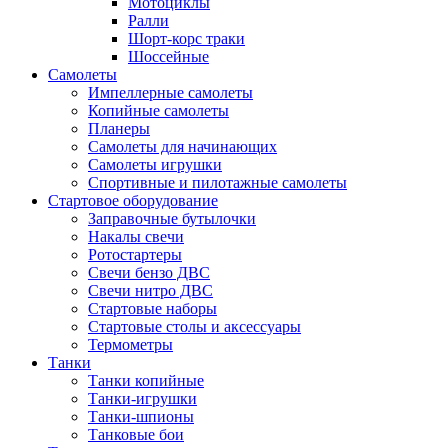
Мотоциклы
Ралли
Шорт-корс траки
Шоссейные
Самолеты
Импеллерные самолеты
Копийные самолеты
Планеры
Самолеты для начинающих
Самолеты игрушки
Спортивные и пилотажные самолеты
Стартовое оборудование
Заправочные бутылочки
Накалы свечи
Ротостартеры
Свечи бензо ДВС
Свечи нитро ДВС
Стартовые наборы
Стартовые столы и аксессуары
Термометры
Танки
Танки копийные
Танки-игрушки
Танки-шпионы
Танковые бои