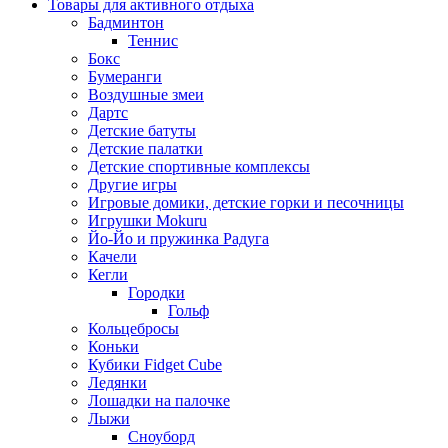
Товары для активного отдыха
Бадминтон
Теннис
Бокс
Бумеранги
Воздушные змеи
Дартс
Детские батуты
Детские палатки
Детские спортивные комплексы
Другие игры
Игровые домики, детские горки и песочницы
Игрушки Mokuru
Йо-Йо и пружинка Радуга
Качели
Кегли
Городки
Гольф
Кольцебросы
Коньки
Кубики Fidget Cube
Ледянки
Лошадки на палочке
Лыжи
Сноуборд