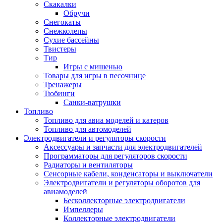
Скакалки
Обручи
Снегокаты
Снежколепы
Сухие бассейны
Твистеры
Тир
Игры с мишенью
Товары для игры в песочнице
Тренажеры
Тюбинги
Санки-ватрушки
Топливо
Топливо для авиа моделей и катеров
Топливо для автомоделей
Электродвигатели и регуляторы скорости
Аксессуары и запчасти для электродвигателей
Программаторы для регуляторов скорости
Радиаторы и вентиляторы
Сенсорные кабели, конденсаторы и выключатели
Электродвигатели и регуляторы оборотов для
авиамоделей
Бесколлекторные электродвигатели
Импеллеры
Коллекторные электродвигатели