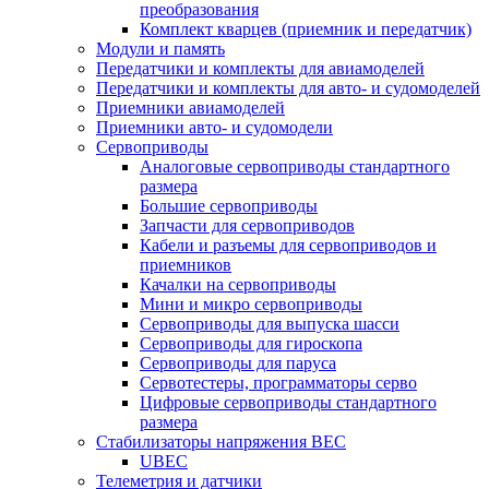
преобразования
Комплект кварцев (приемник и передатчик)
Модули и память
Передатчики и комплекты для авиамоделей
Передатчики и комплекты для авто- и судомоделей
Приемники авиамоделей
Приемники авто- и судомодели
Сервоприводы
Аналоговые сервоприводы стандартного
размера
Большие сервоприводы
Запчасти для сервоприводов
Кабели и разъемы для сервоприводов и
приемников
Качалки на сервоприводы
Мини и микро сервоприводы
Сервоприводы для выпуска шасси
Сервоприводы для гироскопа
Сервоприводы для паруса
Сервотестеры, программаторы серво
Цифровые сервоприводы стандартного
размера
Стабилизаторы напряжения BEC
UBEC
Телеметрия и датчики