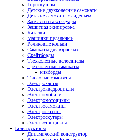
Гироскутеры
Детские двухколесные самокаты
Детские самокаты с сиденьем
Запчасти и аксессуары
Защитная экипировка
Каталки
Машинки педальные
Роликовые коньки
Самокаты для взрослых
Скейтборды
Трехколесные велосипеды
Трехколесные самокаты
кикборды
Трюковые самокаты
Электрокарты
Электроквадроциклы
Электромобили
Электромотоциклы
Электросамокаты
Электроскейты
Электроскутеры
Электротрициклы
Конструкторы
Динамический конструктор
Конструкторы Bunchems