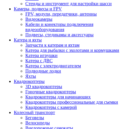
Стенды и инструмент для настройки шасси
Камеры, подвесы и FPV
FPV, модули, передатчики, антенны
Видеокамеры
Кабели и конекторы подключения
видеооборудования
Подвесы, стедикамы и аксессуары
Катера и яхты
Запчасти к катерам и яхтам
Катера для рыбалки с эхолотами и кормушками
Катера игрушки
Катера с ДВС
Катера с электродвигателем
Подводные лодки
Яхты
Квадрокоптеры
3D квадрокоптеры
Гоночные квадрокоптеры
Квадрокоптеры для начинающих
Квадрокоптеры профессиональные для съемки
Квадрокоптеры с камерой
Колесный транспорт
Беговелы
Велосипеды
Внедорожные самокаты