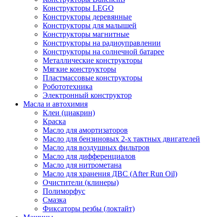
Конструкторы LEGO
Конструкторы деревянные
Конструкторы для малышей
Конструкторы магнитные
Конструкторы на радиоуправлении
Конструкторы на солнечной батарее
Металлические конструкторы
Мягкие конструкторы
Пластмассовые конструкторы
Робототехника
Электронный конструктор
Масла и автохимия
Клеи (циакрин)
Краска
Масло для амортизаторов
Масло для бензиновых 2-х тактных двигателей
Масло для воздушных фильтров
Масло для дифференциалов
Масло для нитрометана
Масло для хранения ДВС (After Run Oil)
Очистители (клинеры)
Полиморфус
Смазка
Фиксаторы резбы (локтайт)