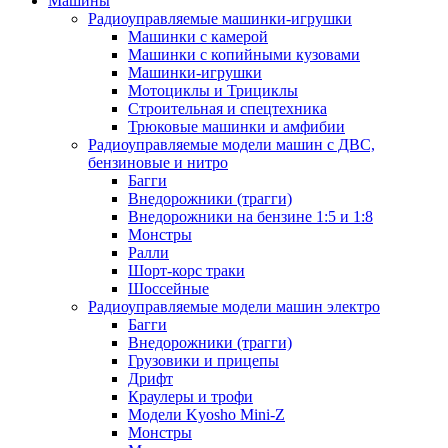
Машины
Радиоуправляемые машинки-игрушки
Машинки с камерой
Машинки с копийными кузовами
Машинки-игрушки
Мотоциклы и Трициклы
Строительная и спецтехника
Трюковые машинки и амфибии
Радиоуправляемые модели машин с ДВС,
бензиновые и нитро
Багги
Внедорожники (трагги)
Внедорожники на бензине 1:5 и 1:8
Монстры
Ралли
Шорт-корс траки
Шоссейные
Радиоуправляемые модели машин электро
Багги
Внедорожники (трагги)
Грузовики и прицепы
Дрифт
Краулеры и трофи
Модели Kyosho Mini-Z
Монстры