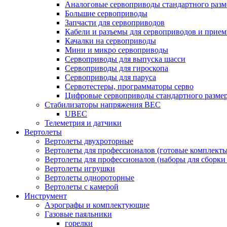
Аналоговые сервоприводы стандартного разм
Большие сервоприводы
Запчасти для сервоприводов
Кабели и разъемы для сервоприводов и прие
Качалки на сервоприводы
Мини и микро сервоприводы
Сервоприводы для выпуска шасси
Сервоприводы для гироскопа
Сервоприводы для паруса
Сервотестеры, программаторы серво
Цифровые сервоприводы стандартного разме
Стабилизаторы напряжения BEC
UBEC
Телеметрия и датчики
Вертолеты
Вертолеты двухроторные
Вертолеты для профессионалов (готовые комплект
Вертолеты для профессионалов (наборы для сборки
Вертолеты игрушки
Вертолеты однороторные
Вертолеты с камерой
Инструмент
Аэрографы и комплектующие
Газовые паяльники
горелки