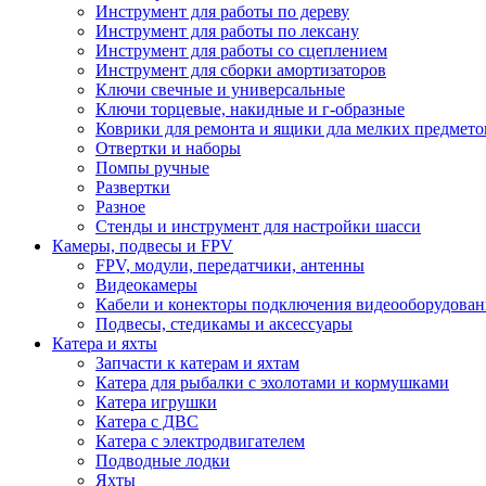
Инструмент для работы по дереву
Инструмент для работы по лексану
Инструмент для работы со сцеплением
Инструмент для сборки амортизаторов
Ключи свечные и универсальные
Ключи торцевые, накидные и г-образные
Коврики для ремонта и ящики дла мелких предмето
Отвертки и наборы
Помпы ручные
Развертки
Разное
Стенды и инструмент для настройки шасси
Камеры, подвесы и FPV
FPV, модули, передатчики, антенны
Видеокамеры
Кабели и конекторы подключения видеооборудован
Подвесы, стедикамы и аксессуары
Катера и яхты
Запчасти к катерам и яхтам
Катера для рыбалки с эхолотами и кормушками
Катера игрушки
Катера с ДВС
Катера с электродвигателем
Подводные лодки
Яхты