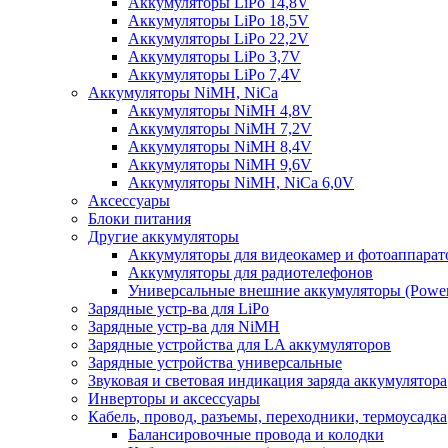
Аккумуляторы LiPo 14,8V
Аккумуляторы LiPo 18,5V
Аккумуляторы LiPo 22,2V
Аккумуляторы LiPo 3,7V
Аккумуляторы LiPo 7,4V
Аккумуляторы NiMH, NiCa
Аккумуляторы NiMH 4,8V
Аккумуляторы NiMH 7,2V
Аккумуляторы NiMH 8,4V
Аккумуляторы NiMH 9,6V
Аккумуляторы NiMH, NiCa 6,0V
Аксессуары
Блоки питания
Другие аккумуляторы
Аккумуляторы для видеокамер и фотоаппарат
Аккумуляторы для радиотелефонов
Универсальные внешние аккумуляторы (Power
Зарядные устр-ва для LiPo
Зарядные устр-ва для NiMH
Зарядные устройства для LA аккумуляторов
Зарядные устройства универсальные
Звуковая и световая индикация заряда аккумулятора
Инверторы и аксессуары
Кабель, провод, разъемы, переходники, термоусадка
Балансировочные провода и колодки