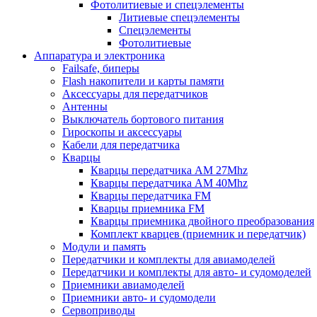
Фотолитиевые и спецэлементы
Литиевые спецэлементы
Спецэлементы
Фотолитиевые
Аппаратура и электроника
Failsafe, биперы
Flash накопители и карты памяти
Аксессуары для передатчиков
Антенны
Выключатель бортового питания
Гироскопы и аксессуары
Кабели для передатчика
Кварцы
Кварцы передатчика AM 27Mhz
Кварцы передатчика AM 40Mhz
Кварцы передатчика FM
Кварцы приемника FM
Кварцы приемника двойного преобразования
Комплект кварцев (приемник и передатчик)
Модули и память
Передатчики и комплекты для авиамоделей
Передатчики и комплекты для авто- и судомоделей
Приемники авиамоделей
Приемники авто- и судомодели
Сервоприводы