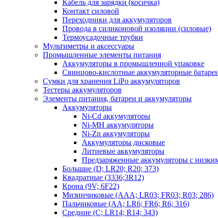
Кабель для зарядки (косичка)
Контакт силовой
Переходники для аккумуляторов
Провода в силиконовой изоляции (силовые)
Термоусадочные трубки
Мультиметры и аксессуары
Промышленные элементы питания
Аккумуляторы в промышленной упаковке
Свинцово-кислотные аккумуляторные батаре
Сумки для хранения LiPo аккумуляторов
Тестеры аккумуляторов
Элементы питания, батареи и аккумуляторы
Аккумуляторы
Ni-Cd аккумуляторы
Ni-MH аккумуляторы
Ni-Zn аккумуляторы
Аккумуляторы дисковые
Литиевые аккумуляторы
Предзаряженные аккумуляторы с низки
Большие (D; LR20; R20; 373)
Квадратные (3336;3R12)
Крона (9V; 6F22)
Мизинчиковые (AAA; LR03; FR03; R03; 286)
Пальчиковые (AA; LR6; FR6; R6; 316)
Средние (C; LR14; R14; 343)