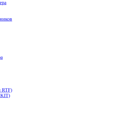
ера
мников
ра
ы RTF)
 KIT)