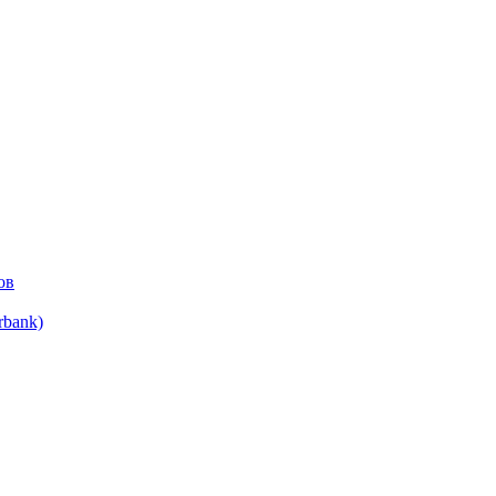
ов
bank)