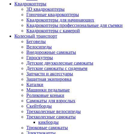
Квадрокоптеры
3D квадрокоптеры
Гоночные квадрокоптеры
Квадрокоптеры для начинающих
Квадрокоптеры профессиональные для съемки
Квадрокоптеры с камерой
Колесный транспорт
Беговелы
Велосипеды
Внедорожные самокаты
Гироскутеры
Детские двухколесные самокаты
Детские самокаты с сиденьем
Запчасти и аксессуары
Защитная экипировка
Каталки
Машинки педальные
Роликовые коньки
Самокаты для взрослых
Скейтборды
Трехколесные велосипеды
Трехколесные самокаты
кикборды
Трюковые самокаты
Электрокарты