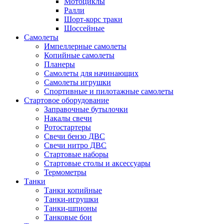
Мотоциклы
Ралли
Шорт-корс траки
Шоссейные
Самолеты
Импеллерные самолеты
Копийные самолеты
Планеры
Самолеты для начинающих
Самолеты игрушки
Спортивные и пилотажные самолеты
Стартовое оборудование
Заправочные бутылочки
Накалы свечи
Ротостартеры
Свечи бензо ДВС
Свечи нитро ДВС
Стартовые наборы
Стартовые столы и аксессуары
Термометры
Танки
Танки копийные
Танки-игрушки
Танки-шпионы
Танковые бои