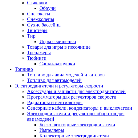
Скакалки
Обручи
Снегокаты
Снежколепы
Сухие бассейны
Твистеры
Тир
Игры с мишенью
Товары для игры в песочнице
Тренажеры
Тюбинги
Санки-ватрушки
Топливо
Топливо для авиа моделей и катеров
Топливо для автомоделей
Электродвигатели и регуляторы скорости
Аксессуары и запчасти для электродвигателей
Программаторы для регуляторов скорости
Радиаторы и вентиляторы
Сенсорные кабели, конденсаторы и выключатели
Электродвигатели и регуляторы оборотов для
авиамоделей
Бесколлекторные электродвигатели
Импеллеры
Коллекторные электродвигатели