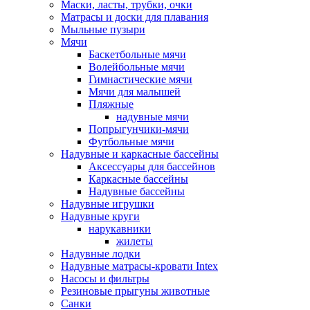
Маски, ласты, трубки, очки
Матрасы и доски для плавания
Мыльные пузыри
Мячи
Баскетбольные мячи
Волейбольные мячи
Гимнастические мячи
Мячи для малышей
Пляжные
надувные мячи
Попрыгунчики-мячи
Футбольные мячи
Надувные и каркасные бассейны
Аксессуары для бассейнов
Каркасные бассейны
Надувные бассейны
Надувные игрушки
Надувные круги
нарукавники
жилеты
Надувные лодки
Надувные матрасы-кровати Intex
Насосы и фильтры
Резиновые прыгуны животные
Санки