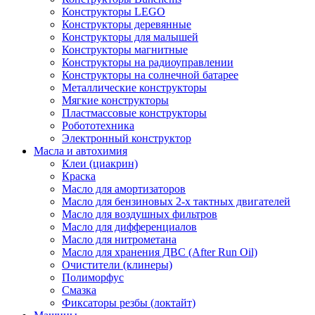
Конструкторы LEGO
Конструкторы деревянные
Конструкторы для малышей
Конструкторы магнитные
Конструкторы на радиоуправлении
Конструкторы на солнечной батарее
Металлические конструкторы
Мягкие конструкторы
Пластмассовые конструкторы
Робототехника
Электронный конструктор
Масла и автохимия
Клеи (циакрин)
Краска
Масло для амортизаторов
Масло для бензиновых 2-х тактных двигателей
Масло для воздушных фильтров
Масло для дифференциалов
Масло для нитрометана
Масло для хранения ДВС (After Run Oil)
Очистители (клинеры)
Полиморфус
Смазка
Фиксаторы резбы (локтайт)