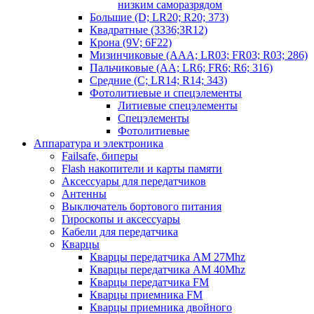
низким саморазрядом
Большие (D; LR20; R20; 373)
Квадратные (3336;3R12)
Крона (9V; 6F22)
Мизинчиковые (AAA; LR03; FR03; R03; 286)
Пальчиковые (AA; LR6; FR6; R6; 316)
Средние (C; LR14; R14; 343)
Фотолитиевые и спецэлементы
Литиевые спецэлементы
Спецэлементы
Фотолитиевые
Аппаратура и электроника
Failsafe, биперы
Flash накопители и карты памяти
Аксессуары для передатчиков
Антенны
Выключатель бортового питания
Гироскопы и аксессуары
Кабели для передатчика
Кварцы
Кварцы передатчика AM 27Mhz
Кварцы передатчика AM 40Mhz
Кварцы передатчика FM
Кварцы приемника FM
Кварцы приемника двойного