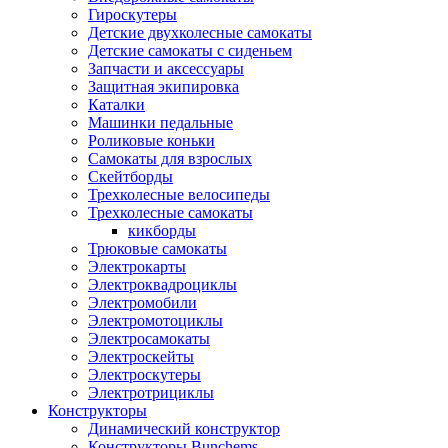
Гироскутеры
Детские двухколесные самокаты
Детские самокаты с сиденьем
Запчасти и аксессуары
Защитная экипировка
Каталки
Машинки педальные
Роликовые коньки
Самокаты для взрослых
Скейтборды
Трехколесные велосипеды
Трехколесные самокаты
кикборды
Трюковые самокаты
Электрокарты
Электроквадроциклы
Электромобили
Электромотоциклы
Электросамокаты
Электроскейты
Электроскутеры
Электротрициклы
Конструкторы
Динамический конструктор
Конструкторы Bunchems