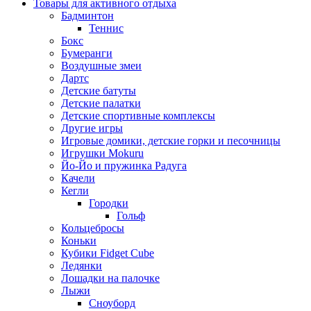
Товары для активного отдыха
Бадминтон
Теннис
Бокс
Бумеранги
Воздушные змеи
Дартс
Детские батуты
Детские палатки
Детские спортивные комплексы
Другие игры
Игровые домики, детские горки и песочницы
Игрушки Mokuru
Йо-Йо и пружинка Радуга
Качели
Кегли
Городки
Гольф
Кольцебросы
Коньки
Кубики Fidget Cube
Ледянки
Лошадки на палочке
Лыжи
Сноуборд