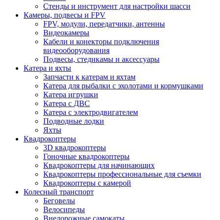
Стенды и инструмент для настройки шасси
Камеры, подвесы и FPV
FPV, модули, передатчики, антенны
Видеокамеры
Кабели и конекторы подключения
видеооборудования
Подвесы, стедикамы и аксессуары
Катера и яхты
Запчасти к катерам и яхтам
Катера для рыбалки с эхолотами и кормушками
Катера игрушки
Катера с ДВС
Катера с электродвигателем
Подводные лодки
Яхты
Квадрокоптеры
3D квадрокоптеры
Гоночные квадрокоптеры
Квадрокоптеры для начинающих
Квадрокоптеры профессиональные для съемки
Квадрокоптеры с камерой
Колесный транспорт
Беговелы
Велосипеды
Внедорожные самокаты