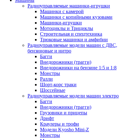
Машины
Радиоуправляемые машинки-игрушки
Машинки с камерой
Машинки с копийными кузовами
Машинки-игрушки
Мотоциклы и Трициклы
Строительная и спецтехника
Трюковые машинки и амфибии
Радиоуправляемые модели машин с ДВС,
бензиновые и нитро
Багги
Внедорожники (трагги)
Внедорожники на бензине 1:5 и 1:8
Монстры
Ралли
Шорт-корс траки
Шоссейные
Радиоуправляемые модели машин электро
Багги
Внедорожники (трагги)
Грузовики и прицепы
Дрифт
Краулеры и трофи
Модели Kyosho Mini-Z
Монстры