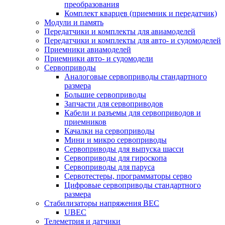
преобразования
Комплект кварцев (приемник и передатчик)
Модули и память
Передатчики и комплекты для авиамоделей
Передатчики и комплекты для авто- и судомоделей
Приемники авиамоделей
Приемники авто- и судомодели
Сервоприводы
Аналоговые сервоприводы стандартного
размера
Большие сервоприводы
Запчасти для сервоприводов
Кабели и разъемы для сервоприводов и
приемников
Качалки на сервоприводы
Мини и микро сервоприводы
Сервоприводы для выпуска шасси
Сервоприводы для гироскопа
Сервоприводы для паруса
Сервотестеры, программаторы серво
Цифровые сервоприводы стандартного
размера
Стабилизаторы напряжения BEC
UBEC
Телеметрия и датчики