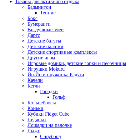
Товары для активного отдыха
Бадминтон
Теннис
Бокс
Бумеранги
Воздушные змеи
Дартс
Детские батуты
Детские палатки
Детские спортивные комплексы
Другие игры
Игровые домики, детские горки и песочницы
Игрушки Mokuru
Йо-Йо и пружинка Радуга
Качели
Кегли
Городки
Гольф
Кольцебросы
Коньки
Кубики Fidget Cube
Ледянки
Лошадки на палочке
Лыжи
Сноуборд