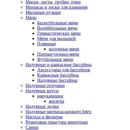
Маски, ласты, трубки, очки
Матрасы и доски для плавания
Мыльные пузыри
Мячи
Баскетбольные мячи
Волейбольные мячи
Гимнастические мячи
Мячи для малышей
Пляжные
надувные мячи
Попрыгунчики-мячи
Футбольные мячи
Надувные и каркасные бассейны
Аксессуары для бассейнов
Каркасные бассейны
Надувные бассейны
Надувные игрушки
Надувные круги
нарукавники
жилеты
Надувные лодки
Надувные матрасы-кровати Intex
Насосы и фильтры
Резиновые прыгуны животные
Санки