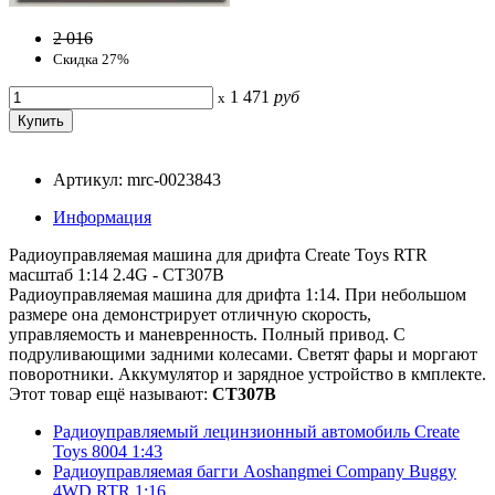
2 016
Скидка 27%
1 471
руб
x
Артикул: mrc-0023843
Информация
Радиоуправляемая машина для дрифта Create Toys RTR
масштаб 1:14 2.4G - СT307B
Радиоуправляемая машина для дрифта 1:14. При небольшом
размере она демонстрирует отличную скорость,
управляемость и маневренность. Полный привод. С
подруливающими задними колесами. Светят фары и моргают
поворотники. Аккумулятор и зарядное устройство в кмплекте.
Этот товар ещё называют:
CT307B
Радиоуправляемый лецинзионный автомобиль Create
Toys 8004 1:43
Радиоуправляемая багги Aoshangmei Company Buggy
4WD RTR 1:16