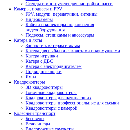
Стенды и инструмент для настройки шасси
Камеры, подвесы и FPV
FPV, модули, передатчики, антенны
Видеокамеры
Кабели и конекторы подключения
видеооборудования
Подвесы, стедикамы и аксессуары
Катера и яхты
Запчасти к катерам и яхтам
Катера для рыбалки с эхолотами и кормушками
Катера игрушки
Катера с ДВС
Катера с электродвигателем
Подводные лодки
Яхты
Квадрокоптеры
3D квадрокоптеры
Гоночные квадрокоптеры
Квадрокоптеры для начинающих
Квадрокоптеры профессиональные для съемки
Квадрокоптеры с камерой
Колесный транспорт
Беговелы
Велосипеды
Внедорожные самокаты