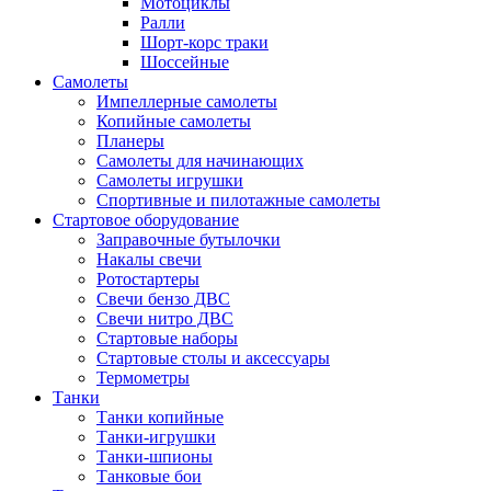
Мотоциклы
Ралли
Шорт-корс траки
Шоссейные
Самолеты
Импеллерные самолеты
Копийные самолеты
Планеры
Самолеты для начинающих
Самолеты игрушки
Спортивные и пилотажные самолеты
Стартовое оборудование
Заправочные бутылочки
Накалы свечи
Ротостартеры
Свечи бензо ДВС
Свечи нитро ДВС
Стартовые наборы
Стартовые столы и аксессуары
Термометры
Танки
Танки копийные
Танки-игрушки
Танки-шпионы
Танковые бои