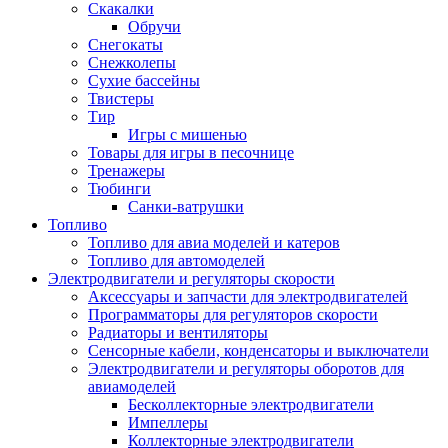
Скакалки
Обручи
Снегокаты
Снежколепы
Сухие бассейны
Твистеры
Тир
Игры с мишенью
Товары для игры в песочнице
Тренажеры
Тюбинги
Санки-ватрушки
Топливо
Топливо для авиа моделей и катеров
Топливо для автомоделей
Электродвигатели и регуляторы скорости
Аксессуары и запчасти для электродвигателей
Программаторы для регуляторов скорости
Радиаторы и вентиляторы
Сенсорные кабели, конденсаторы и выключатели
Электродвигатели и регуляторы оборотов для
авиамоделей
Бесколлекторные электродвигатели
Импеллеры
Коллекторные электродвигатели