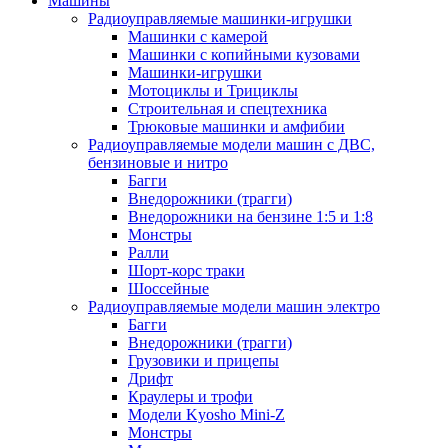
Машины
Радиоуправляемые машинки-игрушки
Машинки с камерой
Машинки с копийными кузовами
Машинки-игрушки
Мотоциклы и Трициклы
Строительная и спецтехника
Трюковые машинки и амфибии
Радиоуправляемые модели машин с ДВС,
бензиновые и нитро
Багги
Внедорожники (трагги)
Внедорожники на бензине 1:5 и 1:8
Монстры
Ралли
Шорт-корс траки
Шоссейные
Радиоуправляемые модели машин электро
Багги
Внедорожники (трагги)
Грузовики и прицепы
Дрифт
Краулеры и трофи
Модели Kyosho Mini-Z
Монстры