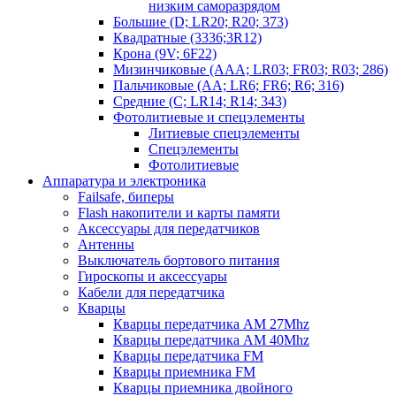
низким саморазрядом
Большие (D; LR20; R20; 373)
Квадратные (3336;3R12)
Крона (9V; 6F22)
Мизинчиковые (AAA; LR03; FR03; R03; 286)
Пальчиковые (AA; LR6; FR6; R6; 316)
Средние (C; LR14; R14; 343)
Фотолитиевые и спецэлементы
Литиевые спецэлементы
Спецэлементы
Фотолитиевые
Аппаратура и электроника
Failsafe, биперы
Flash накопители и карты памяти
Аксессуары для передатчиков
Антенны
Выключатель бортового питания
Гироскопы и аксессуары
Кабели для передатчика
Кварцы
Кварцы передатчика AM 27Mhz
Кварцы передатчика AM 40Mhz
Кварцы передатчика FM
Кварцы приемника FM
Кварцы приемника двойного