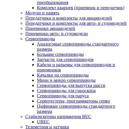
преобразования
Комплект кварцев (приемник и передатчик)
Модули и память
Передатчики и комплекты для авиамоделей
Передатчики и комплекты для авто- и судомоделей
Приемники авиамоделей
Приемники авто- и судомодели
Сервоприводы
Аналоговые сервоприводы стандартного
размера
Большие сервоприводы
Запчасти для сервоприводов
Кабели и разъемы для сервоприводов и
приемников
Качалки на сервоприводы
Мини и микро сервоприводы
Сервоприводы для выпуска шасси
Сервоприводы для гироскопа
Сервоприводы для паруса
Сервотестеры, программаторы серво
Цифровые сервоприводы стандартного
размера
Стабилизаторы напряжения BEC
UBEC
Телеметрия и датчики