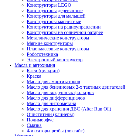
Конструкторы LEGO
Конструкторы деревянные
Конструкторы для малышей
Конструкторы магнитные
Конструкторы на радиоуправлении
Конструкторы на солнечной батарее
Металлические конструкторы
Мягкие конструкторы
Пластмассовые конструкторы
Робототехника
Электронный конструктор
Масла и автохимия
Клеи (циакрин)
Краска
Масло для амортизаторов
Масло для бензиновых 2-х тактных двигателей
Масло для воздушных фильтров
Масло для дифференциалов
Масло для нитрометана
Масло для хранения ДВС (After Run Oil)
Очистители (клинеры)
Полиморфус
Смазка
Фиксаторы резбы (локтайт)