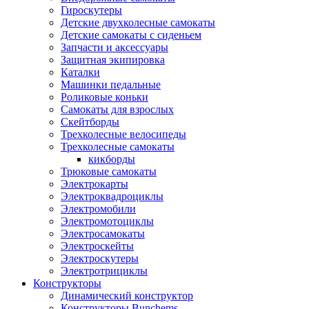
Гироскутеры
Детские двухколесные самокаты
Детские самокаты с сиденьем
Запчасти и аксессуары
Защитная экипировка
Каталки
Машинки педальные
Роликовые коньки
Самокаты для взрослых
Скейтборды
Трехколесные велосипеды
Трехколесные самокаты
кикборды
Трюковые самокаты
Электрокарты
Электроквадроциклы
Электромобили
Электромотоциклы
Электросамокаты
Электроскейты
Электроскутеры
Электротрициклы
Конструкторы
Динамический конструктор
Конструкторы Bunchems