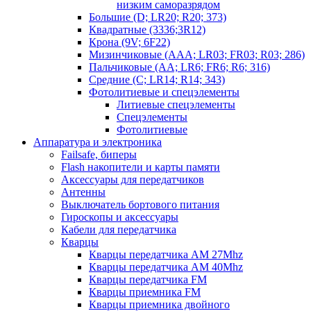
низким саморазрядом
Большие (D; LR20; R20; 373)
Квадратные (3336;3R12)
Крона (9V; 6F22)
Мизинчиковые (AAA; LR03; FR03; R03; 286)
Пальчиковые (AA; LR6; FR6; R6; 316)
Средние (C; LR14; R14; 343)
Фотолитиевые и спецэлементы
Литиевые спецэлементы
Спецэлементы
Фотолитиевые
Аппаратура и электроника
Failsafe, биперы
Flash накопители и карты памяти
Аксессуары для передатчиков
Антенны
Выключатель бортового питания
Гироскопы и аксессуары
Кабели для передатчика
Кварцы
Кварцы передатчика AM 27Mhz
Кварцы передатчика AM 40Mhz
Кварцы передатчика FM
Кварцы приемника FM
Кварцы приемника двойного