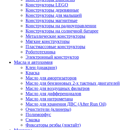
Конструкторы LEGO
Конструкторы деревянные
Конструкторы для малышей
Конструкторы магнитные
Конструкторы на радиоуправлении
Конструкторы на солнечной батарее
Металлические конструкторы
Мягкие конструкторы
Пластмассовые конструкторы
Робототехника
Электронный конструктор
Масла и автохимия
Клеи (циакрин)
Краска
Масло для амортизаторов
Масло для бензиновых 2-х тактных двигателей
Масло для воздушных фильтров
Масло для дифференциалов
Масло для нитрометана
Масло для хранения ДВС (After Run Oil)
Очистители (клинеры)
Полиморфус
Смазка
Фиксаторы резбы (локтайт)