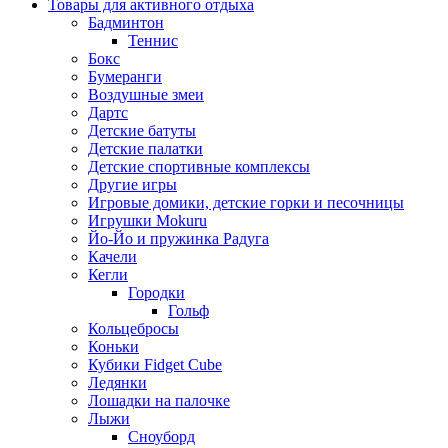
Товары для активного отдыха
Бадминтон
Теннис
Бокс
Бумеранги
Воздушные змеи
Дартс
Детские батуты
Детские палатки
Детские спортивные комплексы
Другие игры
Игровые домики, детские горки и песочницы
Игрушки Mokuru
Йо-Йо и пружинка Радуга
Качели
Кегли
Городки
Гольф
Кольцебросы
Коньки
Кубики Fidget Cube
Ледянки
Лошадки на палочке
Лыжи
Сноуборд