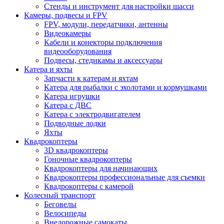
Стенды и инструмент для настройки шасси
Камеры, подвесы и FPV
FPV, модули, передатчики, антенны
Видеокамеры
Кабели и конекторы подключения
видеооборудования
Подвесы, стедикамы и аксессуары
Катера и яхты
Запчасти к катерам и яхтам
Катера для рыбалки с эхолотами и кормушками
Катера игрушки
Катера с ДВС
Катера с электродвигателем
Подводные лодки
Яхты
Квадрокоптеры
3D квадрокоптеры
Гоночные квадрокоптеры
Квадрокоптеры для начинающих
Квадрокоптеры профессиональные для съемки
Квадрокоптеры с камерой
Колесный транспорт
Беговелы
Велосипеды
Внедорожные самокаты