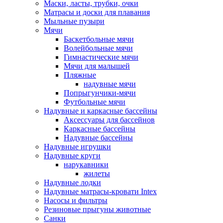
Маски, ласты, трубки, очки
Матрасы и доски для плавания
Мыльные пузыри
Мячи
Баскетбольные мячи
Волейбольные мячи
Гимнастические мячи
Мячи для малышей
Пляжные
надувные мячи
Попрыгунчики-мячи
Футбольные мячи
Надувные и каркасные бассейны
Аксессуары для бассейнов
Каркасные бассейны
Надувные бассейны
Надувные игрушки
Надувные круги
нарукавники
жилеты
Надувные лодки
Надувные матрасы-кровати Intex
Насосы и фильтры
Резиновые прыгуны животные
Санки