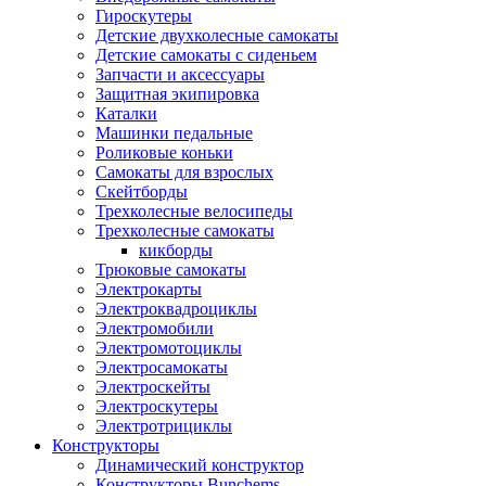
Гироскутеры
Детские двухколесные самокаты
Детские самокаты с сиденьем
Запчасти и аксессуары
Защитная экипировка
Каталки
Машинки педальные
Роликовые коньки
Самокаты для взрослых
Скейтборды
Трехколесные велосипеды
Трехколесные самокаты
кикборды
Трюковые самокаты
Электрокарты
Электроквадроциклы
Электромобили
Электромотоциклы
Электросамокаты
Электроскейты
Электроскутеры
Электротрициклы
Конструкторы
Динамический конструктор
Конструкторы Bunchems