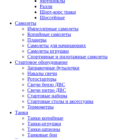
Мотоциклы
Ралли
Шорт-корс траки
Шоссейные
Самолеты
Импеллерные самолеты
Копийные самолеты
Планеры
Самолеты для начинающих
Самолеты игрушки
Спортивные и пилотажные самолеты
Стартовое оборудование
Заправочные бутылочки
Накалы свечи
Ротостартеры
Свечи бензо ДВС
Свечи нитро ДВС
Стартовые наборы
Стартовые столы и аксессуары
Термометры
Танки
Танки копийные
Танки-игрушки
Танки-шпионы
Танковые бои