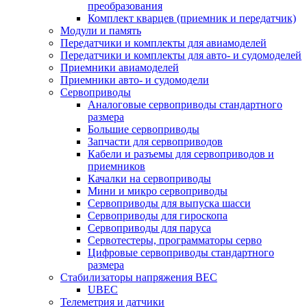
преобразования
Комплект кварцев (приемник и передатчик)
Модули и память
Передатчики и комплекты для авиамоделей
Передатчики и комплекты для авто- и судомоделей
Приемники авиамоделей
Приемники авто- и судомодели
Сервоприводы
Аналоговые сервоприводы стандартного
размера
Большие сервоприводы
Запчасти для сервоприводов
Кабели и разъемы для сервоприводов и
приемников
Качалки на сервоприводы
Мини и микро сервоприводы
Сервоприводы для выпуска шасси
Сервоприводы для гироскопа
Сервоприводы для паруса
Сервотестеры, программаторы серво
Цифровые сервоприводы стандартного
размера
Стабилизаторы напряжения BEC
UBEC
Телеметрия и датчики