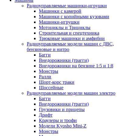
Машины
Радиоуправляемые машинки-игрушки
Машинки с камерой
Машинки с копийными кузовами
Машинки-игрушки
Мотоциклы и Трициклы
Строительная и спецтехника
Трюковые машинки и амфибии
Радиоуправляемые модели машин с ДВС,
бензиновые и нитро
Багги
Внедорожники (трагги)
Внедорожники на бензине 1:5 и 1:8
Монстры
Ралли
Шорт-корс траки
Шоссейные
Радиоуправляемые модели машин электро
Багги
Внедорожники (трагги)
Грузовики и прицепы
Дрифт
Краулеры и трофи
Модели Kyosho Mini-Z
Монстры