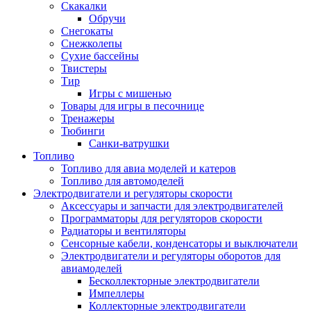
Скакалки
Обручи
Снегокаты
Снежколепы
Сухие бассейны
Твистеры
Тир
Игры с мишенью
Товары для игры в песочнице
Тренажеры
Тюбинги
Санки-ватрушки
Топливо
Топливо для авиа моделей и катеров
Топливо для автомоделей
Электродвигатели и регуляторы скорости
Аксессуары и запчасти для электродвигателей
Программаторы для регуляторов скорости
Радиаторы и вентиляторы
Сенсорные кабели, конденсаторы и выключатели
Электродвигатели и регуляторы оборотов для
авиамоделей
Бесколлекторные электродвигатели
Импеллеры
Коллекторные электродвигатели