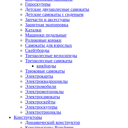
Гироскутеры
Детские двухколесные самокаты
Детские самокаты с сиденьем
Запчасти и аксессуары
Защитная экипировка
Каталки
Машинки педальные
Роликовые коньки
Самокаты для взрослых
Скейтборды
Трехколесные велосипеды
Трехколесные самокаты
кикборды
Трюковые самокаты
Электрокарты
Электроквадроциклы
Электромобили
Электромотоциклы
Электросамокаты
Электроскейты
Электроскутеры
Электротрициклы
Конструкторы
Динамический конструктор
Конструкторы Bunchems