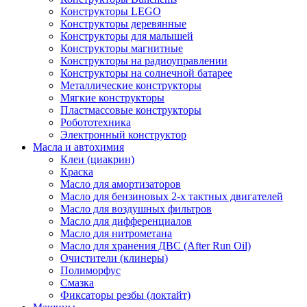
Конструкторы LEGO
Конструкторы деревянные
Конструкторы для малышей
Конструкторы магнитные
Конструкторы на радиоуправлении
Конструкторы на солнечной батарее
Металлические конструкторы
Мягкие конструкторы
Пластмассовые конструкторы
Робототехника
Электронный конструктор
Масла и автохимия
Клеи (циакрин)
Краска
Масло для амортизаторов
Масло для бензиновых 2-х тактных двигателей
Масло для воздушных фильтров
Масло для дифференциалов
Масло для нитрометана
Масло для хранения ДВС (After Run Oil)
Очистители (клинеры)
Полиморфус
Смазка
Фиксаторы резбы (локтайт)