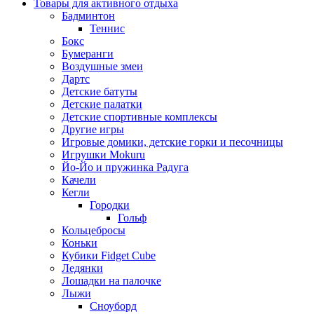
Товары для активного отдыха
Бадминтон
Теннис
Бокс
Бумеранги
Воздушные змеи
Дартс
Детские батуты
Детские палатки
Детские спортивные комплексы
Другие игры
Игровые домики, детские горки и песочницы
Игрушки Mokuru
Йо-Йо и пружинка Радуга
Качели
Кегли
Городки
Гольф
Кольцебросы
Коньки
Кубики Fidget Cube
Ледянки
Лошадки на палочке
Лыжи
Сноуборд