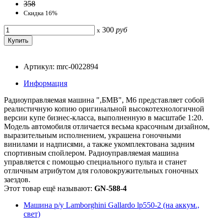
358
Скидка 16%
300
руб
x
Артикул: mrc-0022894
Информация
Радиоуправляемая машина ",БМВ", M6 представляет собой
реалистичную копию оригинальной высокотехнологичной
версии купе бизнес-класса, выполненную в масштабе 1:20.
Модель автомобиля отличается весьма красочным дизайном,
выразительным исполнением, украшена гоночными
винилами и надписями, а также укомплектована задним
спортивным спойлером. Радиоуправляемая машина
управляется с помощью специального пульта и станет
отличным атрибутом для головокружительных гоночных
заездов.
Этот товар ещё называют:
GN-588-4
Машина р/у Lamborghini Gallardo lp550-2 (на аккум.,
свет)