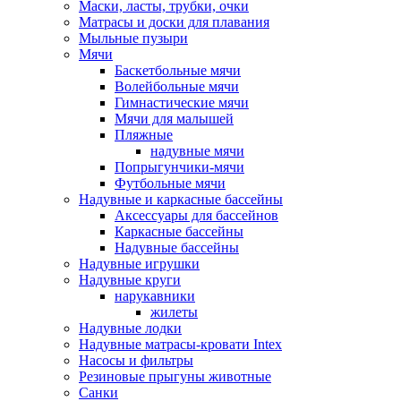
Маски, ласты, трубки, очки
Матрасы и доски для плавания
Мыльные пузыри
Мячи
Баскетбольные мячи
Волейбольные мячи
Гимнастические мячи
Мячи для малышей
Пляжные
надувные мячи
Попрыгунчики-мячи
Футбольные мячи
Надувные и каркасные бассейны
Аксессуары для бассейнов
Каркасные бассейны
Надувные бассейны
Надувные игрушки
Надувные круги
нарукавники
жилеты
Надувные лодки
Надувные матрасы-кровати Intex
Насосы и фильтры
Резиновые прыгуны животные
Санки