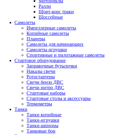
Мотоциклы
Ралли
Шорт-корс траки
Шоссейные
Самолеты
Импеллерные самолеты
Копийные самолеты
Планеры
Самолеты для начинающих
Самолеты игрушки
Спортивные и пилотажные самолеты
Стартовое оборудование
Заправочные бутылочки
Накалы свечи
Ротостартеры
Свечи бензо ДВС
Свечи нитро ДВС
Стартовые наборы
Стартовые столы и аксессуары
Термометры
Танки
Танки копийные
Танки-игрушки
Танки-шпионы
Танковые бои