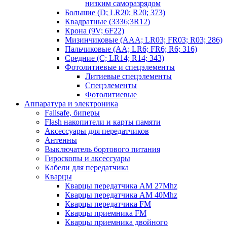
низким саморазрядом
Большие (D; LR20; R20; 373)
Квадратные (3336;3R12)
Крона (9V; 6F22)
Мизинчиковые (AAA; LR03; FR03; R03; 286)
Пальчиковые (AA; LR6; FR6; R6; 316)
Средние (C; LR14; R14; 343)
Фотолитиевые и спецэлементы
Литиевые спецэлементы
Спецэлементы
Фотолитиевые
Аппаратура и электроника
Failsafe, биперы
Flash накопители и карты памяти
Аксессуары для передатчиков
Антенны
Выключатель бортового питания
Гироскопы и аксессуары
Кабели для передатчика
Кварцы
Кварцы передатчика AM 27Mhz
Кварцы передатчика AM 40Mhz
Кварцы передатчика FM
Кварцы приемника FM
Кварцы приемника двойного