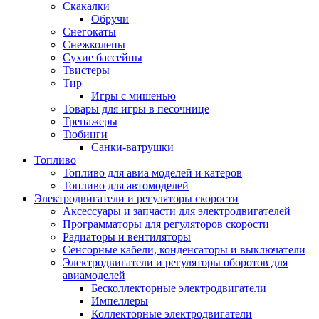
Скакалки
Обручи
Снегокаты
Снежколепы
Сухие бассейны
Твистеры
Тир
Игры с мишенью
Товары для игры в песочнице
Тренажеры
Тюбинги
Санки-ватрушки
Топливо
Топливо для авиа моделей и катеров
Топливо для автомоделей
Электродвигатели и регуляторы скорости
Аксессуары и запчасти для электродвигателей
Программаторы для регуляторов скорости
Радиаторы и вентиляторы
Сенсорные кабели, конденсаторы и выключатели
Электродвигатели и регуляторы оборотов для
авиамоделей
Бесколлекторные электродвигатели
Импеллеры
Коллекторные электродвигатели