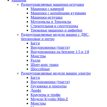
Машины
Радиоуправляемые машинки-игрушки
Машинки с камерой
Машинки с копийными кузовами
Машинки-игрушки
Мотоциклы и Трициклы
Строительная и спецтехника
Трюковые машинки и амфибии
Радиоуправляемые модели машин с ДВС,
бензиновые и нитро
Багги
Внедорожники (трагги)
Внедорожники на бензине 1:5 и 1:8
Монстры
Ралли
Шорт-корс траки
Шоссейные
Радиоуправляемые модели машин электро
Багги
Внедорожники (трагги)
Грузовики и прицепы
Дрифт
Краулеры и трофи
Модели Kyosho Mini-Z
Монстры