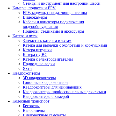
Стенды и инструмент для настройки шасси
Камеры, подвесы и FPV
FPV, модули, передатчики, антенны
Видеокамеры
Кабели и конекторы подключения
видеооборудования
Подвесы, стедикамы и аксессуары
Катера и яхты
Запчасти к катерам и яхтам
Катера для рыбалки с эхолотами и кормушками
Катера игрушки
Катера с ДВС
Катера с электродвигателем
Подводные лодки
Яхты
Квадрокоптеры
3D квадрокоптеры
Гоночные квадрокоптеры
Квадрокоптеры для начинающих
Квадрокоптеры профессиональные для съемки
Квадрокоптеры с камерой
Колесный транспорт
Беговелы
Велосипеды
Внедорожные самокаты