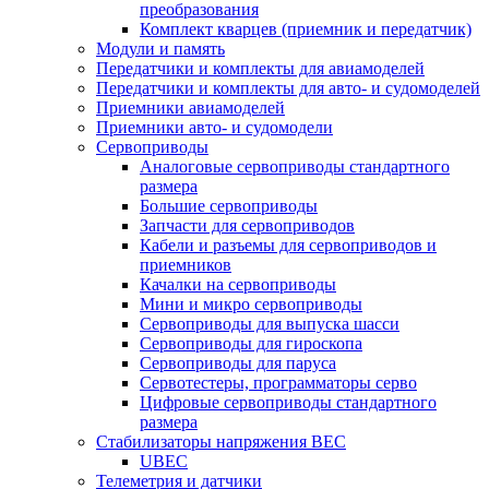
преобразования
Комплект кварцев (приемник и передатчик)
Модули и память
Передатчики и комплекты для авиамоделей
Передатчики и комплекты для авто- и судомоделей
Приемники авиамоделей
Приемники авто- и судомодели
Сервоприводы
Аналоговые сервоприводы стандартного
размера
Большие сервоприводы
Запчасти для сервоприводов
Кабели и разъемы для сервоприводов и
приемников
Качалки на сервоприводы
Мини и микро сервоприводы
Сервоприводы для выпуска шасси
Сервоприводы для гироскопа
Сервоприводы для паруса
Сервотестеры, программаторы серво
Цифровые сервоприводы стандартного
размера
Стабилизаторы напряжения BEC
UBEC
Телеметрия и датчики