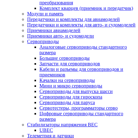
преобразования
Комплект кварцев (приемник и передатчик)
Модули и память
Передатчики и комплекты для авиамоделей
Передатчики и комплекты для авто- и судомоделей
Приемники авиамоделей
Приемники авто- и судомодели
Сервоприводы
Аналоговые сервоприводы стандартного
размера
Большие сервоприводы
Запчасти для сервоприводов
Кабели и разъемы для сервоприводов и
приемников
Качалки на сервоприводы
Мини и микро сервоприводы
Сервоприводы для выпуска шасси
Сервоприводы для гироскопа
Сервоприводы для паруса
Сервотестеры, программаторы серво
Цифровые сервоприводы стандартного
размера
Стабилизаторы напряжения BEC
UBEC
Телеметрия и датчики