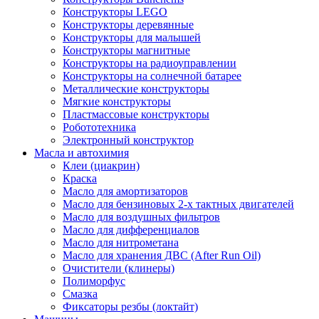
Конструкторы LEGO
Конструкторы деревянные
Конструкторы для малышей
Конструкторы магнитные
Конструкторы на радиоуправлении
Конструкторы на солнечной батарее
Металлические конструкторы
Мягкие конструкторы
Пластмассовые конструкторы
Робототехника
Электронный конструктор
Масла и автохимия
Клеи (циакрин)
Краска
Масло для амортизаторов
Масло для бензиновых 2-х тактных двигателей
Масло для воздушных фильтров
Масло для дифференциалов
Масло для нитрометана
Масло для хранения ДВС (After Run Oil)
Очистители (клинеры)
Полиморфус
Смазка
Фиксаторы резбы (локтайт)