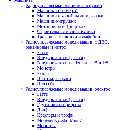
Машины
Радиоуправляемые машинки-игрушки
Машинки с камерой
Машинки с копийными кузовами
Машинки-игрушки
Мотоциклы и Трициклы
Строительная и спецтехника
Трюковые машинки и амфибии
Радиоуправляемые модели машин с ДВС,
бензиновые и нитро
Багги
Внедорожники (трагги)
Внедорожники на бензине 1:5 и 1:8
Монстры
Ралли
Шорт-корс траки
Шоссейные
Радиоуправляемые модели машин электро
Багги
Внедорожники (трагги)
Грузовики и прицепы
Дрифт
Краулеры и трофи
Модели Kyosho Mini-Z
Монстры