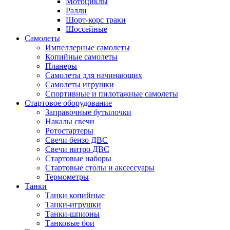
Мотоциклы
Ралли
Шорт-корс траки
Шоссейные
Самолеты
Импеллерные самолеты
Копийные самолеты
Планеры
Самолеты для начинающих
Самолеты игрушки
Спортивные и пилотажные самолеты
Стартовое оборудование
Заправочные бутылочки
Накалы свечи
Ротостартеры
Свечи бензо ДВС
Свечи нитро ДВС
Стартовые наборы
Стартовые столы и аксессуары
Термометры
Танки
Танки копийные
Танки-игрушки
Танки-шпионы
Танковые бои