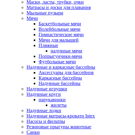
Маски, ласты, трубки, очки
Матрасы и доски для плавания
Мыльные пузыри
Мячи
Баскетбольные мячи
Волейбольные мячи
Гимнастические мячи
Мячи для малышей
Пляжные
надувные мячи
Попрыгунчики-мячи
Футбольные мячи
Надувные и каркасные бассейны
Аксессуары для бассейнов
Каркасные бассейны
Надувные бассейны
Надувные игрушки
Надувные круги
нарукавники
жилеты
Надувные лодки
Надувные матрасы-кровати Intex
Насосы и фильтры
Резиновые прыгуны животные
Санки