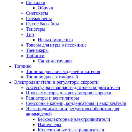
Скакалки
Обручи
Снегокаты
Снежколепы
Сухие бассейны
Твистеры
Тир
Игры с мишенью
Товары для игры в песочнице
Тренажеры
Тюбинги
Санки-ватрушки
Топливо
Топливо для авиа моделей и катеров
Топливо для автомоделей
Электродвигатели и регуляторы скорости
Аксессуары и запчасти для электродвигателей
Программаторы для регуляторов скорости
Радиаторы и вентиляторы
Сенсорные кабели, конденсаторы и выключатели
Электродвигатели и регуляторы оборотов для
авиамоделей
Бесколлекторные электродвигатели
Импеллеры
Коллекторные электродвигатели