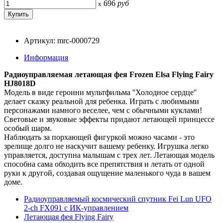
696
руб
x
Артикул: mrc-0000729
Информация
Радиоуправляемая летающая фея Frozen Elsa Flying Fairy
HJ8018D
Модель в виде героини мультфильма ''Холодное сердце''
делает сказку реальной для ребенка. Играть с любимыми
персонажами намного веселее, чем с обычными куклами!
Световые и звуковые эффекты придают летающей принцессе
особый шарм.
Наблюдать за порхающей фигуркой можно часами - это
зрелище долго не наскучит вашему ребенку. Игрушка легко
управляется, доступна малышам с трех лет. Летающая модель
способна сама обходить все препятствия и летать от одной
руки к другой, создавая ощущение маленького чуда в вашем
доме.
Радиоуправляемый космический спутник Fei Lun UFO
2-ch FX091 с ИК-управлением
Летающая фея Flying Fairy