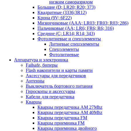
низким саморазрядом
Большие (D; LR20; R20; 373)
Квадратные (3336;3R12)
Крона (9V; 6F22)
Мизинчиковые (AAA; LR03; FR03; R03; 286)
Пальчиковые (AA; LR6; FR6; R6; 316)
Средние (C; LR14; R14; 343)
Фотолитиевые и спецэлементы
Литиевые спецэлементы
Спецэлементы
Фотолитиевые
Аппаратура и электроника
Failsafe, биперы
Flash накопители и карты памяти
Аксессуары для передатчиков
Антенны
Выключатель бортового питания
Гироскопы и аксессуары
Кабели для передатчика
Кварцы
Кварцы передатчика AM 27Mhz
Кварцы передатчика AM 40Mhz
Кварцы передатчика FM
Кварцы приемника FM
Кварцы приемника двойного