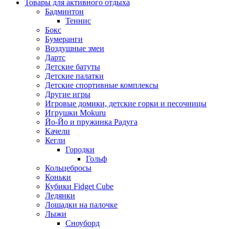
Товары для активного отдыха
Бадминтон
Теннис
Бокс
Бумеранги
Воздушные змеи
Дартс
Детские батуты
Детские палатки
Детские спортивные комплексы
Другие игры
Игровые домики, детские горки и песочницы
Игрушки Mokuru
Йо-Йо и пружинка Радуга
Качели
Кегли
Городки
Гольф
Кольцебросы
Коньки
Кубики Fidget Cube
Ледянки
Лошадки на палочке
Лыжи
Сноуборд