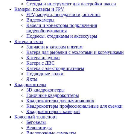
Стенды и инструмент для настройки шасси
Камеры, подвесы и FPV
FPV, модули, передатчики, антенны
Видеокамеры
Кабели и конекторы подключения
видеооборудования
Подвесы, стедикамы и аксессуары
Катера и яхты
Запчасти к катерам и яхтам
Катера для рыбалки с эхолотами и кормушками
Катера игрушки
Катера с ДВС
Катера с электродвигателем
Подводные лодки
Яхты
Квадрокоптеры
3D квадрокоптеры
Гоночные квадрокоптеры
Квадрокоптеры для начинающих
Квадрокоптеры профессиональные для съемки
Квадрокоптеры с камерой
Колесный транспорт
Беговелы
Велосипеды
Внедорожные самокаты