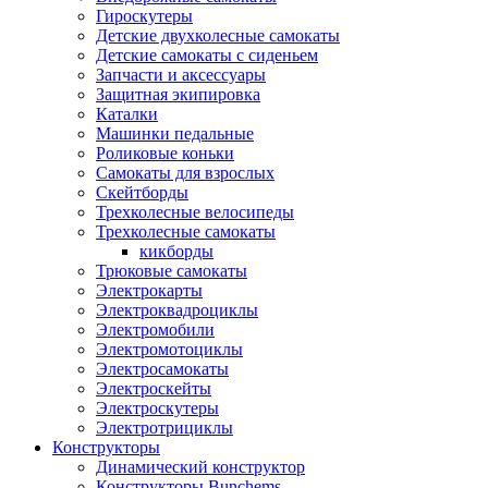
Гироскутеры
Детские двухколесные самокаты
Детские самокаты с сиденьем
Запчасти и аксессуары
Защитная экипировка
Каталки
Машинки педальные
Роликовые коньки
Самокаты для взрослых
Скейтборды
Трехколесные велосипеды
Трехколесные самокаты
кикборды
Трюковые самокаты
Электрокарты
Электроквадроциклы
Электромобили
Электромотоциклы
Электросамокаты
Электроскейты
Электроскутеры
Электротрициклы
Конструкторы
Динамический конструктор
Конструкторы Bunchems