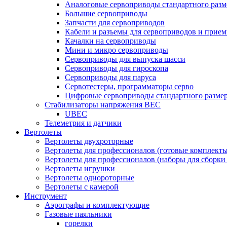
Аналоговые сервоприводы стандартного разм
Большие сервоприводы
Запчасти для сервоприводов
Кабели и разъемы для сервоприводов и прие
Качалки на сервоприводы
Мини и микро сервоприводы
Сервоприводы для выпуска шасси
Сервоприводы для гироскопа
Сервоприводы для паруса
Сервотестеры, программаторы серво
Цифровые сервоприводы стандартного разме
Стабилизаторы напряжения BEC
UBEC
Телеметрия и датчики
Вертолеты
Вертолеты двухроторные
Вертолеты для профессионалов (готовые комплект
Вертолеты для профессионалов (наборы для сборки
Вертолеты игрушки
Вертолеты однороторные
Вертолеты с камерой
Инструмент
Аэрографы и комплектующие
Газовые паяльники
горелки