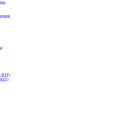
ера
мников
ра
ы RTF)
 KIT)