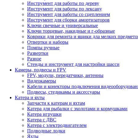
Инструмент для работы по дереву
Инструмент для работы по лексану
Инструмент для работы со сцеплением
Инструмент для сборки амортизаторов
Ключи свечные и универсальные
Ключи торцевые, накидные и г-образные
Коврики для ремонта и ящики дла мелких предмето
Отвертки и наборы
Помпы ручные
Развертки
Разное
Стенды и инструмент для настройки шасси
Камеры, подвесы и FPV
FPV, модули, передатчики, антенны
Видеокамеры
Кабели и конекторы подключения видеооборудован
Подвесы, стедикамы и аксессуары
Катера и яхты
Запчасти к катерам и яхтам
Катера для рыбалки с эхолотами и кормушками
Катера игрушки
Катера с ДВС
Катера с электродвигателем
Подводные лодки
Яхты