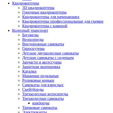
Квадрокоптеры
3D квадрокоптеры
Гоночные квадрокоптеры
Квадрокоптеры для начинающих
Квадрокоптеры профессиональные для съемки
Квадрокоптеры с камерой
Колесный транспорт
Беговелы
Велосипеды
Внедорожные самокаты
Гироскутеры
Детские двухколесные самокаты
Детские самокаты с сиденьем
Запчасти и аксессуары
Защитная экипировка
Каталки
Машинки педальные
Роликовые коньки
Самокаты для взрослых
Скейтборды
Трехколесные велосипеды
Трехколесные самокаты
кикборды
Трюковые самокаты
Электрокарты