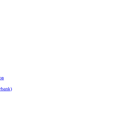
ов
bank)