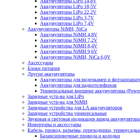
Аккумуляторы LiPo 14,8V
Аккумуляторы LiPo 18,5V
Аккумуляторы LiPo 22,2V
Аккумуляторы LiPo 3,7V
Аккумуляторы LiPo 7,4V
Аккумуляторы NiMH, NiCa
Аккумуляторы NiMH 4,8V
Аккумуляторы NiMH 7,2V
Аккумуляторы NiMH 8,4V
Аккумуляторы NiMH 9,6V
Аккумуляторы NiMH, NiCa 6,0V
Аксессуары
Блоки питания
Другие аккумуляторы
Аккумуляторы для видеокамер и фотоаппарат
Аккумуляторы для радиотелефонов
Универсальные внешние аккумуляторы (Power
Зарядные устр-ва для LiPo
Зарядные устр-ва для NiMH
Зарядные устройства для LA аккумуляторов
Зарядные устройства универсальные
Звуковая и световая индикация заряда аккумулятора
Инверторы и аксессуары
Кабель, провод, разъемы, переходники, термоусадка
Балансировочные провода и колодки