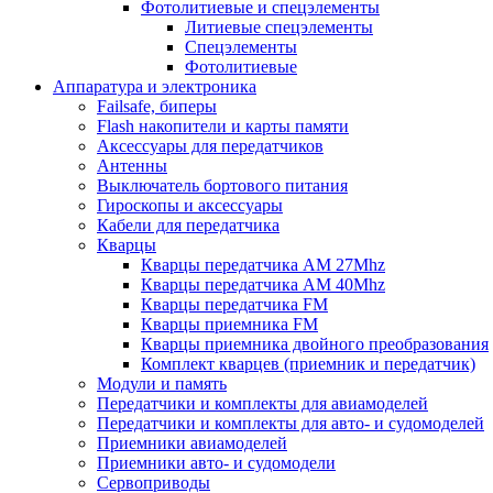
Фотолитиевые и спецэлементы
Литиевые спецэлементы
Спецэлементы
Фотолитиевые
Аппаратура и электроника
Failsafe, биперы
Flash накопители и карты памяти
Аксессуары для передатчиков
Антенны
Выключатель бортового питания
Гироскопы и аксессуары
Кабели для передатчика
Кварцы
Кварцы передатчика AM 27Mhz
Кварцы передатчика AM 40Mhz
Кварцы передатчика FM
Кварцы приемника FM
Кварцы приемника двойного преобразования
Комплект кварцев (приемник и передатчик)
Модули и память
Передатчики и комплекты для авиамоделей
Передатчики и комплекты для авто- и судомоделей
Приемники авиамоделей
Приемники авто- и судомодели
Сервоприводы