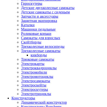
Гироскутеры
Детские двухколесные самокаты
Детские самокаты с сиденьем
Запчасти и аксессуары
Защитная экипировка
Каталки
Машинки педальные
Роликовые коньки
Самокаты для взрослых
Скейтборды
Трехколесные велосипеды
Трехколесные самокаты
кикборды
Трюковые самокаты
Электрокарты
Электроквадроциклы
Электромобили
Электромотоциклы
Электросамокаты
Электроскейты
Электроскутеры
Электротрициклы
Конструкторы
Динамический конструктор
Конструкторы Bunchems