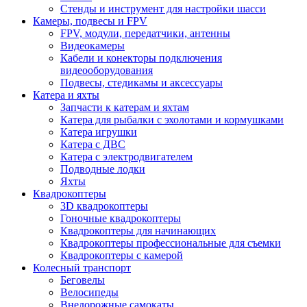
Стенды и инструмент для настройки шасси
Камеры, подвесы и FPV
FPV, модули, передатчики, антенны
Видеокамеры
Кабели и конекторы подключения
видеооборудования
Подвесы, стедикамы и аксессуары
Катера и яхты
Запчасти к катерам и яхтам
Катера для рыбалки с эхолотами и кормушками
Катера игрушки
Катера с ДВС
Катера с электродвигателем
Подводные лодки
Яхты
Квадрокоптеры
3D квадрокоптеры
Гоночные квадрокоптеры
Квадрокоптеры для начинающих
Квадрокоптеры профессиональные для съемки
Квадрокоптеры с камерой
Колесный транспорт
Беговелы
Велосипеды
Внедорожные самокаты