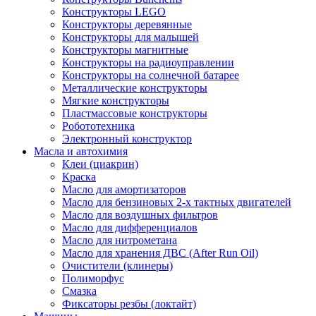
Конструкторы LEGO
Конструкторы деревянные
Конструкторы для малышей
Конструкторы магнитные
Конструкторы на радиоуправлении
Конструкторы на солнечной батарее
Металлические конструкторы
Мягкие конструкторы
Пластмассовые конструкторы
Робототехника
Электронный конструктор
Масла и автохимия
Клеи (циакрин)
Краска
Масло для амортизаторов
Масло для бензиновых 2-х тактных двигателей
Масло для воздушных фильтров
Масло для дифференциалов
Масло для нитрометана
Масло для хранения ДВС (After Run Oil)
Очистители (клинеры)
Полиморфус
Смазка
Фиксаторы резбы (локтайт)