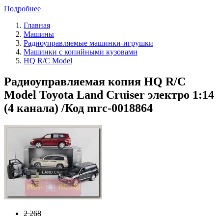
Подробнее
Главная
Машины
Радиоуправляемые машинки-игрушки
Машинки с копийными кузовами
HQ R/C Model
Радиоуправляемая копия HQ R/C
Model Toyota Land Cruiser электро 1:14
(4 канала) /Код mrc-0018864
2 268