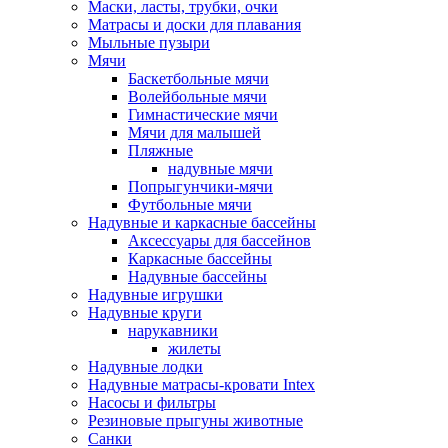
Маски, ласты, трубки, очки
Матрасы и доски для плавания
Мыльные пузыри
Мячи
Баскетбольные мячи
Волейбольные мячи
Гимнастические мячи
Мячи для малышей
Пляжные
надувные мячи
Попрыгунчики-мячи
Футбольные мячи
Надувные и каркасные бассейны
Аксессуары для бассейнов
Каркасные бассейны
Надувные бассейны
Надувные игрушки
Надувные круги
нарукавники
жилеты
Надувные лодки
Надувные матрасы-кровати Intex
Насосы и фильтры
Резиновые прыгуны животные
Санки