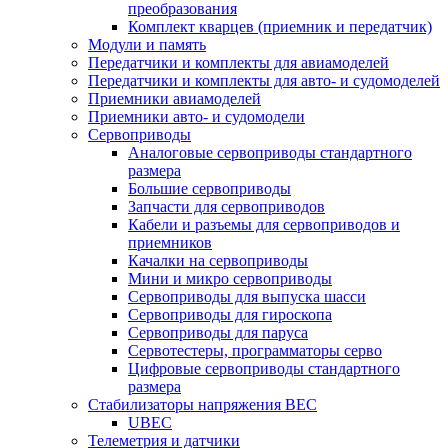
преобразования
Комплект кварцев (приемник и передатчик)
Модули и память
Передатчики и комплекты для авиамоделей
Передатчики и комплекты для авто- и судомоделей
Приемники авиамоделей
Приемники авто- и судомодели
Сервоприводы
Аналоговые сервоприводы стандартного
размера
Большие сервоприводы
Запчасти для сервоприводов
Кабели и разъемы для сервоприводов и
приемников
Качалки на сервоприводы
Мини и микро сервоприводы
Сервоприводы для выпуска шасси
Сервоприводы для гироскопа
Сервоприводы для паруса
Сервотестеры, программаторы серво
Цифровые сервоприводы стандартного
размера
Стабилизаторы напряжения BEC
UBEC
Телеметрия и датчики