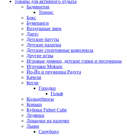
Товары для активного отдыха
Бадминтон
Теннис
Бокс
Бумеранги
Воздушные змеи
Дартс
Детские батуты
Детские палатки
Детские спортивные комплексы
Другие игры
Игровые домики, детские горки и песочницы
Игрушки Mokuru
Йо-Йо и пружинка Радуга
Качели
Кегли
Городки
Гольф
Кольцебросы
Коньки
Кубики Fidget Cube
Ледянки
Лошадки на палочке
Лыжи
Сноуборд