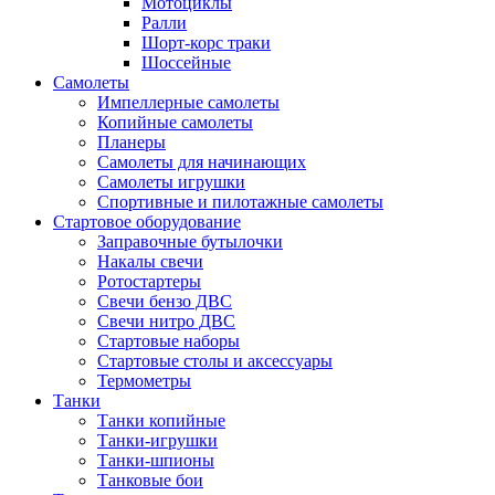
Мотоциклы
Ралли
Шорт-корс траки
Шоссейные
Самолеты
Импеллерные самолеты
Копийные самолеты
Планеры
Самолеты для начинающих
Самолеты игрушки
Спортивные и пилотажные самолеты
Стартовое оборудование
Заправочные бутылочки
Накалы свечи
Ротостартеры
Свечи бензо ДВС
Свечи нитро ДВС
Стартовые наборы
Стартовые столы и аксессуары
Термометры
Танки
Танки копийные
Танки-игрушки
Танки-шпионы
Танковые бои