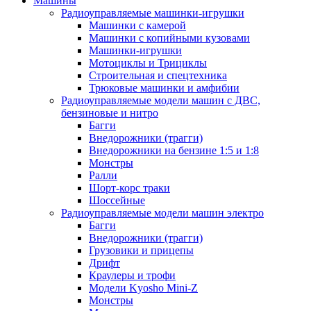
Машины
Радиоуправляемые машинки-игрушки
Машинки с камерой
Машинки с копийными кузовами
Машинки-игрушки
Мотоциклы и Трициклы
Строительная и спецтехника
Трюковые машинки и амфибии
Радиоуправляемые модели машин с ДВС,
бензиновые и нитро
Багги
Внедорожники (трагги)
Внедорожники на бензине 1:5 и 1:8
Монстры
Ралли
Шорт-корс траки
Шоссейные
Радиоуправляемые модели машин электро
Багги
Внедорожники (трагги)
Грузовики и прицепы
Дрифт
Краулеры и трофи
Модели Kyosho Mini-Z
Монстры