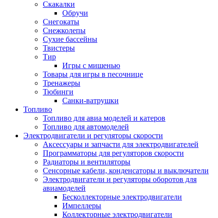
Скакалки
Обручи
Снегокаты
Снежколепы
Сухие бассейны
Твистеры
Тир
Игры с мишенью
Товары для игры в песочнице
Тренажеры
Тюбинги
Санки-ватрушки
Топливо
Топливо для авиа моделей и катеров
Топливо для автомоделей
Электродвигатели и регуляторы скорости
Аксессуары и запчасти для электродвигателей
Программаторы для регуляторов скорости
Радиаторы и вентиляторы
Сенсорные кабели, конденсаторы и выключатели
Электродвигатели и регуляторы оборотов для
авиамоделей
Бесколлекторные электродвигатели
Импеллеры
Коллекторные электродвигатели