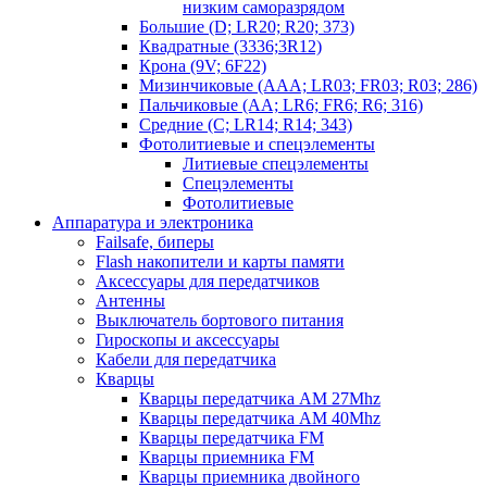
низким саморазрядом
Большие (D; LR20; R20; 373)
Квадратные (3336;3R12)
Крона (9V; 6F22)
Мизинчиковые (AAA; LR03; FR03; R03; 286)
Пальчиковые (AA; LR6; FR6; R6; 316)
Средние (C; LR14; R14; 343)
Фотолитиевые и спецэлементы
Литиевые спецэлементы
Спецэлементы
Фотолитиевые
Аппаратура и электроника
Failsafe, биперы
Flash накопители и карты памяти
Аксессуары для передатчиков
Антенны
Выключатель бортового питания
Гироскопы и аксессуары
Кабели для передатчика
Кварцы
Кварцы передатчика AM 27Mhz
Кварцы передатчика AM 40Mhz
Кварцы передатчика FM
Кварцы приемника FM
Кварцы приемника двойного