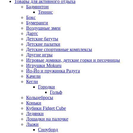
Товары для активного отдыха
Бадминтон
Теннис
Бокс
Бумеранги
Воздушные змеи
Дартс
Детские батуты
Детские палатки
Детские спортивные комплексы
Другие игры
Игровые домики, детские горки и песочницы
Игрушки Mokuru
Йо-Йо и пружинка Радуга
Качели
Кегли
Городки
Гольф
Кольцебросы
Коньки
Кубики Fidget Cube
Ледянки
Лошадки на палочке
Лыжи
Сноуборд