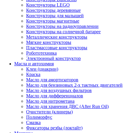
Конструкторы LEGO
Конструкторы деревянные
Конструкторы для малышей
Конструкторы магнитные
Конструкторы на радиоуправлении
Конструкторы на солнечной батарее
Металлические конструкторы
Мягкие конструкторы
Пластмассовые конструкторы
Робототехника
Электронный конструктор
Масла и автохимия
Клеи (циакрин)
Краска
Масло для амортизаторов
Масло для бензиновых 2-х тактных двигателей
Масло для воздушных фильтров
Масло для дифференциалов
Масло для нитрометана
Масло для хранения ДВС (After Run Oil)
Очистители (клинеры)
Полиморфус
Смазка
Фиксаторы резбы (локтайт)