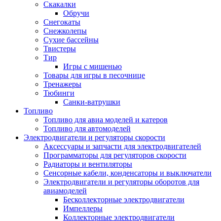
Скакалки
Обручи
Снегокаты
Снежколепы
Сухие бассейны
Твистеры
Тир
Игры с мишенью
Товары для игры в песочнице
Тренажеры
Тюбинги
Санки-ватрушки
Топливо
Топливо для авиа моделей и катеров
Топливо для автомоделей
Электродвигатели и регуляторы скорости
Аксессуары и запчасти для электродвигателей
Программаторы для регуляторов скорости
Радиаторы и вентиляторы
Сенсорные кабели, конденсаторы и выключатели
Электродвигатели и регуляторы оборотов для
авиамоделей
Бесколлекторные электродвигатели
Импеллеры
Коллекторные электродвигатели