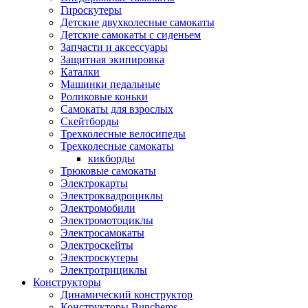
Гироскутеры
Детские двухколесные самокаты
Детские самокаты с сиденьем
Запчасти и аксессуары
Защитная экипировка
Каталки
Машинки педальные
Роликовые коньки
Самокаты для взрослых
Скейтборды
Трехколесные велосипеды
Трехколесные самокаты
кикборды
Трюковые самокаты
Электрокарты
Электроквадроциклы
Электромобили
Электромотоциклы
Электросамокаты
Электроскейты
Электроскутеры
Электротрициклы
Конструкторы
Динамический конструктор
Конструкторы Bunchems