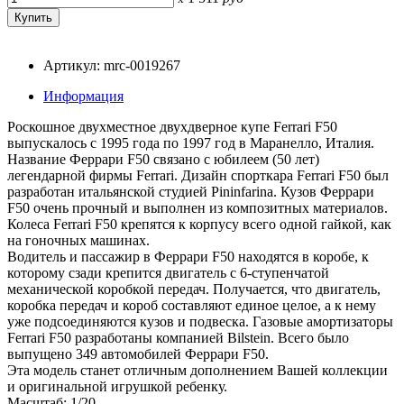
Артикул: mrc-0019267
Информация
Роскошное двухместное двухдверное купе Ferrari F50
выпускалось с 1995 года по 1997 год в Маранелло, Италия.
Название Феррари F50 связано с юбилеем (50 лет)
легендарной фирмы Ferrari. Дизайн спорткара Ferrari F50 был
разработан итальянской студией Pininfarina. Кузов Феррари
F50 очень прочный и выполнен из композитных материалов.
Колеса Ferrari F50 крепятся к корпусу всего одной гайкой, как
на гоночных машинах.
Водитель и пассажир в Феррари F50 находятся в коробе, к
которому сзади крепится двигатель с 6-ступенчатой
механической коробкой передач. Получается, что двигатель,
коробка передач и короб составляют единое целое, а к нему
уже подсоединяются кузов и подвеска. Газовые амортизаторы
Ferrari F50 разработаны компанией Bilstein. Всего было
выпущено 349 автомобилей Феррари F50.
Эта модель станет отличным дополнением Вашей коллекции
и оригинальной игрушкой ребенку.
Масштаб: 1/20