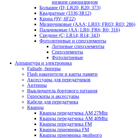
низким саморазрядом
Большие (D; LR20; R20; 373)
Квадратные (3336;3R12)
Крона (9V; 6F22)
Мизинчиковые (AAA; LR03; FR03; R03; 286)
Пальчиковые (AA; LR6; FR6; R6; 316)
Средние (C; LR14; R14; 343)
Фотолитиевые и спецэлементы
Литиевые спецэлементы
Спецэлементы
Фотолитиевые
Аппаратура и электроника
Failsafe, биперы
Flash накопители и карты памяти
Аксессуары для передатчиков
Антенны
Выключатель бортового питания
Гироскопы и аксессуары
Кабели для передатчика
Кварцы
Кварцы передатчика AM 27Mhz
Кварцы передатчика AM 40Mhz
Кварцы передатчика FM
Кварцы приемника FM
Кварцы приемника двойного