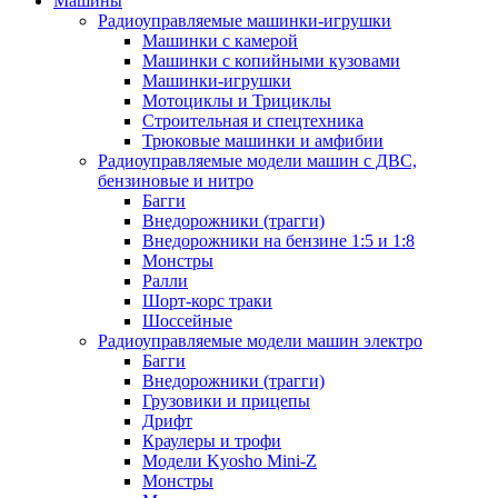
Машины
Радиоуправляемые машинки-игрушки
Машинки с камерой
Машинки с копийными кузовами
Машинки-игрушки
Мотоциклы и Трициклы
Строительная и спецтехника
Трюковые машинки и амфибии
Радиоуправляемые модели машин с ДВС,
бензиновые и нитро
Багги
Внедорожники (трагги)
Внедорожники на бензине 1:5 и 1:8
Монстры
Ралли
Шорт-корс траки
Шоссейные
Радиоуправляемые модели машин электро
Багги
Внедорожники (трагги)
Грузовики и прицепы
Дрифт
Краулеры и трофи
Модели Kyosho Mini-Z
Монстры