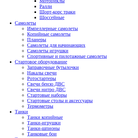
Мотоциклы
Ралли
Шорт-корс траки
Шоссейные
Самолеты
Импеллерные самолеты
Копийные самолеты
Планеры
Самолеты для начинающих
Самолеты игрушки
Спортивные и пилотажные самолеты
Стартовое оборудование
Заправочные бутылочки
Накалы свечи
Ротостартеры
Свечи бензо ДВС
Свечи нитро ДВС
Стартовые наборы
Стартовые столы и аксессуары
Термометры
Танки
Танки копийные
Танки-игрушки
Танки-шпионы
Танковые бои