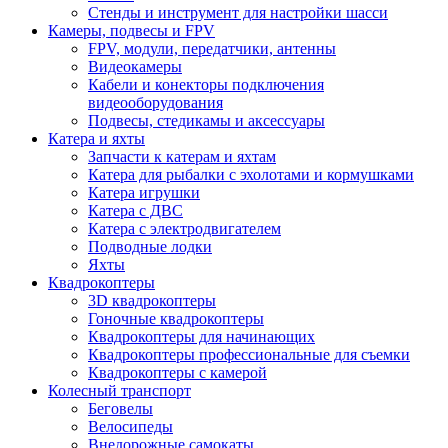
Стенды и инструмент для настройки шасси
Камеры, подвесы и FPV
FPV, модули, передатчики, антенны
Видеокамеры
Кабели и конекторы подключения
видеооборудования
Подвесы, стедикамы и аксессуары
Катера и яхты
Запчасти к катерам и яхтам
Катера для рыбалки с эхолотами и кормушками
Катера игрушки
Катера с ДВС
Катера с электродвигателем
Подводные лодки
Яхты
Квадрокоптеры
3D квадрокоптеры
Гоночные квадрокоптеры
Квадрокоптеры для начинающих
Квадрокоптеры профессиональные для съемки
Квадрокоптеры с камерой
Колесный транспорт
Беговелы
Велосипеды
Внедорожные самокаты