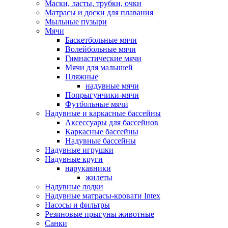
Маски, ласты, трубки, очки
Матрасы и доски для плавания
Мыльные пузыри
Мячи
Баскетбольные мячи
Волейбольные мячи
Гимнастические мячи
Мячи для малышей
Пляжные
надувные мячи
Попрыгунчики-мячи
Футбольные мячи
Надувные и каркасные бассейны
Аксессуары для бассейнов
Каркасные бассейны
Надувные бассейны
Надувные игрушки
Надувные круги
нарукавники
жилеты
Надувные лодки
Надувные матрасы-кровати Intex
Насосы и фильтры
Резиновые прыгуны животные
Санки