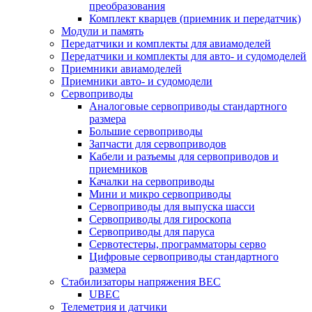
преобразования
Комплект кварцев (приемник и передатчик)
Модули и память
Передатчики и комплекты для авиамоделей
Передатчики и комплекты для авто- и судомоделей
Приемники авиамоделей
Приемники авто- и судомодели
Сервоприводы
Аналоговые сервоприводы стандартного
размера
Большие сервоприводы
Запчасти для сервоприводов
Кабели и разъемы для сервоприводов и
приемников
Качалки на сервоприводы
Мини и микро сервоприводы
Сервоприводы для выпуска шасси
Сервоприводы для гироскопа
Сервоприводы для паруса
Сервотестеры, программаторы серво
Цифровые сервоприводы стандартного
размера
Стабилизаторы напряжения BEC
UBEC
Телеметрия и датчики