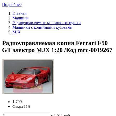
Подробнее
Главная
Машины
Радиоуправляемые машинки-игрушки
Машинки с копийными кузовами
MJX
Радиоуправляемая копия Ferrari F50
GT электро MJX 1:20 /Код mrc-0019267
1 799
Скидка 16%
1 511
руб
x