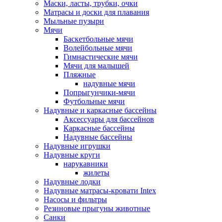
Маски, ласты, трубки, очки
Матрасы и доски для плавания
Мыльные пузыри
Мячи
Баскетбольные мячи
Волейбольные мячи
Гимнастические мячи
Мячи для малышей
Пляжные
надувные мячи
Попрыгунчики-мячи
Футбольные мячи
Надувные и каркасные бассейны
Аксессуары для бассейнов
Каркасные бассейны
Надувные бассейны
Надувные игрушки
Надувные круги
нарукавники
жилеты
Надувные лодки
Надувные матрасы-кровати Intex
Насосы и фильтры
Резиновые прыгуны животные
Санки