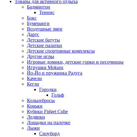
Товары для активного отдыха
Бадминтон
Теннис
Бокс
Бумеранги
Воздушные змеи
Дартс
Детские батуты
Детские палатки
Детские спортивные комплексы
Другие игры
Игровые домики, детские горки и песочницы
Игрушки Mokuru
Йо-Йо и пружинка Радуга
Качели
Кегли
Городки
Гольф
Кольцебросы
Коньки
Кубики Fidget Cube
Ледянки
Лошадки на палочке
Лыжи
Сноуборд