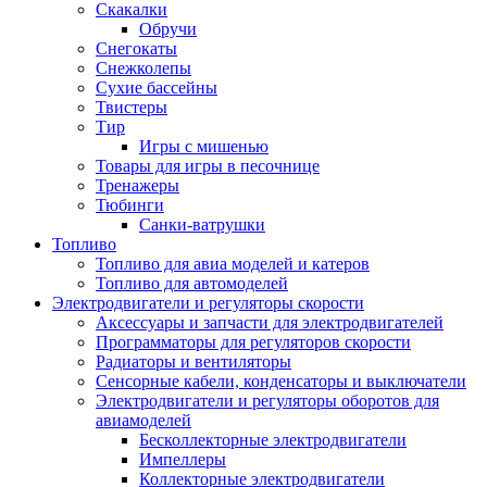
Скакалки
Обручи
Снегокаты
Снежколепы
Сухие бассейны
Твистеры
Тир
Игры с мишенью
Товары для игры в песочнице
Тренажеры
Тюбинги
Санки-ватрушки
Топливо
Топливо для авиа моделей и катеров
Топливо для автомоделей
Электродвигатели и регуляторы скорости
Аксессуары и запчасти для электродвигателей
Программаторы для регуляторов скорости
Радиаторы и вентиляторы
Сенсорные кабели, конденсаторы и выключатели
Электродвигатели и регуляторы оборотов для
авиамоделей
Бесколлекторные электродвигатели
Импеллеры
Коллекторные электродвигатели