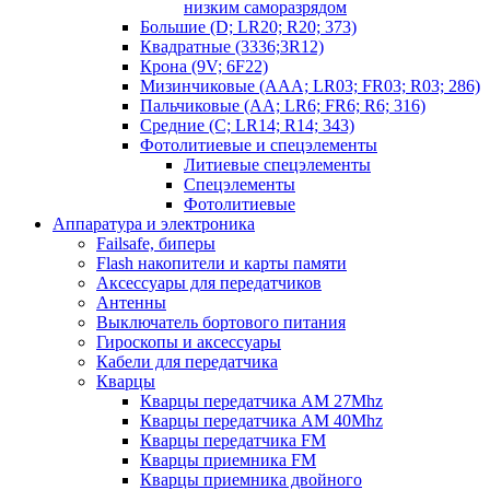
низким саморазрядом
Большие (D; LR20; R20; 373)
Квадратные (3336;3R12)
Крона (9V; 6F22)
Мизинчиковые (AAA; LR03; FR03; R03; 286)
Пальчиковые (AA; LR6; FR6; R6; 316)
Средние (C; LR14; R14; 343)
Фотолитиевые и спецэлементы
Литиевые спецэлементы
Спецэлементы
Фотолитиевые
Аппаратура и электроника
Failsafe, биперы
Flash накопители и карты памяти
Аксессуары для передатчиков
Антенны
Выключатель бортового питания
Гироскопы и аксессуары
Кабели для передатчика
Кварцы
Кварцы передатчика AM 27Mhz
Кварцы передатчика AM 40Mhz
Кварцы передатчика FM
Кварцы приемника FM
Кварцы приемника двойного