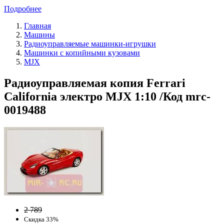
Подробнее
Главная
Машины
Радиоуправляемые машинки-игрушки
Машинки с копийными кузовами
MJX
Радиоуправляемая копия Ferrari
California электро MJX 1:10 /Код mrc-
0019488
2 789
Скидка 33%