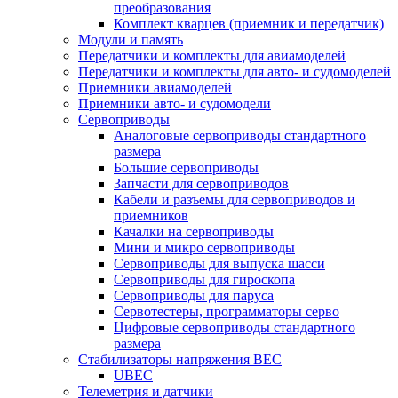
преобразования
Комплект кварцев (приемник и передатчик)
Модули и память
Передатчики и комплекты для авиамоделей
Передатчики и комплекты для авто- и судомоделей
Приемники авиамоделей
Приемники авто- и судомодели
Сервоприводы
Аналоговые сервоприводы стандартного
размера
Большие сервоприводы
Запчасти для сервоприводов
Кабели и разъемы для сервоприводов и
приемников
Качалки на сервоприводы
Мини и микро сервоприводы
Сервоприводы для выпуска шасси
Сервоприводы для гироскопа
Сервоприводы для паруса
Сервотестеры, программаторы серво
Цифровые сервоприводы стандартного
размера
Стабилизаторы напряжения BEC
UBEC
Телеметрия и датчики