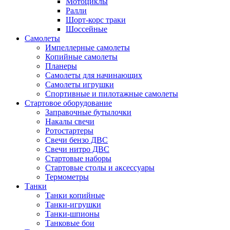
Мотоциклы
Ралли
Шорт-корс траки
Шоссейные
Самолеты
Импеллерные самолеты
Копийные самолеты
Планеры
Самолеты для начинающих
Самолеты игрушки
Спортивные и пилотажные самолеты
Стартовое оборудование
Заправочные бутылочки
Накалы свечи
Ротостартеры
Свечи бензо ДВС
Свечи нитро ДВС
Стартовые наборы
Стартовые столы и аксессуары
Термометры
Танки
Танки копийные
Танки-игрушки
Танки-шпионы
Танковые бои