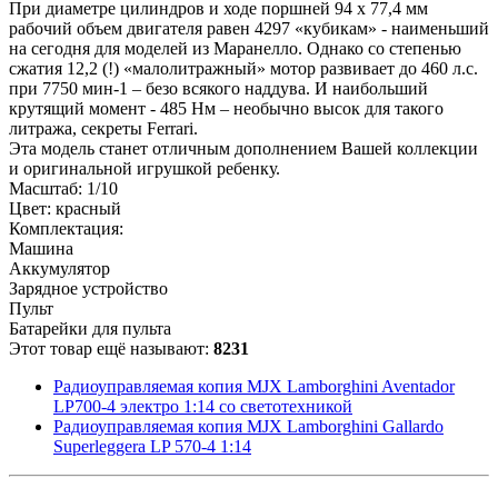
При диаметре цилиндров и ходе поршней 94 х 77,4 мм
рабочий объем двигателя равен 4297 «кубикам» - наименьший
на сегодня для моделей из Маранелло. Однако со степенью
сжатия 12,2 (!) «малолитражный» мотор развивает до 460 л.с.
при 7750 мин-1 – безо всякого наддува. И наибольший
крутящий момент - 485 Нм – необычно высок для такого
литража, секреты Ferrari.
Эта модель станет отличным дополнением Вашей коллекции
и оригинальной игрушкой ребенку.
Масштаб: 1/10
Цвет: красный
Комплектация:
Машина
Аккумулятор
Зарядное устройство
Пульт
Батарейки для пульта
Этот товар ещё называют:
8231
Радиоуправляемая копия MJX Lamborghini Aventador
LP700-4 электро 1:14 со светотехникой
Радиоуправляемая копия MJX Lamborghini Gallardo
Superleggera LP 570-4 1:14