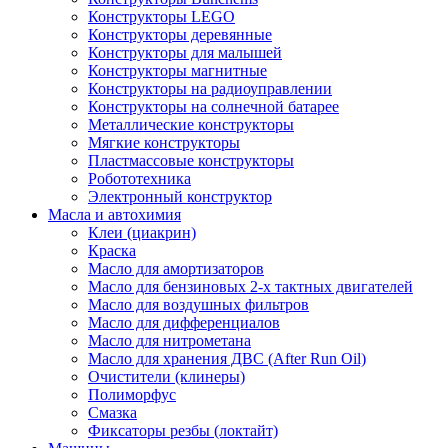
Конструкторы LEGO
Конструкторы деревянные
Конструкторы для малышей
Конструкторы магнитные
Конструкторы на радиоуправлении
Конструкторы на солнечной батарее
Металлические конструкторы
Мягкие конструкторы
Пластмассовые конструкторы
Робототехника
Электронный конструктор
Масла и автохимия
Клеи (циакрин)
Краска
Масло для амортизаторов
Масло для бензиновых 2-х тактных двигателей
Масло для воздушных фильтров
Масло для дифференциалов
Масло для нитрометана
Масло для хранения ДВС (After Run Oil)
Очистители (клинеры)
Полиморфус
Смазка
Фиксаторы резбы (локтайт)