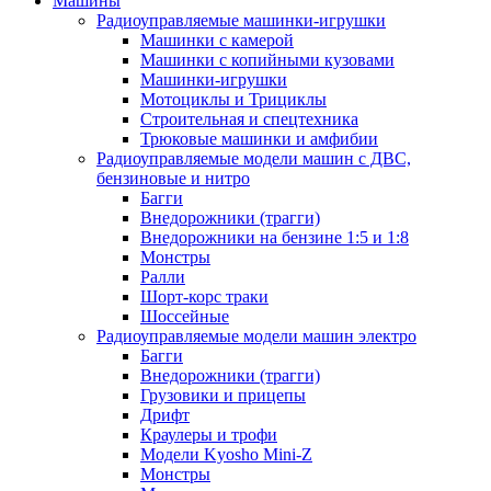
Машины
Радиоуправляемые машинки-игрушки
Машинки с камерой
Машинки с копийными кузовами
Машинки-игрушки
Мотоциклы и Трициклы
Строительная и спецтехника
Трюковые машинки и амфибии
Радиоуправляемые модели машин с ДВС,
бензиновые и нитро
Багги
Внедорожники (трагги)
Внедорожники на бензине 1:5 и 1:8
Монстры
Ралли
Шорт-корс траки
Шоссейные
Радиоуправляемые модели машин электро
Багги
Внедорожники (трагги)
Грузовики и прицепы
Дрифт
Краулеры и трофи
Модели Kyosho Mini-Z
Монстры