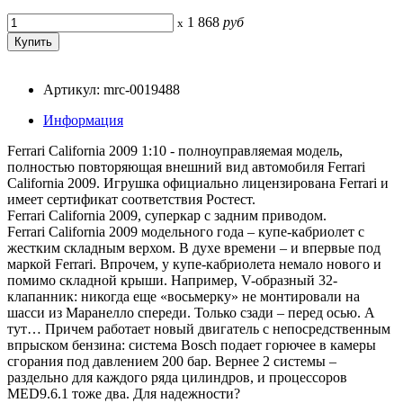
1 868
руб
x
Артикул: mrc-0019488
Информация
Ferrari California 2009 1:10 - полноуправляемая модель,
полностью повторяющая внешний вид автомобиля Ferrari
California 2009. Игрушка официально лицензирована Ferrari и
имеет сертификат соответствия Ростест.
Ferrari California 2009, суперкар с задним приводом.
Ferrari California 2009 модельного года – купе-кабриолет с
жестким складным верхом. В духе времени – и впервые под
маркой Ferrari. Впрочем, у купе-кабриолета немало нового и
помимо складной крыши. Например, V-образный 32-
клапанник: никогда еще «восьмерку» не монтировали на
шасси из Маранелло спереди. Только сзади – перед осью. А
тут… Причем работает новый двигатель с непосредственным
впрыском бензина: система Bosch подает горючее в камеры
сгорания под давлением 200 бар. Вернее 2 системы –
раздельно для каждого ряда цилиндров, и процессоров
MED9.6.1 тоже два. Для надежности?