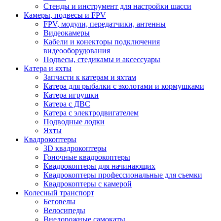
Стенды и инструмент для настройки шасси
Камеры, подвесы и FPV
FPV, модули, передатчики, антенны
Видеокамеры
Кабели и конекторы подключения
видеооборудования
Подвесы, стедикамы и аксессуары
Катера и яхты
Запчасти к катерам и яхтам
Катера для рыбалки с эхолотами и кормушками
Катера игрушки
Катера с ДВС
Катера с электродвигателем
Подводные лодки
Яхты
Квадрокоптеры
3D квадрокоптеры
Гоночные квадрокоптеры
Квадрокоптеры для начинающих
Квадрокоптеры профессиональные для съемки
Квадрокоптеры с камерой
Колесный транспорт
Беговелы
Велосипеды
Внедорожные самокаты