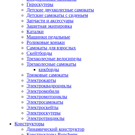
Гироскутеры
Детские двухколесные самокаты
Детские самокаты с сиденьем
Запчасти и аксессуары
Защитная экипировка
Каталки
Машинки педальные
Роликовые коньки
Самокаты для взрослых
Скейтборды
Трехколесные велосипеды
Трехколесные самокаты
кикборды
Трюковые самокаты
Электрокарты
Электроквадроциклы
Электромобили
Электромотоциклы
Электросамокаты
Электроскейты
Электроскутеры
Электротрициклы
Конструкторы
Динамический конструктор
Конструкторы Bunchems