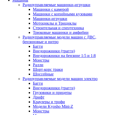
Машины
Радиоуправляемые машинки-игрушки
Машинки с камерой
Машинки с копийными кузовами
Машинки-игрушки
Мотоциклы и Трициклы
Строительная и спецтехника
Трюковые машинки и амфибии
Радиоуправляемые модели машин с ДВС,
бензиновые и нитро
Багги
Внедорожники (трагги)
Внедорожники на бензине 1:5 и 1:8
Монстры
Ралли
Шорт-корс траки
Шоссейные
Радиоуправляемые модели машин электро
Багги
Внедорожники (трагги)
Грузовики и прицепы
Дрифт
Краулеры и трофи
Модели Kyosho Mini-Z
Монстры