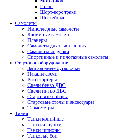
Мотоциклы
Ралли
Шорт-корс траки
Шоссейные
Самолеты
Импеллерные самолеты
Копийные самолеты
Планеры
Самолеты для начинающих
Самолеты игрушки
Спортивные и пилотажные самолеты
Стартовое оборудование
Заправочные бутылочки
Накалы свечи
Ротостартеры
Свечи бензо ДВС
Свечи нитро ДВС
Стартовые наборы
Стартовые столы и аксессуары
Термометры
Танки
Танки копийные
Танки-игрушки
Танки-шпионы
Танковые бои