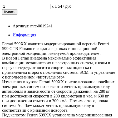
1 547
руб
x
Артикул: mrc-0019241
Информация
Ferrari 599XX является модернизированной версией Ferrari
599 GTB Fiorano и создана в рамках инновационной
электронной концепции, именуемой производителем .
В новой Ferrari внедрена максимально эффективная
комбинации механических и электронных систем, к коим в
первую очередь относится спортивная подвеска с
применением второго поколения системы SCM, и управление
с использованием <виртуального>
Изменения в кузове Ferrari 599XX и использование новейших
электронных систем позволяют изменять прижимную силу
автомобиля в зависимости от скорости движения: на 280 кг
при достижении скорости в 200 километров в час, и 630 кг
при достижении отметки в 300 км/ч. Помимо этого, новая
система Actiflow может менять прижимную силу в
соответствии с кривизной поворота.
Под капотом Ferrari 599XX установлена модернизированная