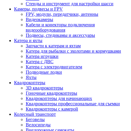
Стенды и инструмент для настройки шасси
Камеры, подвесы и FPV
FPV, модули, передатчики, антенны
Видеокамеры
Кабели и конекторы подключения
видеооборудования
Подвесы, стедикамы и аксессуары
Катера и яхты
Запчасти к катерам и яхтам
Катера для рыбалки с эхолотами и кормушками
Катера игрушки
Катера с ДВС
Катера с электродвигателем
Подводные лодки
Яхты
Квадрокоптеры
3D квадрокоптеры
Гоночные квадрокоптеры
Квадрокоптеры для начинающих
Квадрокоптеры профессиональные для съемки
Квадрокоптеры с камерой
Колесный транспорт
Беговелы
Велосипеды
Внедорожные самокаты