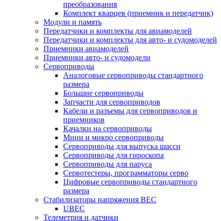
преобразования
Комплект кварцев (приемник и передатчик)
Модули и память
Передатчики и комплекты для авиамоделей
Передатчики и комплекты для авто- и судомоделей
Приемники авиамоделей
Приемники авто- и судомодели
Сервоприводы
Аналоговые сервоприводы стандартного
размера
Большие сервоприводы
Запчасти для сервоприводов
Кабели и разъемы для сервоприводов и
приемников
Качалки на сервоприводы
Мини и микро сервоприводы
Сервоприводы для выпуска шасси
Сервоприводы для гироскопа
Сервоприводы для паруса
Сервотестеры, программаторы серво
Цифровые сервоприводы стандартного
размера
Стабилизаторы напряжения BEC
UBEC
Телеметрия и датчики