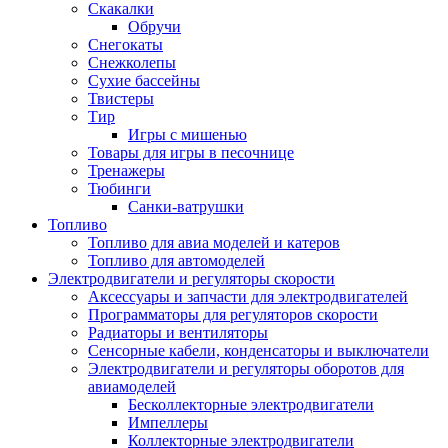
Скакалки
Обручи
Снегокаты
Снежколепы
Сухие бассейны
Твистеры
Тир
Игры с мишенью
Товары для игры в песочнице
Тренажеры
Тюбинги
Санки-ватрушки
Топливо
Топливо для авиа моделей и катеров
Топливо для автомоделей
Электродвигатели и регуляторы скорости
Аксессуары и запчасти для электродвигателей
Программаторы для регуляторов скорости
Радиаторы и вентиляторы
Сенсорные кабели, конденсаторы и выключатели
Электродвигатели и регуляторы оборотов для
авиамоделей
Бесколлекторные электродвигатели
Импеллеры
Коллекторные электродвигатели