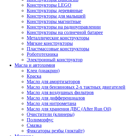
Конструкторы LEGO
Конструкторы деревянные
Конструкторы для малышей
Конструкторы магнитные
Конструкторы на радиоуправлении
Конструкторы на солнечной батарее
Металлические конструкторы
Мягкие конструкторы
Пластмассовые конструкторы
Робототехника
Электронный конструктор
Масла и автохимия
Клеи (циакрин)
Краска
Масло для амортизаторов
Масло для бензиновых 2-х тактных двигателей
Масло для воздушных фильтров
Масло для дифференциалов
Масло для нитрометана
Масло для хранения ДВС (After Run Oil)
Очистители (клинеры)
Полиморфус
Смазка
Фиксаторы резбы (локтайт)