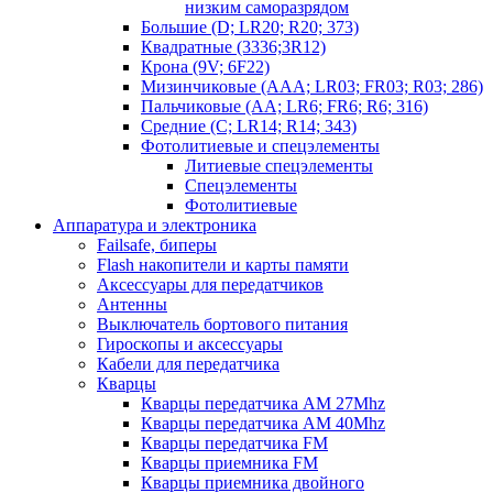
низким саморазрядом
Большие (D; LR20; R20; 373)
Квадратные (3336;3R12)
Крона (9V; 6F22)
Мизинчиковые (AAA; LR03; FR03; R03; 286)
Пальчиковые (AA; LR6; FR6; R6; 316)
Средние (C; LR14; R14; 343)
Фотолитиевые и спецэлементы
Литиевые спецэлементы
Спецэлементы
Фотолитиевые
Аппаратура и электроника
Failsafe, биперы
Flash накопители и карты памяти
Аксессуары для передатчиков
Антенны
Выключатель бортового питания
Гироскопы и аксессуары
Кабели для передатчика
Кварцы
Кварцы передатчика AM 27Mhz
Кварцы передатчика AM 40Mhz
Кварцы передатчика FM
Кварцы приемника FM
Кварцы приемника двойного