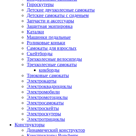
Гироскутеры
Детские двухколесные самокаты
Детские самокаты с сиденьем
Запчасти и аксессуары
Защитная экипировка
Каталки
Машинки педальные
Роликовые коньки
Самокаты для взрослых
Скейтборды
Трехколесные велосипеды
Трехколесные самокаты
кикборды
Трюковые самокаты
Электрокарты
Электроквадроциклы
Электромобили
Электромотоциклы
Электросамокаты
Электроскейты
Электроскутеры
Электротрициклы
Конструкторы
Динамический конструктор
Конструкторы Bunchems