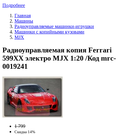
Подробнее
Главная
Машины
Радиоуправляемые машинки-игрушки
Машинки с копийными кузовами
MJX
Радиоуправляемая копия Ferrari
599XX электро MJX 1:20 /Код mrc-
0019241
1 799
Скидка 14%