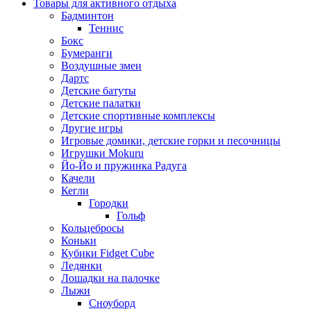
Товары для активного отдыха
Бадминтон
Теннис
Бокс
Бумеранги
Воздушные змеи
Дартс
Детские батуты
Детские палатки
Детские спортивные комплексы
Другие игры
Игровые домики, детские горки и песочницы
Игрушки Mokuru
Йо-Йо и пружинка Радуга
Качели
Кегли
Городки
Гольф
Кольцебросы
Коньки
Кубики Fidget Cube
Ледянки
Лошадки на палочке
Лыжи
Сноуборд