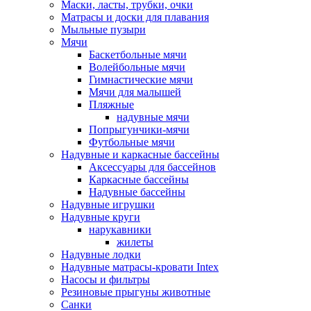
Маски, ласты, трубки, очки
Матрасы и доски для плавания
Мыльные пузыри
Мячи
Баскетбольные мячи
Волейбольные мячи
Гимнастические мячи
Мячи для малышей
Пляжные
надувные мячи
Попрыгунчики-мячи
Футбольные мячи
Надувные и каркасные бассейны
Аксессуары для бассейнов
Каркасные бассейны
Надувные бассейны
Надувные игрушки
Надувные круги
нарукавники
жилеты
Надувные лодки
Надувные матрасы-кровати Intex
Насосы и фильтры
Резиновые прыгуны животные
Санки