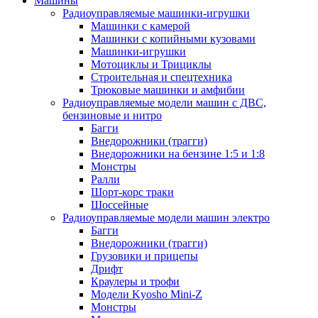
Машины
Радиоуправляемые машинки-игрушки
Машинки с камерой
Машинки с копийными кузовами
Машинки-игрушки
Мотоциклы и Трициклы
Строительная и спецтехника
Трюковые машинки и амфибии
Радиоуправляемые модели машин с ДВС,
бензиновые и нитро
Багги
Внедорожники (трагги)
Внедорожники на бензине 1:5 и 1:8
Монстры
Ралли
Шорт-корс траки
Шоссейные
Радиоуправляемые модели машин электро
Багги
Внедорожники (трагги)
Грузовики и прицепы
Дрифт
Краулеры и трофи
Модели Kyosho Mini-Z
Монстры