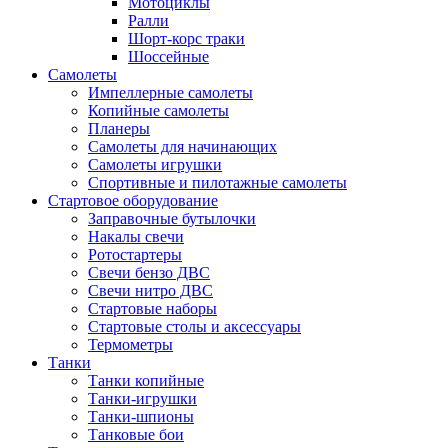
Мотоциклы
Ралли
Шорт-корс траки
Шоссейные
Самолеты
Импеллерные самолеты
Копийные самолеты
Планеры
Самолеты для начинающих
Самолеты игрушки
Спортивные и пилотажные самолеты
Стартовое оборудование
Заправочные бутылочки
Накалы свечи
Ротостартеры
Свечи бензо ДВС
Свечи нитро ДВС
Стартовые наборы
Стартовые столы и аксессуары
Термометры
Танки
Танки копийные
Танки-игрушки
Танки-шпионы
Танковые бои