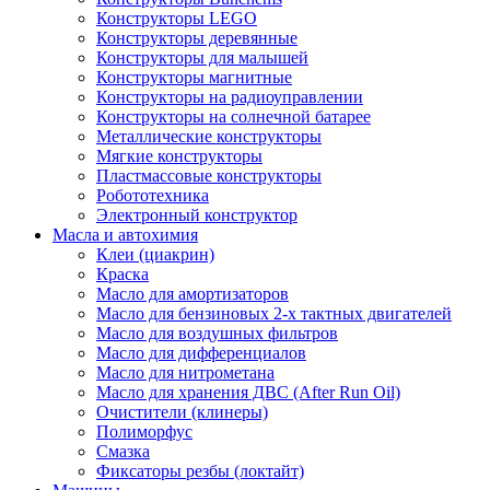
Конструкторы LEGO
Конструкторы деревянные
Конструкторы для малышей
Конструкторы магнитные
Конструкторы на радиоуправлении
Конструкторы на солнечной батарее
Металлические конструкторы
Мягкие конструкторы
Пластмассовые конструкторы
Робототехника
Электронный конструктор
Масла и автохимия
Клеи (циакрин)
Краска
Масло для амортизаторов
Масло для бензиновых 2-х тактных двигателей
Масло для воздушных фильтров
Масло для дифференциалов
Масло для нитрометана
Масло для хранения ДВС (After Run Oil)
Очистители (клинеры)
Полиморфус
Смазка
Фиксаторы резбы (локтайт)