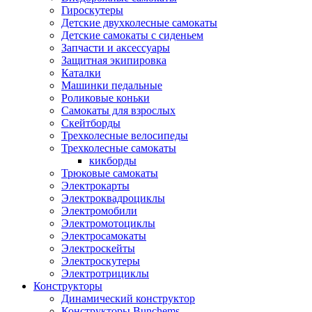
Гироскутеры
Детские двухколесные самокаты
Детские самокаты с сиденьем
Запчасти и аксессуары
Защитная экипировка
Каталки
Машинки педальные
Роликовые коньки
Самокаты для взрослых
Скейтборды
Трехколесные велосипеды
Трехколесные самокаты
кикборды
Трюковые самокаты
Электрокарты
Электроквадроциклы
Электромобили
Электромотоциклы
Электросамокаты
Электроскейты
Электроскутеры
Электротрициклы
Конструкторы
Динамический конструктор
Конструкторы Bunchems