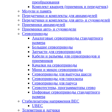
преобразования
Комплект кварцев (приемник и передатчик)
Модули и память
Передатчики и комплекты для авиамоделей
Передатчики и комплекты для авто- и судомоделей
Приемники авиамоделей
Приемники авто- и судомодели
Сервоприводы
Аналоговые сервоприводы стандартного
размера
Большие сервоприводы
Запчасти для сервоприводов
Кабели и разъемы для сервоприводов и
приемников
Качалки на сервоприводы
Мини и микро сервоприводы
Сервоприводы для выпуска шасси
Сервоприводы для гироскопа
Сервоприводы для паруса
Сервотестеры, программаторы серво
Цифровые сервоприводы стандартного
размера
Стабилизаторы напряжения BEC
UBEC
Телеметрия и датчики