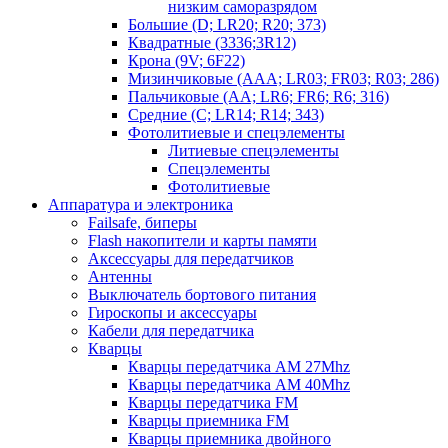
низким саморазрядом
Большие (D; LR20; R20; 373)
Квадратные (3336;3R12)
Крона (9V; 6F22)
Мизинчиковые (AAA; LR03; FR03; R03; 286)
Пальчиковые (AA; LR6; FR6; R6; 316)
Средние (C; LR14; R14; 343)
Фотолитиевые и спецэлементы
Литиевые спецэлементы
Спецэлементы
Фотолитиевые
Аппаратура и электроника
Failsafe, биперы
Flash накопители и карты памяти
Аксессуары для передатчиков
Антенны
Выключатель бортового питания
Гироскопы и аксессуары
Кабели для передатчика
Кварцы
Кварцы передатчика AM 27Mhz
Кварцы передатчика AM 40Mhz
Кварцы передатчика FM
Кварцы приемника FM
Кварцы приемника двойного