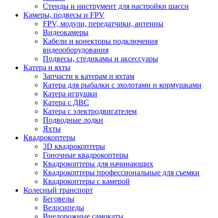
Стенды и инструмент для настройки шасси
Камеры, подвесы и FPV
FPV, модули, передатчики, антенны
Видеокамеры
Кабели и конекторы подключения
видеооборудования
Подвесы, стедикамы и аксессуары
Катера и яхты
Запчасти к катерам и яхтам
Катера для рыбалки с эхолотами и кормушками
Катера игрушки
Катера с ДВС
Катера с электродвигателем
Подводные лодки
Яхты
Квадрокоптеры
3D квадрокоптеры
Гоночные квадрокоптеры
Квадрокоптеры для начинающих
Квадрокоптеры профессиональные для съемки
Квадрокоптеры с камерой
Колесный транспорт
Беговелы
Велосипеды
Внедорожные самокаты