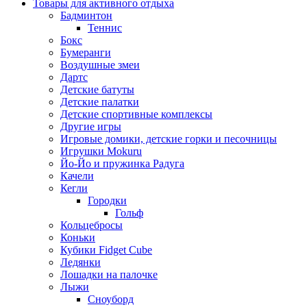
Товары для активного отдыха
Бадминтон
Теннис
Бокс
Бумеранги
Воздушные змеи
Дартс
Детские батуты
Детские палатки
Детские спортивные комплексы
Другие игры
Игровые домики, детские горки и песочницы
Игрушки Mokuru
Йо-Йо и пружинка Радуга
Качели
Кегли
Городки
Гольф
Кольцебросы
Коньки
Кубики Fidget Cube
Ледянки
Лошадки на палочке
Лыжи
Сноуборд