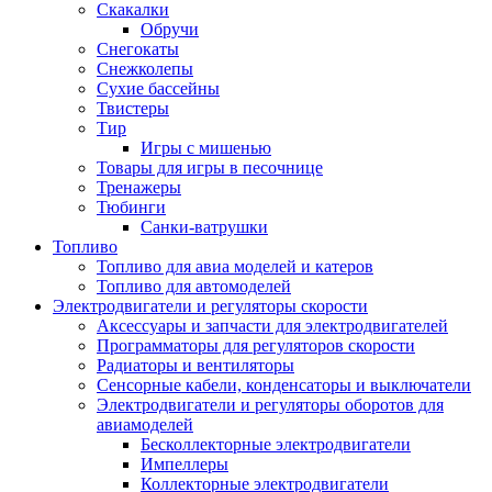
Скакалки
Обручи
Снегокаты
Снежколепы
Сухие бассейны
Твистеры
Тир
Игры с мишенью
Товары для игры в песочнице
Тренажеры
Тюбинги
Санки-ватрушки
Топливо
Топливо для авиа моделей и катеров
Топливо для автомоделей
Электродвигатели и регуляторы скорости
Аксессуары и запчасти для электродвигателей
Программаторы для регуляторов скорости
Радиаторы и вентиляторы
Сенсорные кабели, конденсаторы и выключатели
Электродвигатели и регуляторы оборотов для
авиамоделей
Бесколлекторные электродвигатели
Импеллеры
Коллекторные электродвигатели