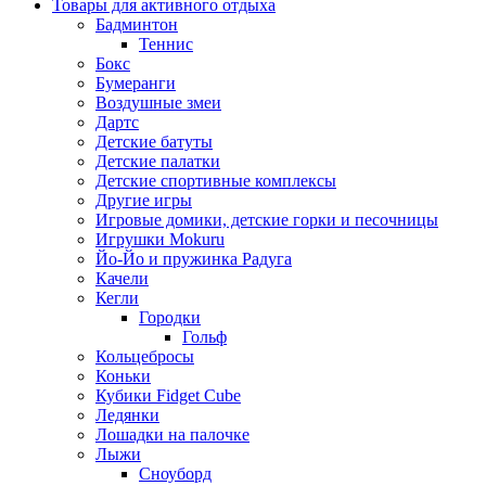
Товары для активного отдыха
Бадминтон
Теннис
Бокс
Бумеранги
Воздушные змеи
Дартс
Детские батуты
Детские палатки
Детские спортивные комплексы
Другие игры
Игровые домики, детские горки и песочницы
Игрушки Mokuru
Йо-Йо и пружинка Радуга
Качели
Кегли
Городки
Гольф
Кольцебросы
Коньки
Кубики Fidget Cube
Ледянки
Лошадки на палочке
Лыжи
Сноуборд