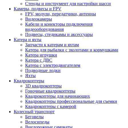
Стенды и инструмент для настройки шасси
Камеры, подвесы и FPV
FPV, модули, передатчики, антенны
Видеокамеры
Кабели и конекторы подключения
видеооборудования
Подвесы, стедикамы и аксессуары
Катера и яхты
Запчасти к катерам и яхтам
Катера для рыбалки с эхолотами и кормушками
Катера игрушки
Катера с ДВС
Катера с электродвигателем
Подводные лодки
Яхты
Квадрокоптеры
3D квадрокоптеры
Гоночные квадрокоптеры
Квадрокоптеры для начинающих
Квадрокоптеры профессиональные для съемки
Квадрокоптеры с камерой
Колесный транспорт
Беговелы
Велосипеды
Внедорожные самокаты