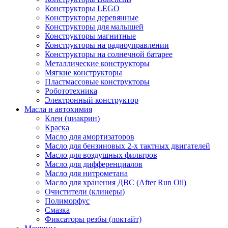
Конструкторы LEGO
Конструкторы деревянные
Конструкторы для малышей
Конструкторы магнитные
Конструкторы на радиоуправлении
Конструкторы на солнечной батарее
Металлические конструкторы
Мягкие конструкторы
Пластмассовые конструкторы
Робототехника
Электронный конструктор
Масла и автохимия
Клеи (циакрин)
Краска
Масло для амортизаторов
Масло для бензиновых 2-х тактных двигателей
Масло для воздушных фильтров
Масло для дифференциалов
Масло для нитрометана
Масло для хранения ДВС (After Run Oil)
Очистители (клинеры)
Полиморфус
Смазка
Фиксаторы резбы (локтайт)