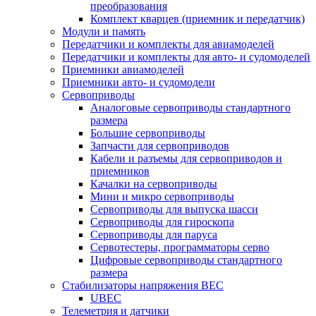
преобразования
Комплект кварцев (приемник и передатчик)
Модули и память
Передатчики и комплекты для авиамоделей
Передатчики и комплекты для авто- и судомоделей
Приемники авиамоделей
Приемники авто- и судомодели
Сервоприводы
Аналоговые сервоприводы стандартного
размера
Большие сервоприводы
Запчасти для сервоприводов
Кабели и разъемы для сервоприводов и
приемников
Качалки на сервоприводы
Мини и микро сервоприводы
Сервоприводы для выпуска шасси
Сервоприводы для гироскопа
Сервоприводы для паруса
Сервотестеры, программаторы серво
Цифровые сервоприводы стандартного
размера
Стабилизаторы напряжения BEC
UBEC
Телеметрия и датчики