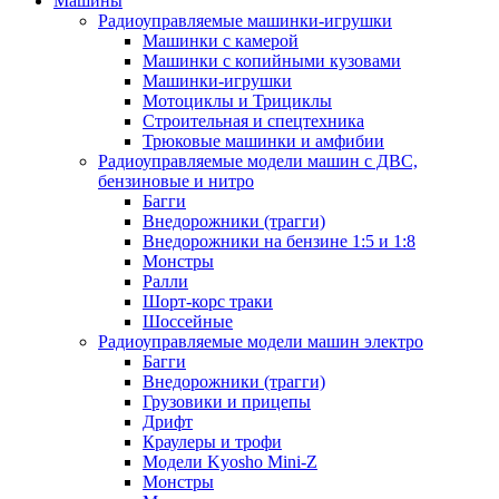
Машины
Радиоуправляемые машинки-игрушки
Машинки с камерой
Машинки с копийными кузовами
Машинки-игрушки
Мотоциклы и Трициклы
Строительная и спецтехника
Трюковые машинки и амфибии
Радиоуправляемые модели машин с ДВС,
бензиновые и нитро
Багги
Внедорожники (трагги)
Внедорожники на бензине 1:5 и 1:8
Монстры
Ралли
Шорт-корс траки
Шоссейные
Радиоуправляемые модели машин электро
Багги
Внедорожники (трагги)
Грузовики и прицепы
Дрифт
Краулеры и трофи
Модели Kyosho Mini-Z
Монстры