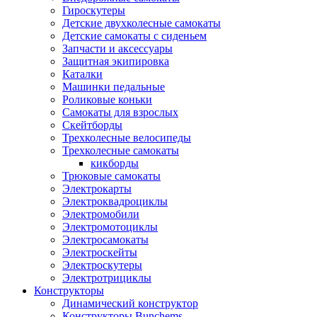
Гироскутеры
Детские двухколесные самокаты
Детские самокаты с сиденьем
Запчасти и аксессуары
Защитная экипировка
Каталки
Машинки педальные
Роликовые коньки
Самокаты для взрослых
Скейтборды
Трехколесные велосипеды
Трехколесные самокаты
кикборды
Трюковые самокаты
Электрокарты
Электроквадроциклы
Электромобили
Электромотоциклы
Электросамокаты
Электроскейты
Электроскутеры
Электротрициклы
Конструкторы
Динамический конструктор
Конструкторы Bunchems