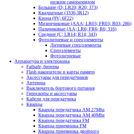
низким саморазрядом
Большие (D; LR20; R20; 373)
Квадратные (3336;3R12)
Крона (9V; 6F22)
Мизинчиковые (AAA; LR03; FR03; R03; 286)
Пальчиковые (AA; LR6; FR6; R6; 316)
Средние (C; LR14; R14; 343)
Фотолитиевые и спецэлементы
Литиевые спецэлементы
Спецэлементы
Фотолитиевые
Аппаратура и электроника
Failsafe, биперы
Flash накопители и карты памяти
Аксессуары для передатчиков
Антенны
Выключатель бортового питания
Гироскопы и аксессуары
Кабели для передатчика
Кварцы
Кварцы передатчика AM 27Mhz
Кварцы передатчика AM 40Mhz
Кварцы передатчика FM
Кварцы приемника FM
Кварцы приемника двойного