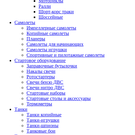
Мотоциклы
Ралли
Шорт-корс траки
Шоссейные
Самолеты
Импеллерные самолеты
Копийные самолеты
Планеры
Самолеты для начинающих
Самолеты игрушки
Спортивные и пилотажные самолеты
Стартовое оборудование
Заправочные бутылочки
Накалы свечи
Ротостартеры
Свечи бензо ДВС
Свечи нитро ДВС
Стартовые наборы
Стартовые столы и аксессуары
Термометры
Танки
Танки копийные
Танки-игрушки
Танки-шпионы
Танковые бои