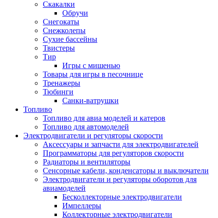
Скакалки
Обручи
Снегокаты
Снежколепы
Сухие бассейны
Твистеры
Тир
Игры с мишенью
Товары для игры в песочнице
Тренажеры
Тюбинги
Санки-ватрушки
Топливо
Топливо для авиа моделей и катеров
Топливо для автомоделей
Электродвигатели и регуляторы скорости
Аксессуары и запчасти для электродвигателей
Программаторы для регуляторов скорости
Радиаторы и вентиляторы
Сенсорные кабели, конденсаторы и выключатели
Электродвигатели и регуляторы оборотов для
авиамоделей
Бесколлекторные электродвигатели
Импеллеры
Коллекторные электродвигатели