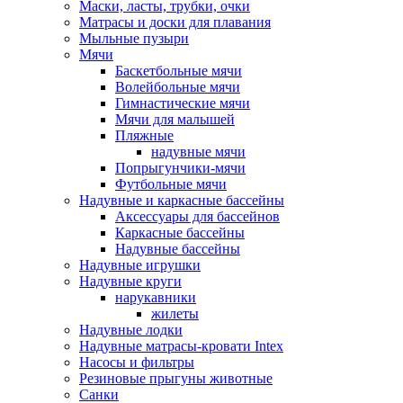
Маски, ласты, трубки, очки
Матрасы и доски для плавания
Мыльные пузыри
Мячи
Баскетбольные мячи
Волейбольные мячи
Гимнастические мячи
Мячи для малышей
Пляжные
надувные мячи
Попрыгунчики-мячи
Футбольные мячи
Надувные и каркасные бассейны
Аксессуары для бассейнов
Каркасные бассейны
Надувные бассейны
Надувные игрушки
Надувные круги
нарукавники
жилеты
Надувные лодки
Надувные матрасы-кровати Intex
Насосы и фильтры
Резиновые прыгуны животные
Санки