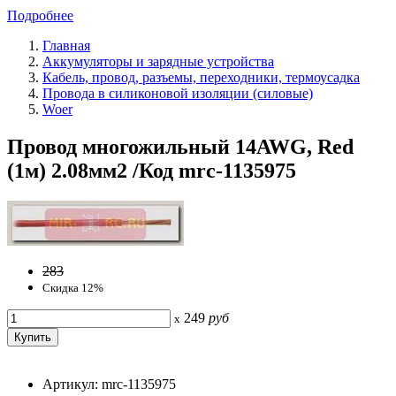
Подробнее
Главная
Аккумуляторы и зарядные устройства
Кабель, провод, разъемы, переходники, термоусадка
Провода в силиконовой изоляции (силовые)
Woer
Провод многожильный 14AWG, Red
(1м) 2.08мм2 /Код mrc-1135975
283
Скидка 12%
249
руб
x
Артикул: mrc-1135975