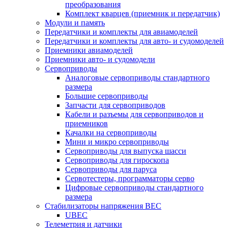
преобразования
Комплект кварцев (приемник и передатчик)
Модули и память
Передатчики и комплекты для авиамоделей
Передатчики и комплекты для авто- и судомоделей
Приемники авиамоделей
Приемники авто- и судомодели
Сервоприводы
Аналоговые сервоприводы стандартного
размера
Большие сервоприводы
Запчасти для сервоприводов
Кабели и разъемы для сервоприводов и
приемников
Качалки на сервоприводы
Мини и микро сервоприводы
Сервоприводы для выпуска шасси
Сервоприводы для гироскопа
Сервоприводы для паруса
Сервотестеры, программаторы серво
Цифровые сервоприводы стандартного
размера
Стабилизаторы напряжения BEC
UBEC
Телеметрия и датчики