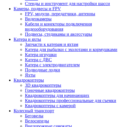
Стенды и инструмент для настройки шасси
Камеры, подвесы и FPV
FPV, модули, передатчики, антенны
Видеокамеры
Кабели и конекторы подключения
видеооборудования
Подвесы, стедикамы и аксессуары
Катера и яхты
Запчасти к катерам и яхтам
Катера для рыбалки с эхолотами и кормушками
Катера игрушки
Катера с ДВС
Катера с электродвигателем
Подводные лодки
Яхты
Квадрокоптеры
3D квадрокоптеры
Гоночные квадрокоптеры
Квадрокоптеры для начинающих
Квадрокоптеры профессиональные для съемки
Квадрокоптеры с камерой
Колесный транспорт
Беговелы
Велосипеды
Внедорожные самокаты