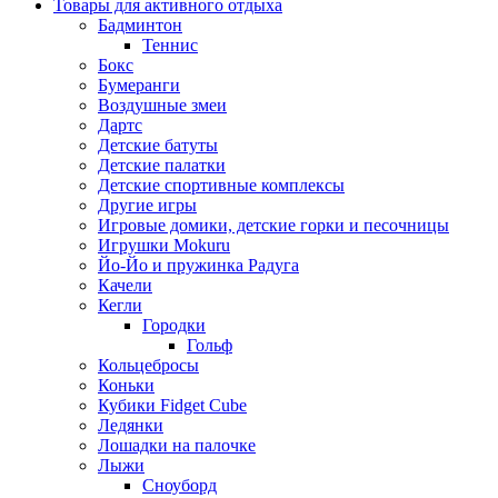
Товары для активного отдыха
Бадминтон
Теннис
Бокс
Бумеранги
Воздушные змеи
Дартс
Детские батуты
Детские палатки
Детские спортивные комплексы
Другие игры
Игровые домики, детские горки и песочницы
Игрушки Mokuru
Йо-Йо и пружинка Радуга
Качели
Кегли
Городки
Гольф
Кольцебросы
Коньки
Кубики Fidget Cube
Ледянки
Лошадки на палочке
Лыжи
Сноуборд