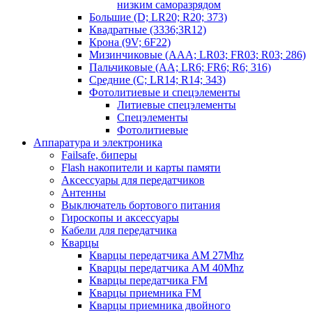
низким саморазрядом
Большие (D; LR20; R20; 373)
Квадратные (3336;3R12)
Крона (9V; 6F22)
Мизинчиковые (AAA; LR03; FR03; R03; 286)
Пальчиковые (AA; LR6; FR6; R6; 316)
Средние (C; LR14; R14; 343)
Фотолитиевые и спецэлементы
Литиевые спецэлементы
Спецэлементы
Фотолитиевые
Аппаратура и электроника
Failsafe, биперы
Flash накопители и карты памяти
Аксессуары для передатчиков
Антенны
Выключатель бортового питания
Гироскопы и аксессуары
Кабели для передатчика
Кварцы
Кварцы передатчика AM 27Mhz
Кварцы передатчика AM 40Mhz
Кварцы передатчика FM
Кварцы приемника FM
Кварцы приемника двойного