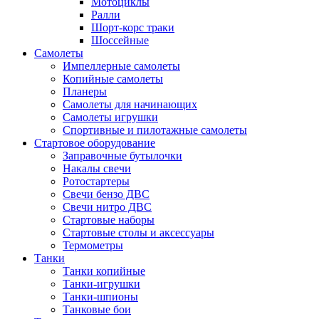
Мотоциклы
Ралли
Шорт-корс траки
Шоссейные
Самолеты
Импеллерные самолеты
Копийные самолеты
Планеры
Самолеты для начинающих
Самолеты игрушки
Спортивные и пилотажные самолеты
Стартовое оборудование
Заправочные бутылочки
Накалы свечи
Ротостартеры
Свечи бензо ДВС
Свечи нитро ДВС
Стартовые наборы
Стартовые столы и аксессуары
Термометры
Танки
Танки копийные
Танки-игрушки
Танки-шпионы
Танковые бои