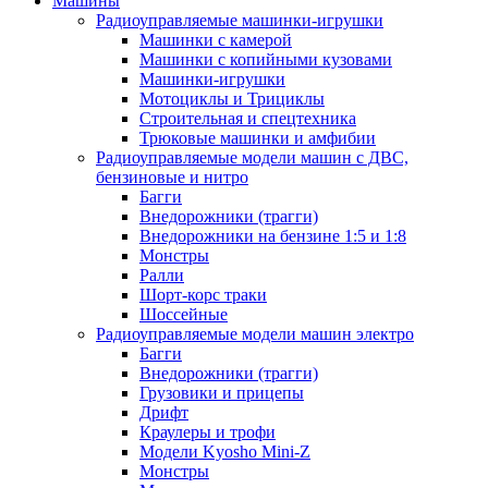
Машины
Радиоуправляемые машинки-игрушки
Машинки с камерой
Машинки с копийными кузовами
Машинки-игрушки
Мотоциклы и Трициклы
Строительная и спецтехника
Трюковые машинки и амфибии
Радиоуправляемые модели машин с ДВС,
бензиновые и нитро
Багги
Внедорожники (трагги)
Внедорожники на бензине 1:5 и 1:8
Монстры
Ралли
Шорт-корс траки
Шоссейные
Радиоуправляемые модели машин электро
Багги
Внедорожники (трагги)
Грузовики и прицепы
Дрифт
Краулеры и трофи
Модели Kyosho Mini-Z
Монстры