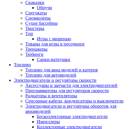
Скакалки
Обручи
Снегокаты
Снежколепы
Сухие бассейны
Твистеры
Тир
Игры с мишенью
Товары для игры в песочнице
Тренажеры
Тюбинги
Санки-ватрушки
Топливо
Топливо для авиа моделей и катеров
Топливо для автомоделей
Электродвигатели и регуляторы скорости
Аксессуары и запчасти для электродвигателей
Программаторы для регуляторов скорости
Радиаторы и вентиляторы
Сенсорные кабели, конденсаторы и выключатели
Электродвигатели и регуляторы оборотов для
авиамоделей
Бесколлекторные электродвигатели
Импеллеры
Коллекторные электродвигатели