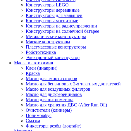
Конструкторы LEGO
Конструкторы деревянные
Конструкторы для малышей
Конструкторы магнитные
Конструкторы на радиоуправлении
Конструкторы на солнечной батарее
Металлические конструкторы
Мягкие конструкторы
Пластмассовые конструкторы
Робототехника
Электронный конструктор
Масла и автохимия
Клеи (циакрин)
Краска
Масло для амортизаторов
Масло для бензиновых 2-х тактных двигателей
Масло для воздушных фильтров
Масло для дифференциалов
Масло для нитрометана
Масло для хранения ДВС (After Run Oil)
Очистители (клинеры)
Полиморфус
Смазка
Фиксаторы резбы (локтайт)