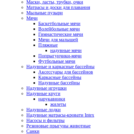
Маски, ласты, трубки, очки
Матрасы и доски для плавания
Мыльные пузыри
Мячи
Баскетбольные мячи
Волейбольные мячи
Гимнастические мячи
Мячи для малышей
Пляжные
надувные мячи
Попрыгунчики-мячи
Футбольные мячи
Надувные и каркасные бассейны
Аксессуары для бассейнов
Каркасные бассейны
Надувные бассейны
Надувные игрушки
Надувные круги
нарукавники
жилеты
Надувные лодки
Надувные матрасы-кровати Intex
Насосы и фильтры
Резиновые прыгуны животные
Санки