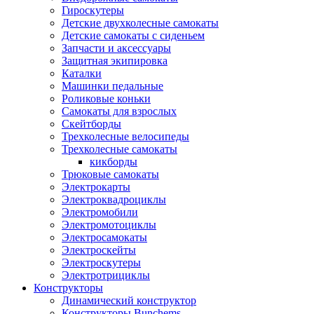
Гироскутеры
Детские двухколесные самокаты
Детские самокаты с сиденьем
Запчасти и аксессуары
Защитная экипировка
Каталки
Машинки педальные
Роликовые коньки
Самокаты для взрослых
Скейтборды
Трехколесные велосипеды
Трехколесные самокаты
кикборды
Трюковые самокаты
Электрокарты
Электроквадроциклы
Электромобили
Электромотоциклы
Электросамокаты
Электроскейты
Электроскутеры
Электротрициклы
Конструкторы
Динамический конструктор
Конструкторы Bunchems