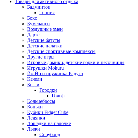
Товары для активного отдыха
Бадминтон
Теннис
Бокс
Бумеранги
Воздушные змеи
Дартс
Детские батуты
Детские палатки
Детские спортивные комплексы
Другие игры
Игровые домики, детские горки и песочницы
Игрушки Mokuru
Йо-Йо и пружинка Радуга
Качели
Кегли
Городки
Гольф
Кольцебросы
Коньки
Кубики Fidget Cube
Ледянки
Лошадки на палочке
Лыжи
Сноуборд