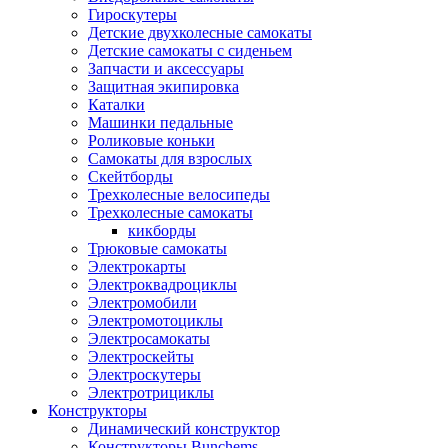
Гироскутеры
Детские двухколесные самокаты
Детские самокаты с сиденьем
Запчасти и аксессуары
Защитная экипировка
Каталки
Машинки педальные
Роликовые коньки
Самокаты для взрослых
Скейтборды
Трехколесные велосипеды
Трехколесные самокаты
кикборды
Трюковые самокаты
Электрокарты
Электроквадроциклы
Электромобили
Электромотоциклы
Электросамокаты
Электроскейты
Электроскутеры
Электротрициклы
Конструкторы
Динамический конструктор
Конструкторы Bunchems