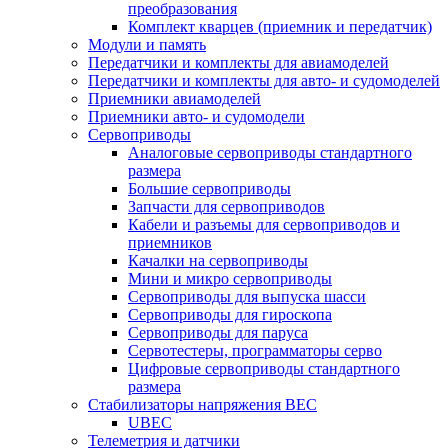
преобразования
Комплект кварцев (приемник и передатчик)
Модули и память
Передатчики и комплекты для авиамоделей
Передатчики и комплекты для авто- и судомоделей
Приемники авиамоделей
Приемники авто- и судомодели
Сервоприводы
Аналоговые сервоприводы стандартного
размера
Большие сервоприводы
Запчасти для сервоприводов
Кабели и разъемы для сервоприводов и
приемников
Качалки на сервоприводы
Мини и микро сервоприводы
Сервоприводы для выпуска шасси
Сервоприводы для гироскопа
Сервоприводы для паруса
Сервотестеры, программаторы серво
Цифровые сервоприводы стандартного
размера
Стабилизаторы напряжения BEC
UBEC
Телеметрия и датчики