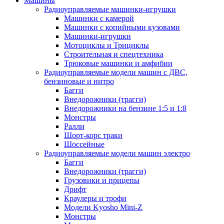
Машины
Радиоуправляемые машинки-игрушки
Машинки с камерой
Машинки с копийными кузовами
Машинки-игрушки
Мотоциклы и Трициклы
Строительная и спецтехника
Трюковые машинки и амфибии
Радиоуправляемые модели машин с ДВС,
бензиновые и нитро
Багги
Внедорожники (трагги)
Внедорожники на бензине 1:5 и 1:8
Монстры
Ралли
Шорт-корс траки
Шоссейные
Радиоуправляемые модели машин электро
Багги
Внедорожники (трагги)
Грузовики и прицепы
Дрифт
Краулеры и трофи
Модели Kyosho Mini-Z
Монстры