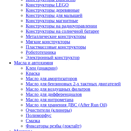
Конструкторы LEGO
Конструкторы деревянные
Конструкторы для малышей
Конструкторы магнитные
Конструкторы на радиоуправлении
Конструкторы на солнечной батарее
Металлические конструкторы
Мягкие конструкторы
Пластмассовые конструкторы
Робототехника
Электронный конструктор
Масла и автохимия
Клеи (циакрин)
Краска
Масло для амортизаторов
Масло для бензиновых 2-х тактных двигателей
Масло для воздушных фильтров
Масло для дифференциалов
Масло для нитрометана
Масло для хранения ДВС (After Run Oil)
Очистители (клинеры)
Полиморфус
Смазка
Фиксаторы резбы (локтайт)