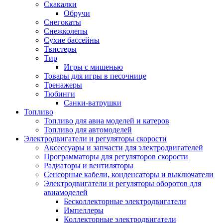
Скакалки
Обручи
Снегокаты
Снежколепы
Сухие бассейны
Твистеры
Тир
Игры с мишенью
Товары для игры в песочнице
Тренажеры
Тюбинги
Санки-ватрушки
Топливо
Топливо для авиа моделей и катеров
Топливо для автомоделей
Электродвигатели и регуляторы скорости
Аксессуары и запчасти для электродвигателей
Программаторы для регуляторов скорости
Радиаторы и вентиляторы
Сенсорные кабели, конденсаторы и выключатели
Электродвигатели и регуляторы оборотов для
авиамоделей
Бесколлекторные электродвигатели
Импеллеры
Коллекторные электродвигатели