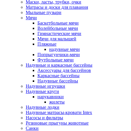
Маски, ласты, трубки, очки
Матрасы и доски для плавания
Мыльные пузыри
Мячи
Баскетбольные мячи
Волейбольные мячи
Гимнастические мячи
Мячи для малышей
Пляжные
надувные мячи
Попрыгунчики-мячи
Футбольные мячи
Надувные и каркасные бассейны
Аксессуары для бассейнов
Каркасные бассейны
Надувные бассейны
Надувные игрушки
Надувные круги
нарукавники
жилеты
Надувные лодки
Надувные матрасы-кровати Intex
Насосы и фильтры
Резиновые прыгуны животные
Санки