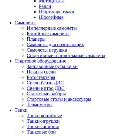
Мотоциклы
Ралли
Шорт-корс траки
Шоссейные
Самолеты
Импеллерные самолеты
Копийные самолеты
Планеры
Самолеты для начинающих
Самолеты игрушки
Спортивные и пилотажные самолеты
Стартовое оборудование
Заправочные бутылочки
Накалы свечи
Ротостартеры
Свечи бензо ДВС
Свечи нитро ДВС
Стартовые наборы
Стартовые столы и аксессуары
Термометры
Танки
Танки копийные
Танки-игрушки
Танки-шпионы
Танковые бои