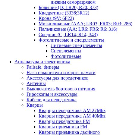
низким саморазрядом
Большие (D; LR20; R20; 373)
Квадратные (3336;3R12)
Крона (9V; 6F22)
Мизинчиковые (AAA; LR03; FR03; R03; 286)
Пальчиковые (AA; LR6; FR6; R6; 316)
Средние (C; LR14; R14; 343)
Фотолитиевые и спецэлементы
Литиевые спецэлементы
Спецэлементы
Фотолитиевые
Аппаратура и электроника
Failsafe, биперы
Flash накопители и карты памяти
Аксессуары для передатчиков
Антенны
Выключатель бортового питания
Гироскопы и аксессуары
Кабели для передатчика
Кварцы
Кварцы передатчика AM 27Mhz
Кварцы передатчика AM 40Mhz
Кварцы передатчика FM
Кварцы приемника FM
Кварцы приемника двойного