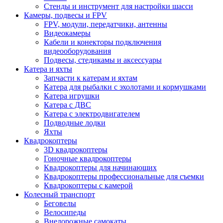
Стенды и инструмент для настройки шасси
Камеры, подвесы и FPV
FPV, модули, передатчики, антенны
Видеокамеры
Кабели и конекторы подключения
видеооборудования
Подвесы, стедикамы и аксессуары
Катера и яхты
Запчасти к катерам и яхтам
Катера для рыбалки с эхолотами и кормушками
Катера игрушки
Катера с ДВС
Катера с электродвигателем
Подводные лодки
Яхты
Квадрокоптеры
3D квадрокоптеры
Гоночные квадрокоптеры
Квадрокоптеры для начинающих
Квадрокоптеры профессиональные для съемки
Квадрокоптеры с камерой
Колесный транспорт
Беговелы
Велосипеды
Внедорожные самокаты