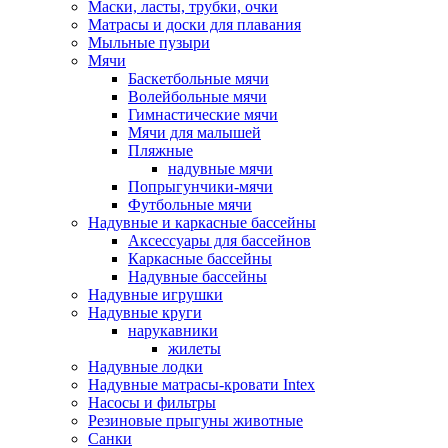
Маски, ласты, трубки, очки
Матрасы и доски для плавания
Мыльные пузыри
Мячи
Баскетбольные мячи
Волейбольные мячи
Гимнастические мячи
Мячи для малышей
Пляжные
надувные мячи
Попрыгунчики-мячи
Футбольные мячи
Надувные и каркасные бассейны
Аксессуары для бассейнов
Каркасные бассейны
Надувные бассейны
Надувные игрушки
Надувные круги
нарукавники
жилеты
Надувные лодки
Надувные матрасы-кровати Intex
Насосы и фильтры
Резиновые прыгуны животные
Санки