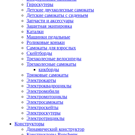
Гироскутеры
Детские двухколесные самокаты
Детские самокаты с сиденьем
Запчасти и аксессуары
Защитная экипировка
Каталки
Машинки педальные
Роликовые коньки
Самокаты для взрослых
Скейтборды
Трехколесные велосипеды
Трехколесные самокаты
кикборды
Трюковые самокаты
Электрокарты
Электроквадроциклы
Электромобили
Электромотоциклы
Электросамокаты
Электроскейты
Электроскутеры
Электротрициклы
Конструкторы
Динамический конструктор
Конструкторы Bunchems