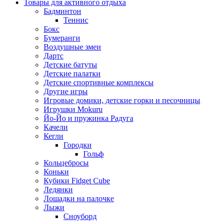
Товары для активного отдыха
Бадминтон
Теннис
Бокс
Бумеранги
Воздушные змеи
Дартс
Детские батуты
Детские палатки
Детские спортивные комплексы
Другие игры
Игровые домики, детские горки и песочницы
Игрушки Mokuru
Йо-Йо и пружинка Радуга
Качели
Кегли
Городки
Гольф
Кольцебросы
Коньки
Кубики Fidget Cube
Ледянки
Лошадки на палочке
Лыжи
Сноуборд