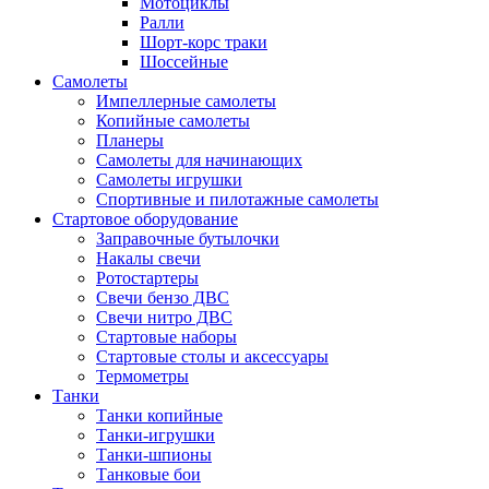
Мотоциклы
Ралли
Шорт-корс траки
Шоссейные
Самолеты
Импеллерные самолеты
Копийные самолеты
Планеры
Самолеты для начинающих
Самолеты игрушки
Спортивные и пилотажные самолеты
Стартовое оборудование
Заправочные бутылочки
Накалы свечи
Ротостартеры
Свечи бензо ДВС
Свечи нитро ДВС
Стартовые наборы
Стартовые столы и аксессуары
Термометры
Танки
Танки копийные
Танки-игрушки
Танки-шпионы
Танковые бои