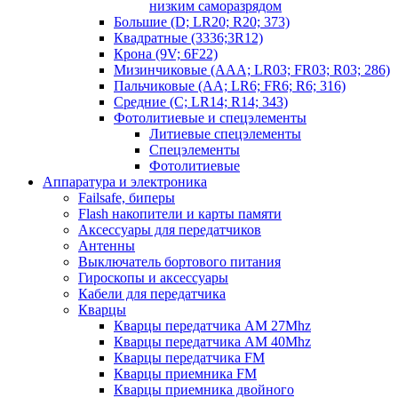
низким саморазрядом
Большие (D; LR20; R20; 373)
Квадратные (3336;3R12)
Крона (9V; 6F22)
Мизинчиковые (AAA; LR03; FR03; R03; 286)
Пальчиковые (AA; LR6; FR6; R6; 316)
Средние (C; LR14; R14; 343)
Фотолитиевые и спецэлементы
Литиевые спецэлементы
Спецэлементы
Фотолитиевые
Аппаратура и электроника
Failsafe, биперы
Flash накопители и карты памяти
Аксессуары для передатчиков
Антенны
Выключатель бортового питания
Гироскопы и аксессуары
Кабели для передатчика
Кварцы
Кварцы передатчика AM 27Mhz
Кварцы передатчика AM 40Mhz
Кварцы передатчика FM
Кварцы приемника FM
Кварцы приемника двойного