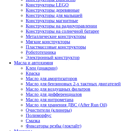
Конструкторы LEGO
Конструкторы деревянные
Конструкторы для малышей
Конструкторы магнитные
Конструкторы на радиоуправлении
Конструкторы на солнечной батарее
Металлические конструкторы
Мягкие конструкторы
Пластмассовые конструкторы
Робототехника
Электронный конструктор
Масла и автохимия
Клеи (циакрин)
Краска
Масло для амортизаторов
Масло для бензиновых 2-х тактных двигателей
Масло для воздушных фильтров
Масло для дифференциалов
Масло для нитрометана
Масло для хранения ДВС (After Run Oil)
Очистители (клинеры)
Полиморфус
Смазка
Фиксаторы резбы (локтайт)