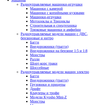
Машины
Радиоуправляемые машинки-игрушки
Машинки с камерой
Машинки с копийными кузовами
Машинки-игрушки
Мотоциклы и Трициклы
Строительная и спецтехника
Трюковые машинки и амфибии
Радиоуправляемые модели машин с ДВС,
бензиновые и нитро
Багги
Внедорожники (трагги)
Внедорожники на бензине 1:5 и 1:8
Монстры
Ралли
Шорт-корс траки
Шоссейные
Радиоуправляемые модели машин электро
Багги
Внедорожники (трагги)
Грузовики и прицепы
Дрифт
Краулеры и трофи
Модели Kyosho Mini-Z
Монстры