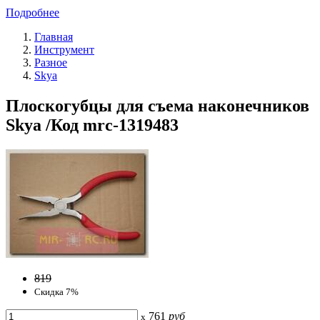
Подробнее
Главная
Инструмент
Разное
Skya
Плоскогубцы для съема наконечников
Skya /Код mrc-1319483
819
Скидка 7%
761
руб
x