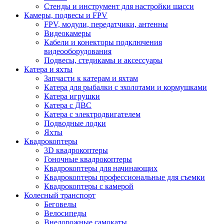
Стенды и инструмент для настройки шасси
Камеры, подвесы и FPV
FPV, модули, передатчики, антенны
Видеокамеры
Кабели и конекторы подключения
видеооборудования
Подвесы, стедикамы и аксессуары
Катера и яхты
Запчасти к катерам и яхтам
Катера для рыбалки с эхолотами и кормушками
Катера игрушки
Катера с ДВС
Катера с электродвигателем
Подводные лодки
Яхты
Квадрокоптеры
3D квадрокоптеры
Гоночные квадрокоптеры
Квадрокоптеры для начинающих
Квадрокоптеры профессиональные для съемки
Квадрокоптеры с камерой
Колесный транспорт
Беговелы
Велосипеды
Внедорожные самокаты