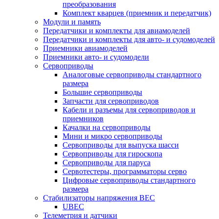
преобразования
Комплект кварцев (приемник и передатчик)
Модули и память
Передатчики и комплекты для авиамоделей
Передатчики и комплекты для авто- и судомоделей
Приемники авиамоделей
Приемники авто- и судомодели
Сервоприводы
Аналоговые сервоприводы стандартного
размера
Большие сервоприводы
Запчасти для сервоприводов
Кабели и разъемы для сервоприводов и
приемников
Качалки на сервоприводы
Мини и микро сервоприводы
Сервоприводы для выпуска шасси
Сервоприводы для гироскопа
Сервоприводы для паруса
Сервотестеры, программаторы серво
Цифровые сервоприводы стандартного
размера
Стабилизаторы напряжения BEC
UBEC
Телеметрия и датчики