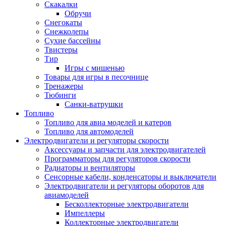
Скакалки
Обручи
Снегокаты
Снежколепы
Сухие бассейны
Твистеры
Тир
Игры с мишенью
Товары для игры в песочнице
Тренажеры
Тюбинги
Санки-ватрушки
Топливо
Топливо для авиа моделей и катеров
Топливо для автомоделей
Электродвигатели и регуляторы скорости
Аксессуары и запчасти для электродвигателей
Программаторы для регуляторов скорости
Радиаторы и вентиляторы
Сенсорные кабели, конденсаторы и выключатели
Электродвигатели и регуляторы оборотов для
авиамоделей
Бесколлекторные электродвигатели
Импеллеры
Коллекторные электродвигатели