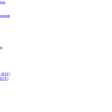
ера
мников
ра
ы RTF)
 KIT)