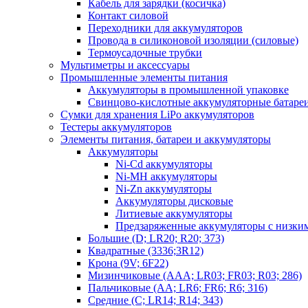
Кабель для зарядки (косичка)
Контакт силовой
Переходники для аккумуляторов
Провода в силиконовой изоляции (силовые)
Термоусадочные трубки
Мультиметры и аксессуары
Промышленные элементы питания
Аккумуляторы в промышленной упаковке
Свинцово-кислотные аккумуляторные батаре
Сумки для хранения LiPo аккумуляторов
Тестеры аккумуляторов
Элементы питания, батареи и аккумуляторы
Аккумуляторы
Ni-Cd аккумуляторы
Ni-MH аккумуляторы
Ni-Zn аккумуляторы
Аккумуляторы дисковые
Литиевые аккумуляторы
Предзаряженные аккумуляторы с низки
Большие (D; LR20; R20; 373)
Квадратные (3336;3R12)
Крона (9V; 6F22)
Мизинчиковые (AAA; LR03; FR03; R03; 286)
Пальчиковые (AA; LR6; FR6; R6; 316)
Средние (C; LR14; R14; 343)