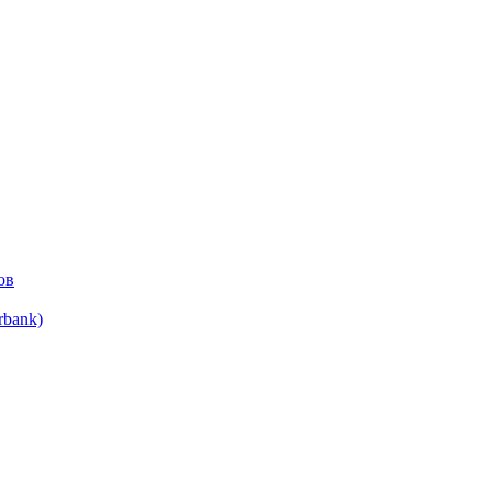
ов
bank)