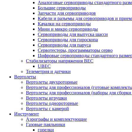
Аналоговые сервоприводы стандартного разм
Большие сервоприводы
Запчасти для сервоприводов
Кабели и разъемы для сервоприводов и прие
Качалки на сервоприводы
Мини и микро сервоприводы
Сервоприводы для выпуска шасси
Сервоприводы для гироскопа
Сервоприводы для паруса
Сервотестеры, программаторы серво
Цифровые сервоприводы стандартного разме
Стабилизаторы напряжения BEC
UBEC
Телеметрия и датчики
Вертолеты
Вертолеты двухроторные
Вертолеты для профессионалов (готовые комплект
Вертолеты для профессионалов (наборы для сборки
Вертолеты игрушки
Вертолеты однороторные
Вертолеты с камерой
Инструмент
Аэрографы и комплектующие
Газовые паяльники
горелки