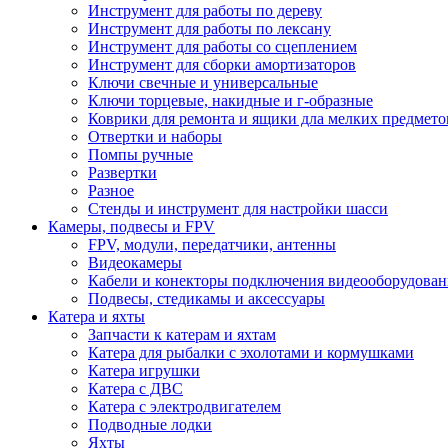
Инструмент для работы по дереву
Инструмент для работы по лексану
Инструмент для работы со сцеплением
Инструмент для сборки амортизаторов
Ключи свечные и универсальные
Ключи торцевые, накидные и г-образные
Коврики для ремонта и ящики дла мелких предмето
Отвертки и наборы
Помпы ручные
Развертки
Разное
Стенды и инструмент для настройки шасси
Камеры, подвесы и FPV
FPV, модули, передатчики, антенны
Видеокамеры
Кабели и конекторы подключения видеооборудован
Подвесы, стедикамы и аксессуары
Катера и яхты
Запчасти к катерам и яхтам
Катера для рыбалки с эхолотами и кормушками
Катера игрушки
Катера с ДВС
Катера с электродвигателем
Подводные лодки
Яхты