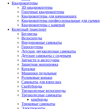
Квадрокоптеры
3D квадрокоптеры
Гоночные квадрокоптеры
Квадрокоптеры для начинающих
Квадрокоптеры профессиональные для съемки
Квадрокоптеры с камерой
Колесный транспорт
Беговелы
Велосипеды
Внедорожные самокаты
Гироскутеры
Детские двухколесные самокаты
Детские самокаты с сиденьем
Запчасти и аксессуары
Защитная экипировка
Каталки
Машинки педальные
Роликовые коньки
Самокаты для взрослых
Скейтборды
Трехколесные велосипеды
Трехколесные самокаты
кикборды
Трюковые самокаты
Электрокарты