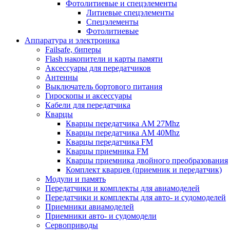
Фотолитиевые и спецэлементы
Литиевые спецэлементы
Спецэлементы
Фотолитиевые
Аппаратура и электроника
Failsafe, биперы
Flash накопители и карты памяти
Аксессуары для передатчиков
Антенны
Выключатель бортового питания
Гироскопы и аксессуары
Кабели для передатчика
Кварцы
Кварцы передатчика AM 27Mhz
Кварцы передатчика AM 40Mhz
Кварцы передатчика FM
Кварцы приемника FM
Кварцы приемника двойного преобразования
Комплект кварцев (приемник и передатчик)
Модули и память
Передатчики и комплекты для авиамоделей
Передатчики и комплекты для авто- и судомоделей
Приемники авиамоделей
Приемники авто- и судомодели
Сервоприводы