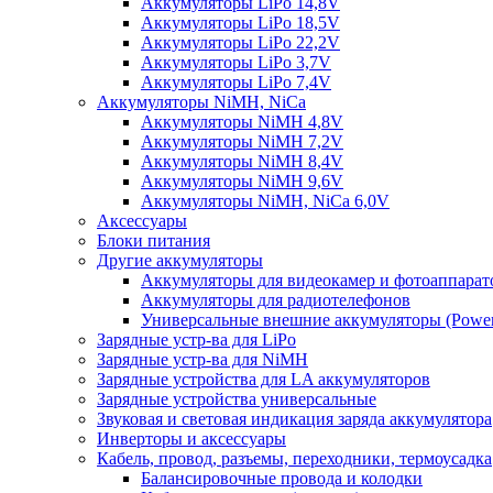
Аккумуляторы LiPo 14,8V
Аккумуляторы LiPo 18,5V
Аккумуляторы LiPo 22,2V
Аккумуляторы LiPo 3,7V
Аккумуляторы LiPo 7,4V
Аккумуляторы NiMH, NiCa
Аккумуляторы NiMH 4,8V
Аккумуляторы NiMH 7,2V
Аккумуляторы NiMH 8,4V
Аккумуляторы NiMH 9,6V
Аккумуляторы NiMH, NiCa 6,0V
Аксессуары
Блоки питания
Другие аккумуляторы
Аккумуляторы для видеокамер и фотоаппарат
Аккумуляторы для радиотелефонов
Универсальные внешние аккумуляторы (Power
Зарядные устр-ва для LiPo
Зарядные устр-ва для NiMH
Зарядные устройства для LA аккумуляторов
Зарядные устройства универсальные
Звуковая и световая индикация заряда аккумулятора
Инверторы и аксессуары
Кабель, провод, разъемы, переходники, термоусадка
Балансировочные провода и колодки