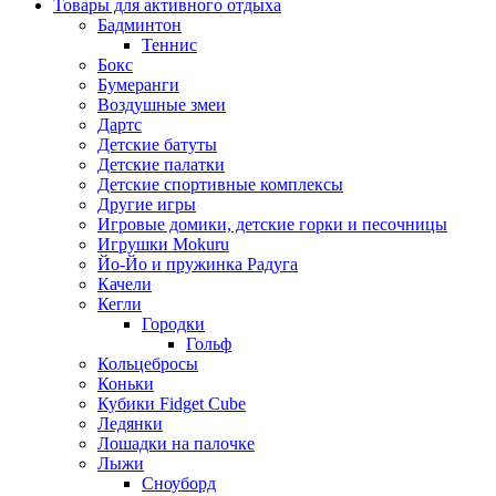
Товары для активного отдыха
Бадминтон
Теннис
Бокс
Бумеранги
Воздушные змеи
Дартс
Детские батуты
Детские палатки
Детские спортивные комплексы
Другие игры
Игровые домики, детские горки и песочницы
Игрушки Mokuru
Йо-Йо и пружинка Радуга
Качели
Кегли
Городки
Гольф
Кольцебросы
Коньки
Кубики Fidget Cube
Ледянки
Лошадки на палочке
Лыжи
Сноуборд