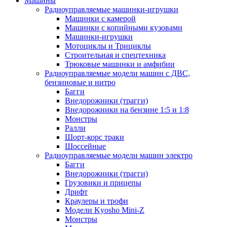
Машины
Радиоуправляемые машинки-игрушки
Машинки с камерой
Машинки с копийными кузовами
Машинки-игрушки
Мотоциклы и Трициклы
Строительная и спецтехника
Трюковые машинки и амфибии
Радиоуправляемые модели машин с ДВС,
бензиновые и нитро
Багги
Внедорожники (трагги)
Внедорожники на бензине 1:5 и 1:8
Монстры
Ралли
Шорт-корс траки
Шоссейные
Радиоуправляемые модели машин электро
Багги
Внедорожники (трагги)
Грузовики и прицепы
Дрифт
Краулеры и трофи
Модели Kyosho Mini-Z
Монстры