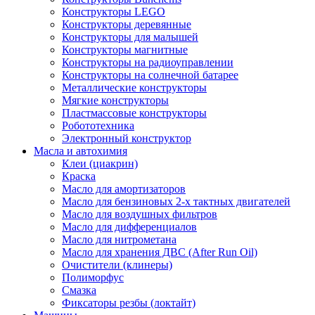
Конструкторы LEGO
Конструкторы деревянные
Конструкторы для малышей
Конструкторы магнитные
Конструкторы на радиоуправлении
Конструкторы на солнечной батарее
Металлические конструкторы
Мягкие конструкторы
Пластмассовые конструкторы
Робототехника
Электронный конструктор
Масла и автохимия
Клеи (циакрин)
Краска
Масло для амортизаторов
Масло для бензиновых 2-х тактных двигателей
Масло для воздушных фильтров
Масло для дифференциалов
Масло для нитрометана
Масло для хранения ДВС (After Run Oil)
Очистители (клинеры)
Полиморфус
Смазка
Фиксаторы резбы (локтайт)