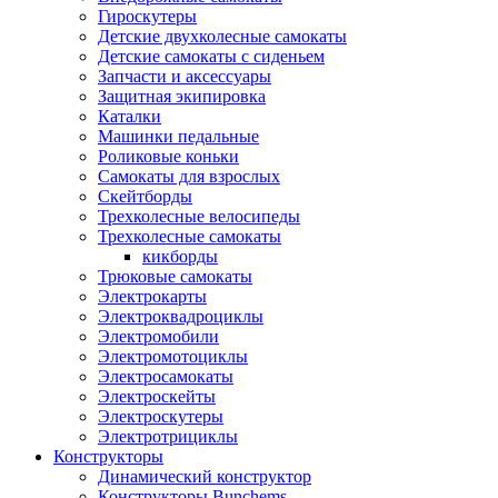
Гироскутеры
Детские двухколесные самокаты
Детские самокаты с сиденьем
Запчасти и аксессуары
Защитная экипировка
Каталки
Машинки педальные
Роликовые коньки
Самокаты для взрослых
Скейтборды
Трехколесные велосипеды
Трехколесные самокаты
кикборды
Трюковые самокаты
Электрокарты
Электроквадроциклы
Электромобили
Электромотоциклы
Электросамокаты
Электроскейты
Электроскутеры
Электротрициклы
Конструкторы
Динамический конструктор
Конструкторы Bunchems