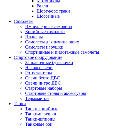
Мотоциклы
Ралли
Шорт-корс траки
Шоссейные
Самолеты
Импеллерные самолеты
Копийные самолеты
Планеры
Самолеты для начинающих
Самолеты игрушки
Спортивные и пилотажные самолеты
Стартовое оборудование
Заправочные бутылочки
Накалы свечи
Ротостартеры
Свечи бензо ДВС
Свечи нитро ДВС
Стартовые наборы
Стартовые столы и аксессуары
Термометры
Танки
Танки копийные
Танки-игрушки
Танки-шпионы
Танковые бои