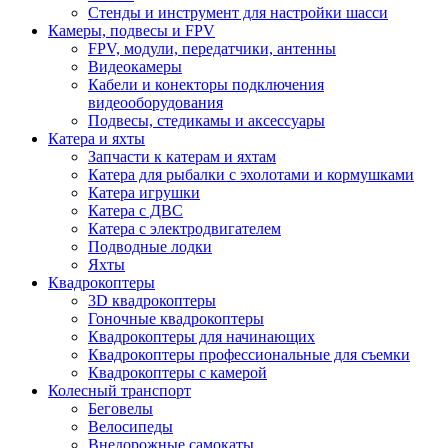
Стенды и инструмент для настройки шасси
Камеры, подвесы и FPV
FPV, модули, передатчики, антенны
Видеокамеры
Кабели и конекторы подключения
видеооборудования
Подвесы, стедикамы и аксессуары
Катера и яхты
Запчасти к катерам и яхтам
Катера для рыбалки с эхолотами и кормушками
Катера игрушки
Катера с ДВС
Катера с электродвигателем
Подводные лодки
Яхты
Квадрокоптеры
3D квадрокоптеры
Гоночные квадрокоптеры
Квадрокоптеры для начинающих
Квадрокоптеры профессиональные для съемки
Квадрокоптеры с камерой
Колесный транспорт
Беговелы
Велосипеды
Внедорожные самокаты