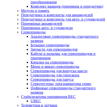
преобразования
Комплект кварцев (приемник и передатчик)
Модули и память
Передатчики и комплекты для авиамоделей
Передатчики и комплекты для авто- и судомоделей
Приемники авиамоделей
Приемники авто- и судомодели
Сервоприводы
Аналоговые сервоприводы стандартного
размера
Большие сервоприводы
Запчасти для сервоприводов
Кабели и разъемы для сервоприводов и
приемников
Качалки на сервоприводы
Мини и микро сервоприводы
Сервоприводы для выпуска шасси
Сервоприводы для гироскопа
Сервоприводы для паруса
Сервотестеры, программаторы серво
Цифровые сервоприводы стандартного
размера
Стабилизаторы напряжения BEC
UBEC
Телеметрия и датчики