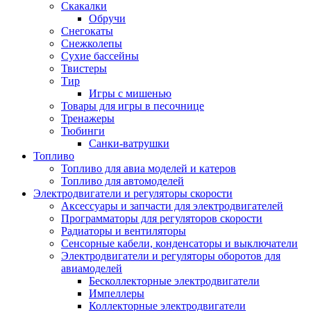
Скакалки
Обручи
Снегокаты
Снежколепы
Сухие бассейны
Твистеры
Тир
Игры с мишенью
Товары для игры в песочнице
Тренажеры
Тюбинги
Санки-ватрушки
Топливо
Топливо для авиа моделей и катеров
Топливо для автомоделей
Электродвигатели и регуляторы скорости
Аксессуары и запчасти для электродвигателей
Программаторы для регуляторов скорости
Радиаторы и вентиляторы
Сенсорные кабели, конденсаторы и выключатели
Электродвигатели и регуляторы оборотов для
авиамоделей
Бесколлекторные электродвигатели
Импеллеры
Коллекторные электродвигатели