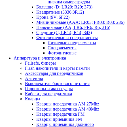
низким саморазрядом
Большие (D; LR20; R20; 373)
Квадратные (3336;3R12)
Крона (9V; 6F22)
Мизинчиковые (AAA; LR03; FR03; R03; 286)
Пальчиковые (AA; LR6; FR6; R6; 316)
Средние (C; LR14; R14; 343)
Фотолитиевые и спецэлементы
Литиевые спецэлементы
Спецэлементы
Фотолитиевые
Аппаратура и электроника
Failsafe, биперы
Flash накопители и карты памяти
Аксессуары для передатчиков
Антенны
Выключатель бортового питания
Гироскопы и аксессуары
Кабели для передатчика
Кварцы
Кварцы передатчика AM 27Mhz
Кварцы передатчика AM 40Mhz
Кварцы передатчика FM
Кварцы приемника FM
Кварцы приемника двойного