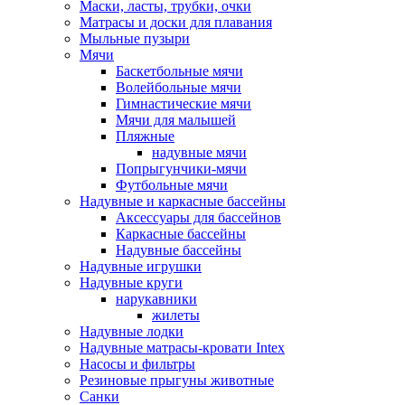
Маски, ласты, трубки, очки
Матрасы и доски для плавания
Мыльные пузыри
Мячи
Баскетбольные мячи
Волейбольные мячи
Гимнастические мячи
Мячи для малышей
Пляжные
надувные мячи
Попрыгунчики-мячи
Футбольные мячи
Надувные и каркасные бассейны
Аксессуары для бассейнов
Каркасные бассейны
Надувные бассейны
Надувные игрушки
Надувные круги
нарукавники
жилеты
Надувные лодки
Надувные матрасы-кровати Intex
Насосы и фильтры
Резиновые прыгуны животные
Санки