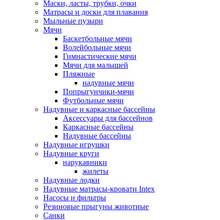
Маски, ласты, трубки, очки
Матрасы и доски для плавания
Мыльные пузыри
Мячи
Баскетбольные мячи
Волейбольные мячи
Гимнастические мячи
Мячи для малышей
Пляжные
надувные мячи
Попрыгунчики-мячи
Футбольные мячи
Надувные и каркасные бассейны
Аксессуары для бассейнов
Каркасные бассейны
Надувные бассейны
Надувные игрушки
Надувные круги
нарукавники
жилеты
Надувные лодки
Надувные матрасы-кровати Intex
Насосы и фильтры
Резиновые прыгуны животные
Санки