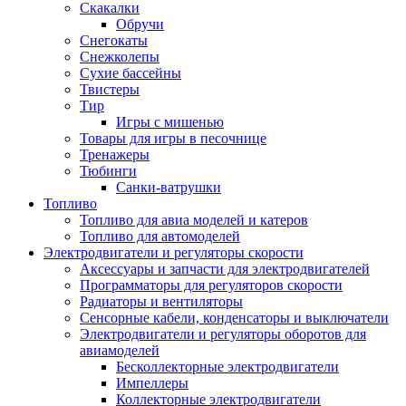
Скакалки
Обручи
Снегокаты
Снежколепы
Сухие бассейны
Твистеры
Тир
Игры с мишенью
Товары для игры в песочнице
Тренажеры
Тюбинги
Санки-ватрушки
Топливо
Топливо для авиа моделей и катеров
Топливо для автомоделей
Электродвигатели и регуляторы скорости
Аксессуары и запчасти для электродвигателей
Программаторы для регуляторов скорости
Радиаторы и вентиляторы
Сенсорные кабели, конденсаторы и выключатели
Электродвигатели и регуляторы оборотов для
авиамоделей
Бесколлекторные электродвигатели
Импеллеры
Коллекторные электродвигатели