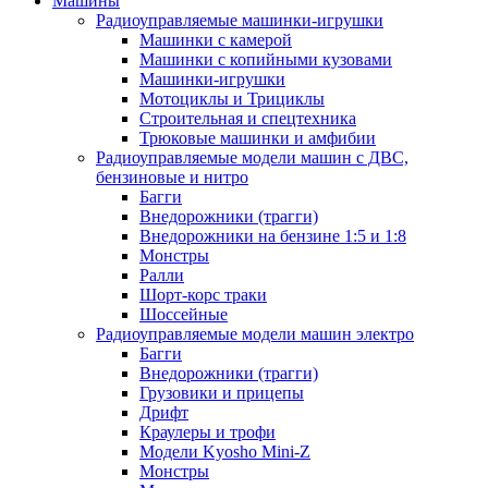
Машины
Радиоуправляемые машинки-игрушки
Машинки с камерой
Машинки с копийными кузовами
Машинки-игрушки
Мотоциклы и Трициклы
Строительная и спецтехника
Трюковые машинки и амфибии
Радиоуправляемые модели машин с ДВС,
бензиновые и нитро
Багги
Внедорожники (трагги)
Внедорожники на бензине 1:5 и 1:8
Монстры
Ралли
Шорт-корс траки
Шоссейные
Радиоуправляемые модели машин электро
Багги
Внедорожники (трагги)
Грузовики и прицепы
Дрифт
Краулеры и трофи
Модели Kyosho Mini-Z
Монстры