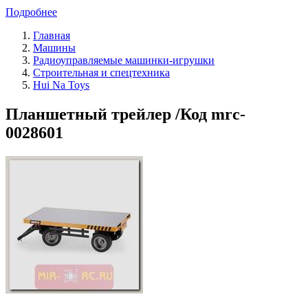
Подробнее
Главная
Машины
Радиоуправляемые машинки-игрушки
Строительная и спецтехника
Hui Na Toys
Планшетный трейлер /Код mrc-
0028601