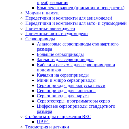
преобразования
Комплект кварцев (приемник и передатчик)
Модули и память
Передатчики и комплекты для авиамоделей
Передатчики и комплекты для авто- и судомоделей
Приемники авиамоделей
Приемники авто- и судомодели
Сервоприводы
Аналоговые сервоприводы стандартного
размера
Большие сервоприводы
Запчасти для сервоприводов
Кабели и разъемы для сервоприводов и
приемников
Качалки на сервоприводы
Мини и микро сервоприводы
Сервоприводы для выпуска шасси
Сервоприводы для гироскопа
Сервоприводы для паруса
Сервотестеры, программаторы серво
Цифровые сервоприводы стандартного
размера
Стабилизаторы напряжения BEC
UBEC
Телеметрия и датчики