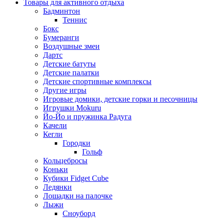
Товары для активного отдыха
Бадминтон
Теннис
Бокс
Бумеранги
Воздушные змеи
Дартс
Детские батуты
Детские палатки
Детские спортивные комплексы
Другие игры
Игровые домики, детские горки и песочницы
Игрушки Mokuru
Йо-Йо и пружинка Радуга
Качели
Кегли
Городки
Гольф
Кольцебросы
Коньки
Кубики Fidget Cube
Ледянки
Лошадки на палочке
Лыжи
Сноуборд