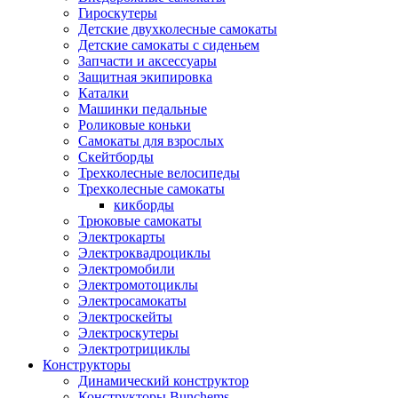
Гироскутеры
Детские двухколесные самокаты
Детские самокаты с сиденьем
Запчасти и аксессуары
Защитная экипировка
Каталки
Машинки педальные
Роликовые коньки
Самокаты для взрослых
Скейтборды
Трехколесные велосипеды
Трехколесные самокаты
кикборды
Трюковые самокаты
Электрокарты
Электроквадроциклы
Электромобили
Электромотоциклы
Электросамокаты
Электроскейты
Электроскутеры
Электротрициклы
Конструкторы
Динамический конструктор
Конструкторы Bunchems