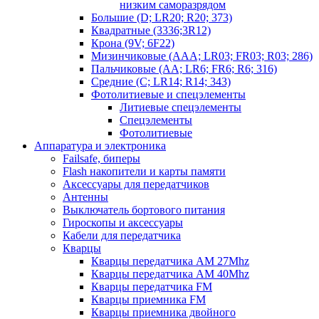
низким саморазрядом
Большие (D; LR20; R20; 373)
Квадратные (3336;3R12)
Крона (9V; 6F22)
Мизинчиковые (AAA; LR03; FR03; R03; 286)
Пальчиковые (AA; LR6; FR6; R6; 316)
Средние (C; LR14; R14; 343)
Фотолитиевые и спецэлементы
Литиевые спецэлементы
Спецэлементы
Фотолитиевые
Аппаратура и электроника
Failsafe, биперы
Flash накопители и карты памяти
Аксессуары для передатчиков
Антенны
Выключатель бортового питания
Гироскопы и аксессуары
Кабели для передатчика
Кварцы
Кварцы передатчика AM 27Mhz
Кварцы передатчика AM 40Mhz
Кварцы передатчика FM
Кварцы приемника FM
Кварцы приемника двойного