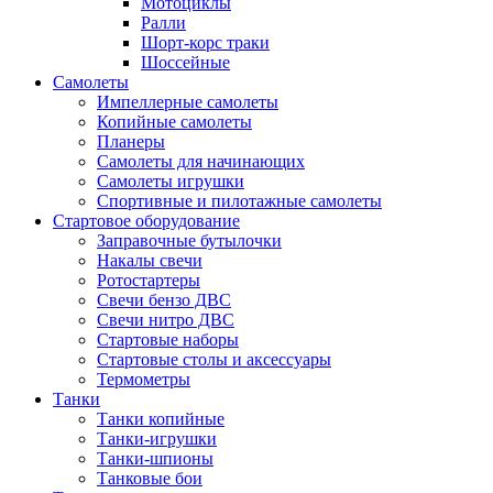
Мотоциклы
Ралли
Шорт-корс траки
Шоссейные
Самолеты
Импеллерные самолеты
Копийные самолеты
Планеры
Самолеты для начинающих
Самолеты игрушки
Спортивные и пилотажные самолеты
Стартовое оборудование
Заправочные бутылочки
Накалы свечи
Ротостартеры
Свечи бензо ДВС
Свечи нитро ДВС
Стартовые наборы
Стартовые столы и аксессуары
Термометры
Танки
Танки копийные
Танки-игрушки
Танки-шпионы
Танковые бои