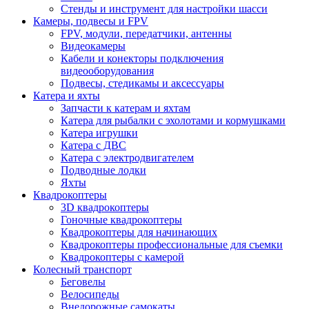
Стенды и инструмент для настройки шасси
Камеры, подвесы и FPV
FPV, модули, передатчики, антенны
Видеокамеры
Кабели и конекторы подключения
видеооборудования
Подвесы, стедикамы и аксессуары
Катера и яхты
Запчасти к катерам и яхтам
Катера для рыбалки с эхолотами и кормушками
Катера игрушки
Катера с ДВС
Катера с электродвигателем
Подводные лодки
Яхты
Квадрокоптеры
3D квадрокоптеры
Гоночные квадрокоптеры
Квадрокоптеры для начинающих
Квадрокоптеры профессиональные для съемки
Квадрокоптеры с камерой
Колесный транспорт
Беговелы
Велосипеды
Внедорожные самокаты