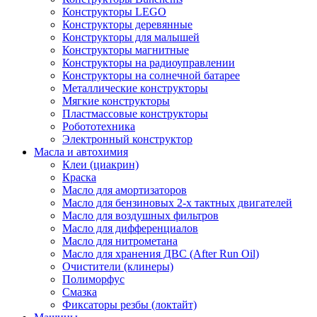
Конструкторы LEGO
Конструкторы деревянные
Конструкторы для малышей
Конструкторы магнитные
Конструкторы на радиоуправлении
Конструкторы на солнечной батарее
Металлические конструкторы
Мягкие конструкторы
Пластмассовые конструкторы
Робототехника
Электронный конструктор
Масла и автохимия
Клеи (циакрин)
Краска
Масло для амортизаторов
Масло для бензиновых 2-х тактных двигателей
Масло для воздушных фильтров
Масло для дифференциалов
Масло для нитрометана
Масло для хранения ДВС (After Run Oil)
Очистители (клинеры)
Полиморфус
Смазка
Фиксаторы резбы (локтайт)