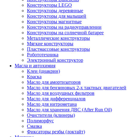
Конструкторы LEGO
Конструкторы деревянные
Конструкторы для малышей
Конструкторы магнитные
Конструкторы на радиоуправлении
Конструкторы на солнечной батарее
Металлические конструкторы
Мягкие конструкторы
Пластмассовые конструкторы
Робототехника
Электронный конструктор
Масла и автохимия
Клеи (циакрин)
Краска
Масло для амортизаторов
Масло для бензиновых 2-х тактных двигателей
Масло для воздушных фильтров
Масло для дифференциалов
Масло для нитрометана
Масло для хранения ДВС (After Run Oil)
Очистители (клинеры)
Полиморфус
Смазка
Фиксаторы резбы (локтайт)