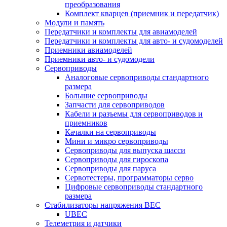
преобразования
Комплект кварцев (приемник и передатчик)
Модули и память
Передатчики и комплекты для авиамоделей
Передатчики и комплекты для авто- и судомоделей
Приемники авиамоделей
Приемники авто- и судомодели
Сервоприводы
Аналоговые сервоприводы стандартного
размера
Большие сервоприводы
Запчасти для сервоприводов
Кабели и разъемы для сервоприводов и
приемников
Качалки на сервоприводы
Мини и микро сервоприводы
Сервоприводы для выпуска шасси
Сервоприводы для гироскопа
Сервоприводы для паруса
Сервотестеры, программаторы серво
Цифровые сервоприводы стандартного
размера
Стабилизаторы напряжения BEC
UBEC
Телеметрия и датчики