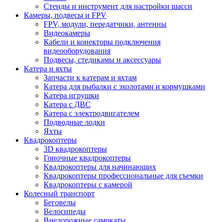
Стенды и инструмент для настройки шасси
Камеры, подвесы и FPV
FPV, модули, передатчики, антенны
Видеокамеры
Кабели и конекторы подключения
видеооборудования
Подвесы, стедикамы и аксессуары
Катера и яхты
Запчасти к катерам и яхтам
Катера для рыбалки с эхолотами и кормушками
Катера игрушки
Катера с ДВС
Катера с электродвигателем
Подводные лодки
Яхты
Квадрокоптеры
3D квадрокоптеры
Гоночные квадрокоптеры
Квадрокоптеры для начинающих
Квадрокоптеры профессиональные для съемки
Квадрокоптеры с камерой
Колесный транспорт
Беговелы
Велосипеды
Внедорожные самокаты