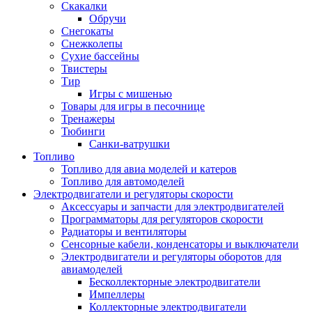
Скакалки
Обручи
Снегокаты
Снежколепы
Сухие бассейны
Твистеры
Тир
Игры с мишенью
Товары для игры в песочнице
Тренажеры
Тюбинги
Санки-ватрушки
Топливо
Топливо для авиа моделей и катеров
Топливо для автомоделей
Электродвигатели и регуляторы скорости
Аксессуары и запчасти для электродвигателей
Программаторы для регуляторов скорости
Радиаторы и вентиляторы
Сенсорные кабели, конденсаторы и выключатели
Электродвигатели и регуляторы оборотов для
авиамоделей
Бесколлекторные электродвигатели
Импеллеры
Коллекторные электродвигатели