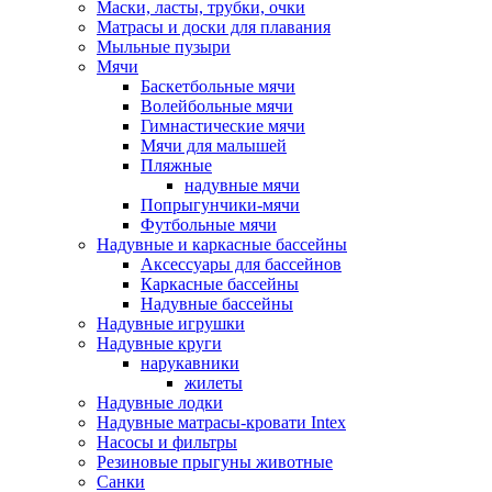
Маски, ласты, трубки, очки
Матрасы и доски для плавания
Мыльные пузыри
Мячи
Баскетбольные мячи
Волейбольные мячи
Гимнастические мячи
Мячи для малышей
Пляжные
надувные мячи
Попрыгунчики-мячи
Футбольные мячи
Надувные и каркасные бассейны
Аксессуары для бассейнов
Каркасные бассейны
Надувные бассейны
Надувные игрушки
Надувные круги
нарукавники
жилеты
Надувные лодки
Надувные матрасы-кровати Intex
Насосы и фильтры
Резиновые прыгуны животные
Санки