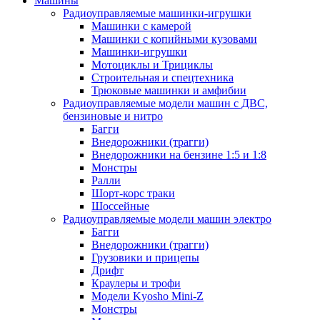
Машины
Радиоуправляемые машинки-игрушки
Машинки с камерой
Машинки с копийными кузовами
Машинки-игрушки
Мотоциклы и Трициклы
Строительная и спецтехника
Трюковые машинки и амфибии
Радиоуправляемые модели машин с ДВС,
бензиновые и нитро
Багги
Внедорожники (трагги)
Внедорожники на бензине 1:5 и 1:8
Монстры
Ралли
Шорт-корс траки
Шоссейные
Радиоуправляемые модели машин электро
Багги
Внедорожники (трагги)
Грузовики и прицепы
Дрифт
Краулеры и трофи
Модели Kyosho Mini-Z
Монстры