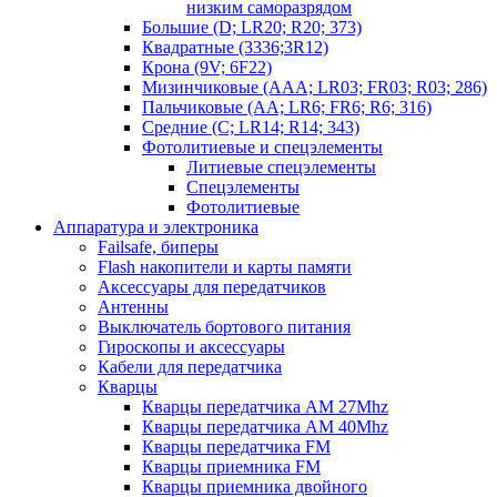
низким саморазрядом
Большие (D; LR20; R20; 373)
Квадратные (3336;3R12)
Крона (9V; 6F22)
Мизинчиковые (AAA; LR03; FR03; R03; 286)
Пальчиковые (AA; LR6; FR6; R6; 316)
Средние (C; LR14; R14; 343)
Фотолитиевые и спецэлементы
Литиевые спецэлементы
Спецэлементы
Фотолитиевые
Аппаратура и электроника
Failsafe, биперы
Flash накопители и карты памяти
Аксессуары для передатчиков
Антенны
Выключатель бортового питания
Гироскопы и аксессуары
Кабели для передатчика
Кварцы
Кварцы передатчика AM 27Mhz
Кварцы передатчика AM 40Mhz
Кварцы передатчика FM
Кварцы приемника FM
Кварцы приемника двойного