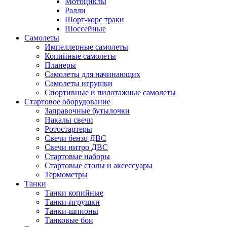
Мотоциклы
Ралли
Шорт-корс траки
Шоссейные
Самолеты
Импеллерные самолеты
Копийные самолеты
Планеры
Самолеты для начинающих
Самолеты игрушки
Спортивные и пилотажные самолеты
Стартовое оборудование
Заправочные бутылочки
Накалы свечи
Ротостартеры
Свечи бензо ДВС
Свечи нитро ДВС
Стартовые наборы
Стартовые столы и аксессуары
Термометры
Танки
Танки копийные
Танки-игрушки
Танки-шпионы
Танковые бои