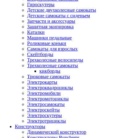
Гироскутеры
Детские двухколесные самокаты
Детские самокаты с сиденьем
Запчасти и аксессуары
Защитная экипировка
Каталки
Машинки педальные
Роликовые коньки
Самокаты для взрослых
Скейтборды
Трехколесные велосипеды
Трехколесные самокаты
кикборды
Трюковые самокаты
Электрокарты
Электроквадроциклы
Электромобили
Электромотоциклы
Электросамокаты
Электроскейты
Электроскутеры
Электротрициклы
Конструкторы
Динамический конструктор
Конструкторы Bunchems