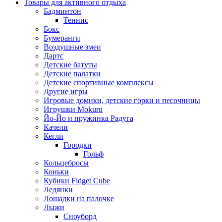
Товары для активного отдыха
Бадминтон
Теннис
Бокс
Бумеранги
Воздушные змеи
Дартс
Детские батуты
Детские палатки
Детские спортивные комплексы
Другие игры
Игровые домики, детские горки и песочницы
Игрушки Mokuru
Йо-Йо и пружинка Радуга
Качели
Кегли
Городки
Гольф
Кольцебросы
Коньки
Кубики Fidget Cube
Ледянки
Лошадки на палочке
Лыжи
Сноуборд