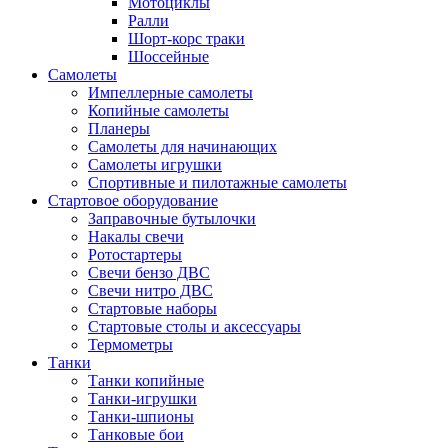
Мотоциклы
Ралли
Шорт-корс траки
Шоссейные
Самолеты
Импеллерные самолеты
Копийные самолеты
Планеры
Самолеты для начинающих
Самолеты игрушки
Спортивные и пилотажные самолеты
Стартовое оборудование
Заправочные бутылочки
Накалы свечи
Ротостартеры
Свечи бензо ДВС
Свечи нитро ДВС
Стартовые наборы
Стартовые столы и аксессуары
Термометры
Танки
Танки копийные
Танки-игрушки
Танки-шпионы
Танковые бои