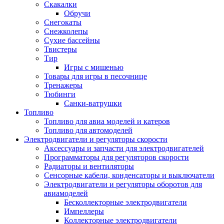
Скакалки
Обручи
Снегокаты
Снежколепы
Сухие бассейны
Твистеры
Тир
Игры с мишенью
Товары для игры в песочнице
Тренажеры
Тюбинги
Санки-ватрушки
Топливо
Топливо для авиа моделей и катеров
Топливо для автомоделей
Электродвигатели и регуляторы скорости
Аксессуары и запчасти для электродвигателей
Программаторы для регуляторов скорости
Радиаторы и вентиляторы
Сенсорные кабели, конденсаторы и выключатели
Электродвигатели и регуляторы оборотов для
авиамоделей
Бесколлекторные электродвигатели
Импеллеры
Коллекторные электродвигатели