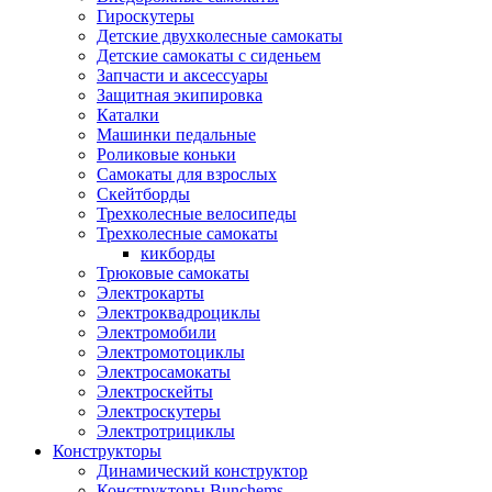
Гироскутеры
Детские двухколесные самокаты
Детские самокаты с сиденьем
Запчасти и аксессуары
Защитная экипировка
Каталки
Машинки педальные
Роликовые коньки
Самокаты для взрослых
Скейтборды
Трехколесные велосипеды
Трехколесные самокаты
кикборды
Трюковые самокаты
Электрокарты
Электроквадроциклы
Электромобили
Электромотоциклы
Электросамокаты
Электроскейты
Электроскутеры
Электротрициклы
Конструкторы
Динамический конструктор
Конструкторы Bunchems