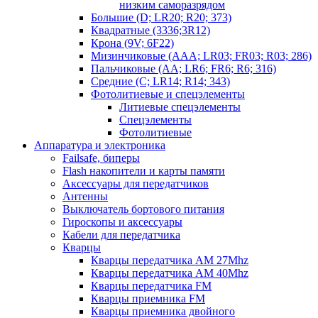
низким саморазрядом
Большие (D; LR20; R20; 373)
Квадратные (3336;3R12)
Крона (9V; 6F22)
Мизинчиковые (AAA; LR03; FR03; R03; 286)
Пальчиковые (AA; LR6; FR6; R6; 316)
Средние (C; LR14; R14; 343)
Фотолитиевые и спецэлементы
Литиевые спецэлементы
Спецэлементы
Фотолитиевые
Аппаратура и электроника
Failsafe, биперы
Flash накопители и карты памяти
Аксессуары для передатчиков
Антенны
Выключатель бортового питания
Гироскопы и аксессуары
Кабели для передатчика
Кварцы
Кварцы передатчика AM 27Mhz
Кварцы передатчика AM 40Mhz
Кварцы передатчика FM
Кварцы приемника FM
Кварцы приемника двойного