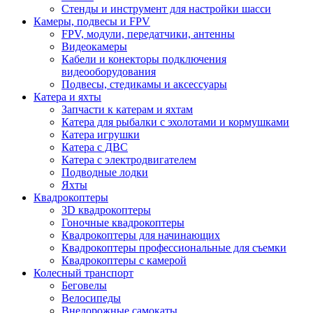
Стенды и инструмент для настройки шасси
Камеры, подвесы и FPV
FPV, модули, передатчики, антенны
Видеокамеры
Кабели и конекторы подключения
видеооборудования
Подвесы, стедикамы и аксессуары
Катера и яхты
Запчасти к катерам и яхтам
Катера для рыбалки с эхолотами и кормушками
Катера игрушки
Катера с ДВС
Катера с электродвигателем
Подводные лодки
Яхты
Квадрокоптеры
3D квадрокоптеры
Гоночные квадрокоптеры
Квадрокоптеры для начинающих
Квадрокоптеры профессиональные для съемки
Квадрокоптеры с камерой
Колесный транспорт
Беговелы
Велосипеды
Внедорожные самокаты