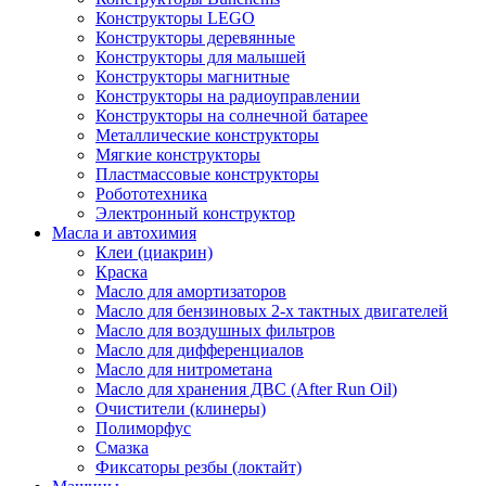
Конструкторы LEGO
Конструкторы деревянные
Конструкторы для малышей
Конструкторы магнитные
Конструкторы на радиоуправлении
Конструкторы на солнечной батарее
Металлические конструкторы
Мягкие конструкторы
Пластмассовые конструкторы
Робототехника
Электронный конструктор
Масла и автохимия
Клеи (циакрин)
Краска
Масло для амортизаторов
Масло для бензиновых 2-х тактных двигателей
Масло для воздушных фильтров
Масло для дифференциалов
Масло для нитрометана
Масло для хранения ДВС (After Run Oil)
Очистители (клинеры)
Полиморфус
Смазка
Фиксаторы резбы (локтайт)