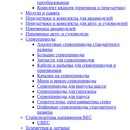
преобразования
Комплект кварцев (приемник и передатчик)
Модули и память
Передатчики и комплекты для авиамоделей
Передатчики и комплекты для авто- и судомоделей
Приемники авиамоделей
Приемники авто- и судомодели
Сервоприводы
Аналоговые сервоприводы стандартного
размера
Большие сервоприводы
Запчасти для сервоприводов
Кабели и разъемы для сервоприводов и
приемников
Качалки на сервоприводы
Мини и микро сервоприводы
Сервоприводы для выпуска шасси
Сервоприводы для гироскопа
Сервоприводы для паруса
Сервотестеры, программаторы серво
Цифровые сервоприводы стандартного
размера
Стабилизаторы напряжения BEC
UBEC
Телеметрия и датчики