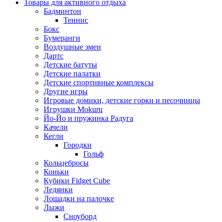
Товары для активного отдыха
Бадминтон
Теннис
Бокс
Бумеранги
Воздушные змеи
Дартс
Детские батуты
Детские палатки
Детские спортивные комплексы
Другие игры
Игровые домики, детские горки и песочницы
Игрушки Mokuru
Йо-Йо и пружинка Радуга
Качели
Кегли
Городки
Гольф
Кольцебросы
Коньки
Кубики Fidget Cube
Ледянки
Лошадки на палочке
Лыжи
Сноуборд