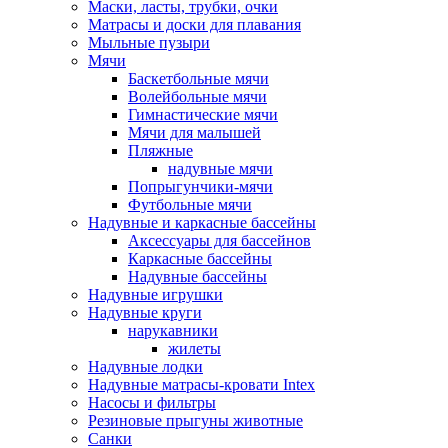
Маски, ласты, трубки, очки
Матрасы и доски для плавания
Мыльные пузыри
Мячи
Баскетбольные мячи
Волейбольные мячи
Гимнастические мячи
Мячи для малышей
Пляжные
надувные мячи
Попрыгунчики-мячи
Футбольные мячи
Надувные и каркасные бассейны
Аксессуары для бассейнов
Каркасные бассейны
Надувные бассейны
Надувные игрушки
Надувные круги
нарукавники
жилеты
Надувные лодки
Надувные матрасы-кровати Intex
Насосы и фильтры
Резиновые прыгуны животные
Санки