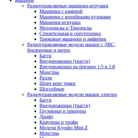
Машины
Радиоуправляемые машинки-игрушки
Машинки с камерой
Машинки с копийными кузовами
Машинки-игрушки
Мотоциклы и Трициклы
Строительная и спецтехника
Трюковые машинки и амфибии
Радиоуправляемые модели машин с ДВС,
бензиновые и нитро
Багги
Внедорожники (трагги)
Внедорожники на бензине 1:5 и 1:8
Монстры
Ралли
Шорт-корс траки
Шоссейные
Радиоуправляемые модели машин электро
Багги
Внедорожники (трагги)
Грузовики и прицепы
Дрифт
Краулеры и трофи
Модели Kyosho Mini-Z
Монстры