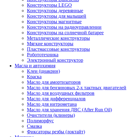
Конструкторы LEGO
Конструкторы деревянные
Конструкторы для малышей
Конструкторы магнитные
Конструкторы на радиоуправлении
Конструкторы на солнечной батарее
Металлические конструкторы
Мягкие конструкторы
Пластмассовые конструкторы
Робототехника
Электронный конструктор
Масла и автохимия
Клеи (циакрин)
Краска
Масло для амортизаторов
Масло для бензиновых 2-х тактных двигателей
Масло для воздушных фильтров
Масло для дифференциалов
Масло для нитрометана
Масло для хранения ДВС (After Run Oil)
Очистители (клинеры)
Полиморфус
Смазка
Фиксаторы резбы (локтайт)