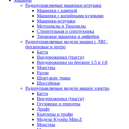
Машины
Радиоуправляемые машинки-игрушки
Машинки с камерой
Машинки с копийными кузовами
Машинки-игрушки
Мотоциклы и Трициклы
Строительная и спецтехника
Трюковые машинки и амфибии
Радиоуправляемые модели машин с ДВС,
бензиновые и нитро
Багги
Внедорожники (трагги)
Внедорожники на бензине 1:5 и 1:8
Монстры
Ралли
Шорт-корс траки
Шоссейные
Радиоуправляемые модели машин электро
Багги
Внедорожники (трагги)
Грузовики и прицепы
Дрифт
Краулеры и трофи
Модели Kyosho Mini-Z
Монстры