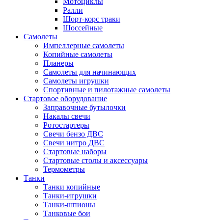
Мотоциклы
Ралли
Шорт-корс траки
Шоссейные
Самолеты
Импеллерные самолеты
Копийные самолеты
Планеры
Самолеты для начинающих
Самолеты игрушки
Спортивные и пилотажные самолеты
Стартовое оборудование
Заправочные бутылочки
Накалы свечи
Ротостартеры
Свечи бензо ДВС
Свечи нитро ДВС
Стартовые наборы
Стартовые столы и аксессуары
Термометры
Танки
Танки копийные
Танки-игрушки
Танки-шпионы
Танковые бои