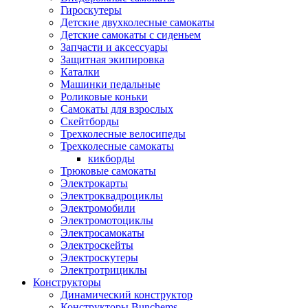
Гироскутеры
Детские двухколесные самокаты
Детские самокаты с сиденьем
Запчасти и аксессуары
Защитная экипировка
Каталки
Машинки педальные
Роликовые коньки
Самокаты для взрослых
Скейтборды
Трехколесные велосипеды
Трехколесные самокаты
кикборды
Трюковые самокаты
Электрокарты
Электроквадроциклы
Электромобили
Электромотоциклы
Электросамокаты
Электроскейты
Электроскутеры
Электротрициклы
Конструкторы
Динамический конструктор
Конструкторы Bunchems