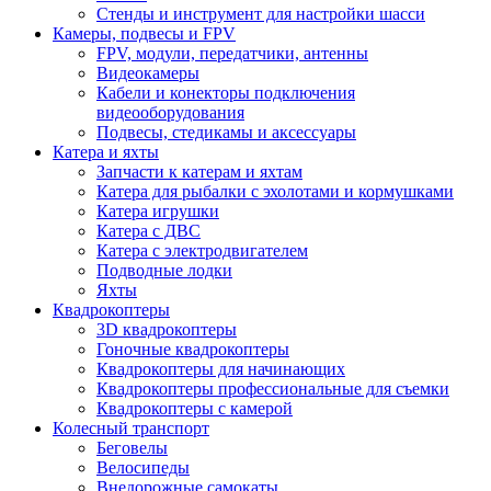
Стенды и инструмент для настройки шасси
Камеры, подвесы и FPV
FPV, модули, передатчики, антенны
Видеокамеры
Кабели и конекторы подключения
видеооборудования
Подвесы, стедикамы и аксессуары
Катера и яхты
Запчасти к катерам и яхтам
Катера для рыбалки с эхолотами и кормушками
Катера игрушки
Катера с ДВС
Катера с электродвигателем
Подводные лодки
Яхты
Квадрокоптеры
3D квадрокоптеры
Гоночные квадрокоптеры
Квадрокоптеры для начинающих
Квадрокоптеры профессиональные для съемки
Квадрокоптеры с камерой
Колесный транспорт
Беговелы
Велосипеды
Внедорожные самокаты