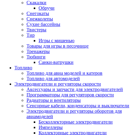
Скакалки
Обручи
Снегокаты
Снежколепы
Сухие бассейны
Твистеры
Тир
Игры с мишенью
Товары для игры в песочнице
Тренажеры
Тюбинги
Санки-ватрушки
Топливо
Топливо для авиа моделей и катеров
Топливо для автомоделей
Электродвигатели и регуляторы скорости
Аксессуары и запчасти для электродвигателей
Программаторы для регуляторов скорости
Радиаторы и вентиляторы
Сенсорные кабели, конденсаторы и выключатели
Электродвигатели и регуляторы оборотов для
авиамоделей
Бесколлекторные электродвигатели
Импеллеры
Коллекторные электродвигатели