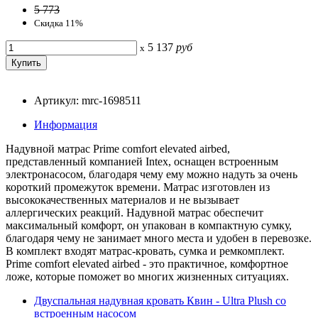
5 773
Скидка 11%
5 137
руб
x
Артикул: mrc-1698511
Информация
Надувной матрас Prime comfort elevated airbed,
представленный компанией Intex, оснащен встроенным
электронасосом, благодаря чему ему можно надуть за очень
короткий промежуток времени. Матрас изготовлен из
высококачественных материалов и не вызывает
аллергических реакций. Надувной матрас обеспечит
максимальный комфорт, он упакован в компактную сумку,
благодаря чему не занимает много места и удобен в перевозке.
В комплект входят матрас-кровать, сумка и ремкомплект.
Prime comfort elevated airbed - это практичное, комфортное
ложе, которые поможет во многих жизненных ситуациях.
Двуспальная надувная кровать Квин - Ultra Plush со
встроенным насосом