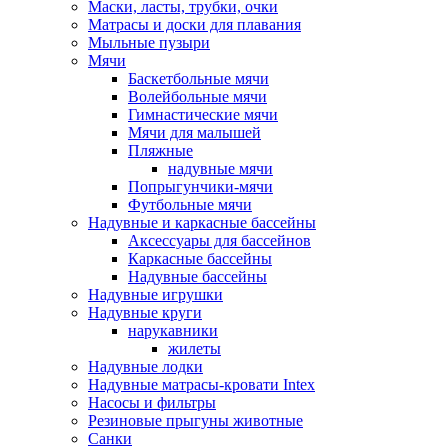
Маски, ласты, трубки, очки
Матрасы и доски для плавания
Мыльные пузыри
Мячи
Баскетбольные мячи
Волейбольные мячи
Гимнастические мячи
Мячи для малышей
Пляжные
надувные мячи
Попрыгунчики-мячи
Футбольные мячи
Надувные и каркасные бассейны
Аксессуары для бассейнов
Каркасные бассейны
Надувные бассейны
Надувные игрушки
Надувные круги
нарукавники
жилеты
Надувные лодки
Надувные матрасы-кровати Intex
Насосы и фильтры
Резиновые прыгуны животные
Санки