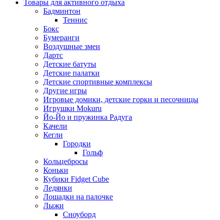
Товары для активного отдыха
Бадминтон
Теннис
Бокс
Бумеранги
Воздушные змеи
Дартс
Детские батуты
Детские палатки
Детские спортивные комплексы
Другие игры
Игровые домики, детские горки и песочницы
Игрушки Mokuru
Йо-Йо и пружинка Радуга
Качели
Кегли
Городки
Гольф
Кольцебросы
Коньки
Кубики Fidget Cube
Ледянки
Лошадки на палочке
Лыжи
Сноуборд