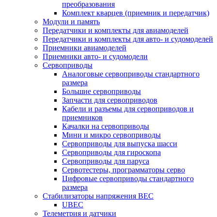
преобразования
Комплект кварцев (приемник и передатчик)
Модули и память
Передатчики и комплекты для авиамоделей
Передатчики и комплекты для авто- и судомоделей
Приемники авиамоделей
Приемники авто- и судомодели
Сервоприводы
Аналоговые сервоприводы стандартного
размера
Большие сервоприводы
Запчасти для сервоприводов
Кабели и разъемы для сервоприводов и
приемников
Качалки на сервоприводы
Мини и микро сервоприводы
Сервоприводы для выпуска шасси
Сервоприводы для гироскопа
Сервоприводы для паруса
Сервотестеры, программаторы серво
Цифровые сервоприводы стандартного
размера
Стабилизаторы напряжения BEC
UBEC
Телеметрия и датчики