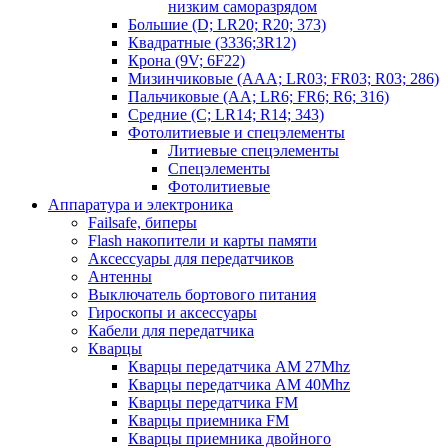
низким саморазрядом
Большие (D; LR20; R20; 373)
Квадратные (3336;3R12)
Крона (9V; 6F22)
Мизинчиковые (AAA; LR03; FR03; R03; 286)
Пальчиковые (AA; LR6; FR6; R6; 316)
Средние (C; LR14; R14; 343)
Фотолитиевые и спецэлементы
Литиевые спецэлементы
Спецэлементы
Фотолитиевые
Аппаратура и электроника
Failsafe, биперы
Flash накопители и карты памяти
Аксессуары для передатчиков
Антенны
Выключатель бортового питания
Гироскопы и аксессуары
Кабели для передатчика
Кварцы
Кварцы передатчика AM 27Mhz
Кварцы передатчика AM 40Mhz
Кварцы передатчика FM
Кварцы приемника FM
Кварцы приемника двойного