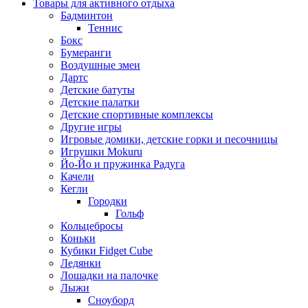
Товары для активного отдыха
Бадминтон
Теннис
Бокс
Бумеранги
Воздушные змеи
Дартс
Детские батуты
Детские палатки
Детские спортивные комплексы
Другие игры
Игровые домики, детские горки и песочницы
Игрушки Mokuru
Йо-Йо и пружинка Радуга
Качели
Кегли
Городки
Гольф
Кольцебросы
Коньки
Кубики Fidget Cube
Ледянки
Лошадки на палочке
Лыжи
Сноуборд