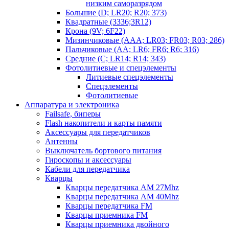
низким саморазрядом
Большие (D; LR20; R20; 373)
Квадратные (3336;3R12)
Крона (9V; 6F22)
Мизинчиковые (AAA; LR03; FR03; R03; 286)
Пальчиковые (AA; LR6; FR6; R6; 316)
Средние (C; LR14; R14; 343)
Фотолитиевые и спецэлементы
Литиевые спецэлементы
Спецэлементы
Фотолитиевые
Аппаратура и электроника
Failsafe, биперы
Flash накопители и карты памяти
Аксессуары для передатчиков
Антенны
Выключатель бортового питания
Гироскопы и аксессуары
Кабели для передатчика
Кварцы
Кварцы передатчика AM 27Mhz
Кварцы передатчика AM 40Mhz
Кварцы передатчика FM
Кварцы приемника FM
Кварцы приемника двойного