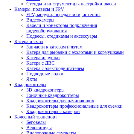
Стенды и инструмент для настройки шасси
Камеры, подвесы и FPV
FPV, модули, передатчики, антенны
Видеокамеры
Кабели и конекторы подключения
видеооборудования
Подвесы, стедикамы и аксессуары
Катера и яхты
Запчасти к катерам и яхтам
Катера для рыбалки с эхолотами и кормушками
Катера игрушки
Катера с ДВС
Катера с электродвигателем
Подводные лодки
Яхты
Квадрокоптеры
3D квадрокоптеры
Гоночные квадрокоптеры
Квадрокоптеры для начинающих
Квадрокоптеры профессиональные для съемки
Квадрокоптеры с камерой
Колесный транспорт
Беговелы
Велосипеды
Внедорожные самокаты