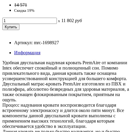
14 571
Скидка 19%
11 802
руб
x
Артикул: mrc-1698927
Информация
Удобная двуспальная надувная кровать PremAire от компании
Intex обеспечит спокойный и полноценный сон. Помимо
привлекательного вида, данная кровать также оснащена
усовершенствованной конструкцией для большего комфорта.
Двуспальный матрас-кровать PremAire изготовлен из ПВХ и
полиэфира, абсолютно безвредных для здоровья материалов, а
также оснащен флокированным покрытием, приятным на
ощупь.
Процесс надувания кровати воспроизводится благодаря
встроенному электронасосу и длится около пяти минут. Все
компоненты данной двуспальной кровати выполнены с
применением высоких технологий, благодаря которым
обеспечивается удобство в эксплуатации.
Данная кровать не только быстро надувается, но и быстро