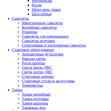
Мотоциклы
Ралли
Шорт-корс траки
Шоссейные
Самолеты
Импеллерные самолеты
Копийные самолеты
Планеры
Самолеты для начинающих
Самолеты игрушки
Спортивные и пилотажные самолеты
Стартовое оборудование
Заправочные бутылочки
Накалы свечи
Ротостартеры
Свечи бензо ДВС
Свечи нитро ДВС
Стартовые наборы
Стартовые столы и аксессуары
Термометры
Танки
Танки копийные
Танки-игрушки
Танки-шпионы
Танковые бои