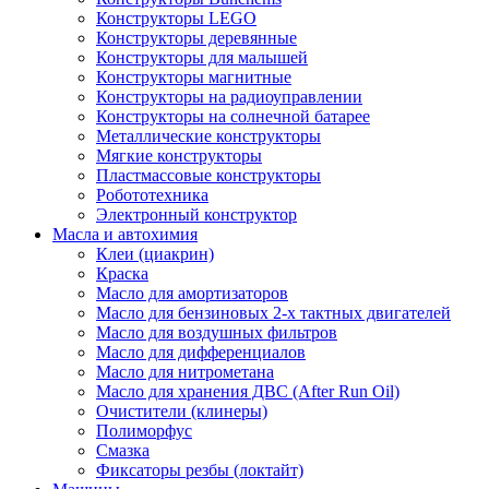
Конструкторы LEGO
Конструкторы деревянные
Конструкторы для малышей
Конструкторы магнитные
Конструкторы на радиоуправлении
Конструкторы на солнечной батарее
Металлические конструкторы
Мягкие конструкторы
Пластмассовые конструкторы
Робототехника
Электронный конструктор
Масла и автохимия
Клеи (циакрин)
Краска
Масло для амортизаторов
Масло для бензиновых 2-х тактных двигателей
Масло для воздушных фильтров
Масло для дифференциалов
Масло для нитрометана
Масло для хранения ДВС (After Run Oil)
Очистители (клинеры)
Полиморфус
Смазка
Фиксаторы резбы (локтайт)