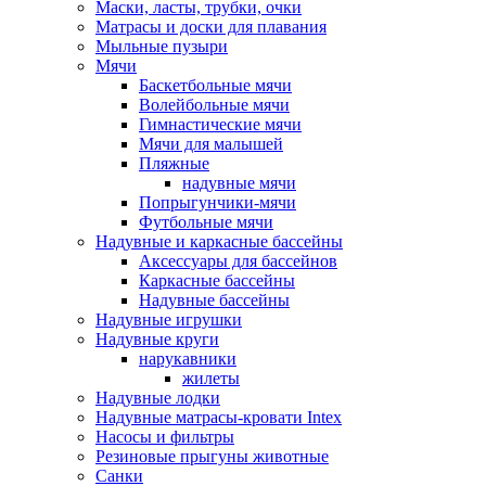
Маски, ласты, трубки, очки
Матрасы и доски для плавания
Мыльные пузыри
Мячи
Баскетбольные мячи
Волейбольные мячи
Гимнастические мячи
Мячи для малышей
Пляжные
надувные мячи
Попрыгунчики-мячи
Футбольные мячи
Надувные и каркасные бассейны
Аксессуары для бассейнов
Каркасные бассейны
Надувные бассейны
Надувные игрушки
Надувные круги
нарукавники
жилеты
Надувные лодки
Надувные матрасы-кровати Intex
Насосы и фильтры
Резиновые прыгуны животные
Санки