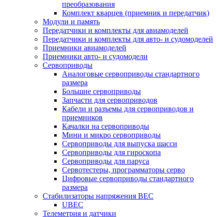
преобразования
Комплект кварцев (приемник и передатчик)
Модули и память
Передатчики и комплекты для авиамоделей
Передатчики и комплекты для авто- и судомоделей
Приемники авиамоделей
Приемники авто- и судомодели
Сервоприводы
Аналоговые сервоприводы стандартного
размера
Большие сервоприводы
Запчасти для сервоприводов
Кабели и разъемы для сервоприводов и
приемников
Качалки на сервоприводы
Мини и микро сервоприводы
Сервоприводы для выпуска шасси
Сервоприводы для гироскопа
Сервоприводы для паруса
Сервотестеры, программаторы серво
Цифровые сервоприводы стандартного
размера
Стабилизаторы напряжения BEC
UBEC
Телеметрия и датчики