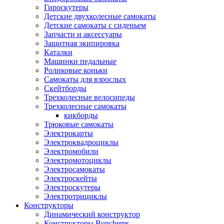
Гироскутеры
Детские двухколесные самокаты
Детские самокаты с сиденьем
Запчасти и аксессуары
Защитная экипировка
Каталки
Машинки педальные
Роликовые коньки
Самокаты для взрослых
Скейтборды
Трехколесные велосипеды
Трехколесные самокаты
кикборды
Трюковые самокаты
Электрокарты
Электроквадроциклы
Электромобили
Электромотоциклы
Электросамокаты
Электроскейты
Электроскутеры
Электротрициклы
Конструкторы
Динамический конструктор
Конструкторы Bunchems