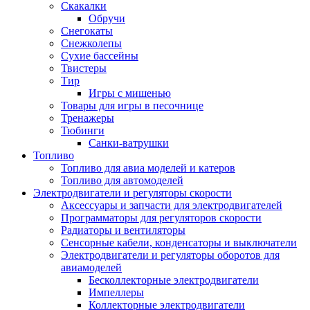
Скакалки
Обручи
Снегокаты
Снежколепы
Сухие бассейны
Твистеры
Тир
Игры с мишенью
Товары для игры в песочнице
Тренажеры
Тюбинги
Санки-ватрушки
Топливо
Топливо для авиа моделей и катеров
Топливо для автомоделей
Электродвигатели и регуляторы скорости
Аксессуары и запчасти для электродвигателей
Программаторы для регуляторов скорости
Радиаторы и вентиляторы
Сенсорные кабели, конденсаторы и выключатели
Электродвигатели и регуляторы оборотов для
авиамоделей
Бесколлекторные электродвигатели
Импеллеры
Коллекторные электродвигатели