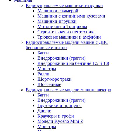
Машины
Радиоуправляемые машинки-игрушки
Машинки с камерой
Машинки с копийными кузовами
Машинки-игрушки
Мотоциклы и Трициклы
Строительная и спецтехника
Трюковые машинки и амфибии
Радиоуправляемые модели машин с ДВС,
бензиновые и нитро
Багги
Внедорожники (трагги)
Внедорожники на бензине 1:5 и 1:8
Монстры
Ралли
Шорт-корс траки
Шоссейные
Радиоуправляемые модели машин электро
Багги
Внедорожники (трагги)
Грузовики и прицепы
Дрифт
Краулеры и трофи
Модели Kyosho Mini-Z
Монстры