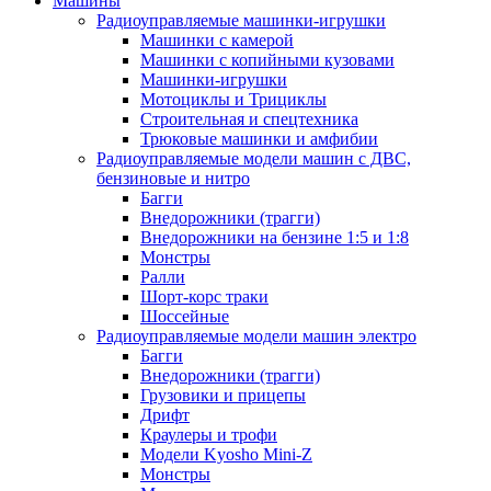
Машины
Радиоуправляемые машинки-игрушки
Машинки с камерой
Машинки с копийными кузовами
Машинки-игрушки
Мотоциклы и Трициклы
Строительная и спецтехника
Трюковые машинки и амфибии
Радиоуправляемые модели машин с ДВС,
бензиновые и нитро
Багги
Внедорожники (трагги)
Внедорожники на бензине 1:5 и 1:8
Монстры
Ралли
Шорт-корс траки
Шоссейные
Радиоуправляемые модели машин электро
Багги
Внедорожники (трагги)
Грузовики и прицепы
Дрифт
Краулеры и трофи
Модели Kyosho Mini-Z
Монстры