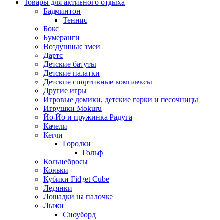
Товары для активного отдыха
Бадминтон
Теннис
Бокс
Бумеранги
Воздушные змеи
Дартс
Детские батуты
Детские палатки
Детские спортивные комплексы
Другие игры
Игровые домики, детские горки и песочницы
Игрушки Mokuru
Йо-Йо и пружинка Радуга
Качели
Кегли
Городки
Гольф
Кольцебросы
Коньки
Кубики Fidget Cube
Ледянки
Лошадки на палочке
Лыжи
Сноуборд