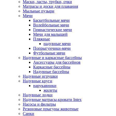
Маски, ласты, трубки, очки
Матрасы и доски для плавания
Мыльные пузыри
Мячи
Баскетбольные мячи
Волейбольные мячи
Гимнастические мячи
Мячи для малышей
Пляжные
надувные мячи
Попрыгунчики-мячи
Футбольные мячи
Надувные и каркасные бассейны
Аксессуары для бассейнов
Каркасные бассейны
Надувные бассейны
Надувные игрушки
Надувные круги
нарукавники
жилеты
Надувные лодки
Надувные матрасы-кровати Intex
Насосы и фильтры
Резиновые прыгуны животные
Санки