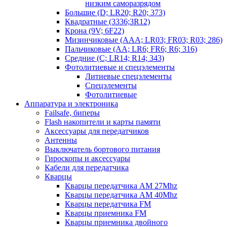
низким саморазрядом
Большие (D; LR20; R20; 373)
Квадратные (3336;3R12)
Крона (9V; 6F22)
Мизинчиковые (AAA; LR03; FR03; R03; 286)
Пальчиковые (AA; LR6; FR6; R6; 316)
Средние (C; LR14; R14; 343)
Фотолитиевые и спецэлементы
Литиевые спецэлементы
Спецэлементы
Фотолитиевые
Аппаратура и электроника
Failsafe, биперы
Flash накопители и карты памяти
Аксессуары для передатчиков
Антенны
Выключатель бортового питания
Гироскопы и аксессуары
Кабели для передатчика
Кварцы
Кварцы передатчика AM 27Mhz
Кварцы передатчика AM 40Mhz
Кварцы передатчика FM
Кварцы приемника FM
Кварцы приемника двойного