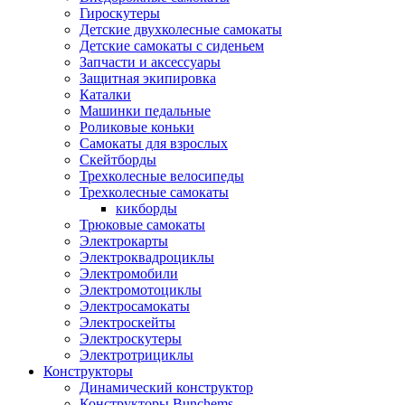
Гироскутеры
Детские двухколесные самокаты
Детские самокаты с сиденьем
Запчасти и аксессуары
Защитная экипировка
Каталки
Машинки педальные
Роликовые коньки
Самокаты для взрослых
Скейтборды
Трехколесные велосипеды
Трехколесные самокаты
кикборды
Трюковые самокаты
Электрокарты
Электроквадроциклы
Электромобили
Электромотоциклы
Электросамокаты
Электроскейты
Электроскутеры
Электротрициклы
Конструкторы
Динамический конструктор
Конструкторы Bunchems