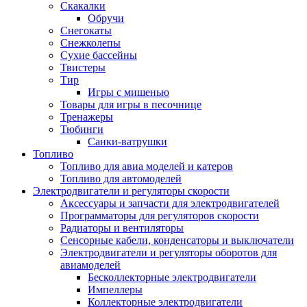
Скакалки
Обручи
Снегокаты
Снежколепы
Сухие бассейны
Твистеры
Тир
Игры с мишенью
Товары для игры в песочнице
Тренажеры
Тюбинги
Санки-ватрушки
Топливо
Топливо для авиа моделей и катеров
Топливо для автомоделей
Электродвигатели и регуляторы скорости
Аксессуары и запчасти для электродвигателей
Программаторы для регуляторов скорости
Радиаторы и вентиляторы
Сенсорные кабели, конденсаторы и выключатели
Электродвигатели и регуляторы оборотов для
авиамоделей
Бесколлекторные электродвигатели
Импеллеры
Коллекторные электродвигатели