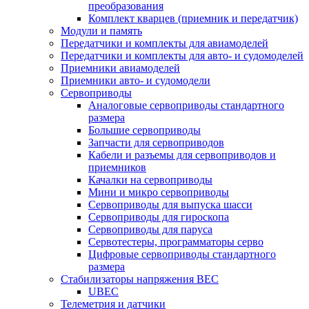
преобразования
Комплект кварцев (приемник и передатчик)
Модули и память
Передатчики и комплекты для авиамоделей
Передатчики и комплекты для авто- и судомоделей
Приемники авиамоделей
Приемники авто- и судомодели
Сервоприводы
Аналоговые сервоприводы стандартного
размера
Большие сервоприводы
Запчасти для сервоприводов
Кабели и разъемы для сервоприводов и
приемников
Качалки на сервоприводы
Мини и микро сервоприводы
Сервоприводы для выпуска шасси
Сервоприводы для гироскопа
Сервоприводы для паруса
Сервотестеры, программаторы серво
Цифровые сервоприводы стандартного
размера
Стабилизаторы напряжения BEC
UBEC
Телеметрия и датчики