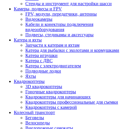
Стенды и инструмент для настройки шасси
Камеры, подвесы и FPV
FPV, модули, передатчики, антенны
Видеокамеры
Кабели и конекторы подключения
видеооборудования
Подвесы, стедикамы и аксессуары
Катера и яхты
Запчасти к катерам и яхтам
Катера для рыбалки с эхолотами и кормушками
Катера игрушки
Катера с ДВС
Катера с электродвигателем
Подводные лодки
Яхты
Квадрокоптеры
3D квадрокоптеры
Гоночные квадрокоптеры
Квадрокоптеры для начинающих
Квадрокоптеры профессиональные для съемки
Квадрокоптеры с камерой
Колесный транспорт
Беговелы
Велосипеды
Внедорожные самокаты