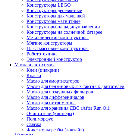
Конструкторы LEGO
Конструкторы деревянные
Конструкторы для малышей
Конструкторы магнитные
Конструкторы на радиоуправлении
Конструкторы на солнечной батарее
Металлические конструкторы
Мягкие конструкторы
Пластмассовые конструкторы
Робототехника
Электронный конструктор
Масла и автохимия
Клеи (циакрин)
Краска
Масло для амортизаторов
Масло для бензиновых 2-х тактных двигателей
Масло для воздушных фильтров
Масло для дифференциалов
Масло для нитрометана
Масло для хранения ДВС (After Run Oil)
Очистители (клинеры)
Полиморфус
Смазка
Фиксаторы резбы (локтайт)