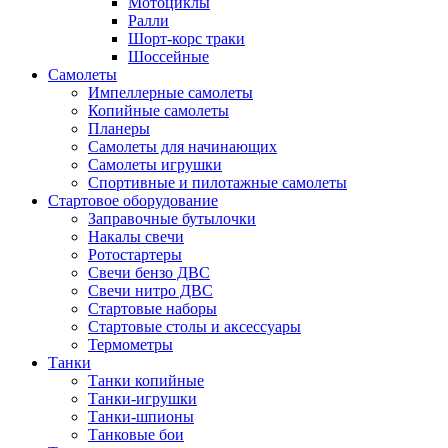
Мотоциклы
Ралли
Шорт-корс траки
Шоссейные
Самолеты
Импеллерные самолеты
Копийные самолеты
Планеры
Самолеты для начинающих
Самолеты игрушки
Спортивные и пилотажные самолеты
Стартовое оборудование
Заправочные бутылочки
Накалы свечи
Ротостартеры
Свечи бензо ДВС
Свечи нитро ДВС
Стартовые наборы
Стартовые столы и аксессуары
Термометры
Танки
Танки копийные
Танки-игрушки
Танки-шпионы
Танковые бои