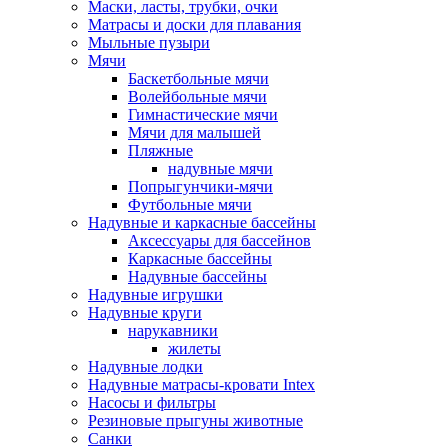
Маски, ласты, трубки, очки
Матрасы и доски для плавания
Мыльные пузыри
Мячи
Баскетбольные мячи
Волейбольные мячи
Гимнастические мячи
Мячи для малышей
Пляжные
надувные мячи
Попрыгунчики-мячи
Футбольные мячи
Надувные и каркасные бассейны
Аксессуары для бассейнов
Каркасные бассейны
Надувные бассейны
Надувные игрушки
Надувные круги
нарукавники
жилеты
Надувные лодки
Надувные матрасы-кровати Intex
Насосы и фильтры
Резиновые прыгуны животные
Санки