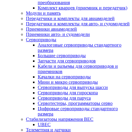
преобразования
Комплект кварцев (приемник и передатчик)
Модули и память
Передатчики и комплекты для авиамоделей
Передатчики и комплекты для авто- и судомоделей
Приемники авиамоделей
Приемники авто- и судомодели
Сервоприводы
Аналоговые сервоприводы стандартного
размера
Большие сервоприводы
Запчасти для сервоприводов
Кабели и разъемы для сервоприводов и
приемников
Качалки на сервоприводы
Мини и микро сервоприводы
Сервоприводы для выпуска шасси
Сервоприводы для гироскопа
Сервоприводы для паруса
Сервотестеры, программаторы серво
Цифровые сервоприводы стандартного
размера
Стабилизаторы напряжения BEC
UBEC
Телеметрия и датчики