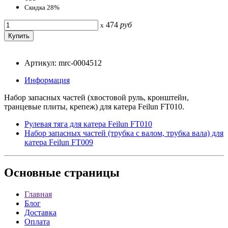
Скидка 28%
474
руб
x
Артикул: mrc-0004512
Информация
Набор запасных частей (хвостовой руль, кронштейн,
транцевые плиты, крепеж) для катера Feilun FT010.
Рулевая тяга для катера Feilun FT010
Набор запасных частей (трубка с валом, трубка вала) для
катера Feilun FT009
Основные
страницы
Главная
Блог
Доставка
Оплата