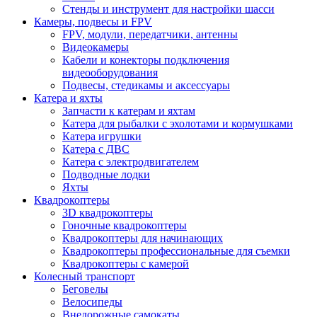
Стенды и инструмент для настройки шасси
Камеры, подвесы и FPV
FPV, модули, передатчики, антенны
Видеокамеры
Кабели и конекторы подключения
видеооборудования
Подвесы, стедикамы и аксессуары
Катера и яхты
Запчасти к катерам и яхтам
Катера для рыбалки с эхолотами и кормушками
Катера игрушки
Катера с ДВС
Катера с электродвигателем
Подводные лодки
Яхты
Квадрокоптеры
3D квадрокоптеры
Гоночные квадрокоптеры
Квадрокоптеры для начинающих
Квадрокоптеры профессиональные для съемки
Квадрокоптеры с камерой
Колесный транспорт
Беговелы
Велосипеды
Внедорожные самокаты