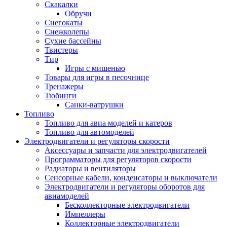
Скакалки
Обручи
Снегокаты
Снежколепы
Сухие бассейны
Твистеры
Тир
Игры с мишенью
Товары для игры в песочнице
Тренажеры
Тюбинги
Санки-ватрушки
Топливо
Топливо для авиа моделей и катеров
Топливо для автомоделей
Электродвигатели и регуляторы скорости
Аксессуары и запчасти для электродвигателей
Программаторы для регуляторов скорости
Радиаторы и вентиляторы
Сенсорные кабели, конденсаторы и выключатели
Электродвигатели и регуляторы оборотов для
авиамоделей
Бесколлекторные электродвигатели
Импеллеры
Коллекторные электродвигатели