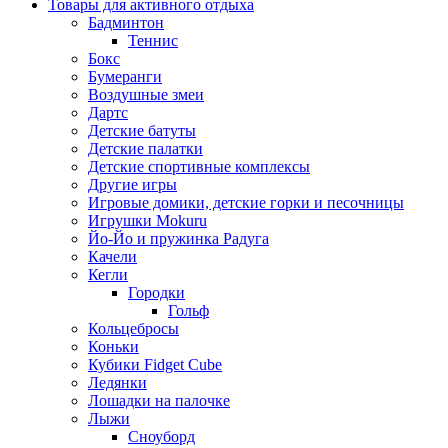
Товары для активного отдыха
Бадминтон
Теннис
Бокс
Бумеранги
Воздушные змеи
Дартс
Детские батуты
Детские палатки
Детские спортивные комплексы
Другие игры
Игровые домики, детские горки и песочницы
Игрушки Mokuru
Йо-Йо и пружинка Радуга
Качели
Кегли
Городки
Гольф
Кольцебросы
Коньки
Кубики Fidget Cube
Ледянки
Лошадки на палочке
Лыжи
Сноуборд