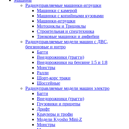
Машины
Радиоуправляемые машинки-игрушки
Машинки с камерой
Машинки с копийными кузовами
Машинки-игрушки
Мотоциклы и Трициклы
Строительная и спецтехника
Трюковые машинки и амфибии
Радиоуправляемые модели машин с ДВС,
бензиновые и нитро
Багги
Внедорожники (трагги)
Внедорожники на бензине 1:5 и 1:8
Монстры
Ралли
Шорт-корс траки
Шоссейные
Радиоуправляемые модели машин электро
Багги
Внедорожники (трагги)
Грузовики и прицепы
Дрифт
Краулеры и трофи
Модели Kyosho Mini-Z
Монстры