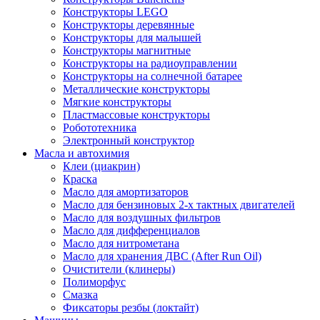
Конструкторы LEGO
Конструкторы деревянные
Конструкторы для малышей
Конструкторы магнитные
Конструкторы на радиоуправлении
Конструкторы на солнечной батарее
Металлические конструкторы
Мягкие конструкторы
Пластмассовые конструкторы
Робототехника
Электронный конструктор
Масла и автохимия
Клеи (циакрин)
Краска
Масло для амортизаторов
Масло для бензиновых 2-х тактных двигателей
Масло для воздушных фильтров
Масло для дифференциалов
Масло для нитрометана
Масло для хранения ДВС (After Run Oil)
Очистители (клинеры)
Полиморфус
Смазка
Фиксаторы резбы (локтайт)