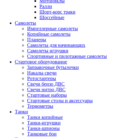
Мотоциклы
Ралли
Шорт-корс траки
Шоссейные
Самолеты
Импеллерные самолеты
Копийные самолеты
Планеры
Самолеты для начинающих
Самолеты игрушки
Спортивные и пилотажные самолеты
Стартовое оборудование
Заправочные бутылочки
Накалы свечи
Ротостартеры
Свечи бензо ДВС
Свечи нитро ДВС
Стартовые наборы
Стартовые столы и аксессуары
Термометры
Танки
Танки копийные
Танки-игрушки
Танки-шпионы
Танковые бои