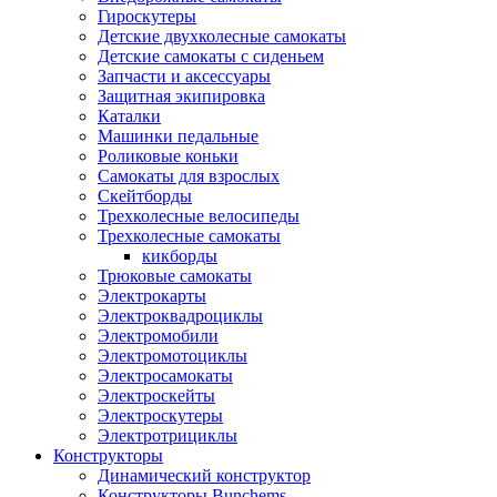
Гироскутеры
Детские двухколесные самокаты
Детские самокаты с сиденьем
Запчасти и аксессуары
Защитная экипировка
Каталки
Машинки педальные
Роликовые коньки
Самокаты для взрослых
Скейтборды
Трехколесные велосипеды
Трехколесные самокаты
кикборды
Трюковые самокаты
Электрокарты
Электроквадроциклы
Электромобили
Электромотоциклы
Электросамокаты
Электроскейты
Электроскутеры
Электротрициклы
Конструкторы
Динамический конструктор
Конструкторы Bunchems