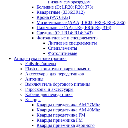
низким саморазрядом
Большие (D; LR20; R20; 373)
Квадратные (3336;3R12)
Крона (9V; 6F22)
Мизинчиковые (AAA; LR03; FR03; R03; 286)
Пальчиковые (AA; LR6; FR6; R6; 316)
Средние (C; LR14; R14; 343)
Фотолитиевые и спецэлементы
Литиевые спецэлементы
Спецэлементы
Фотолитиевые
Аппаратура и электроника
Failsafe, биперы
Flash накопители и карты памяти
Аксессуары для передатчиков
Антенны
Выключатель бортового питания
Гироскопы и аксессуары
Кабели для передатчика
Кварцы
Кварцы передатчика AM 27Mhz
Кварцы передатчика AM 40Mhz
Кварцы передатчика FM
Кварцы приемника FM
Кварцы приемника двойного