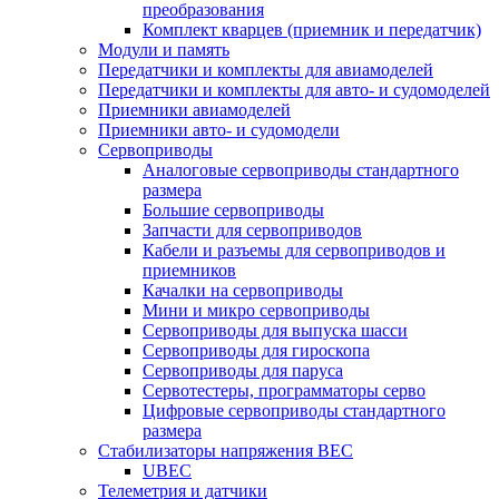
преобразования
Комплект кварцев (приемник и передатчик)
Модули и память
Передатчики и комплекты для авиамоделей
Передатчики и комплекты для авто- и судомоделей
Приемники авиамоделей
Приемники авто- и судомодели
Сервоприводы
Аналоговые сервоприводы стандартного
размера
Большие сервоприводы
Запчасти для сервоприводов
Кабели и разъемы для сервоприводов и
приемников
Качалки на сервоприводы
Мини и микро сервоприводы
Сервоприводы для выпуска шасси
Сервоприводы для гироскопа
Сервоприводы для паруса
Сервотестеры, программаторы серво
Цифровые сервоприводы стандартного
размера
Стабилизаторы напряжения BEC
UBEC
Телеметрия и датчики