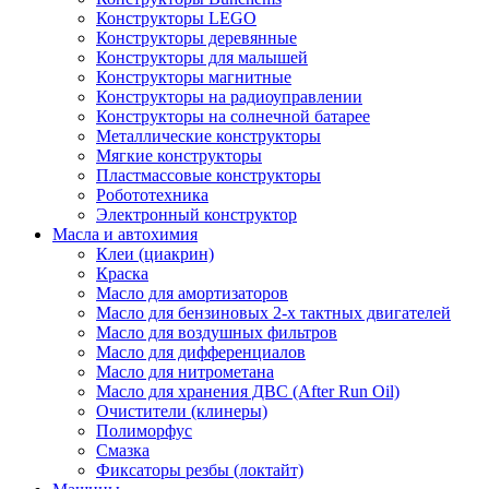
Конструкторы LEGO
Конструкторы деревянные
Конструкторы для малышей
Конструкторы магнитные
Конструкторы на радиоуправлении
Конструкторы на солнечной батарее
Металлические конструкторы
Мягкие конструкторы
Пластмассовые конструкторы
Робототехника
Электронный конструктор
Масла и автохимия
Клеи (циакрин)
Краска
Масло для амортизаторов
Масло для бензиновых 2-х тактных двигателей
Масло для воздушных фильтров
Масло для дифференциалов
Масло для нитрометана
Масло для хранения ДВС (After Run Oil)
Очистители (клинеры)
Полиморфус
Смазка
Фиксаторы резбы (локтайт)