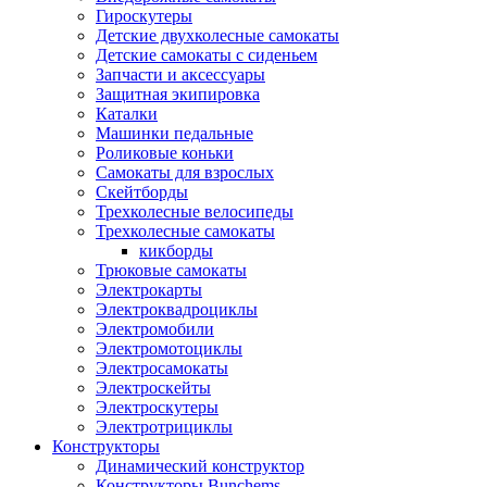
Гироскутеры
Детские двухколесные самокаты
Детские самокаты с сиденьем
Запчасти и аксессуары
Защитная экипировка
Каталки
Машинки педальные
Роликовые коньки
Самокаты для взрослых
Скейтборды
Трехколесные велосипеды
Трехколесные самокаты
кикборды
Трюковые самокаты
Электрокарты
Электроквадроциклы
Электромобили
Электромотоциклы
Электросамокаты
Электроскейты
Электроскутеры
Электротрициклы
Конструкторы
Динамический конструктор
Конструкторы Bunchems