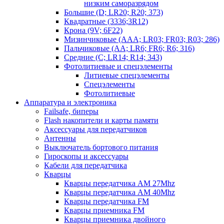
низким саморазрядом
Большие (D; LR20; R20; 373)
Квадратные (3336;3R12)
Крона (9V; 6F22)
Мизинчиковые (AAA; LR03; FR03; R03; 286)
Пальчиковые (AA; LR6; FR6; R6; 316)
Средние (C; LR14; R14; 343)
Фотолитиевые и спецэлементы
Литиевые спецэлементы
Спецэлементы
Фотолитиевые
Аппаратура и электроника
Failsafe, биперы
Flash накопители и карты памяти
Аксессуары для передатчиков
Антенны
Выключатель бортового питания
Гироскопы и аксессуары
Кабели для передатчика
Кварцы
Кварцы передатчика AM 27Mhz
Кварцы передатчика AM 40Mhz
Кварцы передатчика FM
Кварцы приемника FM
Кварцы приемника двойного