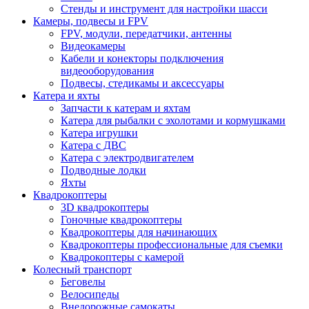
Стенды и инструмент для настройки шасси
Камеры, подвесы и FPV
FPV, модули, передатчики, антенны
Видеокамеры
Кабели и конекторы подключения
видеооборудования
Подвесы, стедикамы и аксессуары
Катера и яхты
Запчасти к катерам и яхтам
Катера для рыбалки с эхолотами и кормушками
Катера игрушки
Катера с ДВС
Катера с электродвигателем
Подводные лодки
Яхты
Квадрокоптеры
3D квадрокоптеры
Гоночные квадрокоптеры
Квадрокоптеры для начинающих
Квадрокоптеры профессиональные для съемки
Квадрокоптеры с камерой
Колесный транспорт
Беговелы
Велосипеды
Внедорожные самокаты