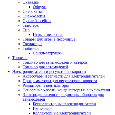
Скакалки
Обручи
Снегокаты
Снежколепы
Сухие бассейны
Твистеры
Тир
Игры с мишенью
Товары для игры в песочнице
Тренажеры
Тюбинги
Санки-ватрушки
Топливо
Топливо для авиа моделей и катеров
Топливо для автомоделей
Электродвигатели и регуляторы скорости
Аксессуары и запчасти для электродвигателей
Программаторы для регуляторов скорости
Радиаторы и вентиляторы
Сенсорные кабели, конденсаторы и выключатели
Электродвигатели и регуляторы оборотов для
авиамоделей
Бесколлекторные электродвигатели
Импеллеры
Коллекторные электродвигатели