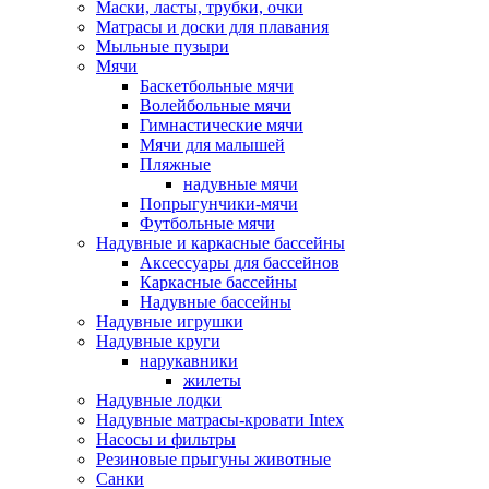
Маски, ласты, трубки, очки
Матрасы и доски для плавания
Мыльные пузыри
Мячи
Баскетбольные мячи
Волейбольные мячи
Гимнастические мячи
Мячи для малышей
Пляжные
надувные мячи
Попрыгунчики-мячи
Футбольные мячи
Надувные и каркасные бассейны
Аксессуары для бассейнов
Каркасные бассейны
Надувные бассейны
Надувные игрушки
Надувные круги
нарукавники
жилеты
Надувные лодки
Надувные матрасы-кровати Intex
Насосы и фильтры
Резиновые прыгуны животные
Санки