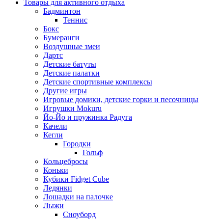
Товары для активного отдыха
Бадминтон
Теннис
Бокс
Бумеранги
Воздушные змеи
Дартс
Детские батуты
Детские палатки
Детские спортивные комплексы
Другие игры
Игровые домики, детские горки и песочницы
Игрушки Mokuru
Йо-Йо и пружинка Радуга
Качели
Кегли
Городки
Гольф
Кольцебросы
Коньки
Кубики Fidget Cube
Ледянки
Лошадки на палочке
Лыжи
Сноуборд