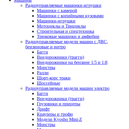
Машины
Радиоуправляемые машинки-игрушки
Машинки с камерой
Машинки с копийными кузовами
Машинки-игрушки
Мотоциклы и Трициклы
Строительная и спецтехника
Трюковые машинки и амфибии
Радиоуправляемые модели машин с ДВС,
бензиновые и нитро
Багги
Внедорожники (трагги)
Внедорожники на бензине 1:5 и 1:8
Монстры
Ралли
Шорт-корс траки
Шоссейные
Радиоуправляемые модели машин электро
Багги
Внедорожники (трагги)
Грузовики и прицепы
Дрифт
Краулеры и трофи
Модели Kyosho Mini-Z
Монстры