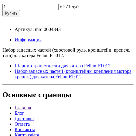
271
руб
x
Артикул: mrc-0004343
Информация
Набор запасных частей (хвостовой руль, кронштейн, крепеж,
тяга) для катера Feilun FT012.
Шарнир трансмиссии для катера Feilun FT012
Набор запасных частей (кронштейны крепления мотора,
крепеж) для катера Feilun FT012
Основные
страницы
Главная
Блог
Доставка
Оплата
Контакты
Карта сайта