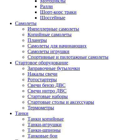
Мотоциклы
Ралли
Шорт-корс траки
Шоссейные
Самолеты
Импеллерные самолеты
Копийные самолеты
Планеры
Самолеты для начинающих
Самолеты игрушки
Спортивные и пилотажные самолеты
Стартовое оборудование
Заправочные бутылочки
Накалы свечи
Ротостартеры
Свечи бензо ДВС
Свечи нитро ДВС
Стартовые наборы
Стартовые столы и аксессуары
Термометры
Танки
Танки копийные
Танки-игрушки
Танки-шпионы
Танковые бои