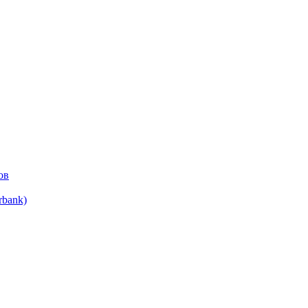
ов
bank)