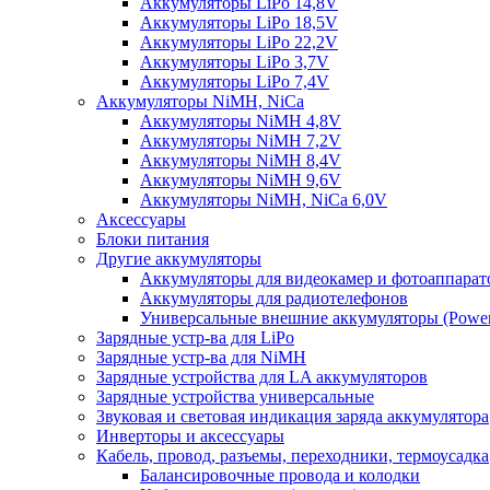
Аккумуляторы LiPo 14,8V
Аккумуляторы LiPo 18,5V
Аккумуляторы LiPo 22,2V
Аккумуляторы LiPo 3,7V
Аккумуляторы LiPo 7,4V
Аккумуляторы NiMH, NiCa
Аккумуляторы NiMH 4,8V
Аккумуляторы NiMH 7,2V
Аккумуляторы NiMH 8,4V
Аккумуляторы NiMH 9,6V
Аккумуляторы NiMH, NiCa 6,0V
Аксессуары
Блоки питания
Другие аккумуляторы
Аккумуляторы для видеокамер и фотоаппарат
Аккумуляторы для радиотелефонов
Универсальные внешние аккумуляторы (Power
Зарядные устр-ва для LiPo
Зарядные устр-ва для NiMH
Зарядные устройства для LA аккумуляторов
Зарядные устройства универсальные
Звуковая и световая индикация заряда аккумулятора
Инверторы и аксессуары
Кабель, провод, разъемы, переходники, термоусадка
Балансировочные провода и колодки