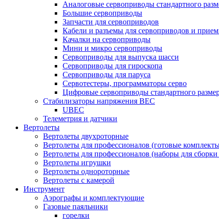
Аналоговые сервоприводы стандартного разм
Большие сервоприводы
Запчасти для сервоприводов
Кабели и разъемы для сервоприводов и прие
Качалки на сервоприводы
Мини и микро сервоприводы
Сервоприводы для выпуска шасси
Сервоприводы для гироскопа
Сервоприводы для паруса
Сервотестеры, программаторы серво
Цифровые сервоприводы стандартного разме
Стабилизаторы напряжения BEC
UBEC
Телеметрия и датчики
Вертолеты
Вертолеты двухроторные
Вертолеты для профессионалов (готовые комплект
Вертолеты для профессионалов (наборы для сборки
Вертолеты игрушки
Вертолеты однороторные
Вертолеты с камерой
Инструмент
Аэрографы и комплектующие
Газовые паяльники
горелки