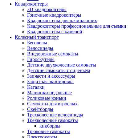
Квадрокоптеры
3D квадрокоптеры
Гоночные квадрокоптеры
Квадрокоптеры для начинающих
Квадрокоптеры профессиональные для съемки
Квадрокоптеры с камерой
Колесный транспорт
Беговелы
Велосипеды
Внедорожные самокаты
Гироскутеры
Детские двухколесные самокаты
Детские самокаты с сиденьем
Запчасти и аксессуары
Защитная экипировка
Каталки
Машинки педальные
Роликовые коньки
Самокаты для взрослых
Скейтборды
Трехколесные велосипеды
Трехколесные самокаты
кикборды
Трюковые самокаты
Электрокарты