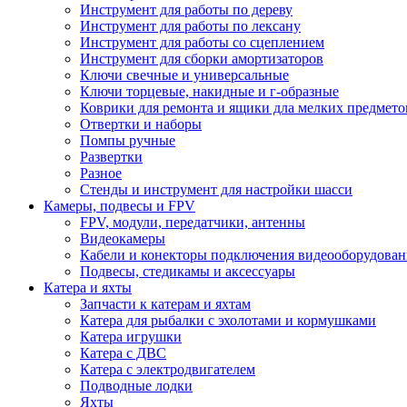
Инструмент для работы по дереву
Инструмент для работы по лексану
Инструмент для работы со сцеплением
Инструмент для сборки амортизаторов
Ключи свечные и универсальные
Ключи торцевые, накидные и г-образные
Коврики для ремонта и ящики дла мелких предмето
Отвертки и наборы
Помпы ручные
Развертки
Разное
Стенды и инструмент для настройки шасси
Камеры, подвесы и FPV
FPV, модули, передатчики, антенны
Видеокамеры
Кабели и конекторы подключения видеооборудован
Подвесы, стедикамы и аксессуары
Катера и яхты
Запчасти к катерам и яхтам
Катера для рыбалки с эхолотами и кормушками
Катера игрушки
Катера с ДВС
Катера с электродвигателем
Подводные лодки
Яхты