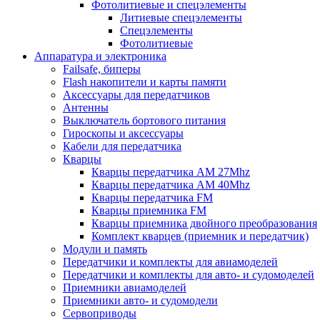
Фотолитиевые и спецэлементы
Литиевые спецэлементы
Спецэлементы
Фотолитиевые
Аппаратура и электроника
Failsafe, биперы
Flash накопители и карты памяти
Аксессуары для передатчиков
Антенны
Выключатель бортового питания
Гироскопы и аксессуары
Кабели для передатчика
Кварцы
Кварцы передатчика AM 27Mhz
Кварцы передатчика AM 40Mhz
Кварцы передатчика FM
Кварцы приемника FM
Кварцы приемника двойного преобразования
Комплект кварцев (приемник и передатчик)
Модули и память
Передатчики и комплекты для авиамоделей
Передатчики и комплекты для авто- и судомоделей
Приемники авиамоделей
Приемники авто- и судомодели
Сервоприводы