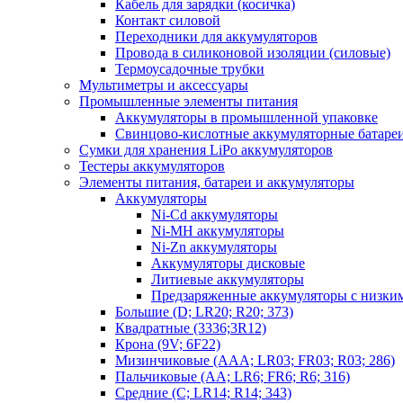
Кабель для зарядки (косичка)
Контакт силовой
Переходники для аккумуляторов
Провода в силиконовой изоляции (силовые)
Термоусадочные трубки
Мультиметры и аксессуары
Промышленные элементы питания
Аккумуляторы в промышленной упаковке
Свинцово-кислотные аккумуляторные батаре
Сумки для хранения LiPo аккумуляторов
Тестеры аккумуляторов
Элементы питания, батареи и аккумуляторы
Аккумуляторы
Ni-Cd аккумуляторы
Ni-MH аккумуляторы
Ni-Zn аккумуляторы
Аккумуляторы дисковые
Литиевые аккумуляторы
Предзаряженные аккумуляторы с низки
Большие (D; LR20; R20; 373)
Квадратные (3336;3R12)
Крона (9V; 6F22)
Мизинчиковые (AAA; LR03; FR03; R03; 286)
Пальчиковые (AA; LR6; FR6; R6; 316)
Средние (C; LR14; R14; 343)