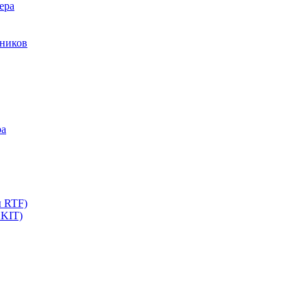
ера
мников
ра
ы RTF)
 KIT)