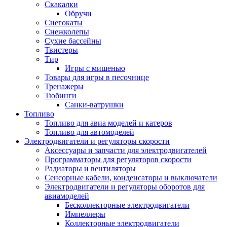
Скакалки
Обручи
Снегокаты
Снежколепы
Сухие бассейны
Твистеры
Тир
Игры с мишенью
Товары для игры в песочнице
Тренажеры
Тюбинги
Санки-ватрушки
Топливо
Топливо для авиа моделей и катеров
Топливо для автомоделей
Электродвигатели и регуляторы скорости
Аксессуары и запчасти для электродвигателей
Программаторы для регуляторов скорости
Радиаторы и вентиляторы
Сенсорные кабели, конденсаторы и выключатели
Электродвигатели и регуляторы оборотов для
авиамоделей
Бесколлекторные электродвигатели
Импеллеры
Коллекторные электродвигатели