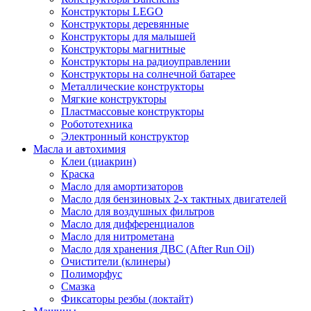
Конструкторы LEGO
Конструкторы деревянные
Конструкторы для малышей
Конструкторы магнитные
Конструкторы на радиоуправлении
Конструкторы на солнечной батарее
Металлические конструкторы
Мягкие конструкторы
Пластмассовые конструкторы
Робототехника
Электронный конструктор
Масла и автохимия
Клеи (циакрин)
Краска
Масло для амортизаторов
Масло для бензиновых 2-х тактных двигателей
Масло для воздушных фильтров
Масло для дифференциалов
Масло для нитрометана
Масло для хранения ДВС (After Run Oil)
Очистители (клинеры)
Полиморфус
Смазка
Фиксаторы резбы (локтайт)