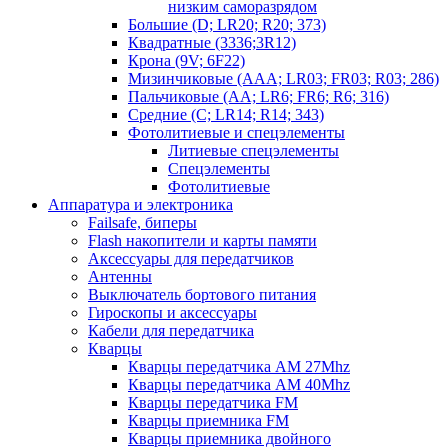
низким саморазрядом
Большие (D; LR20; R20; 373)
Квадратные (3336;3R12)
Крона (9V; 6F22)
Мизинчиковые (AAA; LR03; FR03; R03; 286)
Пальчиковые (AA; LR6; FR6; R6; 316)
Средние (C; LR14; R14; 343)
Фотолитиевые и спецэлементы
Литиевые спецэлементы
Спецэлементы
Фотолитиевые
Аппаратура и электроника
Failsafe, биперы
Flash накопители и карты памяти
Аксессуары для передатчиков
Антенны
Выключатель бортового питания
Гироскопы и аксессуары
Кабели для передатчика
Кварцы
Кварцы передатчика AM 27Mhz
Кварцы передатчика AM 40Mhz
Кварцы передатчика FM
Кварцы приемника FM
Кварцы приемника двойного