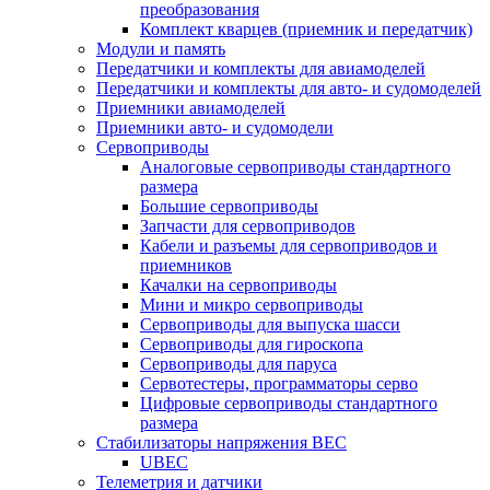
преобразования
Комплект кварцев (приемник и передатчик)
Модули и память
Передатчики и комплекты для авиамоделей
Передатчики и комплекты для авто- и судомоделей
Приемники авиамоделей
Приемники авто- и судомодели
Сервоприводы
Аналоговые сервоприводы стандартного
размера
Большие сервоприводы
Запчасти для сервоприводов
Кабели и разъемы для сервоприводов и
приемников
Качалки на сервоприводы
Мини и микро сервоприводы
Сервоприводы для выпуска шасси
Сервоприводы для гироскопа
Сервоприводы для паруса
Сервотестеры, программаторы серво
Цифровые сервоприводы стандартного
размера
Стабилизаторы напряжения BEC
UBEC
Телеметрия и датчики