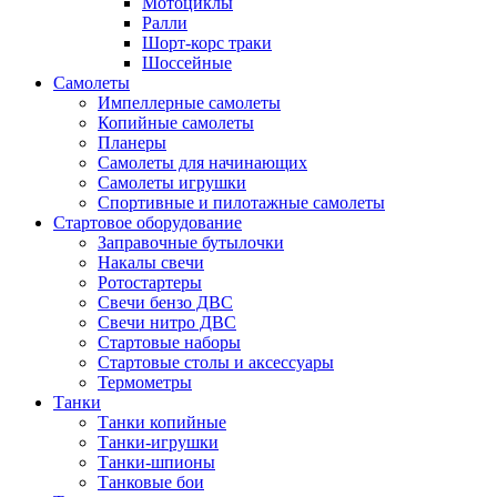
Мотоциклы
Ралли
Шорт-корс траки
Шоссейные
Самолеты
Импеллерные самолеты
Копийные самолеты
Планеры
Самолеты для начинающих
Самолеты игрушки
Спортивные и пилотажные самолеты
Стартовое оборудование
Заправочные бутылочки
Накалы свечи
Ротостартеры
Свечи бензо ДВС
Свечи нитро ДВС
Стартовые наборы
Стартовые столы и аксессуары
Термометры
Танки
Танки копийные
Танки-игрушки
Танки-шпионы
Танковые бои