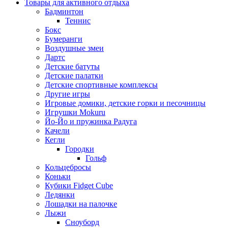
Товары для активного отдыха
Бадминтон
Теннис
Бокс
Бумеранги
Воздушные змеи
Дартс
Детские батуты
Детские палатки
Детские спортивные комплексы
Другие игры
Игровые домики, детские горки и песочницы
Игрушки Mokuru
Йо-Йо и пружинка Радуга
Качели
Кегли
Городки
Гольф
Кольцебросы
Коньки
Кубики Fidget Cube
Ледянки
Лошадки на палочке
Лыжи
Сноуборд