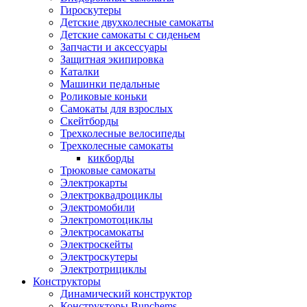
Гироскутеры
Детские двухколесные самокаты
Детские самокаты с сиденьем
Запчасти и аксессуары
Защитная экипировка
Каталки
Машинки педальные
Роликовые коньки
Самокаты для взрослых
Скейтборды
Трехколесные велосипеды
Трехколесные самокаты
кикборды
Трюковые самокаты
Электрокарты
Электроквадроциклы
Электромобили
Электромотоциклы
Электросамокаты
Электроскейты
Электроскутеры
Электротрициклы
Конструкторы
Динамический конструктор
Конструкторы Bunchems