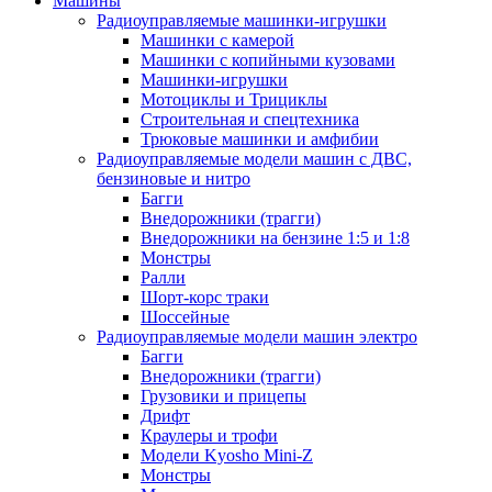
Машины
Радиоуправляемые машинки-игрушки
Машинки с камерой
Машинки с копийными кузовами
Машинки-игрушки
Мотоциклы и Трициклы
Строительная и спецтехника
Трюковые машинки и амфибии
Радиоуправляемые модели машин с ДВС,
бензиновые и нитро
Багги
Внедорожники (трагги)
Внедорожники на бензине 1:5 и 1:8
Монстры
Ралли
Шорт-корс траки
Шоссейные
Радиоуправляемые модели машин электро
Багги
Внедорожники (трагги)
Грузовики и прицепы
Дрифт
Краулеры и трофи
Модели Kyosho Mini-Z
Монстры