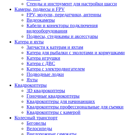
Стенды и инструмент для настройки шасси
Камеры, подвесы и FPV
FPV, модули, передатчики, антенны
Видеокамеры
Кабели и конекторы подключения
видеооборудования
Подвесы, стедикамы и аксессуары
Катера и яхты
Запчасти к катерам и яхтам
Катера для рыбалки с эхолотами и кормушками
Катера игрушки
Катера с ДВС
Катера с электродвигателем
Подводные лодки
Яхты
Квадрокоптеры
3D квадрокоптеры
Гоночные квадрокоптеры
Квадрокоптеры для начинающих
Квадрокоптеры профессиональные для съемки
Квадрокоптеры с камерой
Колесный транспорт
Беговелы
Велосипеды
Внедорожные самокаты