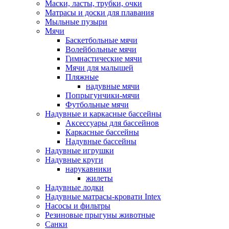
Маски, ласты, трубки, очки
Матрасы и доски для плавания
Мыльные пузыри
Мячи
Баскетбольные мячи
Волейбольные мячи
Гимнастические мячи
Мячи для малышей
Пляжные
надувные мячи
Попрыгунчики-мячи
Футбольные мячи
Надувные и каркасные бассейны
Аксессуары для бассейнов
Каркасные бассейны
Надувные бассейны
Надувные игрушки
Надувные круги
нарукавники
жилеты
Надувные лодки
Надувные матрасы-кровати Intex
Насосы и фильтры
Резиновые прыгуны животные
Санки