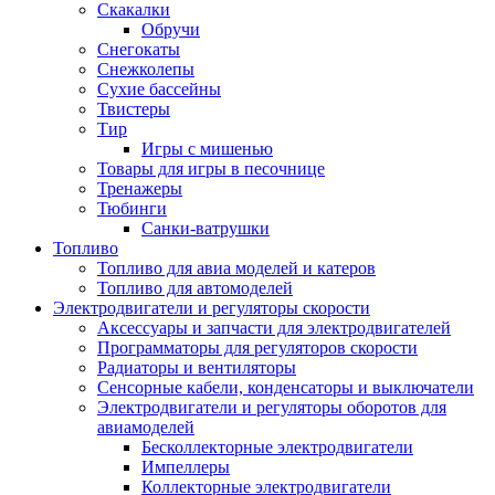
Скакалки
Обручи
Снегокаты
Снежколепы
Сухие бассейны
Твистеры
Тир
Игры с мишенью
Товары для игры в песочнице
Тренажеры
Тюбинги
Санки-ватрушки
Топливо
Топливо для авиа моделей и катеров
Топливо для автомоделей
Электродвигатели и регуляторы скорости
Аксессуары и запчасти для электродвигателей
Программаторы для регуляторов скорости
Радиаторы и вентиляторы
Сенсорные кабели, конденсаторы и выключатели
Электродвигатели и регуляторы оборотов для
авиамоделей
Бесколлекторные электродвигатели
Импеллеры
Коллекторные электродвигатели