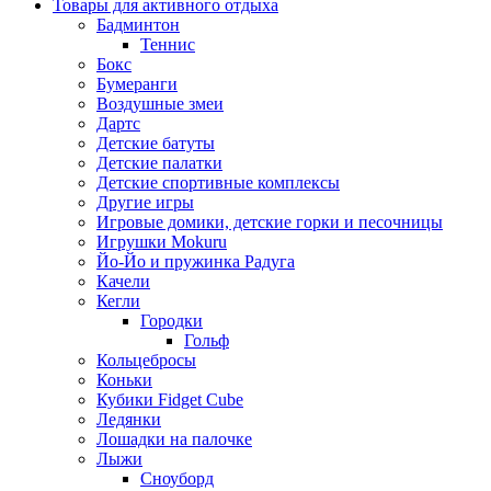
Товары для активного отдыха
Бадминтон
Теннис
Бокс
Бумеранги
Воздушные змеи
Дартс
Детские батуты
Детские палатки
Детские спортивные комплексы
Другие игры
Игровые домики, детские горки и песочницы
Игрушки Mokuru
Йо-Йо и пружинка Радуга
Качели
Кегли
Городки
Гольф
Кольцебросы
Коньки
Кубики Fidget Cube
Ледянки
Лошадки на палочке
Лыжи
Сноуборд