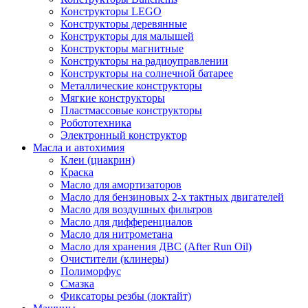
Конструкторы LEGO
Конструкторы деревянные
Конструкторы для малышей
Конструкторы магнитные
Конструкторы на радиоуправлении
Конструкторы на солнечной батарее
Металлические конструкторы
Мягкие конструкторы
Пластмассовые конструкторы
Робототехника
Электронный конструктор
Масла и автохимия
Клеи (циакрин)
Краска
Масло для амортизаторов
Масло для бензиновых 2-х тактных двигателей
Масло для воздушных фильтров
Масло для дифференциалов
Масло для нитрометана
Масло для хранения ДВС (After Run Oil)
Очистители (клинеры)
Полиморфус
Смазка
Фиксаторы резбы (локтайт)