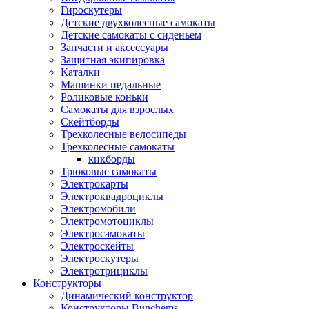
Гироскутеры
Детские двухколесные самокаты
Детские самокаты с сиденьем
Запчасти и аксессуары
Защитная экипировка
Каталки
Машинки педальные
Роликовые коньки
Самокаты для взрослых
Скейтборды
Трехколесные велосипеды
Трехколесные самокаты
кикборды
Трюковые самокаты
Электрокарты
Электроквадроциклы
Электромобили
Электромотоциклы
Электросамокаты
Электроскейты
Электроскутеры
Электротрициклы
Конструкторы
Динамический конструктор
Конструкторы Bunchems