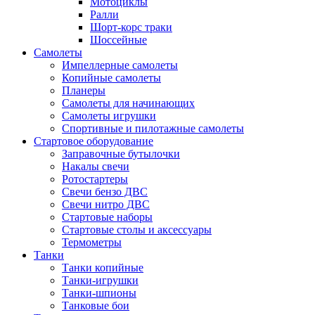
Мотоциклы
Ралли
Шорт-корс траки
Шоссейные
Самолеты
Импеллерные самолеты
Копийные самолеты
Планеры
Самолеты для начинающих
Самолеты игрушки
Спортивные и пилотажные самолеты
Стартовое оборудование
Заправочные бутылочки
Накалы свечи
Ротостартеры
Свечи бензо ДВС
Свечи нитро ДВС
Стартовые наборы
Стартовые столы и аксессуары
Термометры
Танки
Танки копийные
Танки-игрушки
Танки-шпионы
Танковые бои