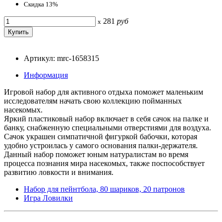
Скидка 13%
281
руб
x
Артикул: mrc-1658315
Информация
Игровой набор для активного отдыха поможет маленьким
исследователям начать свою коллекцию пойманных
насекомых.
Яркий пластиковый набор включает в себя сачок на палке и
банку, снабженную специальными отверстиями для воздуха.
Сачок украшен симпатичной фигуркой бабочки, которая
удобно устроилась у самого основания палки-держателя.
Данный набор поможет юным натуралистам во время
процесса познания мира насекомых, также поспособствует
развитию ловкости и внимания.
Набор для пейнтбола, 80 шариков, 20 патронов
Игра Ловилки