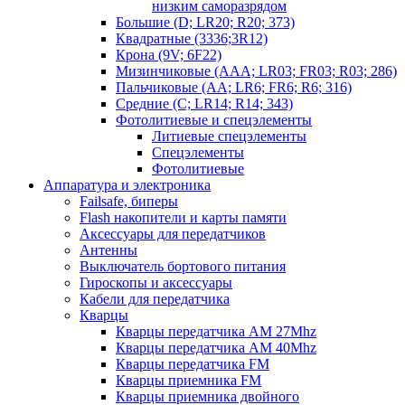
низким саморазрядом
Большие (D; LR20; R20; 373)
Квадратные (3336;3R12)
Крона (9V; 6F22)
Мизинчиковые (AAA; LR03; FR03; R03; 286)
Пальчиковые (AA; LR6; FR6; R6; 316)
Средние (C; LR14; R14; 343)
Фотолитиевые и спецэлементы
Литиевые спецэлементы
Спецэлементы
Фотолитиевые
Аппаратура и электроника
Failsafe, биперы
Flash накопители и карты памяти
Аксессуары для передатчиков
Антенны
Выключатель бортового питания
Гироскопы и аксессуары
Кабели для передатчика
Кварцы
Кварцы передатчика AM 27Mhz
Кварцы передатчика AM 40Mhz
Кварцы передатчика FM
Кварцы приемника FM
Кварцы приемника двойного