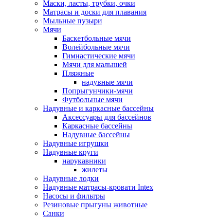
Маски, ласты, трубки, очки
Матрасы и доски для плавания
Мыльные пузыри
Мячи
Баскетбольные мячи
Волейбольные мячи
Гимнастические мячи
Мячи для малышей
Пляжные
надувные мячи
Попрыгунчики-мячи
Футбольные мячи
Надувные и каркасные бассейны
Аксессуары для бассейнов
Каркасные бассейны
Надувные бассейны
Надувные игрушки
Надувные круги
нарукавники
жилеты
Надувные лодки
Надувные матрасы-кровати Intex
Насосы и фильтры
Резиновые прыгуны животные
Санки