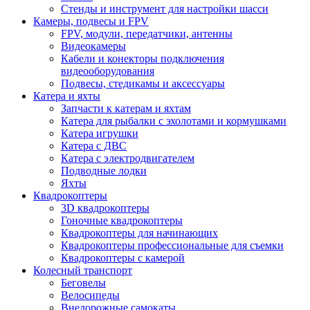
Стенды и инструмент для настройки шасси
Камеры, подвесы и FPV
FPV, модули, передатчики, антенны
Видеокамеры
Кабели и конекторы подключения
видеооборудования
Подвесы, стедикамы и аксессуары
Катера и яхты
Запчасти к катерам и яхтам
Катера для рыбалки с эхолотами и кормушками
Катера игрушки
Катера с ДВС
Катера с электродвигателем
Подводные лодки
Яхты
Квадрокоптеры
3D квадрокоптеры
Гоночные квадрокоптеры
Квадрокоптеры для начинающих
Квадрокоптеры профессиональные для съемки
Квадрокоптеры с камерой
Колесный транспорт
Беговелы
Велосипеды
Внедорожные самокаты