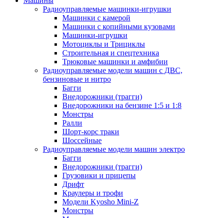
Машины
Радиоуправляемые машинки-игрушки
Машинки с камерой
Машинки с копийными кузовами
Машинки-игрушки
Мотоциклы и Трициклы
Строительная и спецтехника
Трюковые машинки и амфибии
Радиоуправляемые модели машин с ДВС,
бензиновые и нитро
Багги
Внедорожники (трагги)
Внедорожники на бензине 1:5 и 1:8
Монстры
Ралли
Шорт-корс траки
Шоссейные
Радиоуправляемые модели машин электро
Багги
Внедорожники (трагги)
Грузовики и прицепы
Дрифт
Краулеры и трофи
Модели Kyosho Mini-Z
Монстры