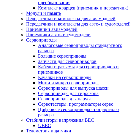
преобразования
Комплект кварцев (приемник и передатчик)
Модули и память
Передатчики и комплекты для авиамоделей
Передатчики и комплекты для авто- и судомоделей
Приемники авиамоделей
Приемники авто- и судомодели
Сервоприводы
Аналоговые сервоприводы стандартного
размера
Большие сервоприводы
Запчасти для сервоприводов
Кабели и разъемы для сервоприводов и
приемников
Качалки на сервоприводы
Мини и микро сервоприводы
Сервоприводы для выпуска шасси
Сервоприводы для гироскопа
Сервоприводы для паруса
Сервотестеры, программаторы серво
Цифровые сервоприводы стандартного
размера
Стабилизаторы напряжения BEC
UBEC
Телеметрия и датчики