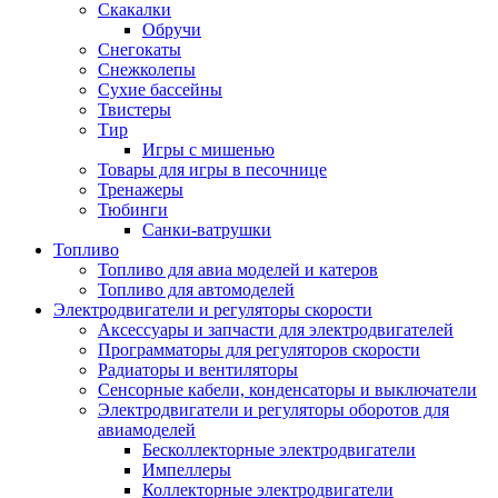
Скакалки
Обручи
Снегокаты
Снежколепы
Сухие бассейны
Твистеры
Тир
Игры с мишенью
Товары для игры в песочнице
Тренажеры
Тюбинги
Санки-ватрушки
Топливо
Топливо для авиа моделей и катеров
Топливо для автомоделей
Электродвигатели и регуляторы скорости
Аксессуары и запчасти для электродвигателей
Программаторы для регуляторов скорости
Радиаторы и вентиляторы
Сенсорные кабели, конденсаторы и выключатели
Электродвигатели и регуляторы оборотов для
авиамоделей
Бесколлекторные электродвигатели
Импеллеры
Коллекторные электродвигатели