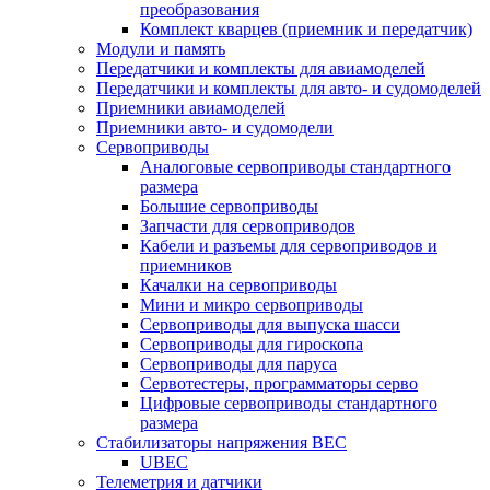
преобразования
Комплект кварцев (приемник и передатчик)
Модули и память
Передатчики и комплекты для авиамоделей
Передатчики и комплекты для авто- и судомоделей
Приемники авиамоделей
Приемники авто- и судомодели
Сервоприводы
Аналоговые сервоприводы стандартного
размера
Большие сервоприводы
Запчасти для сервоприводов
Кабели и разъемы для сервоприводов и
приемников
Качалки на сервоприводы
Мини и микро сервоприводы
Сервоприводы для выпуска шасси
Сервоприводы для гироскопа
Сервоприводы для паруса
Сервотестеры, программаторы серво
Цифровые сервоприводы стандартного
размера
Стабилизаторы напряжения BEC
UBEC
Телеметрия и датчики