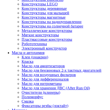
Конструкторы LEGO
Конструкторы деревянные
Конструкторы для малышей
Конструкторы магнитные
Конструкторы на радиоуправлении
Конструкторы на солнечной батарее
Металлические конструкторы
Мягкие конструкторы
Пластмассовые конструкторы
Робототехника
Электронный конструктор
Масла и автохимия
Клеи (циакрин)
Краска
Масло для амортизаторов
Масло для бензиновых 2-х тактных двигателей
Масло для воздушных фильтров
Масло для дифференциалов
Масло для нитрометана
Масло для хранения ДВС (After Run Oil)
Очистители (клинеры)
Полиморфус
Смазка
Фиксаторы резбы (локтайт)