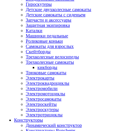
Гироскутеры
Детские двухколесные самокаты
Детские самокаты с сиденьем
Запчасти и аксессуары
Защитная экипировка
Каталки
Машинки педальные
Роликовые коньки
Самокаты для взрослых
Скейтборды
Трехколесные велосипеды
Трехколесные самокаты
кикборды
Трюковые самокаты
Электрокарты
Электроквадроциклы
Электромобили
Электромотоциклы
Электросамокаты
Электроскейты
Электроскутеры
Электротрициклы
Конструкторы
Динамический конструктор
Конструкторы Bunchems