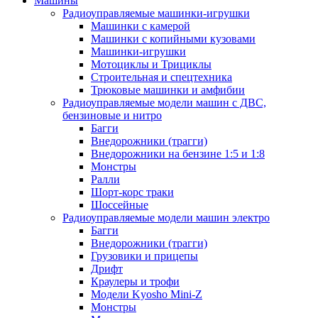
Машины
Радиоуправляемые машинки-игрушки
Машинки с камерой
Машинки с копийными кузовами
Машинки-игрушки
Мотоциклы и Трициклы
Строительная и спецтехника
Трюковые машинки и амфибии
Радиоуправляемые модели машин с ДВС,
бензиновые и нитро
Багги
Внедорожники (трагги)
Внедорожники на бензине 1:5 и 1:8
Монстры
Ралли
Шорт-корс траки
Шоссейные
Радиоуправляемые модели машин электро
Багги
Внедорожники (трагги)
Грузовики и прицепы
Дрифт
Краулеры и трофи
Модели Kyosho Mini-Z
Монстры