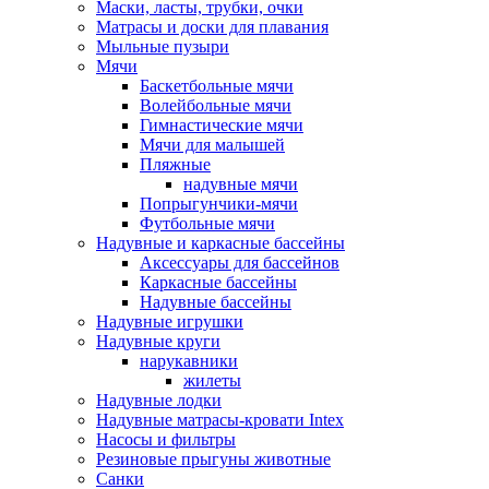
Маски, ласты, трубки, очки
Матрасы и доски для плавания
Мыльные пузыри
Мячи
Баскетбольные мячи
Волейбольные мячи
Гимнастические мячи
Мячи для малышей
Пляжные
надувные мячи
Попрыгунчики-мячи
Футбольные мячи
Надувные и каркасные бассейны
Аксессуары для бассейнов
Каркасные бассейны
Надувные бассейны
Надувные игрушки
Надувные круги
нарукавники
жилеты
Надувные лодки
Надувные матрасы-кровати Intex
Насосы и фильтры
Резиновые прыгуны животные
Санки