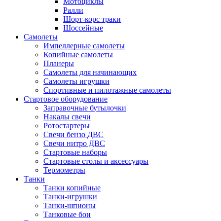
Мотоциклы
Ралли
Шорт-корс траки
Шоссейные
Самолеты
Импеллерные самолеты
Копийные самолеты
Планеры
Самолеты для начинающих
Самолеты игрушки
Спортивные и пилотажные самолеты
Стартовое оборудование
Заправочные бутылочки
Накалы свечи
Ротостартеры
Свечи бензо ДВС
Свечи нитро ДВС
Стартовые наборы
Стартовые столы и аксессуары
Термометры
Танки
Танки копийные
Танки-игрушки
Танки-шпионы
Танковые бои