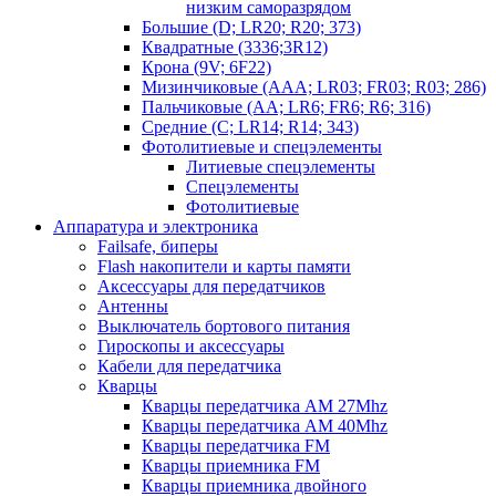
низким саморазрядом
Большие (D; LR20; R20; 373)
Квадратные (3336;3R12)
Крона (9V; 6F22)
Мизинчиковые (AAA; LR03; FR03; R03; 286)
Пальчиковые (AA; LR6; FR6; R6; 316)
Средние (C; LR14; R14; 343)
Фотолитиевые и спецэлементы
Литиевые спецэлементы
Спецэлементы
Фотолитиевые
Аппаратура и электроника
Failsafe, биперы
Flash накопители и карты памяти
Аксессуары для передатчиков
Антенны
Выключатель бортового питания
Гироскопы и аксессуары
Кабели для передатчика
Кварцы
Кварцы передатчика AM 27Mhz
Кварцы передатчика AM 40Mhz
Кварцы передатчика FM
Кварцы приемника FM
Кварцы приемника двойного