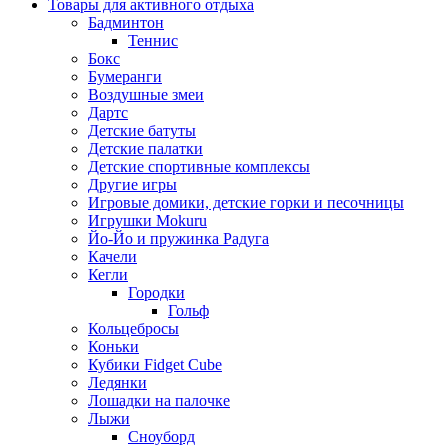
Товары для активного отдыха
Бадминтон
Теннис
Бокс
Бумеранги
Воздушные змеи
Дартс
Детские батуты
Детские палатки
Детские спортивные комплексы
Другие игры
Игровые домики, детские горки и песочницы
Игрушки Mokuru
Йо-Йо и пружинка Радуга
Качели
Кегли
Городки
Гольф
Кольцебросы
Коньки
Кубики Fidget Cube
Ледянки
Лошадки на палочке
Лыжи
Сноуборд