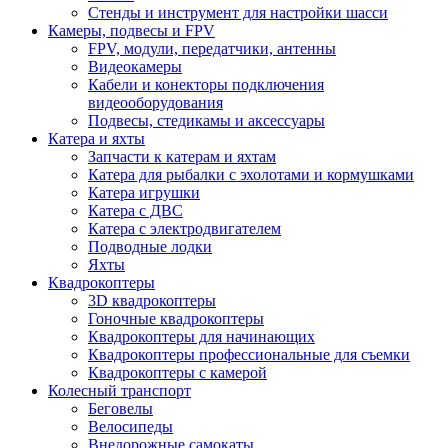
Стенды и инструмент для настройки шасси
Камеры, подвесы и FPV
FPV, модули, передатчики, антенны
Видеокамеры
Кабели и конекторы подключения
видеооборудования
Подвесы, стедикамы и аксессуары
Катера и яхты
Запчасти к катерам и яхтам
Катера для рыбалки с эхолотами и кормушками
Катера игрушки
Катера с ДВС
Катера с электродвигателем
Подводные лодки
Яхты
Квадрокоптеры
3D квадрокоптеры
Гоночные квадрокоптеры
Квадрокоптеры для начинающих
Квадрокоптеры профессиональные для съемки
Квадрокоптеры с камерой
Колесный транспорт
Беговелы
Велосипеды
Внедорожные самокаты