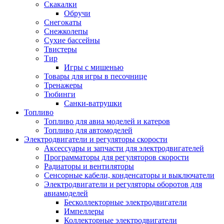
Скакалки
Обручи
Снегокаты
Снежколепы
Сухие бассейны
Твистеры
Тир
Игры с мишенью
Товары для игры в песочнице
Тренажеры
Тюбинги
Санки-ватрушки
Топливо
Топливо для авиа моделей и катеров
Топливо для автомоделей
Электродвигатели и регуляторы скорости
Аксессуары и запчасти для электродвигателей
Программаторы для регуляторов скорости
Радиаторы и вентиляторы
Сенсорные кабели, конденсаторы и выключатели
Электродвигатели и регуляторы оборотов для
авиамоделей
Бесколлекторные электродвигатели
Импеллеры
Коллекторные электродвигатели