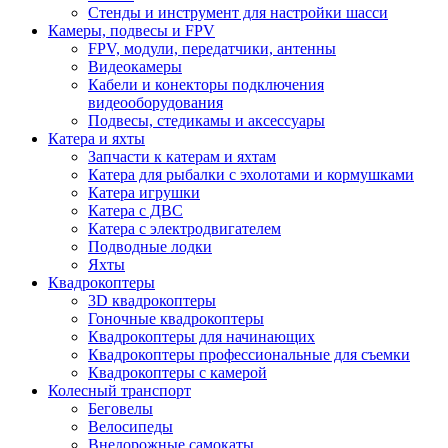
Стенды и инструмент для настройки шасси
Камеры, подвесы и FPV
FPV, модули, передатчики, антенны
Видеокамеры
Кабели и конекторы подключения
видеооборудования
Подвесы, стедикамы и аксессуары
Катера и яхты
Запчасти к катерам и яхтам
Катера для рыбалки с эхолотами и кормушками
Катера игрушки
Катера с ДВС
Катера с электродвигателем
Подводные лодки
Яхты
Квадрокоптеры
3D квадрокоптеры
Гоночные квадрокоптеры
Квадрокоптеры для начинающих
Квадрокоптеры профессиональные для съемки
Квадрокоптеры с камерой
Колесный транспорт
Беговелы
Велосипеды
Внедорожные самокаты