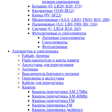
низким саморазрядом
Большие (D; LR20; R20; 373)
Квадратные (3336;3R12)
Крона (9V; 6F22)
Мизинчиковые (AAA; LR03; FR03; R03; 286)
Пальчиковые (AA; LR6; FR6; R6; 316)
Средние (C; LR14; R14; 343)
Фотолитиевые и спецэлементы
Литиевые спецэлементы
Спецэлементы
Фотолитиевые
Аппаратура и электроника
Failsafe, биперы
Flash накопители и карты памяти
Аксессуары для передатчиков
Антенны
Выключатель бортового питания
Гироскопы и аксессуары
Кабели для передатчика
Кварцы
Кварцы передатчика AM 27Mhz
Кварцы передатчика AM 40Mhz
Кварцы передатчика FM
Кварцы приемника FM
Кварцы приемника двойного