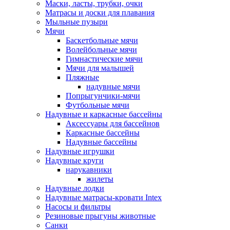
Маски, ласты, трубки, очки
Матрасы и доски для плавания
Мыльные пузыри
Мячи
Баскетбольные мячи
Волейбольные мячи
Гимнастические мячи
Мячи для малышей
Пляжные
надувные мячи
Попрыгунчики-мячи
Футбольные мячи
Надувные и каркасные бассейны
Аксессуары для бассейнов
Каркасные бассейны
Надувные бассейны
Надувные игрушки
Надувные круги
нарукавники
жилеты
Надувные лодки
Надувные матрасы-кровати Intex
Насосы и фильтры
Резиновые прыгуны животные
Санки