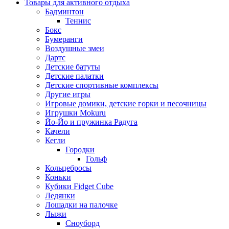
Товары для активного отдыха
Бадминтон
Теннис
Бокс
Бумеранги
Воздушные змеи
Дартс
Детские батуты
Детские палатки
Детские спортивные комплексы
Другие игры
Игровые домики, детские горки и песочницы
Игрушки Mokuru
Йо-Йо и пружинка Радуга
Качели
Кегли
Городки
Гольф
Кольцебросы
Коньки
Кубики Fidget Cube
Ледянки
Лошадки на палочке
Лыжи
Сноуборд