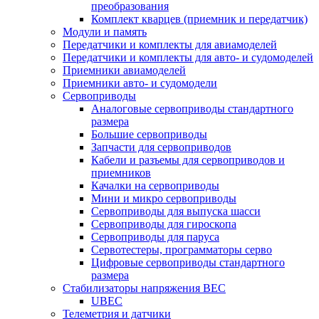
преобразования
Комплект кварцев (приемник и передатчик)
Модули и память
Передатчики и комплекты для авиамоделей
Передатчики и комплекты для авто- и судомоделей
Приемники авиамоделей
Приемники авто- и судомодели
Сервоприводы
Аналоговые сервоприводы стандартного
размера
Большие сервоприводы
Запчасти для сервоприводов
Кабели и разъемы для сервоприводов и
приемников
Качалки на сервоприводы
Мини и микро сервоприводы
Сервоприводы для выпуска шасси
Сервоприводы для гироскопа
Сервоприводы для паруса
Сервотестеры, программаторы серво
Цифровые сервоприводы стандартного
размера
Стабилизаторы напряжения BEC
UBEC
Телеметрия и датчики