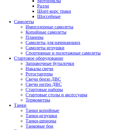
Мотоциклы
Ралли
Шорт-корс траки
Шоссейные
Самолеты
Импеллерные самолеты
Копийные самолеты
Планеры
Самолеты для начинающих
Самолеты игрушки
Спортивные и пилотажные самолеты
Стартовое оборудование
Заправочные бутылочки
Накалы свечи
Ротостартеры
Свечи бензо ДВС
Свечи нитро ДВС
Стартовые наборы
Стартовые столы и аксессуары
Термометры
Танки
Танки копийные
Танки-игрушки
Танки-шпионы
Танковые бои