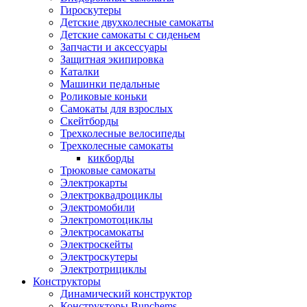
Гироскутеры
Детские двухколесные самокаты
Детские самокаты с сиденьем
Запчасти и аксессуары
Защитная экипировка
Каталки
Машинки педальные
Роликовые коньки
Самокаты для взрослых
Скейтборды
Трехколесные велосипеды
Трехколесные самокаты
кикборды
Трюковые самокаты
Электрокарты
Электроквадроциклы
Электромобили
Электромотоциклы
Электросамокаты
Электроскейты
Электроскутеры
Электротрициклы
Конструкторы
Динамический конструктор
Конструкторы Bunchems