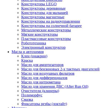
Конструкторы LEGO
Конструкторы деревянные
Конструкторы для малышей
Конструкторы магнитные
Конструкторы на радиоуправлении
Конструкторы на солнечной батарее
Металлические конструкторы
Мягкие конструкторы
Пластмассовые конструкторы
Робототехника
Электронный конструктор
Масла и автохимия
Клеи (циакрин)
Краска
Масло для амортизаторов
Масло для бензиновых 2-х тактных двигателей
Масло для воздушных фильтров
Масло для дифференциалов
Масло для нитрометана
Масло для хранения ДВС (After Run Oil)
Очистители (клинеры)
Полиморфус
Смазка
Фиксаторы резбы (локтайт)