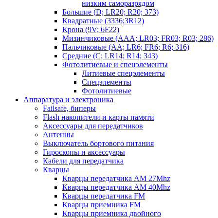
низким саморазрядом
Большие (D; LR20; R20; 373)
Квадратные (3336;3R12)
Крона (9V; 6F22)
Мизинчиковые (AAA; LR03; FR03; R03; 286)
Пальчиковые (AA; LR6; FR6; R6; 316)
Средние (C; LR14; R14; 343)
Фотолитиевые и спецэлементы
Литиевые спецэлементы
Спецэлементы
Фотолитиевые
Аппаратура и электроника
Failsafe, биперы
Flash накопители и карты памяти
Аксессуары для передатчиков
Антенны
Выключатель бортового питания
Гироскопы и аксессуары
Кабели для передатчика
Кварцы
Кварцы передатчика AM 27Mhz
Кварцы передатчика AM 40Mhz
Кварцы передатчика FM
Кварцы приемника FM
Кварцы приемника двойного