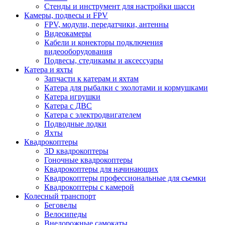
Стенды и инструмент для настройки шасси
Камеры, подвесы и FPV
FPV, модули, передатчики, антенны
Видеокамеры
Кабели и конекторы подключения
видеооборудования
Подвесы, стедикамы и аксессуары
Катера и яхты
Запчасти к катерам и яхтам
Катера для рыбалки с эхолотами и кормушками
Катера игрушки
Катера с ДВС
Катера с электродвигателем
Подводные лодки
Яхты
Квадрокоптеры
3D квадрокоптеры
Гоночные квадрокоптеры
Квадрокоптеры для начинающих
Квадрокоптеры профессиональные для съемки
Квадрокоптеры с камерой
Колесный транспорт
Беговелы
Велосипеды
Внедорожные самокаты