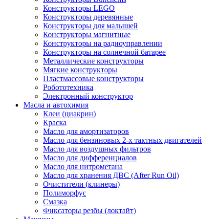
Конструкторы LEGO
Конструкторы деревянные
Конструкторы для малышей
Конструкторы магнитные
Конструкторы на радиоуправлении
Конструкторы на солнечной батарее
Металлические конструкторы
Мягкие конструкторы
Пластмассовые конструкторы
Робототехника
Электронный конструктор
Масла и автохимия
Клеи (циакрин)
Краска
Масло для амортизаторов
Масло для бензиновых 2-х тактных двигателей
Масло для воздушных фильтров
Масло для дифференциалов
Масло для нитрометана
Масло для хранения ДВС (After Run Oil)
Очистители (клинеры)
Полиморфус
Смазка
Фиксаторы резбы (локтайт)