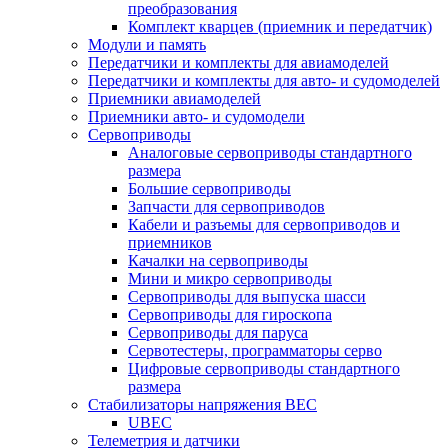
преобразования
Комплект кварцев (приемник и передатчик)
Модули и память
Передатчики и комплекты для авиамоделей
Передатчики и комплекты для авто- и судомоделей
Приемники авиамоделей
Приемники авто- и судомодели
Сервоприводы
Аналоговые сервоприводы стандартного
размера
Большие сервоприводы
Запчасти для сервоприводов
Кабели и разъемы для сервоприводов и
приемников
Качалки на сервоприводы
Мини и микро сервоприводы
Сервоприводы для выпуска шасси
Сервоприводы для гироскопа
Сервоприводы для паруса
Сервотестеры, программаторы серво
Цифровые сервоприводы стандартного
размера
Стабилизаторы напряжения BEC
UBEC
Телеметрия и датчики