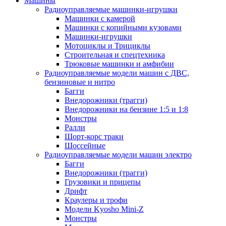
Машины
Радиоуправляемые машинки-игрушки
Машинки с камерой
Машинки с копийными кузовами
Машинки-игрушки
Мотоциклы и Трициклы
Строительная и спецтехника
Трюковые машинки и амфибии
Радиоуправляемые модели машин с ДВС,
бензиновые и нитро
Багги
Внедорожники (трагги)
Внедорожники на бензине 1:5 и 1:8
Монстры
Ралли
Шорт-корс траки
Шоссейные
Радиоуправляемые модели машин электро
Багги
Внедорожники (трагги)
Грузовики и прицепы
Дрифт
Краулеры и трофи
Модели Kyosho Mini-Z
Монстры