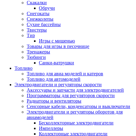
Скакалки
Обручи
Снегокаты
Снежколепы
Сухие бассейны
Твистеры
Тир
Игры с мишенью
Товары для игры в песочнице
Тренажеры
Тюбинги
Санки-ватрушки
Топливо
Топливо для авиа моделей и катеров
Топливо для автомоделей
Электродвигатели и регуляторы скорости
Аксессуары и запчасти для электродвигателей
Программаторы для регуляторов скорости
Радиаторы и вентиляторы
Сенсорные кабели, конденсаторы и выключатели
Электродвигатели и регуляторы оборотов для
авиамоделей
Бесколлекторные электродвигатели
Импеллеры
Коллекторные электродвигатели