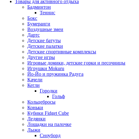
Товары для активного отдыха
Бадминтон
Теннис
Бокс
Бумеранги
Воздушные змеи
Дартс
Детские батуты
Детские палатки
Детские спортивные комплексы
Другие игры
Игровые домики, детские горки и песочницы
Игрушки Mokuru
Йо-Йо и пружинка Радуга
Качели
Кегли
Городки
Гольф
Кольцебросы
Коньки
Кубики Fidget Cube
Ледянки
Лошадки на палочке
Лыжи
Сноуборд