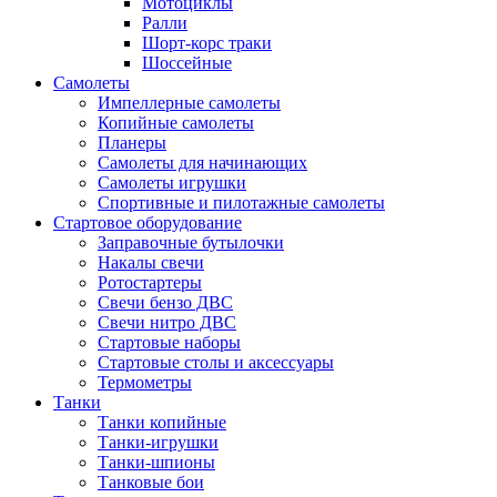
Мотоциклы
Ралли
Шорт-корс траки
Шоссейные
Самолеты
Импеллерные самолеты
Копийные самолеты
Планеры
Самолеты для начинающих
Самолеты игрушки
Спортивные и пилотажные самолеты
Стартовое оборудование
Заправочные бутылочки
Накалы свечи
Ротостартеры
Свечи бензо ДВС
Свечи нитро ДВС
Стартовые наборы
Стартовые столы и аксессуары
Термометры
Танки
Танки копийные
Танки-игрушки
Танки-шпионы
Танковые бои