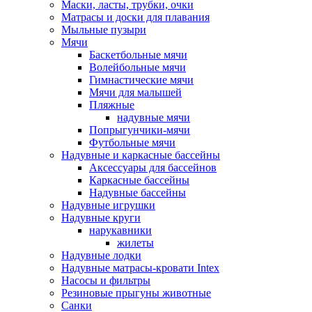
Маски, ласты, трубки, очки
Матрасы и доски для плавания
Мыльные пузыри
Мячи
Баскетбольные мячи
Волейбольные мячи
Гимнастические мячи
Мячи для малышей
Пляжные
надувные мячи
Попрыгунчики-мячи
Футбольные мячи
Надувные и каркасные бассейны
Аксессуары для бассейнов
Каркасные бассейны
Надувные бассейны
Надувные игрушки
Надувные круги
нарукавники
жилеты
Надувные лодки
Надувные матрасы-кровати Intex
Насосы и фильтры
Резиновые прыгуны животные
Санки