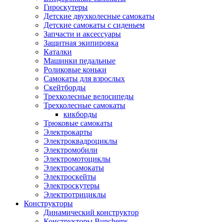
Гироскутеры
Детские двухколесные самокаты
Детские самокаты с сиденьем
Запчасти и аксессуары
Защитная экипировка
Каталки
Машинки педальные
Роликовые коньки
Самокаты для взрослых
Скейтборды
Трехколесные велосипеды
Трехколесные самокаты
кикборды
Трюковые самокаты
Электрокарты
Электроквадроциклы
Электромобили
Электромотоциклы
Электросамокаты
Электроскейты
Электроскутеры
Электротрициклы
Конструкторы
Динамический конструктор
Конструкторы Bunchems