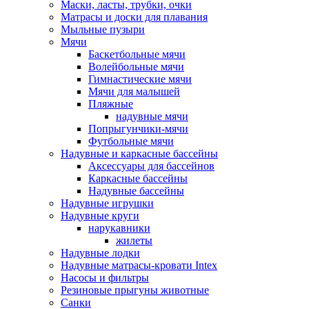
Маски, ласты, трубки, очки
Матрасы и доски для плавания
Мыльные пузыри
Мячи
Баскетбольные мячи
Волейбольные мячи
Гимнастические мячи
Мячи для малышей
Пляжные
надувные мячи
Попрыгунчики-мячи
Футбольные мячи
Надувные и каркасные бассейны
Аксессуары для бассейнов
Каркасные бассейны
Надувные бассейны
Надувные игрушки
Надувные круги
нарукавники
жилеты
Надувные лодки
Надувные матрасы-кровати Intex
Насосы и фильтры
Резиновые прыгуны животные
Санки