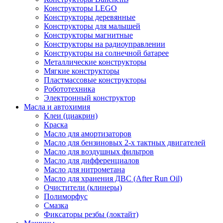
Конструкторы LEGO
Конструкторы деревянные
Конструкторы для малышей
Конструкторы магнитные
Конструкторы на радиоуправлении
Конструкторы на солнечной батарее
Металлические конструкторы
Мягкие конструкторы
Пластмассовые конструкторы
Робототехника
Электронный конструктор
Масла и автохимия
Клеи (циакрин)
Краска
Масло для амортизаторов
Масло для бензиновых 2-х тактных двигателей
Масло для воздушных фильтров
Масло для дифференциалов
Масло для нитрометана
Масло для хранения ДВС (After Run Oil)
Очистители (клинеры)
Полиморфус
Смазка
Фиксаторы резбы (локтайт)