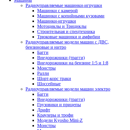
Машины
Радиоуправляемые машинки-игрушки
Машинки с камерой
Машинки с копийными кузовами
Машинки-игрушки
Мотоциклы и Трициклы
Строительная и спецтехника
Трюковые машинки и амфибии
Радиоуправляемые модели машин с ДВС,
бензиновые и нитро
Багги
Внедорожники (трагги)
Внедорожники на бензине 1:5 и 1:8
Монстры
Ралли
Шорт-корс траки
Шоссейные
Радиоуправляемые модели машин электро
Багги
Внедорожники (трагги)
Грузовики и прицепы
Дрифт
Краулеры и трофи
Модели Kyosho Mini-Z
Монстры