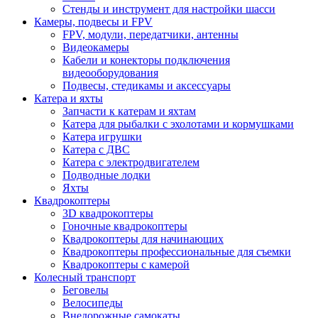
Стенды и инструмент для настройки шасси
Камеры, подвесы и FPV
FPV, модули, передатчики, антенны
Видеокамеры
Кабели и конекторы подключения
видеооборудования
Подвесы, стедикамы и аксессуары
Катера и яхты
Запчасти к катерам и яхтам
Катера для рыбалки с эхолотами и кормушками
Катера игрушки
Катера с ДВС
Катера с электродвигателем
Подводные лодки
Яхты
Квадрокоптеры
3D квадрокоптеры
Гоночные квадрокоптеры
Квадрокоптеры для начинающих
Квадрокоптеры профессиональные для съемки
Квадрокоптеры с камерой
Колесный транспорт
Беговелы
Велосипеды
Внедорожные самокаты