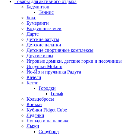
Товары для активного отдыха
Бадминтон
Теннис
Бокс
Бумеранги
Воздушные змеи
Дартс
Детские батуты
Детские палатки
Детские спортивные комплексы
Другие игры
Игровые домики, детские горки и песочницы
Игрушки Mokuru
Йо-Йо и пружинка Радуга
Качели
Кегли
Городки
Гольф
Кольцебросы
Коньки
Кубики Fidget Cube
Ледянки
Лошадки на палочке
Лыжи
Сноуборд