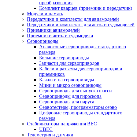
преобразования
Комплект кварцев (приемник и передатчик)
Модули и память
Передатчики и комплекты для авиамоделей
Передатчики и комплекты для авто- и судомоделей
Приемники авиамоделей
Приемники авто- и судомодели
Сервоприводы
Аналоговые сервоприводы стандартного
размера
Большие сервоприводы
Запчасти для сервоприводов
Кабели и разъемы для сервоприводов и
приемников
Качалки на сервоприводы
Мини и микро сервоприводы
Сервоприводы для выпуска шасси
Сервоприводы для гироскопа
Сервоприводы для паруса
Сервотестеры, программаторы серво
Цифровые сервоприводы стандартного
размера
Стабилизаторы напряжения BEC
UBEC
Телеметрия и датчики