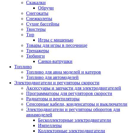
Скакалки
Обручи
Снегокаты
Снежколепы
Сухие бассейны
Твистеры
Тир
Игры с мишенью
Товары для игры в песочнице
Тренажеры
Тюбинги
Санки-ватрушки
Топливо
Топливо для авиа моделей и катеров
Топливо для автомоделей
Электродвигатели и регуляторы скорости
Аксессуары и запчасти для электродвигателей
Программаторы для регуляторов скорости
Радиаторы и вентиляторы
Сенсорные кабели, конденсаторы и выключатели
Электродвигатели и регуляторы оборотов для
авиамоделей
Бесколлекторные электродвигатели
Импеллеры
Коллекторные электродвигатели