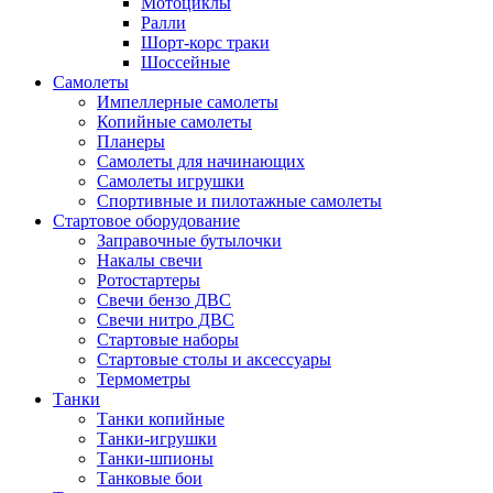
Мотоциклы
Ралли
Шорт-корс траки
Шоссейные
Самолеты
Импеллерные самолеты
Копийные самолеты
Планеры
Самолеты для начинающих
Самолеты игрушки
Спортивные и пилотажные самолеты
Стартовое оборудование
Заправочные бутылочки
Накалы свечи
Ротостартеры
Свечи бензо ДВС
Свечи нитро ДВС
Стартовые наборы
Стартовые столы и аксессуары
Термометры
Танки
Танки копийные
Танки-игрушки
Танки-шпионы
Танковые бои