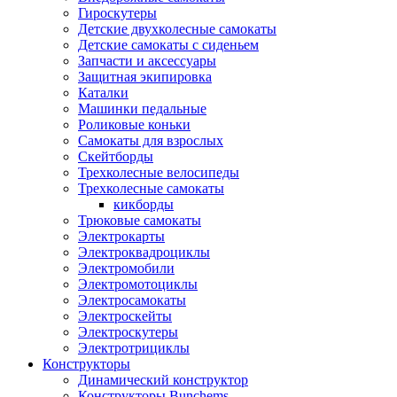
Гироскутеры
Детские двухколесные самокаты
Детские самокаты с сиденьем
Запчасти и аксессуары
Защитная экипировка
Каталки
Машинки педальные
Роликовые коньки
Самокаты для взрослых
Скейтборды
Трехколесные велосипеды
Трехколесные самокаты
кикборды
Трюковые самокаты
Электрокарты
Электроквадроциклы
Электромобили
Электромотоциклы
Электросамокаты
Электроскейты
Электроскутеры
Электротрициклы
Конструкторы
Динамический конструктор
Конструкторы Bunchems