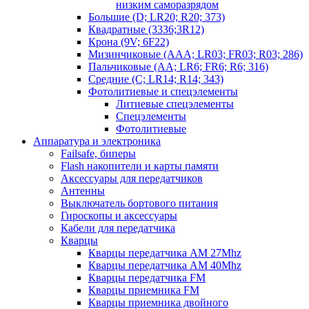
низким саморазрядом
Большие (D; LR20; R20; 373)
Квадратные (3336;3R12)
Крона (9V; 6F22)
Мизинчиковые (AAA; LR03; FR03; R03; 286)
Пальчиковые (AA; LR6; FR6; R6; 316)
Средние (C; LR14; R14; 343)
Фотолитиевые и спецэлементы
Литиевые спецэлементы
Спецэлементы
Фотолитиевые
Аппаратура и электроника
Failsafe, биперы
Flash накопители и карты памяти
Аксессуары для передатчиков
Антенны
Выключатель бортового питания
Гироскопы и аксессуары
Кабели для передатчика
Кварцы
Кварцы передатчика AM 27Mhz
Кварцы передатчика AM 40Mhz
Кварцы передатчика FM
Кварцы приемника FM
Кварцы приемника двойного