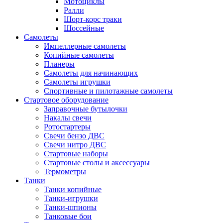
Мотоциклы
Ралли
Шорт-корс траки
Шоссейные
Самолеты
Импеллерные самолеты
Копийные самолеты
Планеры
Самолеты для начинающих
Самолеты игрушки
Спортивные и пилотажные самолеты
Стартовое оборудование
Заправочные бутылочки
Накалы свечи
Ротостартеры
Свечи бензо ДВС
Свечи нитро ДВС
Стартовые наборы
Стартовые столы и аксессуары
Термометры
Танки
Танки копийные
Танки-игрушки
Танки-шпионы
Танковые бои