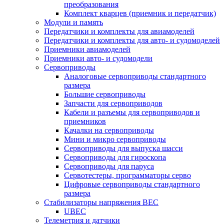
преобразования
Комплект кварцев (приемник и передатчик)
Модули и память
Передатчики и комплекты для авиамоделей
Передатчики и комплекты для авто- и судомоделей
Приемники авиамоделей
Приемники авто- и судомодели
Сервоприводы
Аналоговые сервоприводы стандартного
размера
Большие сервоприводы
Запчасти для сервоприводов
Кабели и разъемы для сервоприводов и
приемников
Качалки на сервоприводы
Мини и микро сервоприводы
Сервоприводы для выпуска шасси
Сервоприводы для гироскопа
Сервоприводы для паруса
Сервотестеры, программаторы серво
Цифровые сервоприводы стандартного
размера
Стабилизаторы напряжения BEC
UBEC
Телеметрия и датчики