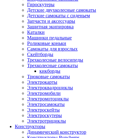
Гироскутеры
Детские двухколесные самокаты
Детские самокаты с сиденьем
Запчасти и аксессуары
Защитная экипировка
Каталки
Машинки педальные
Роликовые коньки
Самокаты для взрослых
Скейтборды
Трехколесные велосипеды
Трехколесные самокаты
кикборды
Трюковые самокаты
Электрокарты
Электроквадроциклы
Электромобили
Электромотоциклы
Электросамокаты
Электроскейты
Электроскутеры
Электротрициклы
Конструкторы
Динамический конструктор
Конструкторы Bunchems