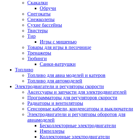
Скакалки
Обручи
Снегокаты
Снежколепы
Сухие бассейны
Твистеры
Тир
Игры с мишенью
Товары для игры в песочнице
Тренажеры
Тюбинги
Санки-ватрушки
Топливо
Топливо для авиа моделей и катеров
Топливо для автомоделей
Электродвигатели и регуляторы скорости
Аксессуары и запчасти для электродвигателей
Программаторы для регуляторов скорости
Радиаторы и вентиляторы
Сенсорные кабели, конденсаторы и выключатели
Электродвигатели и регуляторы оборотов для
авиамоделей
Бесколлекторные электродвигатели
Импеллеры
Коллекторные электродвигатели