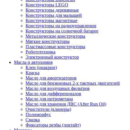
Конструкторы LEGO
Конструкторы деревянные
Конструкторы для малышей
Конструкторы магнитные
Конструкторы на радиоуправлении
Конструкторы на солнечной батарее
Металлические конструкторы
Мягкие конструкторы
Пластмассовые конструкторы
Робототехника
Электронный конструктор
Масла и автохимия
Клеи (циакрин)
Краска
Масло для амортизаторов
Масло для бензиновых 2-х тактных двигателей
Масло для воздушных фильтров
Масло для дифференциалов
Масло для нитрометана
Масло для хранения ДВС (After Run Oil)
Очистители (клинеры)
Полиморфус
Смазка
Фиксаторы резбы (локтайт)