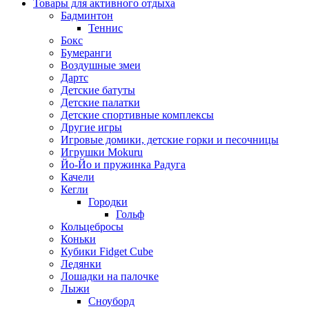
Товары для активного отдыха
Бадминтон
Теннис
Бокс
Бумеранги
Воздушные змеи
Дартс
Детские батуты
Детские палатки
Детские спортивные комплексы
Другие игры
Игровые домики, детские горки и песочницы
Игрушки Mokuru
Йо-Йо и пружинка Радуга
Качели
Кегли
Городки
Гольф
Кольцебросы
Коньки
Кубики Fidget Cube
Ледянки
Лошадки на палочке
Лыжи
Сноуборд