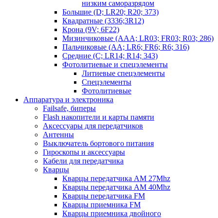
низким саморазрядом
Большие (D; LR20; R20; 373)
Квадратные (3336;3R12)
Крона (9V; 6F22)
Мизинчиковые (AAA; LR03; FR03; R03; 286)
Пальчиковые (AA; LR6; FR6; R6; 316)
Средние (C; LR14; R14; 343)
Фотолитиевые и спецэлементы
Литиевые спецэлементы
Спецэлементы
Фотолитиевые
Аппаратура и электроника
Failsafe, биперы
Flash накопители и карты памяти
Аксессуары для передатчиков
Антенны
Выключатель бортового питания
Гироскопы и аксессуары
Кабели для передатчика
Кварцы
Кварцы передатчика AM 27Mhz
Кварцы передатчика AM 40Mhz
Кварцы передатчика FM
Кварцы приемника FM
Кварцы приемника двойного