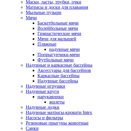
Маски, ласты, трубки, очки
Матрасы и доски для плавания
Мыльные пузыри
Мячи
Баскетбольные мячи
Волейбольные мячи
Гимнастические мячи
Мячи для малышей
Пляжные
надувные мячи
Попрыгунчики-мячи
Футбольные мячи
Надувные и каркасные бассейны
Аксессуары для бассейнов
Каркасные бассейны
Надувные бассейны
Надувные игрушки
Надувные круги
нарукавники
жилеты
Надувные лодки
Надувные матрасы-кровати Intex
Насосы и фильтры
Резиновые прыгуны животные
Санки