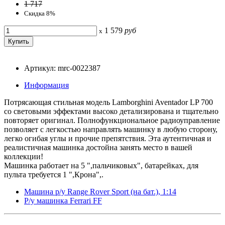
1 717
Скидка 8%
1 579
руб
x
Артикул: mrc-0022387
Информация
Потрясающая стильная модель Lamborghini Aventador LP 700
со световыми эффектами высоко детализирована и тщательно
повторяет оригинал. Полнофункциональное радиоуправление
позволяет с легкостью направлять машинку в любую сторону,
легко огибая углы и прочие препятствия. Эта аутентичная и
реалистичная машинка достойна занять место в вашей
коллекции!
Машинка работает на 5 ",пальчиковых", батарейках, для
пульта требуется 1 ",Крона",.
Машина р/у Range Rover Sport (на бат.), 1:14
Р/у машинка Ferrari FF