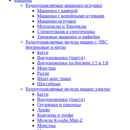
Машины
Радиоуправляемые машинки-игрушки
Машинки с камерой
Машинки с копийными кузовами
Машинки-игрушки
Мотоциклы и Трициклы
Строительная и спецтехника
Трюковые машинки и амфибии
Радиоуправляемые модели машин с ДВС,
бензиновые и нитро
Багги
Внедорожники (трагги)
Внедорожники на бензине 1:5 и 1:8
Монстры
Ралли
Шорт-корс траки
Шоссейные
Радиоуправляемые модели машин электро
Багги
Внедорожники (трагги)
Грузовики и прицепы
Дрифт
Краулеры и трофи
Модели Kyosho Mini-Z
Монстры