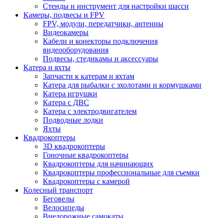
Стенды и инструмент для настройки шасси
Камеры, подвесы и FPV
FPV, модули, передатчики, антенны
Видеокамеры
Кабели и конекторы подключения
видеооборудования
Подвесы, стедикамы и аксессуары
Катера и яхты
Запчасти к катерам и яхтам
Катера для рыбалки с эхолотами и кормушками
Катера игрушки
Катера с ДВС
Катера с электродвигателем
Подводные лодки
Яхты
Квадрокоптеры
3D квадрокоптеры
Гоночные квадрокоптеры
Квадрокоптеры для начинающих
Квадрокоптеры профессиональные для съемки
Квадрокоптеры с камерой
Колесный транспорт
Беговелы
Велосипеды
Внедорожные самокаты