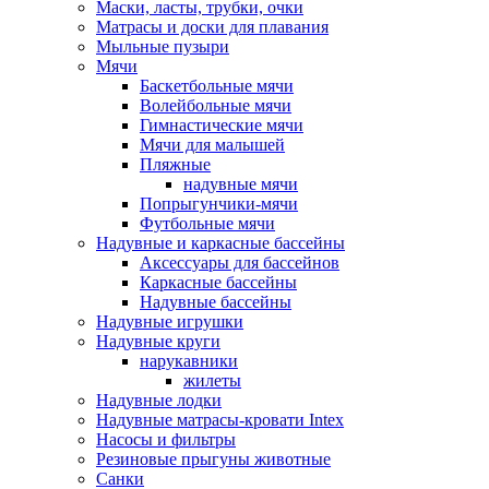
Маски, ласты, трубки, очки
Матрасы и доски для плавания
Мыльные пузыри
Мячи
Баскетбольные мячи
Волейбольные мячи
Гимнастические мячи
Мячи для малышей
Пляжные
надувные мячи
Попрыгунчики-мячи
Футбольные мячи
Надувные и каркасные бассейны
Аксессуары для бассейнов
Каркасные бассейны
Надувные бассейны
Надувные игрушки
Надувные круги
нарукавники
жилеты
Надувные лодки
Надувные матрасы-кровати Intex
Насосы и фильтры
Резиновые прыгуны животные
Санки