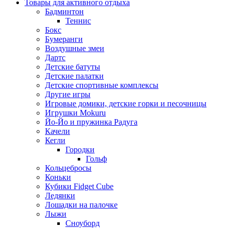
Товары для активного отдыха
Бадминтон
Теннис
Бокс
Бумеранги
Воздушные змеи
Дартс
Детские батуты
Детские палатки
Детские спортивные комплексы
Другие игры
Игровые домики, детские горки и песочницы
Игрушки Mokuru
Йо-Йо и пружинка Радуга
Качели
Кегли
Городки
Гольф
Кольцебросы
Коньки
Кубики Fidget Cube
Ледянки
Лошадки на палочке
Лыжи
Сноуборд