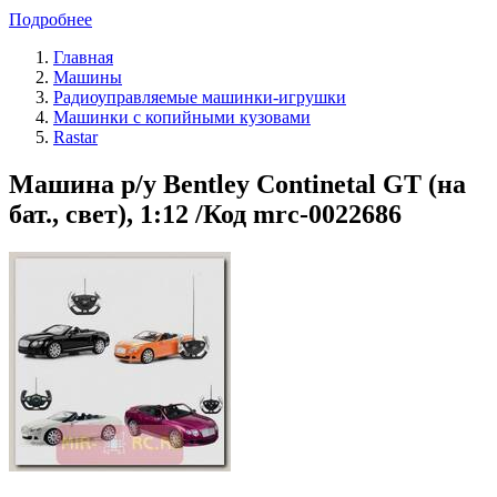
Подробнее
Главная
Машины
Радиоуправляемые машинки-игрушки
Машинки с копийными кузовами
Rastar
Машина р/у Bentley Continetal GT (на
бат., свет), 1:12 /Код mrc-0022686