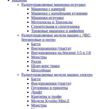
Машины
Радиоуправляемые машинки-игрушки
Машинки с камерой
Машинки с копийными кузовами
Машинки-игрушки
Мотоциклы и Трициклы
Строительная и спецтехника
Трюковые машинки и амфибии
Радиоуправляемые модели машин с ДВС,
бензиновые и нитро
Багги
Внедорожники (трагги)
Внедорожники на бензине 1:5 и 1:8
Монстры
Ралли
Шорт-корс траки
Шоссейные
Радиоуправляемые модели машин электро
Багги
Внедорожники (трагги)
Грузовики и прицепы
Дрифт
Краулеры и трофи
Модели Kyosho Mini-Z
Монстры