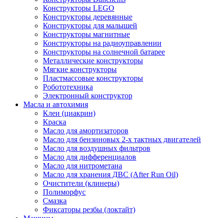
Конструкторы LEGO
Конструкторы деревянные
Конструкторы для малышей
Конструкторы магнитные
Конструкторы на радиоуправлении
Конструкторы на солнечной батарее
Металлические конструкторы
Мягкие конструкторы
Пластмассовые конструкторы
Робототехника
Электронный конструктор
Масла и автохимия
Клеи (циакрин)
Краска
Масло для амортизаторов
Масло для бензиновых 2-х тактных двигателей
Масло для воздушных фильтров
Масло для дифференциалов
Масло для нитрометана
Масло для хранения ДВС (After Run Oil)
Очистители (клинеры)
Полиморфус
Смазка
Фиксаторы резбы (локтайт)