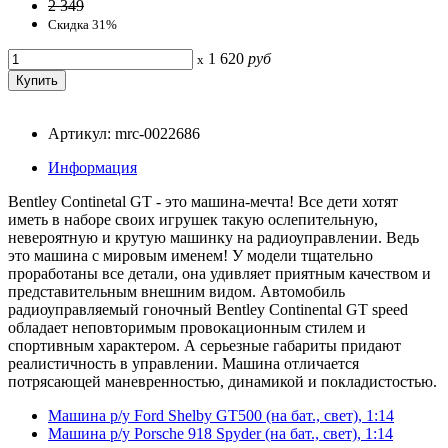
2 349
Скидка 31%
1 620
руб
x
Артикул: mrc-0022686
Информация
Bentley Continetal GT - это машина-мечта! Все дети хотят
иметь в наборе своих игрушек такую ослепительную,
невероятную и крутую машинку на радиоуправлении. Ведь
это машина с мировым именем! У модели тщательно
проработаны все детали, она удивляет приятным качеством и
представительным внешним видом. Автомобиль
радиоуправляемый гоночный Bentley Continental GT speed
обладает неповторимым провокационным стилем и
спортивным характером. А серьезные габариты придают
реалистичность в управлении. Машина отличается
потрясающей маневренностью, динамикой и покладистостью.
Машина р/у Ford Shelby GT500 (на бат., свет), 1:14
Машина р/у Porsche 918 Spyder (на бат., свет), 1:14