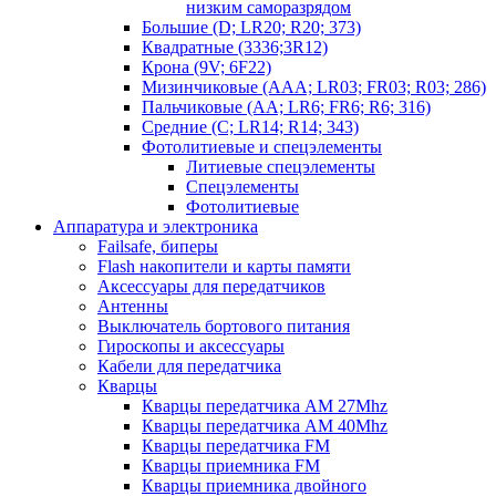
низким саморазрядом
Большие (D; LR20; R20; 373)
Квадратные (3336;3R12)
Крона (9V; 6F22)
Мизинчиковые (AAA; LR03; FR03; R03; 286)
Пальчиковые (AA; LR6; FR6; R6; 316)
Средние (C; LR14; R14; 343)
Фотолитиевые и спецэлементы
Литиевые спецэлементы
Спецэлементы
Фотолитиевые
Аппаратура и электроника
Failsafe, биперы
Flash накопители и карты памяти
Аксессуары для передатчиков
Антенны
Выключатель бортового питания
Гироскопы и аксессуары
Кабели для передатчика
Кварцы
Кварцы передатчика AM 27Mhz
Кварцы передатчика AM 40Mhz
Кварцы передатчика FM
Кварцы приемника FM
Кварцы приемника двойного