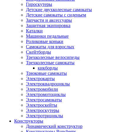
Гироскутеры
Детские двухколесные самокаты
Детские самокаты с сиденьем
Запчасти и аксессуары
Защитная экипировка
Каталки
Машинки педальные
Роликовые коньки
Самокаты для взрослых
Скейтборды
Трехколесные велосипеды
Трехколесные самокаты
кикборды
Трюковые самокаты
Электрокарты
Электроквадроциклы
Электромобили
Электромотоциклы
Электросамокаты
Электроскейты
Электроскутеры
Электротрициклы
Конструкторы
Динамический конструктор
Конструкторы Bunchems