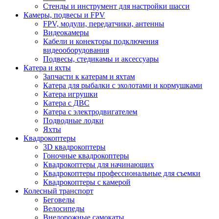
Стенды и инструмент для настройки шасси
Камеры, подвесы и FPV
FPV, модули, передатчики, антенны
Видеокамеры
Кабели и конекторы подключения
видеооборудования
Подвесы, стедикамы и аксессуары
Катера и яхты
Запчасти к катерам и яхтам
Катера для рыбалки с эхолотами и кормушками
Катера игрушки
Катера с ДВС
Катера с электродвигателем
Подводные лодки
Яхты
Квадрокоптеры
3D квадрокоптеры
Гоночные квадрокоптеры
Квадрокоптеры для начинающих
Квадрокоптеры профессиональные для съемки
Квадрокоптеры с камерой
Колесный транспорт
Беговелы
Велосипеды
Внедорожные самокаты