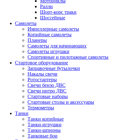
Мотоциклы
Ралли
Шорт-корс траки
Шоссейные
Самолеты
Импеллерные самолеты
Копийные самолеты
Планеры
Самолеты для начинающих
Самолеты игрушки
Спортивные и пилотажные самолеты
Стартовое оборудование
Заправочные бутылочки
Накалы свечи
Ротостартеры
Свечи бензо ДВС
Свечи нитро ДВС
Стартовые наборы
Стартовые столы и аксессуары
Термометры
Танки
Танки копийные
Танки-игрушки
Танки-шпионы
Танковые бои