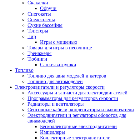
Скакалки
Обручи
Снегокаты
Снежколепы
Сухие бассейны
Твистеры
Тир
Игры с мишенью
Товары для игры в песочнице
Тренажеры
Тюбинги
Санки-ватрушки
Топливо
Топливо для авиа моделей и катеров
Топливо для автомоделей
Электродвигатели и регуляторы скорости
Аксессуары и запчасти для электродвигателей
Программаторы для регуляторов скорости
Радиаторы и вентиляторы
Сенсорные кабели, конденсаторы и выключатели
Электродвигатели и регуляторы оборотов для
авиамоделей
Бесколлекторные электродвигатели
Импеллеры
Коллекторные электродвигатели