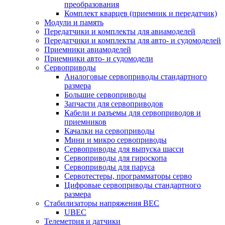
преобразования
Комплект кварцев (приемник и передатчик)
Модули и память
Передатчики и комплекты для авиамоделей
Передатчики и комплекты для авто- и судомоделей
Приемники авиамоделей
Приемники авто- и судомодели
Сервоприводы
Аналоговые сервоприводы стандартного
размера
Большие сервоприводы
Запчасти для сервоприводов
Кабели и разъемы для сервоприводов и
приемников
Качалки на сервоприводы
Мини и микро сервоприводы
Сервоприводы для выпуска шасси
Сервоприводы для гироскопа
Сервоприводы для паруса
Сервотестеры, программаторы серво
Цифровые сервоприводы стандартного
размера
Стабилизаторы напряжения BEC
UBEC
Телеметрия и датчики