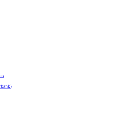
ов
bank)