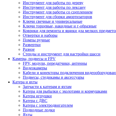
Инструмент для работы по дереву
Инструмент для работы по лексану
Инструмент для работы со сцеплением
Инструмент для сборки амортизаторов
Ключи свечные и универсальные
Ключи торцевые, накидные и г-образные
Коврики для ремонта и ящики дла мелких предмето
Отвертки и наборы
Помпы ручные
Развертки
Разное
Стенды и инструмент для настройки шасси
Камеры, подвесы и FPV
FPV, модули, передатчики, антенны
Видеокамеры
Кабели и конекторы подключения видеооборудован
Подвесы, стедикамы и аксессуары
Катера и яхты
Запчасти к катерам и яхтам
Катера для рыбалки с эхолотами и кормушками
Катера игрушки
Катера с ДВС
Катера с электродвигателем
Подводные лодки
Яхты