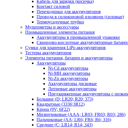
Кабель для зарядки (косичка)
Контакт силовой
Переходники для аккумуляторов
Провода в силиконовой изоляции (силовые)
Термоусадочные трубки
Мультиметры и аксессуары
Промышленные элементы питания
Аккумуляторы в промышленной упаковке
Свинцово-кислотные аккумуляторные батаре
Сумки для хранения LiPo аккумуляторов
Тестеры аккумуляторов
Элементы питания, батареи и аккумуляторы
Аккумуляторы
Ni-Cd аккумуляторы
Ni-MH аккумуляторы
Ni-Zn аккумуляторы
Аккумуляторы дисковые
Литиевые аккумуляторы
Предзаряженные аккумуляторы с низки
Большие (D; LR20; R20; 373)
Квадратные (3336;3R12)
Крона (9V; 6F22)
Мизинчиковые (AAA; LR03; FR03; R03; 286)
Пальчиковые (AA; LR6; FR6; R6; 316)
Средние (C; LR14; R14; 343)