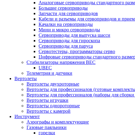
Аналоговые сервоприводы стандартного разм
Большие сервоприводы
Запчасти для сервоприводов
Кабели и разъемы для сервоприводов и прие
Качалки на сервоприводы
Мини и микро сервоприводы
Сервоприводы для выпуска шасси
Сервоприводы для гироскопа
Сервоприводы для паруса
Сервотестеры, программаторы серво
Цифровые сервоприводы стандартного разме
Стабилизаторы напряжения BEC
UBEC
Телеметрия и датчики
Вертолеты
Вертолеты двухроторные
Вертолеты для профессионалов (готовые комплект
Вертолеты для профессионалов (наборы для сборки
Вертолеты игрушки
Вертолеты однороторные
Вертолеты с камерой
Инструмент
Аэрографы и комплектующие
Газовые паяльники
горелки