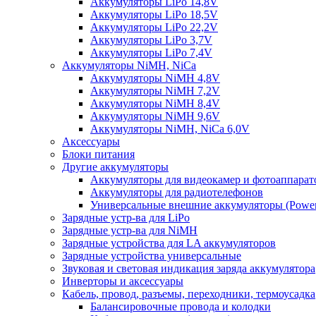
Аккумуляторы LiPo 14,8V
Аккумуляторы LiPo 18,5V
Аккумуляторы LiPo 22,2V
Аккумуляторы LiPo 3,7V
Аккумуляторы LiPo 7,4V
Аккумуляторы NiMH, NiCa
Аккумуляторы NiMH 4,8V
Аккумуляторы NiMH 7,2V
Аккумуляторы NiMH 8,4V
Аккумуляторы NiMH 9,6V
Аккумуляторы NiMH, NiCa 6,0V
Аксессуары
Блоки питания
Другие аккумуляторы
Аккумуляторы для видеокамер и фотоаппарат
Аккумуляторы для радиотелефонов
Универсальные внешние аккумуляторы (Power
Зарядные устр-ва для LiPo
Зарядные устр-ва для NiMH
Зарядные устройства для LA аккумуляторов
Зарядные устройства универсальные
Звуковая и световая индикация заряда аккумулятора
Инверторы и аксессуары
Кабель, провод, разъемы, переходники, термоусадка
Балансировочные провода и колодки