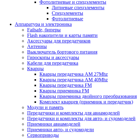
Фотолитиевые и спецэлементы
Литиевые спецэлементы
Спецэлементы
Фотолитиевые
Аппаратура и электроника
Failsafe, биперы
Flash накопители и карты памяти
Аксессуары для передатчиков
Антенны
Выключатель бортового питания
Гироскопы и аксессуары
Кабели для передатчика
Кварцы
Кварцы передатчика AM 27Mhz
Кварцы передатчика AM 40Mhz
Кварцы передатчика FM
Кварцы приемника FM
Кварцы приемника двойного преобразования
Комплект кварцев (приемник и передатчик)
Модули и память
Передатчики и комплекты для авиамоделей
Передатчики и комплекты для авто- и судомоделей
Приемники авиамоделей
Приемники авто- и судомодели
Сервоприводы