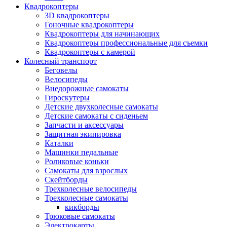
Квадрокоптеры
3D квадрокоптеры
Гоночные квадрокоптеры
Квадрокоптеры для начинающих
Квадрокоптеры профессиональные для съемки
Квадрокоптеры с камерой
Колесный транспорт
Беговелы
Велосипеды
Внедорожные самокаты
Гироскутеры
Детские двухколесные самокаты
Детские самокаты с сиденьем
Запчасти и аксессуары
Защитная экипировка
Каталки
Машинки педальные
Роликовые коньки
Самокаты для взрослых
Скейтборды
Трехколесные велосипеды
Трехколесные самокаты
кикборды
Трюковые самокаты
Электрокарты