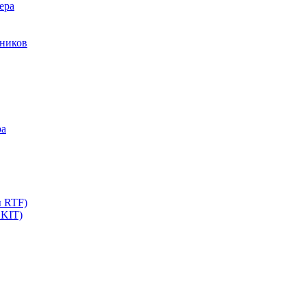
ера
мников
ра
ы RTF)
 KIT)